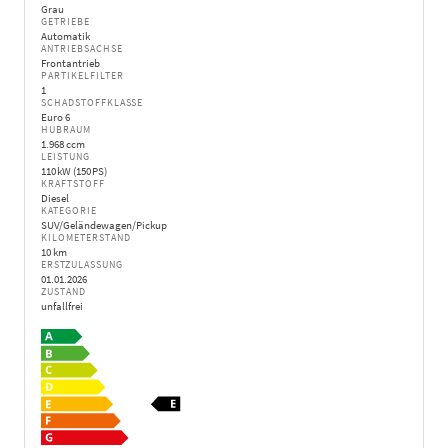
Grau
GETRIEBE
Automatik
ANTRIEBSACHSE
Frontantrieb
PARTIKELFILTER
1
SCHADSTOFFKLASSE
Euro 6
HUBRAUM
1.968 ccm
LEISTUNG
110 kW (150 PS)
KRAFTSTOFF
Diesel
KATEGORIE
SUV/Geländewagen/Pickup
KILOMETERSTAND
10 km
ERSTZULASSUNG
01.01.2026
ZUSTAND
unfallfrei