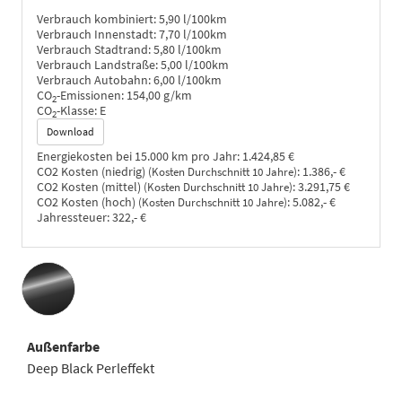
Verbrauch kombiniert:
5,90 l/100km
Verbrauch Innenstadt:
7,70 l/100km
Verbrauch Stadtrand:
5,80 l/100km
Verbrauch Landstraße:
5,00 l/100km
Verbrauch Autobahn:
6,00 l/100km
CO
-Emissionen:
154,00 g/km
2
CO
-Klasse:
E
2
Download
Energiekosten bei 15.000 km pro Jahr:
1.424,85 €
CO2 Kosten (niedrig)
:
1.386,- €
(Kosten Durchschnitt 10 Jahre)
CO2 Kosten (mittel)
:
3.291,75 €
(Kosten Durchschnitt 10 Jahre)
CO2 Kosten (hoch)
:
5.082,- €
(Kosten Durchschnitt 10 Jahre)
Jahressteuer:
322,- €
Außenfarbe
Deep Black Perleffekt