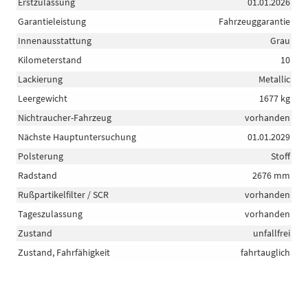
Erstzulassung
01.01.2026
Garantieleistung
Fahrzeuggarantie
Innenausstattung
Grau
Kilometerstand
10
Lackierung
Metallic
Leergewicht
1677 kg
Nichtraucher-Fahrzeug
vorhanden
Nächste Hauptuntersuchung
01.01.2029
Polsterung
Stoff
Radstand
2676 mm
Rußpartikelfilter / SCR
vorhanden
Tageszulassung
vorhanden
Zustand
unfallfrei
Zustand, Fahrfähigkeit
fahrtauglich