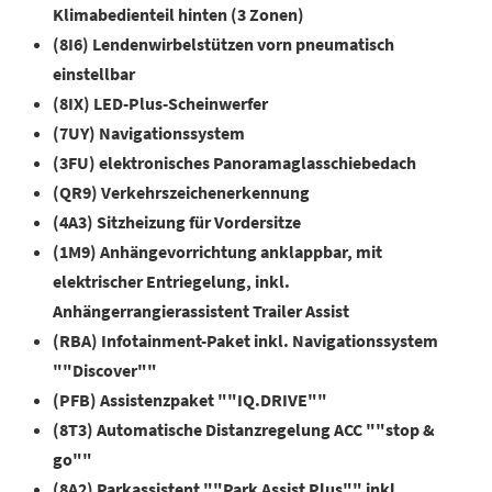
Klimabedienteil hinten (3 Zonen)
(8I6) Lendenwirbelstützen vorn pneumatisch
einstellbar
(8IX) LED-Plus-Scheinwerfer
(7UY) Navigationssystem
(3FU) elektronisches Panoramaglasschiebedach
(QR9) Verkehrszeichenerkennung
(4A3) Sitzheizung für Vordersitze
(1M9) Anhängevorrichtung anklappbar, mit
elektrischer Entriegelung, inkl.
Anhängerrangierassistent Trailer Assist
(RBA) Infotainment-Paket inkl. Navigationssystem
""Discover""
(PFB) Assistenzpaket ""IQ.DRIVE""
(8T3) Automatische Distanzregelung ACC ""stop &
go""
(8A2) Parkassistent ""Park Assist Plus"" inkl.