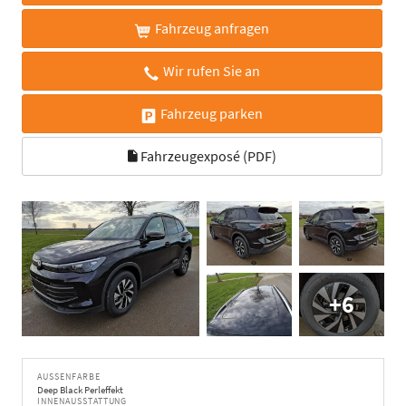
Fahrzeug anfragen
Wir rufen Sie an
Fahrzeug parken
Fahrzeugexposé (PDF)
+6
AUSSENFARBE
Deep Black Perleffekt
INNENAUSSTATTUNG