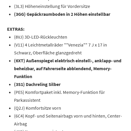
(3L3) Höheneinstellung für Vordersitze
(3GG) Gepäckraumboden in 2 Höhen einstellbar
EXTRAS:
(8VJ) 3D-LED-Rückleuchten
(V11) 4 Leichtmetallräder ""Venezia"" 7 J x 17 in
Schwarz, Oberfläche glanzgedreht
(6XT) Außenspiegel elektrisch einstell-, anklapp- und
beheizbar, auf Fahrerseite abblendend, Memory-
Funktion
(3S1) Dachreling Silber
(PE5) Komfortpaket inkl. Memory-Funktion für
Parkassistent
(Q2J) Komfortsitze vorn
(6C4) Kopf- und Seitenairbags vorn und hinten, Center-
Airbag