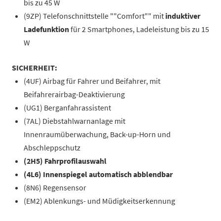
bis zu 45 W
(9ZP) Telefonschnittstelle ""Comfort"" mit
induktiver
Ladefunktion
für 2 Smartphones, Ladeleistung bis zu 15
W
SICHERHEIT:
(4UF) Airbag für Fahrer und Beifahrer, mit
Beifahrerairbag-Deaktivierung
(UG1) Berganfahrassistent
(7AL) Diebstahlwarnanlage mit
Innenraumüberwachung, Back-up-Horn und
Abschleppschutz
(2H5) Fahrprofilauswahl
(4L6) Innenspiegel automatisch abblendbar
(8N6) Regensensor
(EM2) Ablenkungs- und Müdigkeitserkennung