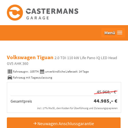
Menü
Volkswagen Tiguan
2.0 TDI 110 kW Life Pano IQ LED Head
GV5 AHK 360
Fahrzeugnr.:
105774
unverbindliche Lieferzeit:
14 Tage
Fahrzeug mit Tageszulassung
45.968,– €
44.985,– €
Gesamtpreis
incl. 17% MwSt., den Kosten für Überführung und Zulassungspapieren
Neuwagen Anschlussgarantie