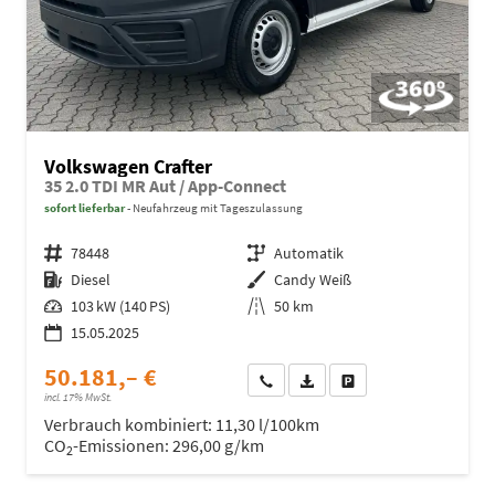
Volkswagen Crafter
35 2.0 TDI MR Aut / App-Connect
sofort lieferbar
Neufahrzeug mit Tageszulassung
Fahrzeugnr.
78448
Getriebe
Automatik
Kraftstoff
Diesel
Außenfarbe
Candy Weiß
Leistung
103 kW (140 PS)
Kilometerstand
50 km
15.05.2025
50.181,– €
Wir rufen Sie an
Fahrzeugexposé (PDF)
Fahrzeug parken
incl. 17% MwSt.
Verbrauch kombiniert:
11,30 l/100km
CO
-Emissionen:
296,00 g/km
2