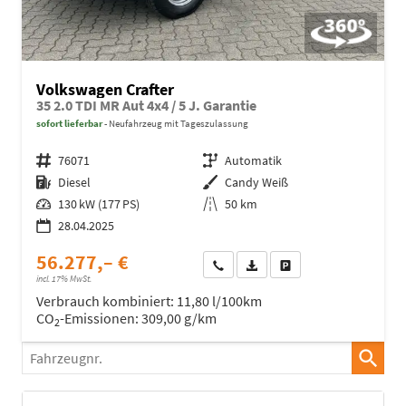
Volkswagen Crafter
35 2.0 TDI MR Aut 4x4 / 5 J. Garantie
sofort lieferbar
Neufahrzeug mit Tageszulassung
Fahrzeugnr.
76071
Getriebe
Automatik
Kraftstoff
Diesel
Außenfarbe
Candy Weiß
Leistung
130 kW (177 PS)
Kilometerstand
50 km
28.04.2025
56.277,– €
Wir rufen Sie an
Fahrzeugexposé (PDF)
Fahrzeug parken
incl. 17% MwSt.
Verbrauch kombiniert:
11,80 l/100km
CO
-Emissionen:
309,00 g/km
2
Fahrzeugnr.