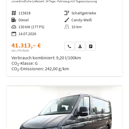
unverbindliche Lieferzeit:
14 Tage
Fahrzeug mit Tageszulassung
Fahrzeugnr.
115818
Getriebe
Schaltgetriebe
Kraftstoff
Diesel
Außenfarbe
Candy-Weiß
Leistung
130 kW (177 PS)
Kilometerstand
10 km
14.07.2026
41.313,– €
Wir rufen Sie an
Fahrzeugexposé (PDF)
Fahrzeug parken
incl. 17% MwSt.
Verbrauch kombiniert:
9,20 l/100km
CO
-Klasse:
G
2
CO
-Emissionen:
242,00 g/km
2