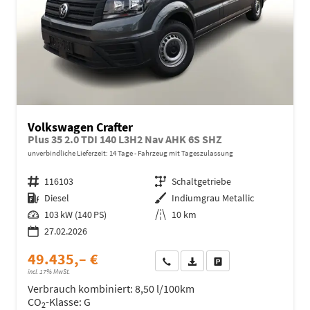
Volkswagen Crafter
Plus 35 2.0 TDI 140 L3H2 Nav AHK 6S SHZ
unverbindliche Lieferzeit:
14 Tage
Fahrzeug mit Tageszulassung
Fahrzeugnr.
116103
Getriebe
Schaltgetriebe
Kraftstoff
Diesel
Außenfarbe
Indiumgrau Metallic
Leistung
103 kW (140 PS)
Kilometerstand
10 km
27.02.2026
49.435,– €
Wir rufen Sie an
Fahrzeugexposé (PDF)
Fahrzeug parken
incl. 17% MwSt.
Verbrauch kombiniert:
8,50 l/100km
CO
-Klasse:
G
2