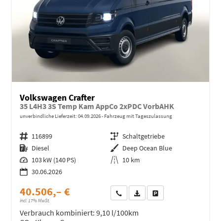
Volkswagen Crafter
35 L4H3 3S Temp Kam AppCo 2xPDC VorbAHK
unverbindliche Lieferzeit:
04.09.2026
Fahrzeug mit Tageszulassung
Fahrzeugnr.
116899
Getriebe
Schaltgetriebe
Kraftstoff
Diesel
Außenfarbe
Deep Ocean Blue
Leistung
103 kW (140 PS)
Kilometerstand
10 km
30.06.2026
40.506,– €
Wir rufen Sie an
Fahrzeugexposé (PDF)
Fahrzeug parken
incl. 17% MwSt.
Verbrauch kombiniert:
9,10 l/100km