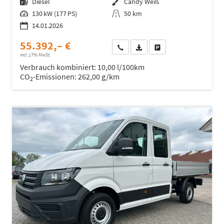
Kraftstoff
Diesel
Außenfarbe
Candy Weiß
Leistung
130 kW (177 PS)
Kilometerstand
50 km
14.01.2026
55.392,– €
Wir rufen Sie an
Fahrzeugexposé (PDF)
Fahrzeug parken
incl. 17% MwSt.
Verbrauch kombiniert:
10,00 l/100km
CO
-Emissionen:
262,00 g/km
2