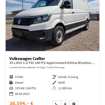
Volkswagen Crafter
35 L3H2 2.0 TDI 140 PS-AppConnect-Klima-Bluetooth-Kamera-Regalausbau-Sofort
unverbindliche Lieferzeit:
14 Tage
Vorführfahrzeug
Fahrzeugnr.
57445
Getriebe
Schalt. 6-Gang
Kraftstoff
Diesel
Außenfarbe
Weiß
Leistung
103 kW (140 PS)
Kilometerstand
11.000 km
06.04.2023
38.594,– €
Wir rufen Sie an
Fahrzeugexposé (PDF)
Fahrzeug parken