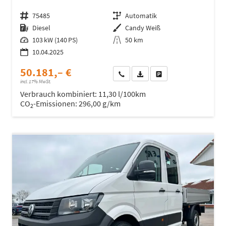
Fahrzeugnr.
75485
Getriebe
Automatik
Kraftstoff
Diesel
Außenfarbe
Candy Weiß
Leistung
103 kW (140 PS)
Kilometerstand
50 km
10.04.2025
50.181,– €
Wir rufen Sie an
Fahrzeugexposé (PDF)
Fahrzeug parken
incl. 17% MwSt.
Verbrauch kombiniert:
11,30 l/100km
CO
-Emissionen:
296,00 g/km
2