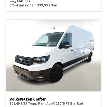
CO
-Klasse:
G
2
CO
-Emissionen:
239,00 g/km
2
Volkswagen Crafter
35 L4H3 3S Temp Kam AppC 270°HFT Ers.Rad