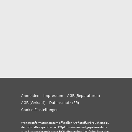
Anmelden
Impressum
AGB (Reparaturen)
AGB (Verkauf)
Datenschutz (FR)
Cookie-Einstellungen
Weitere Informationen zum offiziellen Kraftstoffverbrauch und zu
den offiziellen spezifischen CO
-Emissionen und gegebenenfalls
2
zum Stromverbrauch neuer PKW können dem 'Leitfaden über den