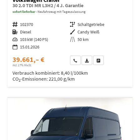
30 2.0 TDI MR L3H2 / 4 J. Garantie
sofort lieferbar
Neufahrzeug mit Tageszulassung
Fahrzeugnr.
102370
Getriebe
Schaltgetriebe
Kraftstoff
Diesel
Außenfarbe
Candy Weiß
Leistung
103 kW (140 PS)
Kilometerstand
50 km
15.01.2026
39.661,– €
Wir rufen Sie an
Fahrzeugexposé (PDF)
Fahrzeug parken
incl. 17% MwSt.
Verbrauch kombiniert:
8,40 l/100km
CO
-Emissionen:
221,00 g/km
2