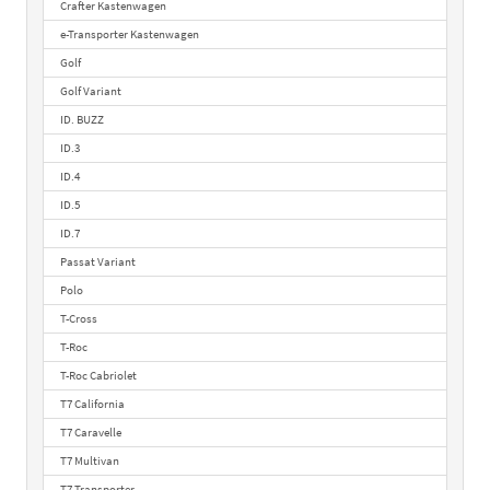
Crafter Kastenwagen
e-Transporter Kastenwagen
Golf
Golf Variant
ID. BUZZ
ID.3
ID.4
ID.5
ID.7
Passat Variant
Polo
T-Cross
T-Roc
T-Roc Cabriolet
T7 California
T7 Caravelle
T7 Multivan
T7 Transporter