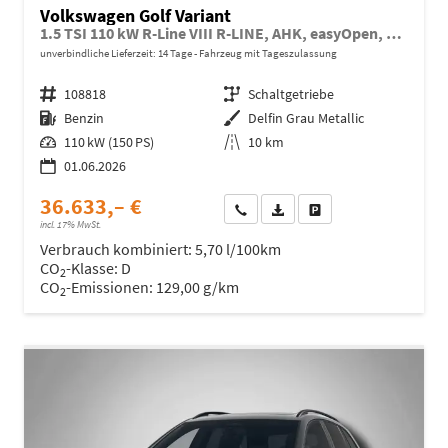
Volkswagen Golf Variant
1.5 TSI 110 kW R-Line VIII R-LINE, AHK, easyOpen, Kamera, LED-Plus, 3-J Garantie
unverbindliche Lieferzeit:
14 Tage
Fahrzeug mit Tageszulassung
Fahrzeugnr.
108818
Getriebe
Schaltgetriebe
Kraftstoff
Benzin
Außenfarbe
Delfin Grau Metallic
Leistung
110 kW (150 PS)
Kilometerstand
10 km
01.06.2026
36.633,– €
Wir rufen Sie an
Fahrzeugexposé (PDF)
Fahrzeug parken
incl. 17% MwSt.
Verbrauch kombiniert:
5,70 l/100km
CO
-Klasse:
D
2
CO
-Emissionen:
129,00 g/km
2