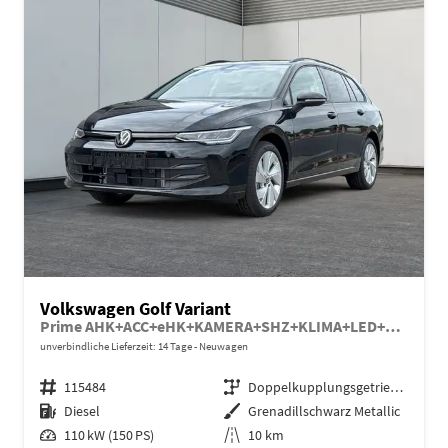
Volkswagen Golf Variant
Prime AHK+ACC+eHK+KAMERA+SHZ+KLIMA+LED+17" ALU
unverbindliche Lieferzeit: 14 Tage
Neuwagen
Fahrzeugnr.
115484
Getriebe
Doppelkupplungsgetriebe (DSG)
Kraftstoff
Diesel
Außenfarbe
Grenadillschwarz Metallic
Leistung
110 kW (150 PS)
Kilometerstand
10 km