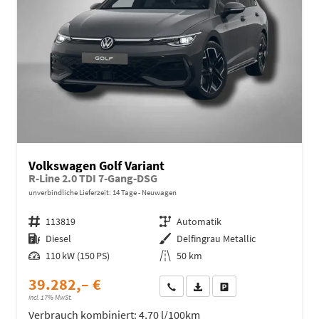
Volkswagen Golf Variant
R-Line 2.0 TDI 7-Gang-DSG
unverbindliche Lieferzeit:
14 Tage
Neuwagen
Fahrzeugnr.
113819
Getriebe
Automatik
Kraftstoff
Diesel
Außenfarbe
Delfingrau Metallic
Leistung
110 kW (150 PS)
Kilometerstand
50 km
39.282,– €
Wir rufen Sie an
Fahrzeugexposé (PDF)
Fahrzeug parken
incl. 17% MwSt.
Verbrauch kombiniert:
4,70 l/100km