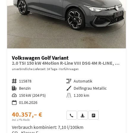
Volkswagen Golf Variant
2.0 TSI 150 kW 4Motion R-Line VIII DSG 4M R-LINE, AHK, easyOpen, LED-Plus, 18-Zoll, 3 J.-Garantie
unverbindliche Lieferzeit:
14 Tage
Vorführwagen
Fahrzeugnr.
115878
Getriebe
Automatik
Kraftstoff
Benzin
Außenfarbe
Delfingrau Metallic
Leistung
150 kW (204 PS)
Kilometerstand
1.100 km
01.06.2026
40.357,– €
Wir rufen Sie an
Fahrzeugexposé (PDF)
Fahrzeug parken
incl. 17% MwSt.
Verbrauch kombiniert:
7,10 l/100km
CO
-Klasse:
F