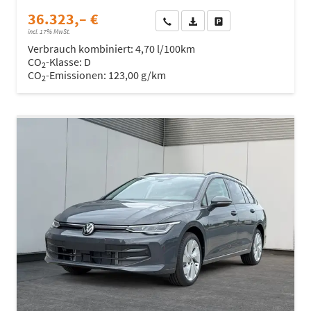
36.323,– €
Wir rufen Sie an
Fahrzeugexposé (PDF)
Fahrzeug parken
incl. 17% MwSt.
Verbrauch kombiniert:
4,70 l/100km
CO
-Klasse:
D
2
CO
-Emissionen:
123,00 g/km
2