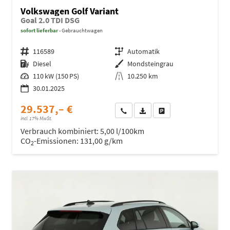
Volkswagen Golf Variant
Goal 2.0 TDI DSG
sofort lieferbar
Gebrauchtwagen
Fahrzeugnr.
116589
Getriebe
Automatik
Kraftstoff
Diesel
Außenfarbe
Mondsteingrau
Leistung
110 kW (150 PS)
Kilometerstand
10.250 km
30.01.2025
29.537,– €
Wir rufen Sie an
Fahrzeugexposé (PDF)
Fahrzeug parken
incl. 17% MwSt.
Verbrauch kombiniert:
5,00 l/100km
CO
-Emissionen:
131,00 g/km
2