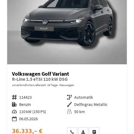
Volkswagen Golf Variant
R-Line 1.5 eTSI 110 kW DSG
unverbindliche Lieferzeit:
14 Tage
Neuwagen
Fahrzeugnr.
114423
Getriebe
Automatik
Kraftstoff
Benzin
Außenfarbe
Delfingrau Metallic
Leistung
110 kW (150 PS)
Kilometerstand
50 km
06.05.2026
36.333,– €
Wir rufen Sie an
Fahrzeugexposé (PDF)
Fahrzeug parken