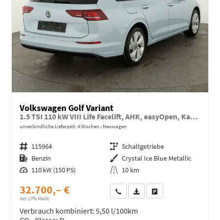
Volkswagen Golf Variant
1.5 TSI 110 kW VIII Life Facelift, AHK, easyOpen, Kamera
unverbindliche Lieferzeit:
4 Wochen
Neuwagen
Fahrzeugnr.
115964
Getriebe
Schaltgetriebe
Kraftstoff
Benzin
Außenfarbe
Crystal Ice Blue Metallic
Leistung
110 kW (150 PS)
Kilometerstand
10 km
32.700,– €
Wir rufen Sie an
Fahrzeugexposé (PDF)
Fahrzeug parken
incl. 17% MwSt.
Verbrauch kombiniert:
5,50 l/100km
CO
-Klasse:
D