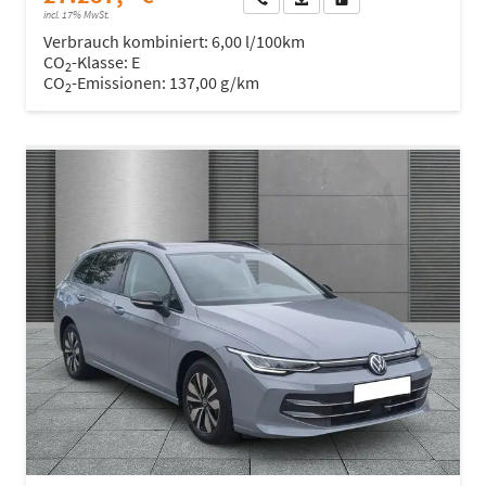
incl. 17% MwSt.
Verbrauch kombiniert:
6,00 l/100km
CO
-Klasse:
E
2
CO
-Emissionen:
137,00 g/km
2