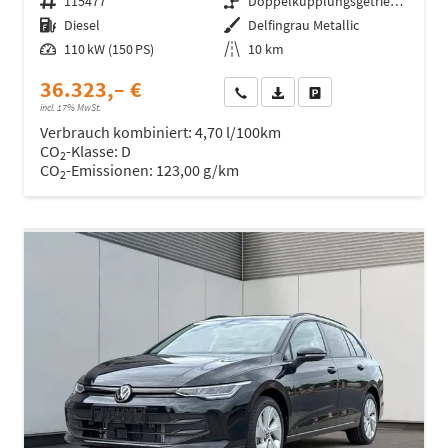
Fahrzeugnr.
115477
Getriebe
Doppelkupplungsgetriebe (DSG)
Kraftstoff
Diesel
Außenfarbe
Delfingrau Metallic
Leistung
110 kW (150 PS)
Kilometerstand
10 km
36.323,– €
Wir rufen Sie an
Fahrzeugexposé (PDF)
Fahrzeug parken
incl. 17% MwSt.
Verbrauch kombiniert:
4,70 l/100km
CO
-Klasse:
D
2
CO
-Emissionen:
123,00 g/km
2