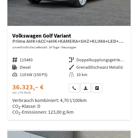
Volkswagen Golf Variant
Prime AHK+ACC+eHK+KAMERA+SHZ+KLIMA+LED+17" ALU
unverbindliche Lieferzeit: 14 Tage
Neuwagen
Fahrzeugnr.
115483
Getriebe
Doppelkupplungsgetriebe (DSG)
Kraftstoff
Diesel
Außenfarbe
Grenadillschwarz Metallic
Leistung
110 kW (150 PS)
Kilometerstand
10 km
36.323,– €
Wir rufen Sie an
Fahrzeugexposé (PDF)
Fahrzeug parken
incl. 17% MwSt.
Verbrauch kombiniert:
4,70 l/100km
CO
-Klasse:
D
2
CO
-Emissionen:
123,00 g/km
2