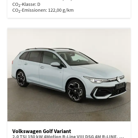
CO
-Klasse:
D
2
CO
-Emissionen:
122,00 g/km
2
Volkswagen Golf Variant
2.0 TSI 150 kW 4Motion R-Line VIII DSG 4M R-LINE, AHK, easyOpen, LED-Plus, 18-Zoll, 3 J.-Garantie