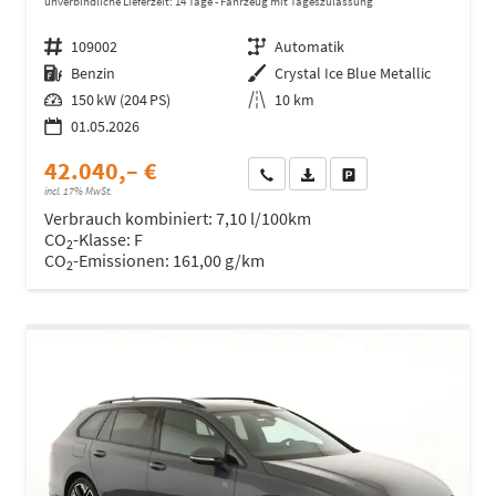
unverbindliche Lieferzeit:
14 Tage
Fahrzeug mit Tageszulassung
Fahrzeugnr.
109002
Getriebe
Automatik
Kraftstoff
Benzin
Außenfarbe
Crystal Ice Blue Metallic
Leistung
150 kW (204 PS)
Kilometerstand
10 km
01.05.2026
42.040,– €
Wir rufen Sie an
Fahrzeugexposé (PDF)
Fahrzeug parken
incl. 17% MwSt.
Verbrauch kombiniert:
7,10 l/100km
CO
-Klasse:
F
2
CO
-Emissionen:
161,00 g/km
2