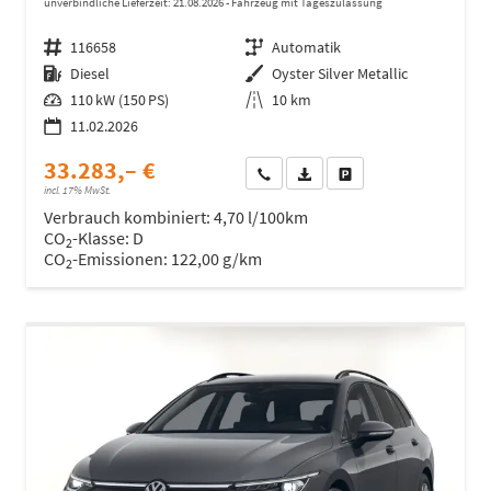
unverbindliche Lieferzeit:
21.08.2026
Fahrzeug mit Tageszulassung
Fahrzeugnr.
116658
Getriebe
Automatik
Kraftstoff
Diesel
Außenfarbe
Oyster Silver Metallic
Leistung
110 kW (150 PS)
Kilometerstand
10 km
11.02.2026
33.283,– €
Wir rufen Sie an
Fahrzeugexposé (PDF)
Fahrzeug parken
incl. 17% MwSt.
Verbrauch kombiniert:
4,70 l/100km
CO
-Klasse:
D
2
CO
-Emissionen:
122,00 g/km
2