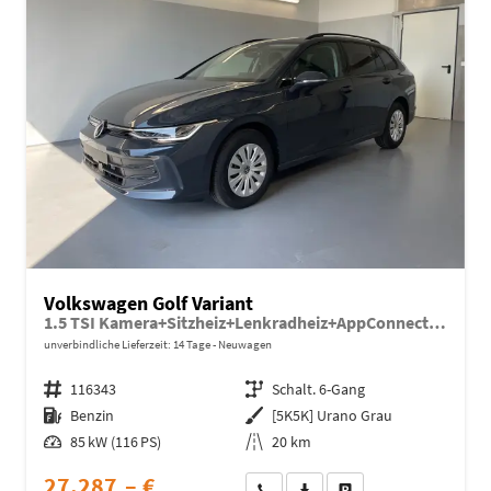
Volkswagen Golf Variant
1.5 TSI Kamera+Sitzheiz+Lenkradheiz+AppConnect+SideAssist+Climatronic
unverbindliche Lieferzeit:
14 Tage
Neuwagen
Fahrzeugnr.
116343
Getriebe
Schalt. 6-Gang
Kraftstoff
Benzin
Außenfarbe
[5K5K] Urano Grau
Leistung
85 kW (116 PS)
Kilometerstand
20 km
27.287,– €
Wir rufen Sie an
Fahrzeugexposé (PDF)
Fahrzeug parken