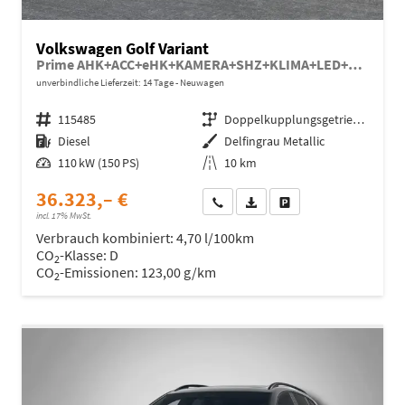
Volkswagen Golf Variant
Prime AHK+ACC+eHK+KAMERA+SHZ+KLIMA+LED+17" ALU
unverbindliche Lieferzeit: 14 Tage
Neuwagen
Fahrzeugnr.
115485
Getriebe
Doppelkupplungsgetriebe (DSG)
Kraftstoff
Diesel
Außenfarbe
Delfingrau Metallic
Leistung
110 kW (150 PS)
Kilometerstand
10 km
36.323,– €
Wir rufen Sie an
Fahrzeugexposé (PDF)
Fahrzeug parken
incl. 17% MwSt.
Verbrauch kombiniert:
4,70 l/100km
CO
-Klasse:
D
2
CO
-Emissionen:
123,00 g/km
2