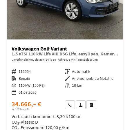
Volkswagen Golf Variant
1.5 eTSI 110 kW Life VIII DSG Life, easyOpen, Kamera, LED, Side, Winter, 3 J.-Garantie
unverbindliche Lieferzeit:
14 Tage
Fahrzeug mit Tageszulassung
Fahrzeugnr.
115554
Getriebe
Automatik
Kraftstoff
Benzin
Außenfarbe
Anemonenblau Metallic
Leistung
110 kW (150 PS)
Kilometerstand
10 km
01.07.2026
34.666,– €
Wir rufen Sie an
Fahrzeugexposé (PDF)
Fahrzeug parken
incl. 17% MwSt.
Verbrauch kombiniert:
5,30 l/100km
CO
-Klasse:
D
2
CO
-Emissionen:
120,00 g/km
2