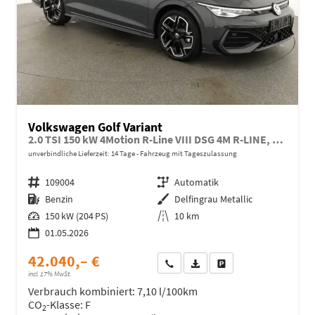
Volkswagen Golf Variant
2.0 TSI 150 kW 4Motion R-Line VIII DSG 4M R-LINE, AHK, easyOpen, LED-Plus, 18-Zoll, 3 J.-Garantie
unverbindliche Lieferzeit:
14 Tage
Fahrzeug mit Tageszulassung
Fahrzeugnr.
109004
Getriebe
Automatik
Kraftstoff
Benzin
Außenfarbe
Delfingrau Metallic
Leistung
150 kW (204 PS)
Kilometerstand
10 km
01.05.2026
42.040,– €
Wir rufen Sie an
Fahrzeugexposé (PDF)
Fahrzeug parken
incl. 17% MwSt.
Verbrauch kombiniert:
7,10 l/100km
CO
-Klasse:
F
2