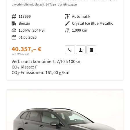
unverbindliche Lieferzeit:
14 Tage
Vorführwagen
Fahrzeugnr.
113999
Getriebe
Automatik
Kraftstoff
Benzin
Außenfarbe
Crystal Ice Blue Metallic
Leistung
150 kW (204 PS)
Kilometerstand
1.000 km
01.05.2026
40.357,– €
Wir rufen Sie an
Fahrzeugexposé (PDF)
Fahrzeug parken
incl. 17% MwSt.
Verbrauch kombiniert:
7,10 l/100km
CO
-Klasse:
F
2
CO
-Emissionen:
161,00 g/km
2