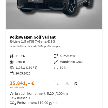
Volkswagen Golf Variant
R-Line 1.5 eTSI 7-Gang-DSG
unverbindliche Lieferzeit:
14 Tage
Neuwagen
Fahrzeugnr.
113332
Getriebe
Automatik
Kraftstoff
Benzin
Außenfarbe
Mondstein Grau
Leistung
110 kW (150 PS)
Kilometerstand
50 km
26.05.2026
35.841,– €
Wir rufen Sie an
Fahrzeugexposé (PDF)
Fahrzeug parken
incl. 17% MwSt.
Verbrauch kombiniert:
5,20 l/100km
CO
-Klasse:
D
2
CO
-Emissionen:
119,00 g/km
2