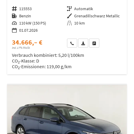
Fahrzeugnr.
115553
Getriebe
Automatik
Kraftstoff
Benzin
Außenfarbe
Grenadillschwarz Metallic
Leistung
110 kW (150 PS)
Kilometerstand
10 km
01.07.2026
34.666,– €
Wir rufen Sie an
Fahrzeugexposé (PDF)
Fahrzeug parken
incl. 17% MwSt.
Verbrauch kombiniert:
5,20 l/100km
CO
-Klasse:
D
2
CO
-Emissionen:
119,00 g/km
2