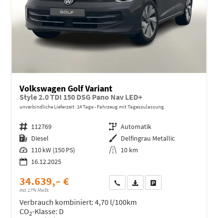
Volkswagen Golf Variant
Style 2.0 TDI 150 DSG Pano Nav LED+
unverbindliche Lieferzeit:
14 Tage
Fahrzeug mit Tageszulassung
Fahrzeugnr.
112769
Getriebe
Automatik
Kraftstoff
Diesel
Außenfarbe
Delfingrau Metallic
Leistung
110 kW (150 PS)
Kilometerstand
10 km
16.12.2025
34.639,– €
Wir rufen Sie an
Fahrzeugexposé (PDF)
Fahrzeug parken
incl. 17% MwSt.
Verbrauch kombiniert:
4,70 l/100km
CO
-Klasse:
D
2