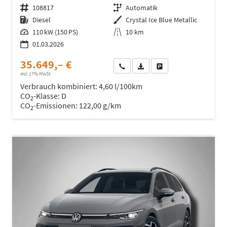
Fahrzeugnr.
108817
Getriebe
Automatik
Kraftstoff
Diesel
Außenfarbe
Crystal Ice Blue Metallic
Leistung
110 kW (150 PS)
Kilometerstand
10 km
01.03.2026
35.649,– €
Wir rufen Sie an
Fahrzeugexposé (PDF)
Fahrzeug parken
incl. 17% MwSt.
Verbrauch kombiniert:
4,60 l/100km
CO
-Klasse:
D
2
CO
-Emissionen:
122,00 g/km
2