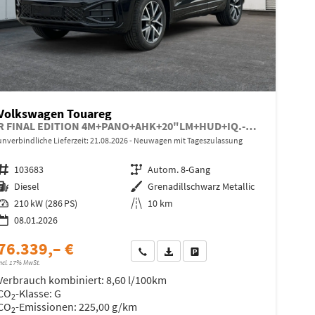
Volkswagen Touareg
R FINAL EDITION 4M+PANO+AHK+20"LM+HUD+IQ.-MATRIX-LED
unverbindliche Lieferzeit:
21.08.2026
Neuwagen mit Tageszulassung
Fahrzeugnr.
103683
Getriebe
Autom. 8-Gang
Kraftstoff
Diesel
Außenfarbe
Grenadillschwarz Metallic
Leistung
210 kW (286 PS)
Kilometerstand
10 km
08.01.2026
76.339,– €
Wir rufen Sie an
Fahrzeugexposé (PDF)
Fahrzeug parken
ncl. 17% MwSt.
Verbrauch kombiniert:
8,60 l/100km
CO
-Klasse:
G
2
CO
-Emissionen:
225,00 g/km
2