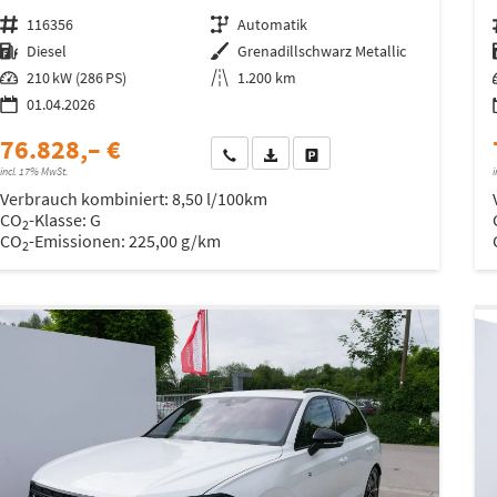
Fahrzeugnr.
116356
Getriebe
Automatik
Kraftstoff
Diesel
Außenfarbe
Grenadillschwarz Metallic
Leistung
210 kW (286 PS)
Kilometerstand
1.200 km
01.04.2026
76.828,– €
Wir rufen Sie an
Fahrzeugexposé (PDF)
Fahrzeug parken
incl. 17% MwSt.
i
Verbrauch kombiniert:
8,50 l/100km
CO
-Klasse:
G
2
CO
-Emissionen:
225,00 g/km
2