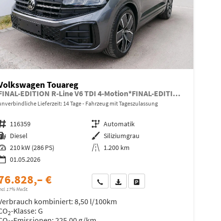
Volkswagen Touareg
FINAL-EDITION R-Line V6 TDI 4-Motion*FINAL-EDITION*AHK-SCHWENKBAR*NAVI*ACC*PDC*LED*SHZ*21-ZOLL
unverbindliche Lieferzeit:
14 Tage
Fahrzeug mit Tageszulassung
Fahrzeugnr.
116359
Getriebe
Automatik
Kraftstoff
Diesel
Außenfarbe
Siliziumgrau
Leistung
210 kW (286 PS)
Kilometerstand
1.200 km
01.05.2026
76.828,– €
Wir rufen Sie an
Fahrzeugexposé (PDF)
Fahrzeug parken
ncl. 17% MwSt.
Verbrauch kombiniert:
8,50 l/100km
CO
-Klasse:
G
2
CO
-Emissionen:
225,00 g/km