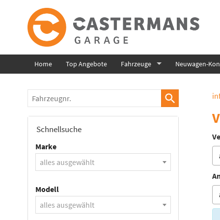
Home
Top Angebote
Fahrzeuge
Neuwagen-Konf
Fahrzeugnr.
in
V
Schnellsuche
Ve
Marke
alles ausgewählt
An
Modell
alles ausgewählt