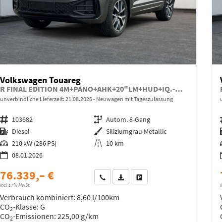
Volkswagen Touareg
R FINAL EDITION 4M+PANO+AHK+20"LM+HUD+IQ.-MATRIX-LED
unverbindliche Lieferzeit:
21.08.2026
Neuwagen mit Tageszulassung
Fahrzeugnr.
103682
Getriebe
Autom. 8-Gang
Kraftstoff
Diesel
Außenfarbe
Siliziumgrau Metallic
Leistung
210 kW (286 PS)
Kilometerstand
10 km
08.01.2026
76.339,– €
Wir rufen Sie an
Fahrzeugexposé (PDF)
Fahrzeug parken
incl. 17% MwSt.
i
Verbrauch kombiniert:
8,60 l/100km
CO
-Klasse:
G
2
CO
-Emissionen:
225,00 g/km
2