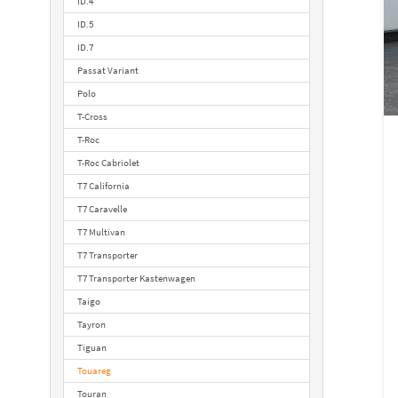
ID.4
ID.5
ID.7
Passat Variant
Polo
T-Cross
T-Roc
T-Roc Cabriolet
T7 California
T7 Caravelle
T7 Multivan
T7 Transporter
T7 Transporter Kastenwagen
Taigo
Tayron
Tiguan
Touareg
Touran