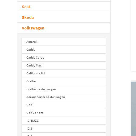
Seat
Skoda
Volkswagen
Amarok
Caddy
Caddy Cargo
Caddy Maxi
California 6.1
Crafter
Crafter Kastenwagen
e-Transporter Kastenwagen
Golf
Golf Variant
ID. BUZZ
ID.3