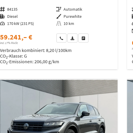
Fahrzeugnr.
84135
Getriebe
Automatik
Kraftstoff
Diesel
Außenfarbe
Purewhite
Leistung
170 kW (231 PS)
Kilometerstand
10 km
59.241,– €
Wir rufen Sie an
Fahrzeugexposé (PDF)
Fahrzeug parken
incl. 17% MwSt.
i
Verbrauch kombiniert:
8,20 l/100km
CO
-Klasse:
G
2
CO
-Emissionen:
206,00 g/km
2