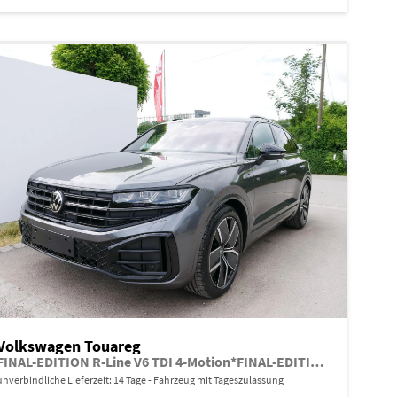
Volkswagen Touareg
FINAL-EDITION R-Line V6 TDI 4-Motion*FINAL-EDITION*AHK-SCHWENKBAR*NAVI*ACC*PDC*LED*SHZ*21-ZOLL
unverbindliche Lieferzeit:
14 Tage
Fahrzeug mit Tageszulassung