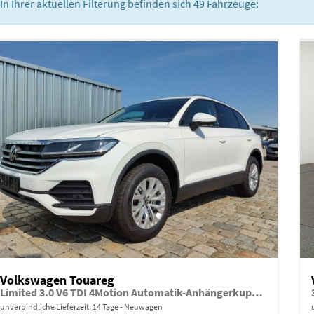
In Ihrer aktuellen Filterung befinden sich
49
Fahrzeuge:
Volkswagen Touareg
Limited 3.0 V6 TDI 4Motion Automatik-Anhängerkupplung-Navi-Keyless-ACC-Sitzheizung-Lenkradheizung-el.Heckklappe-18''Alu-Sofort
unverbindliche Lieferzeit:
14 Tage
Neuwagen