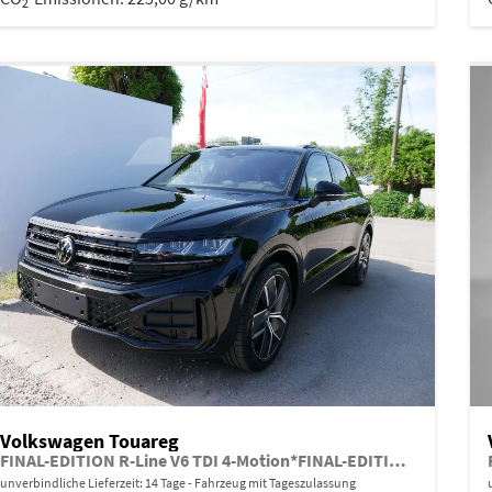
2
Volkswagen Touareg
FINAL-EDITION R-Line V6 TDI 4-Motion*FINAL-EDITION*AHK-SCHWENKBAR*NAVI*ACC*PDC*LED*SHZ*21-ZOLL
unverbindliche Lieferzeit:
14 Tage
Fahrzeug mit Tageszulassung