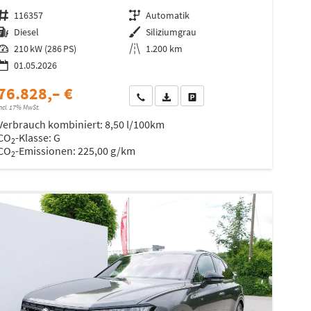
Fahrzeugnr.
116357
Getriebe
Automatik
Kraftstoff
Diesel
Außenfarbe
Siliziumgrau
Leistung
210 kW (286 PS)
Kilometerstand
1.200 km
01.05.2026
76.828,– €
Wir rufen Sie an
Fahrzeugexposé (PDF)
Fahrzeug parken
ncl. 17% MwSt.
Verbrauch kombiniert:
8,50 l/100km
CO
-Klasse:
G
2
CO
-Emissionen:
225,00 g/km
2