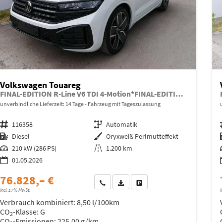
Volkswagen Touareg
FINAL-EDITION R-Line V6 TDI 4-Motion*FINAL-EDITION*AHK-SCHWENKBAR*NAVI*ACC*PDC*LED*SHZ*21-ZOLL
unverbindliche Lieferzeit:
14 Tage
Fahrzeug mit Tageszulassung
Fahrzeugnr.
116358
Getriebe
Automatik
Kraftstoff
Diesel
Außenfarbe
Oryxweiß Perlmutteffekt
Leistung
210 kW (286 PS)
Kilometerstand
1.200 km
01.05.2026
76.828,– €
Wir rufen Sie an
Fahrzeugexposé (PDF)
Fahrzeug parken
incl. 17% MwSt.
i
Verbrauch kombiniert:
8,50 l/100km
CO
-Klasse:
G
2
CO
-Emissionen:
225,00 g/km