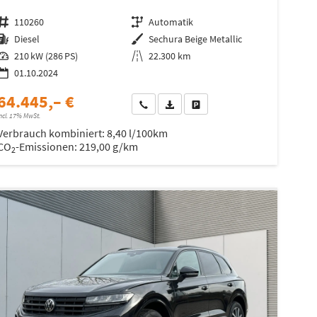
Fahrzeugnr.
110260
Getriebe
Automatik
Kraftstoff
Diesel
Außenfarbe
Sechura Beige Metallic
Leistung
210 kW (286 PS)
Kilometerstand
22.300 km
01.10.2024
64.445,– €
Wir rufen Sie an
Fahrzeugexposé (PDF)
Fahrzeug parken
ncl. 17% MwSt.
Verbrauch kombiniert:
8,40 l/100km
CO
-Emissionen:
219,00 g/km
2