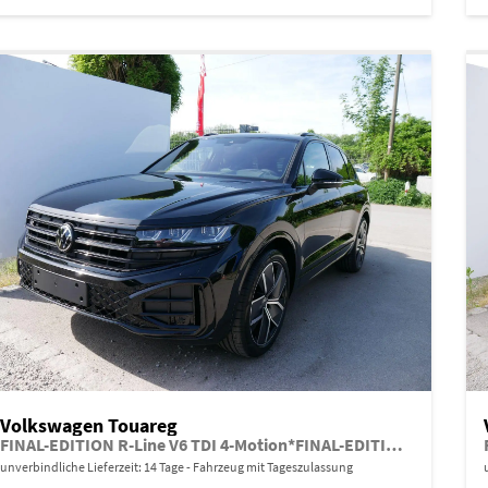
Volkswagen Touareg
FINAL-EDITION R-Line V6 TDI 4-Motion*FINAL-EDITION*AHK-SCHWENKBAR*NAVI*ACC*PDC*LED*SHZ*21-ZOLL
unverbindliche Lieferzeit:
14 Tage
Fahrzeug mit Tageszulassung