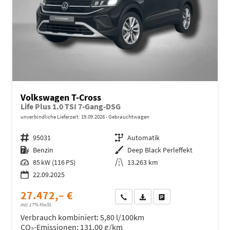
Volkswagen T-Cross
Life Plus 1.0 TSI 7-Gang-DSG
unverbindliche Lieferzeit:
19.09.2026
Gebrauchtwagen
Fahrzeugnr.
95031
Getriebe
Automatik
Kraftstoff
Benzin
Außenfarbe
Deep Black Perleffekt
Leistung
85 kW (116 PS)
Kilometerstand
13.263 km
22.09.2025
27.472,– €
Wir rufen Sie an
Fahrzeugexposé (PDF)
Fahrzeug parken
incl. 17% MwSt.
Verbrauch kombiniert:
5,80 l/100km
CO
-Emissionen:
131,00 g/km
2