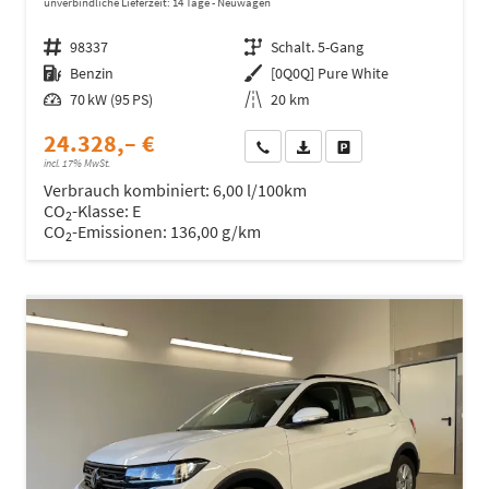
unverbindliche Lieferzeit:
14 Tage
Neuwagen
Fahrzeugnr.
98337
Getriebe
Schalt. 5-Gang
Kraftstoff
Benzin
Außenfarbe
[0Q0Q] Pure White
Leistung
70 kW (95 PS)
Kilometerstand
20 km
24.328,– €
Wir rufen Sie an
Fahrzeugexposé (PDF)
Fahrzeug parken
incl. 17% MwSt.
Verbrauch kombiniert:
6,00 l/100km
CO
-Klasse:
E
2
CO
-Emissionen:
136,00 g/km
2