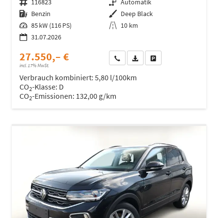
Fahrzeugnr.
116823
Getriebe
Automatik
Kraftstoff
Benzin
Außenfarbe
Deep Black
Leistung
85 kW (116 PS)
Kilometerstand
10 km
31.07.2026
27.550,– €
Wir rufen Sie an
Fahrzeugexposé (PDF)
Fahrzeug parken
incl. 17% MwSt.
Verbrauch kombiniert:
5,80 l/100km
CO
-Klasse:
D
2
CO
-Emissionen:
132,00 g/km
2