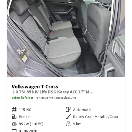
Volkswagen T-Cross
1.0 TSI 85 kW Life DSG Kessy ACC 17"M...
sofort lieferbar
Fahrzeug mit Tageszulassung
Fahrzeugnr.
115190
Getriebe
Automatik
Kraftstoff
Benzin
Außenfarbe
Rauch-Grau Metallic/Grau
Leistung
85 kW (116 PS)
Kilometerstand
9 km
01.06.2026