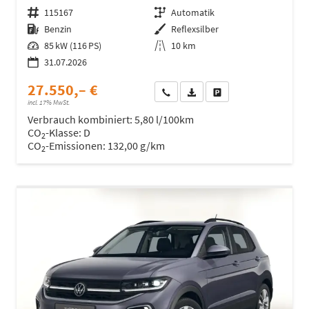
Fahrzeugnr.
115167
Getriebe
Automatik
Kraftstoff
Benzin
Außenfarbe
Reflexsilber
Leistung
85 kW (116 PS)
Kilometerstand
10 km
31.07.2026
27.550,– €
Wir rufen Sie an
Fahrzeugexposé (PDF)
Fahrzeug parken
incl. 17% MwSt.
Verbrauch kombiniert:
5,80 l/100km
CO
-Klasse:
D
2
CO
-Emissionen:
132,00 g/km
2