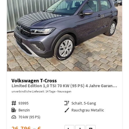
Volkswagen T-Cross
Limited Edition 1,0 TSI 70 KW (95 PS) 4 Jahre Garantie-2x PDC-App Connect-Sofort
unverbindliche Lieferzeit:
14 Tage
Neuwagen
Fahrzeugnr.
93995
Getriebe
Schalt. 5-Gang
Kraftstoff
Benzin
Außenfarbe
Rauchgrau Metallic
Leistung
70 kW (95 PS)
26.796,– €