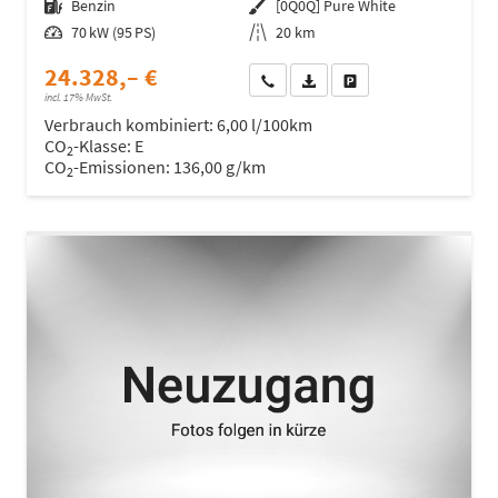
Kraftstoff
Benzin
Außenfarbe
[0Q0Q] Pure White
Leistung
70 kW (95 PS)
Kilometerstand
20 km
24.328,– €
Wir rufen Sie an
Fahrzeugexposé (PDF)
Fahrzeug parken
incl. 17% MwSt.
Verbrauch kombiniert:
6,00 l/100km
CO
-Klasse:
E
2
CO
-Emissionen:
136,00 g/km
2