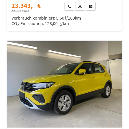
23.343,– €
Wir rufen Sie an
Fahrzeugexposé (PDF)
Fahrzeug parken
incl. 17% MwSt.
Verbrauch kombiniert:
5,60 l/100km
CO
-Emissionen:
126,00 g/km
2