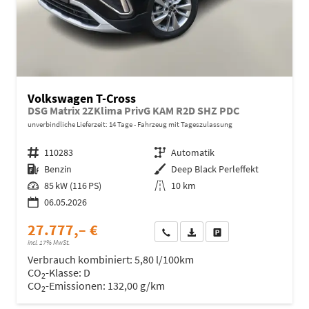
Volkswagen T-Cross
DSG Matrix 2ZKlima PrivG KAM R2D SHZ PDC
unverbindliche Lieferzeit:
14 Tage
Fahrzeug mit Tageszulassung
Fahrzeugnr.
110283
Getriebe
Automatik
Kraftstoff
Benzin
Außenfarbe
Deep Black Perleffekt
Leistung
85 kW (116 PS)
Kilometerstand
10 km
06.05.2026
27.777,– €
Wir rufen Sie an
Fahrzeugexposé (PDF)
Fahrzeug parken
incl. 17% MwSt.
Verbrauch kombiniert:
5,80 l/100km
CO
-Klasse:
D
2
CO
-Emissionen:
132,00 g/km
2