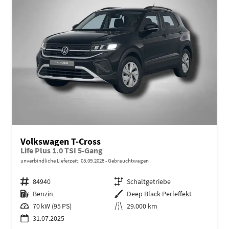
Volkswagen T-Cross
Life Plus 1.0 TSI 5-Gang
unverbindliche Lieferzeit:
05.09.2028
Gebrauchtwagen
Fahrzeugnr.
84940
Getriebe
Schaltgetriebe
Kraftstoff
Benzin
Außenfarbe
Deep Black Perleffekt
Leistung
70 kW (95 PS)
Kilometerstand
29.000 km
31.07.2025