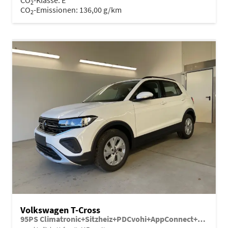
2
CO
-Emissionen:
136,00 g/km
2
Volkswagen T-Cross
95PS Climatronic+Sitzheiz+PDCvohi+AppConnect+Side+TravelAssist+ACC