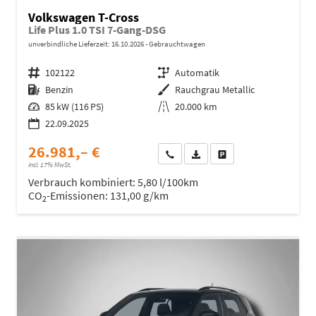
Volkswagen T-Cross
Life Plus 1.0 TSI 7-Gang-DSG
unverbindliche Lieferzeit:
16.10.2026
Gebrauchtwagen
Fahrzeugnr.
102122
Getriebe
Automatik
Kraftstoff
Benzin
Außenfarbe
Rauchgrau Metallic
Leistung
85 kW (116 PS)
Kilometerstand
20.000 km
22.09.2025
26.981,– €
Wir rufen Sie an
Fahrzeugexposé (PDF)
Fahrzeug parken
incl. 17% MwSt.
Verbrauch kombiniert:
5,80 l/100km
CO
-Emissionen:
131,00 g/km
2