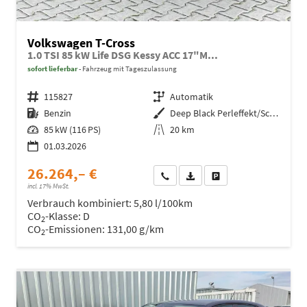
Volkswagen T-Cross
1.0 TSI 85 kW Life DSG Kessy ACC 17"M...
sofort lieferbar
Fahrzeug mit Tageszulassung
Fahrzeugnr.
115827
Getriebe
Automatik
Kraftstoff
Benzin
Außenfarbe
Deep Black Perleffekt/Schwarz
Leistung
85 kW (116 PS)
Kilometerstand
20 km
01.03.2026
26.264,– €
Wir rufen Sie an
Fahrzeugexposé (PDF)
Fahrzeug parken
incl. 17% MwSt.
Verbrauch kombiniert:
5,80 l/100km
CO
-Klasse:
D
2
CO
-Emissionen:
131,00 g/km
2