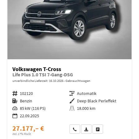
Volkswagen T-Cross
Life Plus 1.0 TSI 7-Gang-DSG
unverbindliche Lieferzeit:
16.10.2026
Gebrauchtwagen
Fahrzeugnr.
102120
Getriebe
Automatik
Kraftstoff
Benzin
Außenfarbe
Deep Black Perleffekt
Leistung
85 kW (116 PS)
Kilometerstand
18.000 km
22.09.2025
27.177,– €
Wir rufen Sie an
Fahrzeugexposé (PDF)
Fahrzeug parken
incl. 17% MwSt.