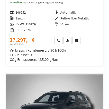
sofort lieferbar
Fahrzeug mit Tageszulassung
Fahrzeugnr.
106652
Getriebe
Automatik
Kraftstoff
Benzin
Außenfarbe
Reflexsilber Metallic
Leistung
85 kW (116 PS)
Kilometerstand
51 km
01.05.2026
27.297,– €
Wir rufen Sie an
Fahrzeugexposé (PDF)
Fahrzeug parken
incl. 17% MwSt.
Verbrauch kombiniert:
5,90 l/100km
CO
-Klasse:
D
2
CO
-Emissionen:
135,00 g/km
2