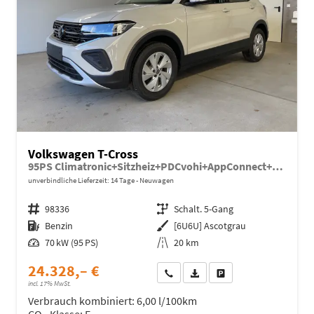
Volkswagen T-Cross
95PS Climatronic+Sitzheiz+PDCvohi+AppConnect+Side+TravelAssist+ACC
unverbindliche Lieferzeit:
14 Tage
Neuwagen
Fahrzeugnr.
98336
Getriebe
Schalt. 5-Gang
Kraftstoff
Benzin
Außenfarbe
[6U6U] Ascotgrau
Leistung
70 kW (95 PS)
Kilometerstand
20 km
24.328,– €
Wir rufen Sie an
Fahrzeugexposé (PDF)
Fahrzeug parken
incl. 17% MwSt.
Verbrauch kombiniert:
6,00 l/100km
CO
-Klasse:
E