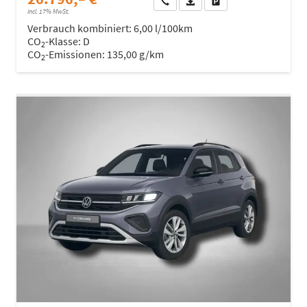
Wir rufen Sie an
Fahrzeugexposé (PDF)
Fahrzeug parken
incl. 17% MwSt.
Verbrauch kombiniert:
6,00 l/100km
CO
-Klasse:
D
2
CO
-Emissionen:
135,00 g/km
2