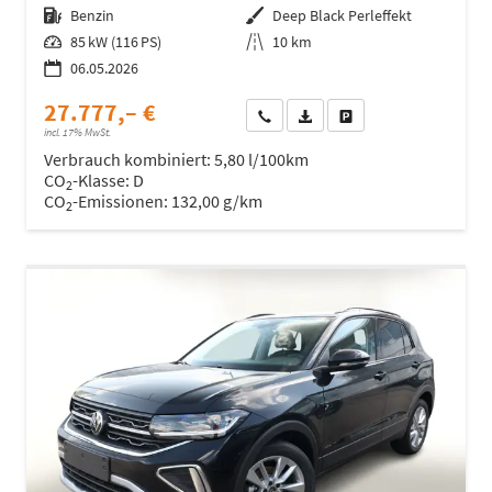
Kraftstoff
Benzin
Außenfarbe
Deep Black Perleffekt
Leistung
85 kW (116 PS)
Kilometerstand
10 km
06.05.2026
27.777,– €
Wir rufen Sie an
Fahrzeugexposé (PDF)
Fahrzeug parken
incl. 17% MwSt.
Verbrauch kombiniert:
5,80 l/100km
CO
-Klasse:
D
2
CO
-Emissionen:
132,00 g/km
2