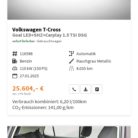
Volkswagen T-Cross
Goal LED+SHZ+Carplay 1.5 TSI DSG
sofort lieferbar
Gebrauchtwagen
Fahrzeugnr.
116588
Getriebe
Automatik
Kraftstoff
Benzin
Außenfarbe
Rauchgrau Metallic
Leistung
110 kW (150 PS)
Kilometerstand
8.035 km
27.01.2025
25.604,– €
Wir rufen Sie an
Fahrzeugexposé (PDF)
Fahrzeug parken
incl. 17% MwSt.
Verbrauch kombiniert:
6,20 l/100km
CO
-Emissionen:
141,00 g/km
2