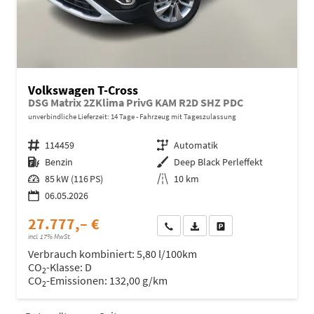
Volkswagen T-Cross
DSG Matrix 2ZKlima PrivG KAM R2D SHZ PDC
unverbindliche Lieferzeit:
14 Tage
Fahrzeug mit Tageszulassung
Fahrzeugnr.
114459
Getriebe
Automatik
Kraftstoff
Benzin
Außenfarbe
Deep Black Perleffekt
Leistung
85 kW (116 PS)
Kilometerstand
10 km
06.05.2026
27.777,– €
Wir rufen Sie an
Fahrzeugexposé (PDF)
Fahrzeug parken
incl. 17% MwSt.
Verbrauch kombiniert:
5,80 l/100km
CO
-Klasse:
D
2
CO
-Emissionen:
132,00 g/km
2