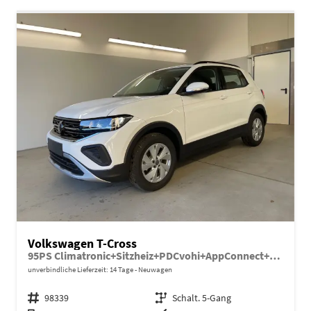
Volkswagen T-Cross
95PS Climatronic+Sitzheiz+PDCvohi+AppConnect+Side+TravelAssist+ACC
unverbindliche Lieferzeit:
14 Tage
Neuwagen
Fahrzeugnr.
98339
Getriebe
Schalt. 5-Gang