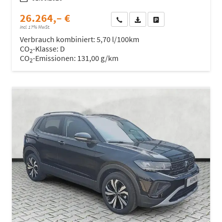
26.264,– €
Wir rufen Sie an
Fahrzeugexposé (PDF)
Fahrzeug parken
incl. 17% MwSt.
Verbrauch kombiniert:
5,70 l/100km
CO
-Klasse:
D
2
CO
-Emissionen:
131,00 g/km
2