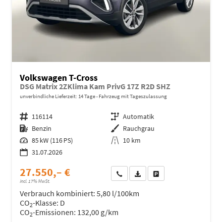
Volkswagen T-Cross
DSG Matrix 2ZKlima Kam PrivG 17Z R2D SHZ
unverbindliche Lieferzeit:
14 Tage
Fahrzeug mit Tageszulassung
Fahrzeugnr.
116114
Getriebe
Automatik
Kraftstoff
Benzin
Außenfarbe
Rauchgrau
Leistung
85 kW (116 PS)
Kilometerstand
10 km
31.07.2026
27.550,– €
Wir rufen Sie an
Fahrzeugexposé (PDF)
Fahrzeug parken
incl. 17% MwSt.
Verbrauch kombiniert:
5,80 l/100km
CO
-Klasse:
D
2
CO
-Emissionen:
132,00 g/km
2