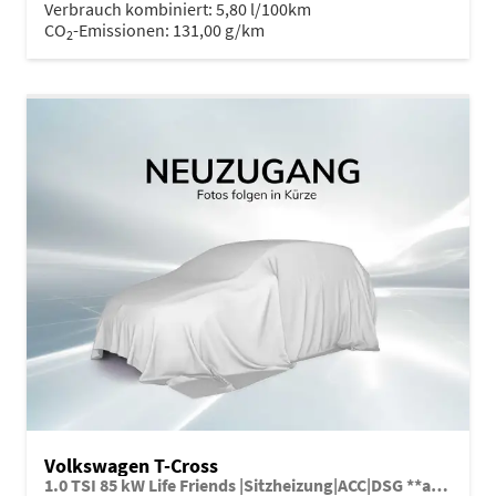
Verbrauch kombiniert:
5,80 l/100km
CO
-Emissionen:
131,00 g/km
2
Volkswagen T-Cross
1.0 TSI 85 kW Life Friends |Sitzheizung|ACC|DSG **ab 199€ mtl**