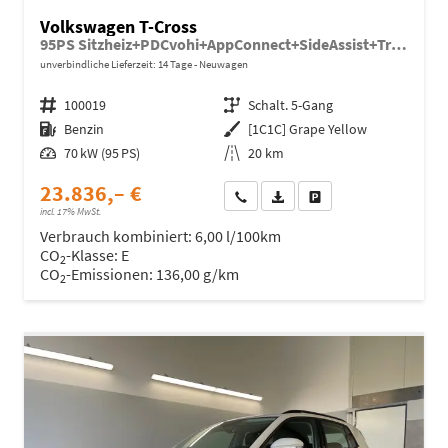
Volkswagen T-Cross
95PS Sitzheiz+PDCvohi+AppConnect+SideAssist+TravelAssist+ACC+Klima
unverbindliche Lieferzeit:
14 Tage
Neuwagen
Fahrzeugnr.
100019
Getriebe
Schalt. 5-Gang
Kraftstoff
Benzin
Außenfarbe
[1C1C] Grape Yellow
Leistung
70 kW (95 PS)
Kilometerstand
20 km
23.836,– €
Wir rufen Sie an
Fahrzeugexposé (PDF)
Fahrzeug parken
incl. 17% MwSt.
Verbrauch kombiniert:
6,00 l/100km
CO
-Klasse:
E
2
CO
-Emissionen:
136,00 g/km
2