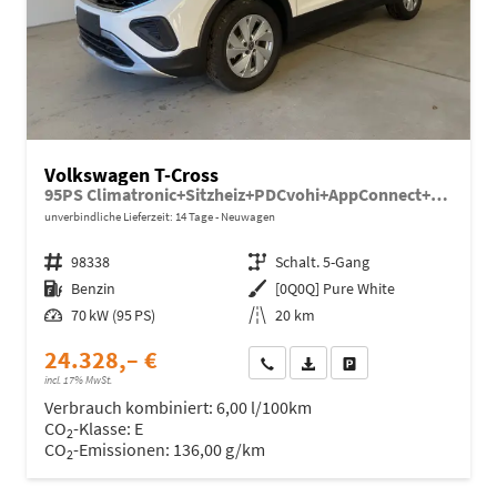
Volkswagen T-Cross
95PS Climatronic+Sitzheiz+PDCvohi+AppConnect+Side+TravelAssist+ACC
unverbindliche Lieferzeit:
14 Tage
Neuwagen
Fahrzeugnr.
98338
Getriebe
Schalt. 5-Gang
Kraftstoff
Benzin
Außenfarbe
[0Q0Q] Pure White
Leistung
70 kW (95 PS)
Kilometerstand
20 km
24.328,– €
Wir rufen Sie an
Fahrzeugexposé (PDF)
Fahrzeug parken
incl. 17% MwSt.
Verbrauch kombiniert:
6,00 l/100km
CO
-Klasse:
E
2
CO
-Emissionen:
136,00 g/km
2