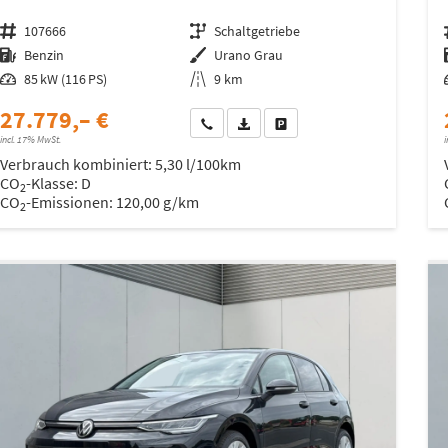
Fahrzeugnr.
107666
Getriebe
Schaltgetriebe
Kraftstoff
Benzin
Außenfarbe
Urano Grau
Leistung
85 kW (116 PS)
Kilometerstand
9 km
27.779,– €
Wir rufen Sie an
Fahrzeugexposé (PDF)
Fahrzeug parken
incl. 17% MwSt.
i
Verbrauch kombiniert:
5,30 l/100km
CO
-Klasse:
D
2
CO
-Emissionen:
120,00 g/km
2