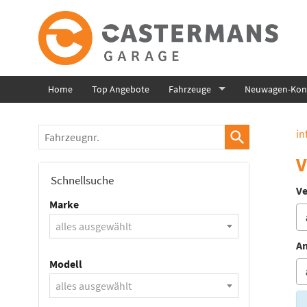
Home
Top Angebote
Fahrzeuge
Neuwagen-Konf
Fahrzeugnr.
in
V
Schnellsuche
Ve
Marke
alles ausgewählt
An
Modell
alles ausgewählt