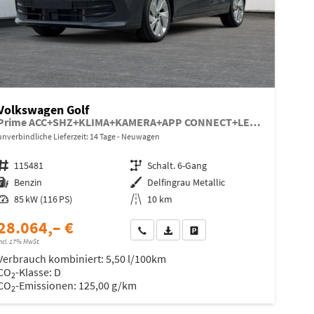
Volkswagen Golf
Prime ACC+SHZ+KLIMA+KAMERA+APP CONNECT+LED+17" ALU
unverbindliche Lieferzeit: 14 Tage
Neuwagen
Fahrzeugnr.
115481
Getriebe
Schalt. 6-Gang
Kraftstoff
Benzin
Außenfarbe
Delfingrau Metallic
Leistung
85 kW (116 PS)
Kilometerstand
10 km
28.064,– €
Wir rufen Sie an
Fahrzeugexposé (PDF)
Fahrzeug parken
ncl. 17% MwSt.
Verbrauch kombiniert:
5,50 l/100km
CO
-Klasse:
D
2
CO
-Emissionen:
125,00 g/km
2