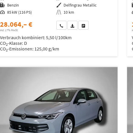
Kraftstoff
Benzin
Außenfarbe
Delfingrau Metallic
Leistung
85 kW (116 PS)
Kilometerstand
10 km
28.064,– €
Wir rufen Sie an
Fahrzeugexposé (PDF)
Fahrzeug parken
incl. 17% MwSt.
i
Verbrauch kombiniert:
5,50 l/100km
CO
-Klasse:
D
2
CO
-Emissionen:
125,00 g/km
2