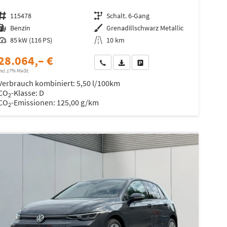
Fahrzeugnr.
115478
Getriebe
Schalt. 6-Gang
Kraftstoff
Benzin
Außenfarbe
Grenadillschwarz Metallic
Leistung
85 kW (116 PS)
Kilometerstand
10 km
28.064,– €
Wir rufen Sie an
Fahrzeugexposé (PDF)
Fahrzeug parken
ncl. 17% MwSt.
Verbrauch kombiniert:
5,50 l/100km
CO
-Klasse:
D
2
CO
-Emissionen:
125,00 g/km
2