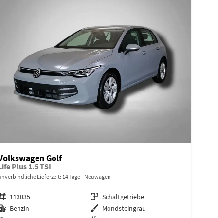
Volkswagen Golf
Life Plus 1.5 TSI
unverbindliche Lieferzeit:
14 Tage
Neuwagen
Fahrzeugnr.
113035
Getriebe
Schaltgetriebe
Kraftstoff
Benzin
Außenfarbe
Mondsteingrau