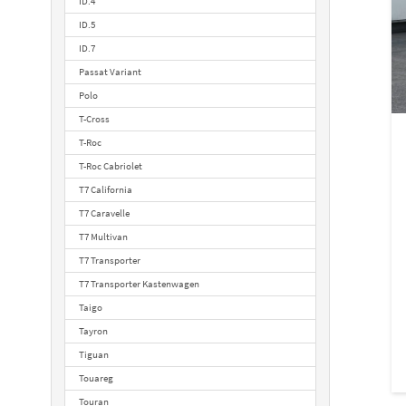
ID.4
ID.5
ID.7
Passat Variant
Polo
T-Cross
T-Roc
T-Roc Cabriolet
T7 California
T7 Caravelle
T7 Multivan
T7 Transporter
T7 Transporter Kastenwagen
Taigo
Tayron
Tiguan
Touareg
Touran