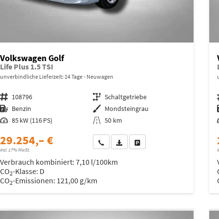
Volkswagen Golf
Life Plus 1.5 TSI
unverbindliche Lieferzeit:
14 Tage
Neuwagen
Fahrzeugnr.
108796
Getriebe
Schaltgetriebe
Kraftstoff
Benzin
Außenfarbe
Mondsteingrau
Leistung
85 kW (116 PS)
Kilometerstand
50 km
29.254,– €
Wir rufen Sie an
Fahrzeugexposé (PDF)
Fahrzeug parken
incl. 17% MwSt.
i
Verbrauch kombiniert:
7,10 l/100km
CO
-Klasse:
D
2
CO
-Emissionen:
121,00 g/km
2