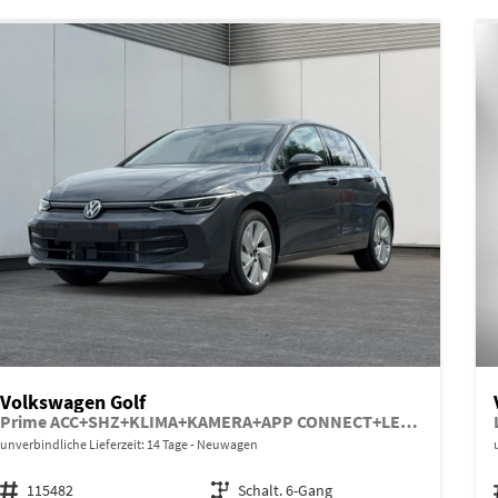
Volkswagen Golf
Prime ACC+SHZ+KLIMA+KAMERA+APP CONNECT+LED+17" ALU
unverbindliche Lieferzeit: 14 Tage
Neuwagen
Fahrzeugnr.
115482
Getriebe
Schalt. 6-Gang