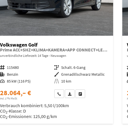
Volkswagen Golf
Prime ACC+SHZ+KLIMA+KAMERA+APP CONNECT+LED+17" ALU
unverbindliche Lieferzeit: 14 Tage
Neuwagen
Fahrzeugnr.
115480
Getriebe
Schalt. 6-Gang
Kraftstoff
Benzin
Außenfarbe
Grenadillschwarz Metallic
Leistung
85 kW (116 PS)
Kilometerstand
10 km
28.064,– €
Wir rufen Sie an
Fahrzeugexposé (PDF)
Fahrzeug parken
incl. 17% MwSt.
i
Verbrauch kombiniert:
5,50 l/100km
CO
-Klasse:
D
2
CO
-Emissionen:
125,00 g/km
2