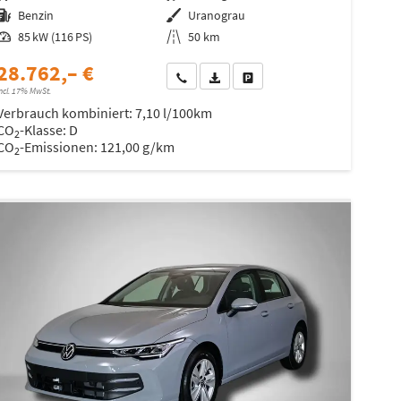
Kraftstoff
Benzin
Außenfarbe
Uranograu
Leistung
85 kW (116 PS)
Kilometerstand
50 km
28.762,– €
Wir rufen Sie an
Fahrzeugexposé (PDF)
Fahrzeug parken
ncl. 17% MwSt.
Verbrauch kombiniert:
7,10 l/100km
CO
-Klasse:
D
2
CO
-Emissionen:
121,00 g/km
2