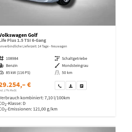
Volkswagen Golf
Life Plus 1.5 TSI 6-Gang
unverbindliche Lieferzeit:
14 Tage
Neuwagen
Fahrzeugnr.
108984
Getriebe
Schaltgetriebe
Kraftstoff
Benzin
Außenfarbe
Mondsteingrau
Leistung
85 kW (116 PS)
Kilometerstand
50 km
29.254,– €
Wir rufen Sie an
Fahrzeugexposé (PDF)
Fahrzeug parken
ncl. 17% MwSt.
Verbrauch kombiniert:
7,10 l/100km
CO
-Klasse:
D
2
CO
-Emissionen:
121,00 g/km
2