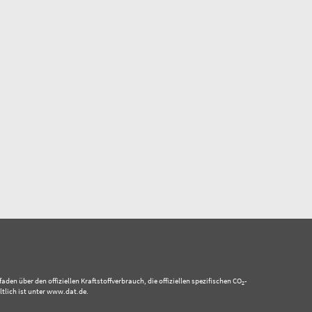
 über den offiziellen Kraftstoffverbrauch, die offiziellen spezifischen CO
-
2
tlich ist unter www.dat.de.