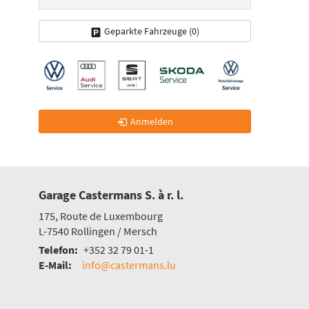
Geparkte Fahrzeuge (
0
)
Anmelden
Garage Castermans S. à r. l.
175, Route de Luxembourg
L-7540
Rollingen / Mersch
Telefon:
+352 32 79 01-1
E-Mail:
info@castermans.lu