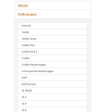
Skoda
Volkswagen
Amarok
Caddy
Caddy Cargo
Caddy Maxi
California 6.1
Crafter
Crafter Kastenwagen
e-Transporter Kastenwagen
Golf
Golf Variant
ID. BUZZ
ID.3
ID.4
ID.5