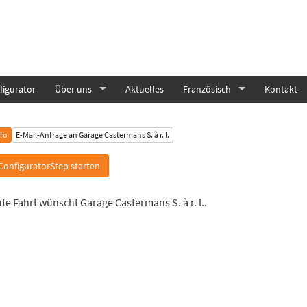
igurator
Über uns
Aktuelles
Französisch
Kontakt
nfo
E-Mail-Anfrage an Garage Castermans S. à r. l.
ConfiguratorStep starten
te Fahrt wünscht Garage Castermans S. à r. l..