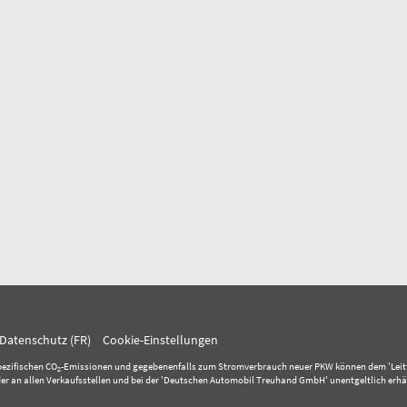
Datenschutz (FR)
Cookie-Einstellungen
pezifischen CO
-Emissionen und gegebenenfalls zum Stromverbrauch neuer PKW können dem 'Leitfaden
2
 an allen Verkaufsstellen und bei der 'Deutschen Automobil Treuhand GmbH' unentgeltlich erhäl