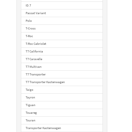
ID.7
Passat Variant
Polo
T-Cross
T-Roc
T-Roc Cabriolet
T7 California
T7 Caravelle
T7 Multivan
T7 Transporter
T7 Transporter Kastenwagen
Taigo
Tayron
Tiguan
Touareg
Touran
Transporter Kastenwagen