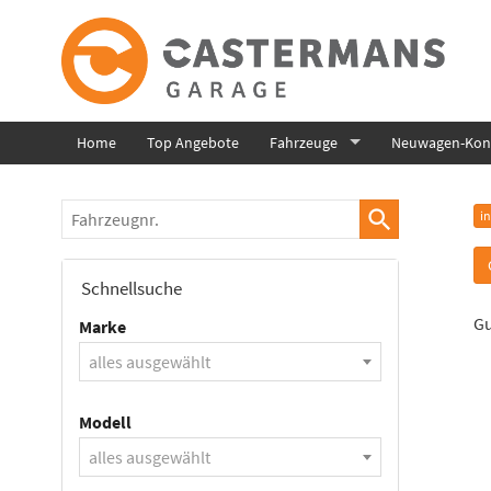
Home
Top Angebote
Fahrzeuge
Neuwagen-Konf
Fahrzeugnr.
i
Schnellsuche
Gu
Marke
alles ausgewählt
Modell
alles ausgewählt