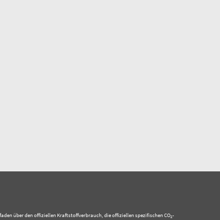
 über den offiziellen Kraftstoffverbrauch, die offiziellen spezifischen CO
-
2