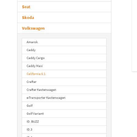
Seat
Skoda
Volkswagen
Amarok
Caddy
Caddy Cargo
Caddy Maxi
California 6.1
Crafter
Crafter Kastenwagen
e-Transporter Kastenwagen
Golf
Golf Variant
ID. BUZZ
ID.3