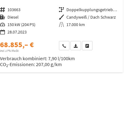
Fahrzeugnr.
103663
Getriebe
Doppelkupplungsgetriebe (DSG)
Kraftstoff
Diesel
Außenfarbe
Candyweiß / Dach Schwarz
Leistung
150 kW (204 PS)
Kilometerstand
17.000 km
28.07.2023
68.855,– €
Wir rufen Sie an
Fahrzeugexposé (PDF)
Fahrzeug parken
incl. 17% MwSt.
Verbrauch kombiniert:
7,90 l/100km
CO
-Emissionen:
207,00 g/km
2