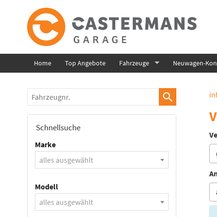
Home
Top Angebote
Fahrzeuge
Neuwagen-Konf
Fahrzeugnr.
in
V
Schnellsuche
Ve
Marke
alles ausgewählt
An
Modell
alles ausgewählt