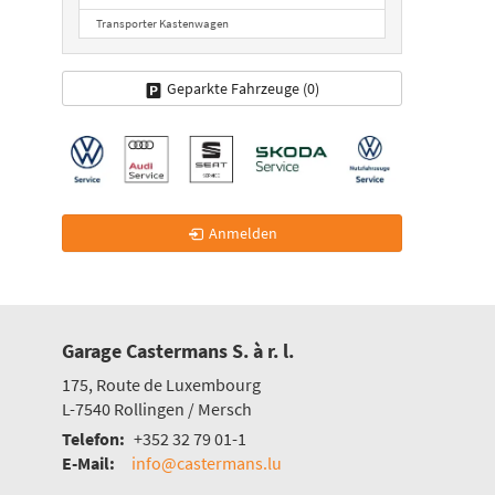
Transporter Kastenwagen
Geparkte Fahrzeuge (
0
)
Anmelden
Garage Castermans S. à r. l.
175, Route de Luxembourg
L-7540
Rollingen / Mersch
Telefon:
+352 32 79 01-1
E-Mail:
info@castermans.lu