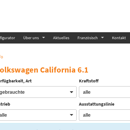
igurator
Über uns
Aktuelles
Französisch
Kontakt
fo
olkswagen California 6.1
rfügbarkeit, Art
Kraftstoff
trieb
Ausstattungslinie