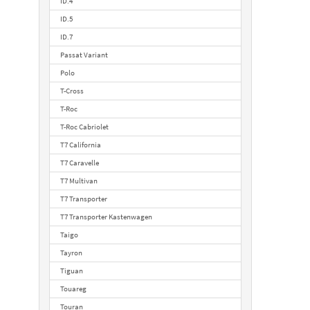
ID.4
ID.5
ID.7
Passat Variant
Polo
T-Cross
T-Roc
T-Roc Cabriolet
T7 California
T7 Caravelle
T7 Multivan
T7 Transporter
T7 Transporter Kastenwagen
Taigo
Tayron
Tiguan
Touareg
Touran