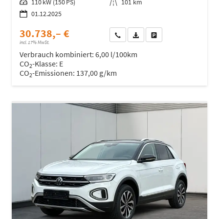
Leistung
110 kW (150 PS)
Kilometerstand
101 km
01.12.2025
30.738,– €
Wir rufen Sie an
Fahrzeugexposé (PDF)
Fahrzeug parken
incl. 17% MwSt.
Verbrauch kombiniert:
6,00 l/100km
CO
-Klasse:
E
2
CO
-Emissionen:
137,00 g/km
2