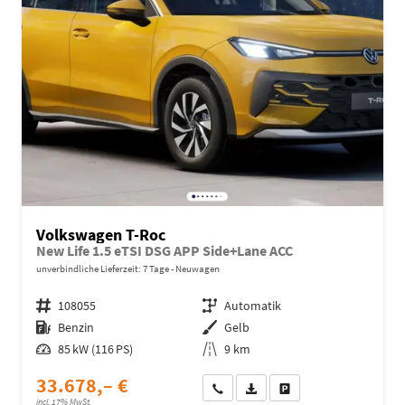
Volkswagen T-Roc
New Life 1.5 eTSI DSG APP Side+Lane ACC
unverbindliche Lieferzeit:
7 Tage
Neuwagen
Fahrzeugnr.
108055
Getriebe
Automatik
Kraftstoff
Benzin
Außenfarbe
Gelb
Leistung
85 kW (116 PS)
Kilometerstand
9 km
33.678,– €
Wir rufen Sie an
Fahrzeugexposé (PDF)
Fahrzeug parken
incl. 17% MwSt.