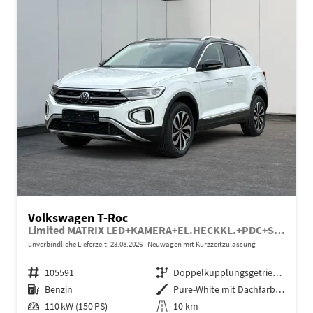
Volkswagen T-Roc
Limited MATRIX LED+KAMERA+EL.HECKKL.+PDC+SHZ
unverbindliche Lieferzeit:
23.08.2026
Neuwagen mit Kurzzeitzulassung
Fahrzeugnr.
105591
Getriebe
Doppelkupplungsgetriebe (DSG)
Kraftstoff
Benzin
Außenfarbe
Pure-White mit Dachfarbe in Deep Black Perleffekt
Leistung
110 kW (150 PS)
Kilometerstand
10 km