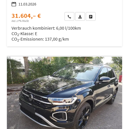
11.03.2026
31.604,– €
Wir rufen Sie an
Fahrzeugexposé (PDF)
Fahrzeug parken
incl. 17% MwSt.
Verbrauch kombiniert:
6,00 l/100km
CO
-Klasse:
E
2
CO
-Emissionen:
137,00 g/km
2