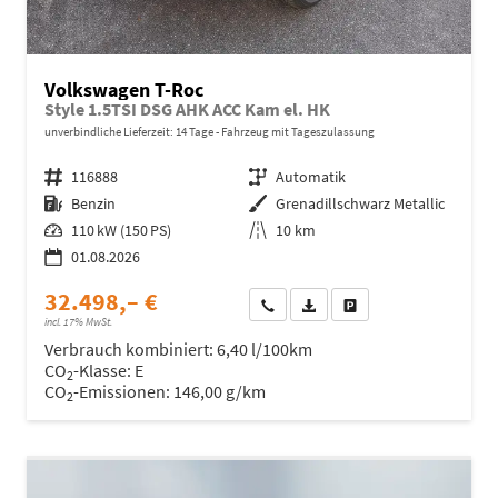
Volkswagen T-Roc
Style 1.5TSI DSG AHK ACC Kam el. HK
unverbindliche Lieferzeit:
14 Tage
Fahrzeug mit Tageszulassung
Fahrzeugnr.
116888
Getriebe
Automatik
Kraftstoff
Benzin
Außenfarbe
Grenadillschwarz Metallic
Leistung
110 kW (150 PS)
Kilometerstand
10 km
01.08.2026
32.498,– €
Wir rufen Sie an
Fahrzeugexposé (PDF)
Fahrzeug parken
incl. 17% MwSt.
Verbrauch kombiniert:
6,40 l/100km
CO
-Klasse:
E
2
CO
-Emissionen:
146,00 g/km
2