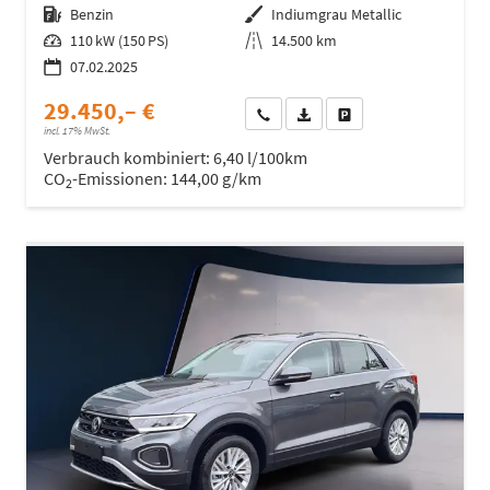
Kraftstoff
Benzin
Außenfarbe
Indiumgrau Metallic
Leistung
110 kW (150 PS)
Kilometerstand
14.500 km
07.02.2025
29.450,– €
Wir rufen Sie an
Fahrzeugexposé (PDF)
Fahrzeug parken
incl. 17% MwSt.
Verbrauch kombiniert:
6,40 l/100km
CO
-Emissionen:
144,00 g/km
2