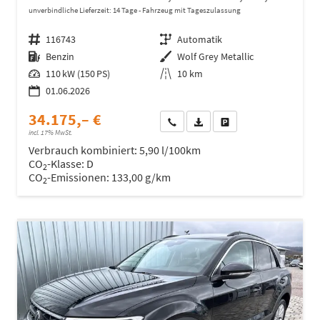
unverbindliche Lieferzeit:
14 Tage
Fahrzeug mit Tageszulassung
Fahrzeugnr.
116743
Getriebe
Automatik
Kraftstoff
Benzin
Außenfarbe
Wolf Grey Metallic
Leistung
110 kW (150 PS)
Kilometerstand
10 km
01.06.2026
34.175,– €
Wir rufen Sie an
Fahrzeugexposé (PDF)
Fahrzeug parken
incl. 17% MwSt.
Verbrauch kombiniert:
5,90 l/100km
CO
-Klasse:
D
2
CO
-Emissionen:
133,00 g/km
2