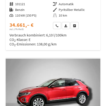
Fahrzeugnr.
101121
Getriebe
Automatik
Kraftstoff
Benzin
Außenfarbe
Pyritsilber Metallic
Leistung
110 kW (150 PS)
Kilometerstand
10 km
34.661,– €
Wir rufen Sie an
Fahrzeugexposé (PDF)
Fahrzeug parken
incl. 17% MwSt.
Verbrauch kombiniert:
6,10 l/100km
CO
-Klasse:
E
2
CO
-Emissionen:
138,00 g/km
2