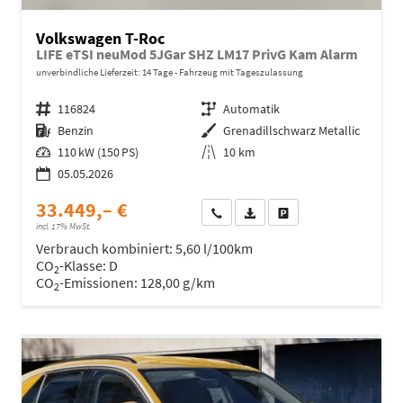
Volkswagen T-Roc
LIFE eTSI neuMod 5JGar SHZ LM17 PrivG Kam Alarm
unverbindliche Lieferzeit:
14 Tage
Fahrzeug mit Tageszulassung
Fahrzeugnr.
116824
Getriebe
Automatik
Kraftstoff
Benzin
Außenfarbe
Grenadillschwarz Metallic
Leistung
110 kW (150 PS)
Kilometerstand
10 km
05.05.2026
33.449,– €
Wir rufen Sie an
Fahrzeugexposé (PDF)
Fahrzeug parken
incl. 17% MwSt.
Verbrauch kombiniert:
5,60 l/100km
CO
-Klasse:
D
2
CO
-Emissionen:
128,00 g/km
2