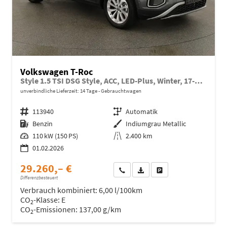
Volkswagen T-Roc
Style 1.5 TSI DSG Style, ACC, LED-Plus, Winter, 17-Zoll
unverbindliche Lieferzeit:
14 Tage
Gebrauchtwagen
Fahrzeugnr.
113940
Getriebe
Automatik
Kraftstoff
Benzin
Außenfarbe
Indiumgrau Metallic
Leistung
110 kW (150 PS)
Kilometerstand
2.400 km
01.02.2026
29.260,– €
Wir rufen Sie an
Fahrzeugexposé (PDF)
Fahrzeug parken
Differenzbesteuert
Verbrauch kombiniert:
6,00 l/100km
CO
-Klasse:
E
2
CO
-Emissionen:
137,00 g/km
2