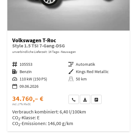
Volkswagen T-Roc
Style 1.5 TSI 7-Gang-DSG
unverbindliche Lieferzeit:
14 Tage
Neuwagen
Fahrzeugnr.
105553
Getriebe
Automatik
Kraftstoff
Benzin
Außenfarbe
Kings Red Metallic
Leistung
110 kW (150 PS)
Kilometerstand
50 km
09.06.2026
34.760,– €
Wir rufen Sie an
Fahrzeugexposé (PDF)
Fahrzeug parken
incl. 17% MwSt.
Verbrauch kombiniert:
6,40 l/100km
CO
-Klasse:
E
2
CO
-Emissionen:
146,00 g/km
2