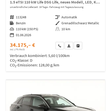
1.5 eTSI 110 kW Life DSG Life, neues Modell, LED, Kamera, Side, Winter, 17-Zoll
unverbindliche Lieferzeit:
14 Tage
Fahrzeug mit Tageszulassung
Fahrzeugnr.
113248
Getriebe
Automatik
Kraftstoff
Benzin
Außenfarbe
Grenadillschwarz Metallic
Leistung
110 kW (150 PS)
Kilometerstand
10 km
01.06.2026
34.175,– €
Wir rufen Sie an
Fahrzeugexposé (PDF)
Fahrzeug parken
incl. 17% MwSt.
Verbrauch kombiniert:
5,60 l/100km
CO
-Klasse:
D
2
CO
-Emissionen:
128,00 g/km
2