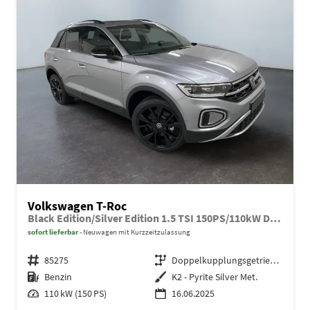
Volkswagen T-Roc
Black Edition/Silver Edition 1.5 TSI 150PS/110kW DSG 2025 +Black Paket+19"ALU+MATRIX+PANO
sofort lieferbar
Neuwagen mit Kurzzeitzulassung
Fahrzeugnr.
85275
Getriebe
Doppelkupplungsgetriebe (DSG)
Kraftstoff
Benzin
Außenfarbe
K2 - Pyrite Silver Met.
Leistung
110 kW (150 PS)
16.06.2025