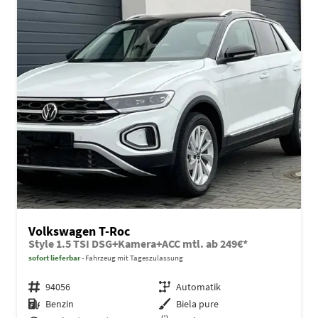
Volkswagen T-Roc
Style 1.5 TSI DSG+Kamera+ACC mtl. ab 249€*
sofort lieferbar
Fahrzeug mit Tageszulassung
Fahrzeugnr.
94056
Getriebe
Automatik
Kraftstoff
Benzin
Außenfarbe
Biela pure