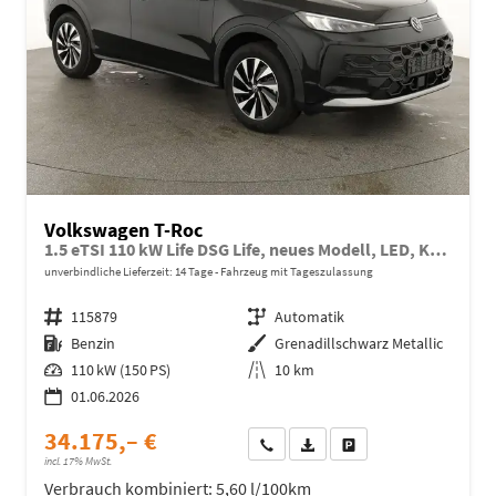
Volkswagen T-Roc
1.5 eTSI 110 kW Life DSG Life, neues Modell, LED, Kamera, Side, Winter, 17-Zoll
unverbindliche Lieferzeit:
14 Tage
Fahrzeug mit Tageszulassung
Fahrzeugnr.
115879
Getriebe
Automatik
Kraftstoff
Benzin
Außenfarbe
Grenadillschwarz Metallic
Leistung
110 kW (150 PS)
Kilometerstand
10 km
01.06.2026
34.175,– €
Wir rufen Sie an
Fahrzeugexposé (PDF)
Fahrzeug parken
incl. 17% MwSt.
Verbrauch kombiniert:
5,60 l/100km