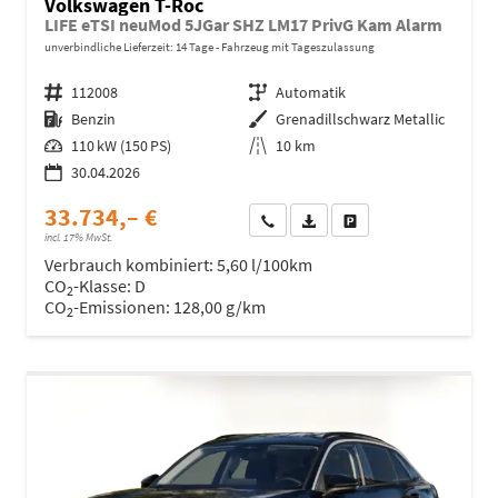
Volkswagen T-Roc
LIFE eTSI neuMod 5JGar SHZ LM17 PrivG Kam Alarm
unverbindliche Lieferzeit:
14 Tage
Fahrzeug mit Tageszulassung
Fahrzeugnr.
112008
Getriebe
Automatik
Kraftstoff
Benzin
Außenfarbe
Grenadillschwarz Metallic
Leistung
110 kW (150 PS)
Kilometerstand
10 km
30.04.2026
33.734,– €
Wir rufen Sie an
Fahrzeugexposé (PDF)
Fahrzeug parken
incl. 17% MwSt.
Verbrauch kombiniert:
5,60 l/100km
CO
-Klasse:
D
2
CO
-Emissionen:
128,00 g/km
2