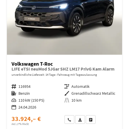
Volkswagen T-Roc
LIFE eTSI neuMod 5JGar SHZ LM17 PrivG Kam Alarm
unverbindliche Lieferzeit:
14 Tage
Fahrzeug mit Tageszulassung
Fahrzeugnr.
116954
Getriebe
Automatik
Kraftstoff
Benzin
Außenfarbe
Grenadillschwarz Metallic
Leistung
110 kW (150 PS)
Kilometerstand
10 km
24.04.2026
33.924,– €
Wir rufen Sie an
Fahrzeugexposé (PDF)
Fahrzeug parken
incl. 17% MwSt.