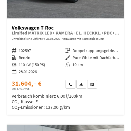
Volkswagen T-Roc
Limited MATRIX LED+ KAMERA+ EL. HECKKL.+PDC+SHZ
unverbindliche Lieferzeit:
23.08.2026
Neuwagen mit Tageszulassung
Fahrzeugnr.
102597
Getriebe
Doppelkupplungsgetriebe (DSG)
Kraftstoff
Benzin
Außenfarbe
Pure-White mit Dachfarbe in Deep Black Perleffekt
Leistung
110 kW (150 PS)
Kilometerstand
10 km
28.01.2026
31.604,– €
Wir rufen Sie an
Fahrzeugexposé (PDF)
Fahrzeug parken
incl. 17% MwSt.
Verbrauch kombiniert:
6,00 l/100km
CO
-Klasse:
E
2
CO
-Emissionen:
137,00 g/km
2