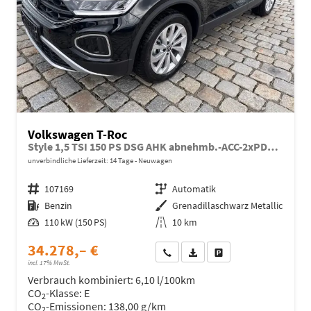
Volkswagen T-Roc
Style 1,5 TSI 150 PS DSG AHK abnehmb.-ACC-2xPDC & Kamera Parklenkass.-LED-KESSY-Klima 2-Zonen-Winterpaket-17 "Alu-sofort verfügbar
unverbindliche Lieferzeit:
14 Tage
Neuwagen
Fahrzeugnr.
107169
Getriebe
Automatik
Kraftstoff
Benzin
Außenfarbe
Grenadillaschwarz Metallic
Leistung
110 kW (150 PS)
Kilometerstand
10 km
34.278,– €
Wir rufen Sie an
Fahrzeugexposé (PDF)
Fahrzeug parken
incl. 17% MwSt.
Verbrauch kombiniert:
6,10 l/100km
CO
-Klasse:
E
2
CO
-Emissionen:
138,00 g/km
2