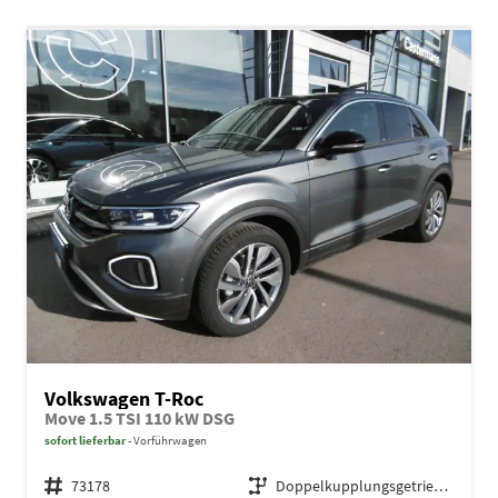
Volkswagen T-Roc
Move 1.5 TSI 110 kW DSG
sofort lieferbar
Vorführwagen
Fahrzeugnr.
73178
Getriebe
Doppelkupplungsgetriebe (DSG)