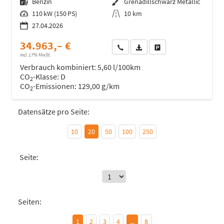
Kraftstoff
Benzin
Außenfarbe
Grenadillschwarz Metallic
Leistung
110 kW (150 PS)
Kilometerstand
10 km
27.04.2026
34.963,– €
Wir rufen Sie an
Fahrzeugexposé (PDF)
Fahrzeug parken
incl. 17% MwSt.
Verbrauch kombiniert:
5,60 l/100km
CO
-Klasse:
D
2
CO
-Emissionen:
129,00 g/km
2
Datensätze pro Seite:
10
20
50
100
250
Seite:
Seiten:
1
2
3
4
...
8