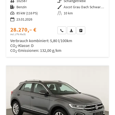
Fahrzeugnr.
102587
Getriebe
Schaltgetriebe
Kraftstoff
Benzin
Außenfarbe
Ascot Grau Dach Schwarz 6UA1
Leistung
85 kW (116 PS)
Kilometerstand
10 km
23.01.2026
28.270,– €
Wir rufen Sie an
Fahrzeugexposé (PDF)
Fahrzeug parken
incl. 17% MwSt.
Verbrauch kombiniert:
5,80 l/100km
CO
-Klasse:
D
2
CO
-Emissionen:
132,00 g/km
2