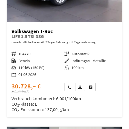
Volkswagen T-Roc
LIFE 1.5 TSI DSG
unverbindliche Lieferzeit:
7 Tage
Fahrzeug mit Tageszulassung
Fahrzeugnr.
104770
Getriebe
Automatik
Kraftstoff
Benzin
Außenfarbe
Indiumgrau Metallic
Leistung
110 kW (150 PS)
Kilometerstand
100 km
01.06.2026
30.728,– €
Wir rufen Sie an
Fahrzeugexposé (PDF)
Fahrzeug parken
incl. 17% MwSt.
Verbrauch kombiniert:
6,00 l/100km
CO
-Klasse:
E
2
CO
-Emissionen:
137,00 g/km
2