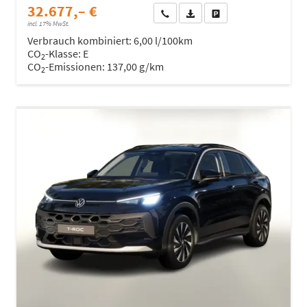
32.677,– €
Wir rufen Sie an
Fahrzeugexposé (PDF)
Fahrzeug parken
incl. 17% MwSt.
Verbrauch kombiniert:
6,00 l/100km
CO
-Klasse:
E
2
CO
-Emissionen:
137,00 g/km
2