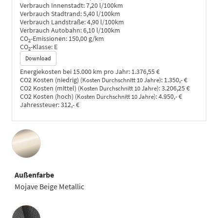
Verbrauch Innenstadt:
7,20 l/100km
Verbrauch Stadtrand:
5,40 l/100km
Verbrauch Landstraße:
4,90 l/100km
Verbrauch Autobahn:
6,10 l/100km
CO
-Emissionen:
150,00 g/km
2
CO
-Klasse:
E
2
Download
Energiekosten bei 15.000 km pro Jahr:
1.376,55 €
CO2 Kosten (niedrig)
:
1.350,- €
(Kosten Durchschnitt 10 Jahre)
CO2 Kosten (mittel)
:
3.206,25 €
(Kosten Durchschnitt 10 Jahre)
CO2 Kosten (hoch)
:
4.950,- €
(Kosten Durchschnitt 10 Jahre)
Jahressteuer:
312,- €
Außenfarbe
Mojave Beige Metallic
Innenausstattung