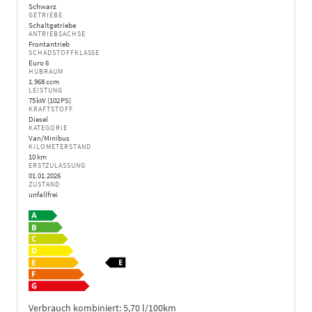
Schwarz
GETRIEBE
Schaltgetriebe
ANTRIEBSACHSE
Frontantrieb
SCHADSTOFFKLASSE
Euro 6
HUBRAUM
1.968 ccm
LEISTUNG
75 kW (102 PS)
KRAFTSTOFF
Diesel
KATEGORIE
Van/Minibus
KILOMETERSTAND
10 km
ERSTZULASSUNG
01.01.2026
ZUSTAND
unfallfrei
Verbrauch kombiniert:
5,70 l/100km