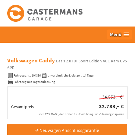
Menü
Volkswagen Caddy
Basis 2.0TDI Sport Edition ACC Kam GV5
App
Fahrzeugnr.:
104386
unverbindliche Lieferzeit:
14 Tage
Fahrzeug mit Tageszulassung
34.553,– €
32.783,– €
Gesamtpreis
incl. 17% MwSt., den Kosten für Überführung und Zulassungspapieren
Neuwagen Anschlussgarantie