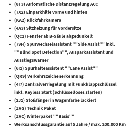
(8T3) Automatische Distanzregelung ACC
(7X2) Einparkhilfe vorne und hinten
(KA2) Rückfahrkamera
(4A3) Sitzheizung für Vordersitze
(QC1) Fenster ab B-Säule abgedunkelt
(79H) Spurwechselassistent ""Side Assist"" inkl.
""Blind Spot Detection"", Ausparkassistent und
Ausstiegswarner
(6I1) Spurhalteassistent ""Lane Assist""
(QR9) Verkehrszeichenerkennung
(4I7) Zentralverriegelung mit Funkklappschlüssel
inkl. Keyless Start (Schlüsselloses starten)
(2J1) Stoßfänger in Wagenfarbe lackiert
(ZVG) Technik Paket
(ZVC) Winterpaket ""Basis""
Werksanschlussgarantie auf 5 Jahre / max. 200.000 Km