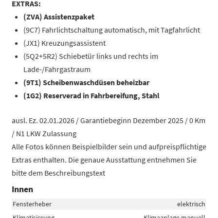
EXTRAS:
(ZVA) Assistenzpaket
(9C7) Fahrlichtschaltung automatisch, mit Tagfahrlicht
(JX1) Kreuzungsassistent
(5Q2+5R2) Schiebetür links und rechts im
Lade-/Fahrgastraum
(9T1) Scheibenwaschdüsen beheizbar
(1G2) Reserverad in Fahrbereifung, Stahl
ausl. Ez. 02.01.2026 / Garantiebeginn Dezember 2025 / 0 Km
/ N1 LKW Zulassung
Alle Fotos können Beispielbilder sein und aufpreispflichtige
Extras enthalten. Die genaue Ausstattung entnehmen Sie
bitte dem Beschreibungstext
Innen
Fensterheber
elektrisch
Klimatisierung
Klimaanlage manuell