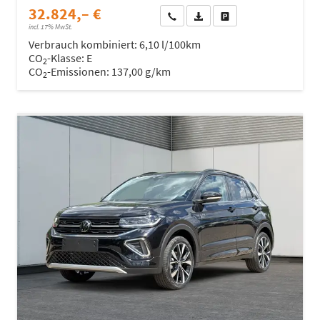
32.824,– €
Wir rufen Sie an
Fahrzeugexposé (PDF)
Fahrzeug parken
incl. 17% MwSt.
Verbrauch kombiniert:
6,10 l/100km
CO
-Klasse:
E
2
CO
-Emissionen:
137,00 g/km
2