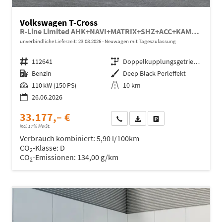
Volkswagen T-Cross
R-Line Limited AHK+NAVI+MATRIX+SHZ+ACC+KAMERA+18'' ALU
unverbindliche Lieferzeit:
23.08.2026
Neuwagen mit Tageszulassung
Fahrzeugnr.
112641
Getriebe
Doppelkupplungsgetriebe (DSG)
Kraftstoff
Benzin
Außenfarbe
Deep Black Perleffekt
Leistung
110 kW (150 PS)
Kilometerstand
10 km
26.06.2026
33.177,– €
Wir rufen Sie an
Fahrzeugexposé (PDF)
Fahrzeug parken
incl. 17% MwSt.
Verbrauch kombiniert:
5,90 l/100km
CO
-Klasse:
D
2
CO
-Emissionen:
134,00 g/km
2