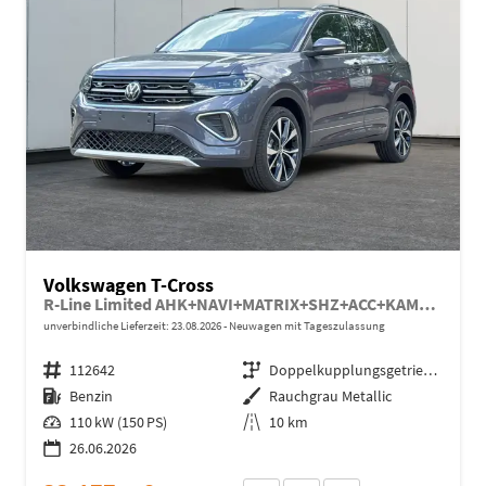
Volkswagen T-Cross
R-Line Limited AHK+NAVI+MATRIX+SHZ+ACC+KAMERA+18'' ALU
unverbindliche Lieferzeit:
23.08.2026
Neuwagen mit Tageszulassung
Fahrzeugnr.
112642
Getriebe
Doppelkupplungsgetriebe (DSG)
Kraftstoff
Benzin
Außenfarbe
Rauchgrau Metallic
Leistung
110 kW (150 PS)
Kilometerstand
10 km
26.06.2026