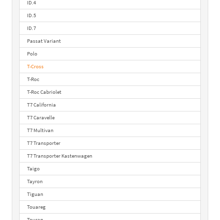
ID.4
ID.5
ID.7
Passat Variant
Polo
T-Cross
T-Roc
T-Roc Cabriolet
T7 California
T7 Caravelle
T7 Multivan
T7 Transporter
T7 Transporter Kastenwagen
Taigo
Tayron
Tiguan
Touareg
Touran