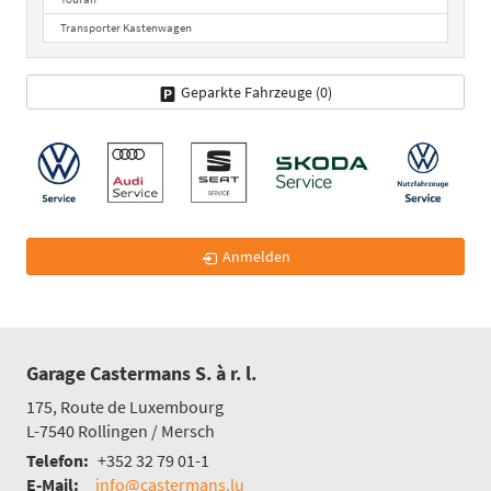
Transporter Kastenwagen
Geparkte Fahrzeuge (
0
)
Anmelden
Garage Castermans S. à r. l.
175, Route de Luxembourg
L-7540
Rollingen / Mersch
Telefon:
+352 32 79 01-1
E-Mail:
info@castermans.lu