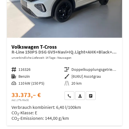
Volkswagen T-Cross
R-Line 150PS DSG GV5+Navi+IQ.Light+AHK+Black+Cam+Keyless+Side+Climatronic
unverbindliche Lieferzeit:
14 Tage
Neuwagen
Fahrzeugnr.
116326
Getriebe
Doppelkupplungsgetriebe (DSG)
Kraftstoff
Benzin
Außenfarbe
[6U6U] Ascotgrau
Leistung
110 kW (150 PS)
Kilometerstand
20 km
33.373,– €
Wir rufen Sie an
Fahrzeugexposé (PDF)
Fahrzeug parken
incl. 17% MwSt.
Verbrauch kombiniert:
6,40 l/100km
CO
-Klasse:
E
2
CO
-Emissionen:
144,00 g/km
2