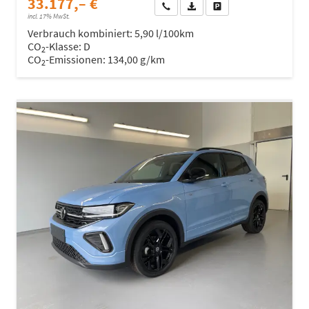
33.177,– €
Wir rufen Sie an
Fahrzeugexposé (PDF)
Fahrzeug parken
incl. 17% MwSt.
Verbrauch kombiniert:
5,90 l/100km
CO
-Klasse:
D
2
CO
-Emissionen:
134,00 g/km
2