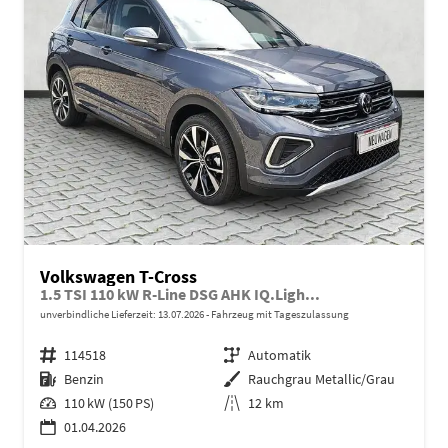
Volkswagen T-Cross
1.5 TSI 110 kW R-Line DSG AHK IQ.Ligh...
unverbindliche Lieferzeit:
13.07.2026
Fahrzeug mit Tageszulassung
Fahrzeugnr.
114518
Getriebe
Automatik
Kraftstoff
Benzin
Außenfarbe
Rauchgrau Metallic/Grau
Leistung
110 kW (150 PS)
Kilometerstand
12 km
01.04.2026