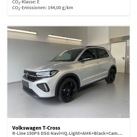
CO
-Klasse:
E
2
CO
-Emissionen:
144,00 g/km
2
Volkswagen T-Cross
R-Line 150PS DSG Navi+IQ.Light+AHK+Black+Cam+Keyless+Side+Climatronic