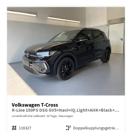
Volkswagen T-Cross
R-Line 150PS DSG GV5+Navi+IQ.Light+AHK+Black+Cam+Keyless+Side+Climatronic
unverbindliche Lieferzeit:
14 Tage
Neuwagen
Fahrzeugnr.
116327
Getriebe
Doppelkupplungsgetriebe (DSG)