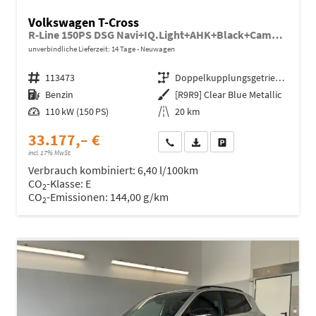
Volkswagen T-Cross
R-Line 150PS DSG Navi+IQ.Light+AHK+Black+Cam+Keyless+Side+Climatronic
unverbindliche Lieferzeit:
14 Tage
Neuwagen
Fahrzeugnr.
113473
Getriebe
Doppelkupplungsgetriebe (DSG)
Kraftstoff
Benzin
Außenfarbe
[R9R9] Clear Blue Metallic
Leistung
110 kW (150 PS)
Kilometerstand
20 km
33.177,– €
Wir rufen Sie an
Fahrzeugexposé (PDF)
Fahrzeug parken
incl. 17% MwSt.
Verbrauch kombiniert:
6,40 l/100km
CO
-Klasse:
E
2
CO
-Emissionen:
144,00 g/km
2