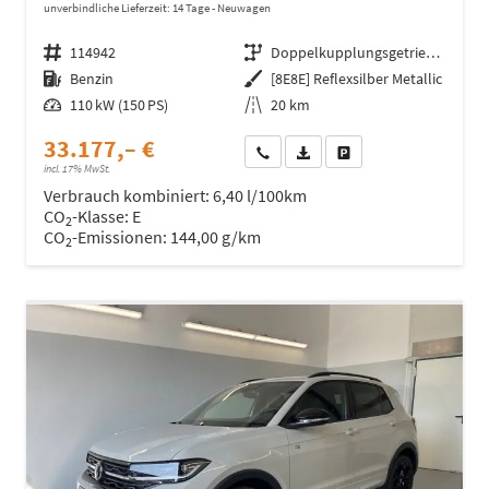
unverbindliche Lieferzeit:
14 Tage
Neuwagen
Fahrzeugnr.
114942
Getriebe
Doppelkupplungsgetriebe (DSG)
Kraftstoff
Benzin
Außenfarbe
[8E8E] Reflexsilber Metallic
Leistung
110 kW (150 PS)
Kilometerstand
20 km
33.177,– €
Wir rufen Sie an
Fahrzeugexposé (PDF)
Fahrzeug parken
incl. 17% MwSt.
Verbrauch kombiniert:
6,40 l/100km
CO
-Klasse:
E
2
CO
-Emissionen:
144,00 g/km
2