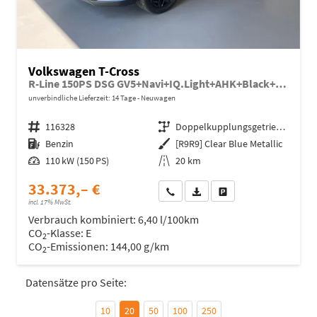
Volkswagen T-Cross
R-Line 150PS DSG GV5+Navi+IQ.Light+AHK+Black+Cam+Keyless+Side+Climatronic
unverbindliche Lieferzeit:
14 Tage
Neuwagen
Fahrzeugnr.
116328
Getriebe
Doppelkupplungsgetriebe (DSG)
Kraftstoff
Benzin
Außenfarbe
[R9R9] Clear Blue Metallic
Leistung
110 kW (150 PS)
Kilometerstand
20 km
33.373,– €
Wir rufen Sie an
Fahrzeugexposé (PDF)
Fahrzeug parken
incl. 17% MwSt.
Verbrauch kombiniert:
6,40 l/100km
CO
-Klasse:
E
2
CO
-Emissionen:
144,00 g/km
2
Datensätze pro Seite:
10
20
50
100
250