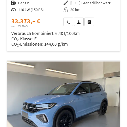
Kraftstoff
Benzin
Außenfarbe
[0E0E] Grenadillschwarz Metallic
Leistung
110 kW (150 PS)
Kilometerstand
20 km
33.373,– €
Wir rufen Sie an
Fahrzeugexposé (PDF)
Fahrzeug parken
incl. 17% MwSt.
Verbrauch kombiniert:
6,40 l/100km
CO
-Klasse:
E
2
CO
-Emissionen:
144,00 g/km
2