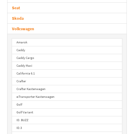
Seat
Skoda
Volkswagen
Amarok
Caddy
Caddy Cargo
Caddy Maxi
California 6.1
Crafter
Crafter Kastenwagen
e-Transporter Kastenwagen
Golf
Golf Variant
ID. BUZZ
ID.3