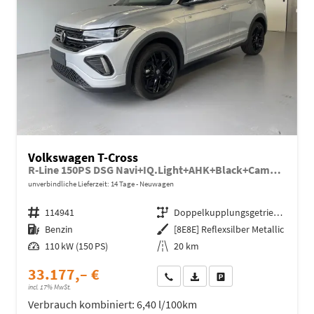
Volkswagen T-Cross
R-Line 150PS DSG Navi+IQ.Light+AHK+Black+Cam+Keyless+Side+Climatronic
unverbindliche Lieferzeit:
14 Tage
Neuwagen
Fahrzeugnr.
114941
Getriebe
Doppelkupplungsgetriebe (DSG)
Kraftstoff
Benzin
Außenfarbe
[8E8E] Reflexsilber Metallic
Leistung
110 kW (150 PS)
Kilometerstand
20 km
33.177,– €
Wir rufen Sie an
Fahrzeugexposé (PDF)
Fahrzeug parken
incl. 17% MwSt.
Verbrauch kombiniert:
6,40 l/100km