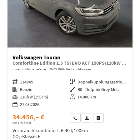
Volkswagen Touran
Comfortline Edition 1.5 TSI EVO ACT 150PS/110kW DSG7 2026 +APP-Connect+RFK+17"ALU+SHZ
unverbindliche Lieferzeit:
26.09.2026
Gebrauchtwagen
Fahrzeugnr.
114945
Getriebe
Doppelkupplungsgetriebe (DSG)
Kraftstoff
Benzin
Außenfarbe
B0 - Dolphin Grey Met.
Leistung
110 kW (150 PS)
Kilometerstand
14.000 km
27.03.2026
34.456,– €
Wir rufen Sie an
Fahrzeugexposé (PDF)
Fahrzeug parken
incl. 17% MwSt.
Verbrauch kombiniert:
6,40 l/100km
CO
-Klasse:
E
2