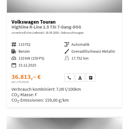
Volkswagen Touran
Highline R-Line 1.5 TSI 7-Gang-DSG
unverbindliche Lieferzeit:
26.09.2026
Gebrauchtwagen
Fahrzeugnr.
115752
Getriebe
Automatik
Kraftstoff
Benzin
Außenfarbe
Grenadillschwarz Metallic
Leistung
110 kW (150 PS)
Kilometerstand
17.752 km
15.12.2025
36.813,– €
Wir rufen Sie an
Fahrzeugexposé (PDF)
Fahrzeug parken
incl. 17% MwSt.
Verbrauch kombiniert:
7,00 l/100km
CO
-Klasse:
F
2
CO
-Emissionen:
159,00 g/km
2