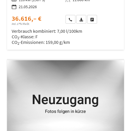
21.05.2026
36.616,– €
Wir rufen Sie an
Fahrzeugexposé (PDF)
Fahrzeug parken
incl. 17% MwSt.
Verbrauch kombiniert:
7,00 l/100km
CO
-Klasse:
F
2
CO
-Emissionen:
159,00 g/km
2