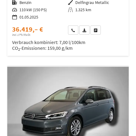
Kraftstoff
Benzin
Außenfarbe
Delfingrau Metallic
Leistung
110 kW (150 PS)
Kilometerstand
1.325 km
01.05.2025
36.419,– €
Wir rufen Sie an
Fahrzeugexposé (PDF)
Fahrzeug parken
incl. 17% MwSt.
Verbrauch kombiniert:
7,00 l/100km
CO
-Emissionen:
159,00 g/km
2