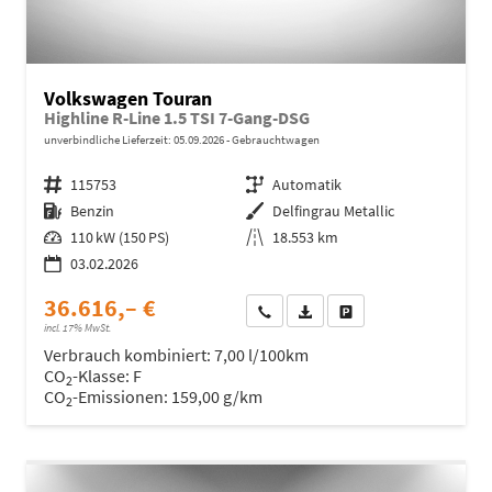
Volkswagen Touran
Highline R-Line 1.5 TSI 7-Gang-DSG
unverbindliche Lieferzeit:
05.09.2026
Gebrauchtwagen
Fahrzeugnr.
115753
Getriebe
Automatik
Kraftstoff
Benzin
Außenfarbe
Delfingrau Metallic
Leistung
110 kW (150 PS)
Kilometerstand
18.553 km
03.02.2026
36.616,– €
Wir rufen Sie an
Fahrzeugexposé (PDF)
Fahrzeug parken
incl. 17% MwSt.
Verbrauch kombiniert:
7,00 l/100km
CO
-Klasse:
F
2
CO
-Emissionen:
159,00 g/km
2