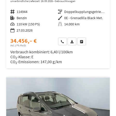
unverbindliche Lieferzeit:
26.09.2026
Gebrauchtwagen
Fahrzeugnr.
114944
Getriebe
Doppelkupplungsgetriebe (DSG)
Kraftstoff
Benzin
Außenfarbe
0E - Grenadilla Black Met.
Leistung
110 kW (150 PS)
Kilometerstand
14.000 km
27.03.2026
34.456,– €
Wir rufen Sie an
Fahrzeugexposé (PDF)
Fahrzeug parken
incl. 17% MwSt.
Verbrauch kombiniert:
6,40 l/100km
CO
-Klasse:
E
2
CO
-Emissionen:
147,00 g/km
2