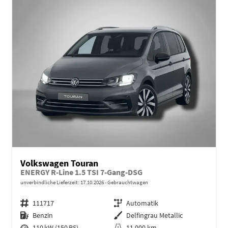
Volkswagen Touran
ENERGY R-Line 1.5 TSI 7-Gang-DSG
unverbindliche Lieferzeit:
17.10.2026
Gebrauchtwagen
Fahrzeugnr.
111717
Getriebe
Automatik
Kraftstoff
Benzin
Außenfarbe
Delfingrau Metallic
Leistung
110 kW (150 PS)
Kilometerstand
11.000 km