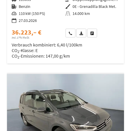
Kraftstoff
Benzin
Außenfarbe
0E - Grenadilla Black Met.
Leistung
110 kW (150 PS)
Kilometerstand
14.000 km
27.03.2026
36.223,– €
Wir rufen Sie an
Fahrzeugexposé (PDF)
Fahrzeug parken
incl. 17% MwSt.
Verbrauch kombiniert:
6,40 l/100km
CO
-Klasse:
E
2
CO
-Emissionen:
147,00 g/km
2