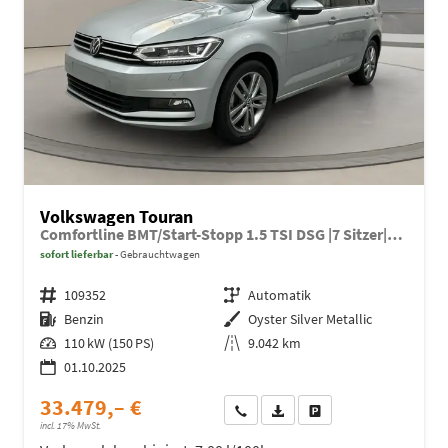
Volkswagen Touran
Comfortline BMT/Start-Stopp 1.5 TSI DSG |7 Sitzer|LED|Sitzheizung
sofort lieferbar
Gebrauchtwagen
Fahrzeugnr.
109352
Getriebe
Automatik
Kraftstoff
Benzin
Außenfarbe
Oyster Silver Metallic
Leistung
110 kW (150 PS)
Kilometerstand
9.042 km
01.10.2025
33.479,– €
Wir rufen Sie an
Fahrzeugexposé (PDF)
Fahrzeug parken
incl. 17% MwSt.