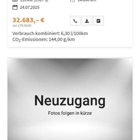
24.07.2025
32.683,– €
Wir rufen Sie an
Fahrzeugexposé (PDF)
Fahrzeug parken
incl. 17% MwSt.
Verbrauch kombiniert:
6,30 l/100km
CO
-Emissionen:
144,00 g/km
2