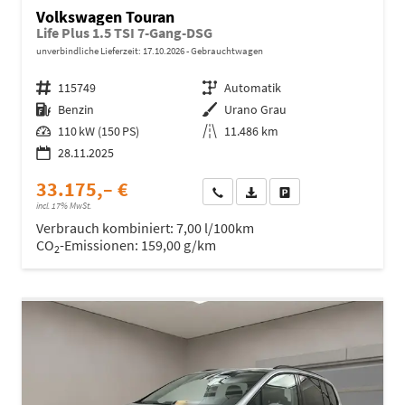
Volkswagen Touran
Life Plus 1.5 TSI 7-Gang-DSG
unverbindliche Lieferzeit:
17.10.2026
Gebrauchtwagen
Fahrzeugnr.
115749
Getriebe
Automatik
Kraftstoff
Benzin
Außenfarbe
Urano Grau
Leistung
110 kW (150 PS)
Kilometerstand
11.486 km
28.11.2025
33.175,– €
Wir rufen Sie an
Fahrzeugexposé (PDF)
Fahrzeug parken
incl. 17% MwSt.
Verbrauch kombiniert:
7,00 l/100km
CO
-Emissionen:
159,00 g/km
2