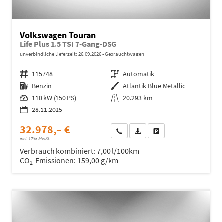
Volkswagen Touran
Life Plus 1.5 TSI 7-Gang-DSG
unverbindliche Lieferzeit:
26.09.2026
Gebrauchtwagen
Fahrzeugnr.
115748
Getriebe
Automatik
Kraftstoff
Benzin
Außenfarbe
Atlantik Blue Metallic
Leistung
110 kW (150 PS)
Kilometerstand
20.293 km
28.11.2025
32.978,– €
Wir rufen Sie an
Fahrzeugexposé (PDF)
Fahrzeug parken
incl. 17% MwSt.
Verbrauch kombiniert:
7,00 l/100km
CO
-Emissionen:
159,00 g/km
2