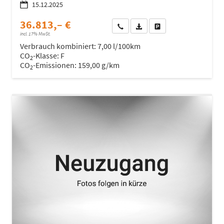
15.12.2025
36.813,– €
Wir rufen Sie an
Fahrzeugexposé (PDF)
Fahrzeug parken
incl. 17% MwSt.
Verbrauch kombiniert:
7,00 l/100km
CO
-Klasse:
F
2
CO
-Emissionen:
159,00 g/km
2