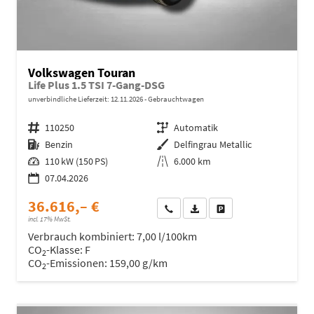
Volkswagen Touran
Life Plus 1.5 TSI 7-Gang-DSG
unverbindliche Lieferzeit:
12.11.2026
Gebrauchtwagen
Fahrzeugnr.
110250
Getriebe
Automatik
Kraftstoff
Benzin
Außenfarbe
Delfingrau Metallic
Leistung
110 kW (150 PS)
Kilometerstand
6.000 km
07.04.2026
36.616,– €
Wir rufen Sie an
Fahrzeugexposé (PDF)
Fahrzeug parken
incl. 17% MwSt.
Verbrauch kombiniert:
7,00 l/100km
CO
-Klasse:
F
2
CO
-Emissionen:
159,00 g/km
2