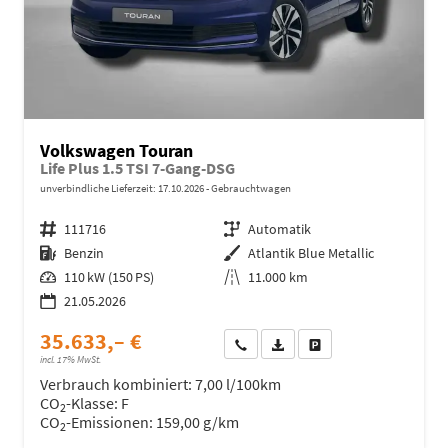
Volkswagen Touran
Life Plus 1.5 TSI 7-Gang-DSG
unverbindliche Lieferzeit:
17.10.2026
Gebrauchtwagen
Fahrzeugnr.
111716
Getriebe
Automatik
Kraftstoff
Benzin
Außenfarbe
Atlantik Blue Metallic
Leistung
110 kW (150 PS)
Kilometerstand
11.000 km
21.05.2026
35.633,– €
Wir rufen Sie an
Fahrzeugexposé (PDF)
Fahrzeug parken
incl. 17% MwSt.
Verbrauch kombiniert:
7,00 l/100km
CO
-Klasse:
F
2
CO
-Emissionen:
159,00 g/km
2