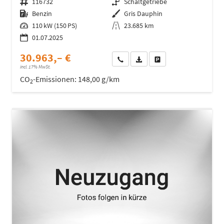
Fahrzeugnr.
116732
Getriebe
Schaltgetriebe
Kraftstoff
Benzin
Außenfarbe
Gris Dauphin
Leistung
110 kW (150 PS)
Kilometerstand
23.685 km
01.07.2025
30.963,– €
Wir rufen Sie an
Fahrzeugexposé (PDF)
Fahrzeug parken
incl. 17% MwSt.
CO
-Emissionen:
148,00 g/km
2