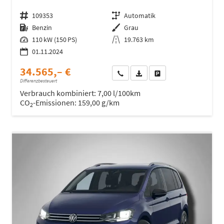
Fahrzeugnr.
109353
Getriebe
Automatik
Kraftstoff
Benzin
Außenfarbe
Grau
Leistung
110 kW (150 PS)
Kilometerstand
19.763 km
01.11.2024
34.565,– €
Wir rufen Sie an
Fahrzeugexposé (PDF)
Fahrzeug parken
Differenzbesteuert
Verbrauch kombiniert:
7,00 l/100km
CO
-Emissionen:
159,00 g/km
2