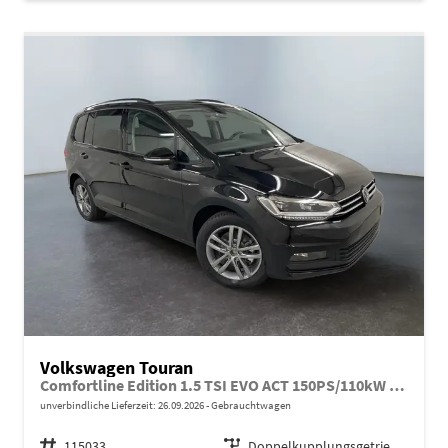
Volkswagen Touran
Comfortline Edition 1.5 TSI EVO ACT 150PS/110kW DSG7 2026 +AHK+TRAILER ASSIST+APP-Connect+RFK+17"ALU+SHZ
unverbindliche Lieferzeit:
26.09.2026
Gebrauchtwagen
Fahrzeugnr.
115033
Getriebe
Doppelkupplungsgetriebe (DSG)