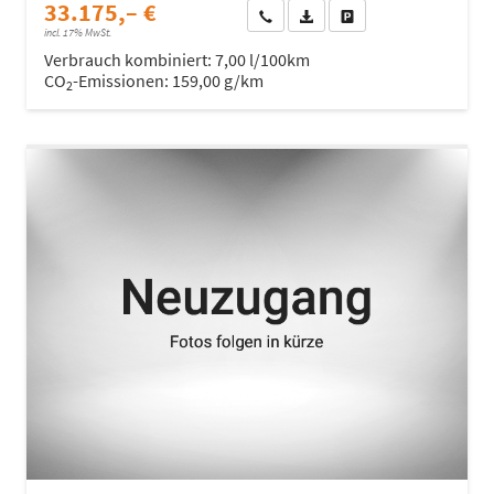
33.175,– €
Wir rufen Sie an
Fahrzeugexposé (PDF)
Fahrzeug parken
incl. 17% MwSt.
Verbrauch kombiniert:
7,00 l/100km
CO
-Emissionen:
159,00 g/km
2