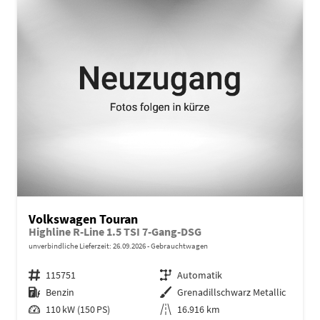
Volkswagen Touran
Highline R-Line 1.5 TSI 7-Gang-DSG
unverbindliche Lieferzeit:
26.09.2026
Gebrauchtwagen
Fahrzeugnr.
115751
Getriebe
Automatik
Kraftstoff
Benzin
Außenfarbe
Grenadillschwarz Metallic
Leistung
110 kW (150 PS)
Kilometerstand
16.916 km