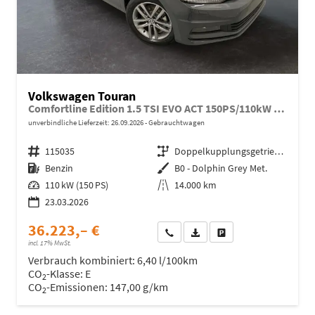
Volkswagen Touran
Comfortline Edition 1.5 TSI EVO ACT 150PS/110kW DSG7 2026 +AHK+TRAILER ASSIST+APP-Connect+RFK+17"ALU+SHZ
unverbindliche Lieferzeit:
26.09.2026
Gebrauchtwagen
Fahrzeugnr.
115035
Getriebe
Doppelkupplungsgetriebe (DSG)
Kraftstoff
Benzin
Außenfarbe
B0 - Dolphin Grey Met.
Leistung
110 kW (150 PS)
Kilometerstand
14.000 km
23.03.2026
36.223,– €
Wir rufen Sie an
Fahrzeugexposé (PDF)
Fahrzeug parken
incl. 17% MwSt.
Verbrauch kombiniert:
6,40 l/100km
CO
-Klasse:
E
2
CO
-Emissionen:
147,00 g/km
2