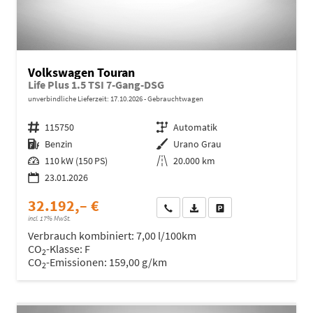
Volkswagen Touran
Life Plus 1.5 TSI 7-Gang-DSG
unverbindliche Lieferzeit:
17.10.2026
Gebrauchtwagen
Fahrzeugnr.
115750
Getriebe
Automatik
Kraftstoff
Benzin
Außenfarbe
Urano Grau
Leistung
110 kW (150 PS)
Kilometerstand
20.000 km
23.01.2026
32.192,– €
Wir rufen Sie an
Fahrzeugexposé (PDF)
Fahrzeug parken
incl. 17% MwSt.
Verbrauch kombiniert:
7,00 l/100km
CO
-Klasse:
F
2
CO
-Emissionen:
159,00 g/km
2