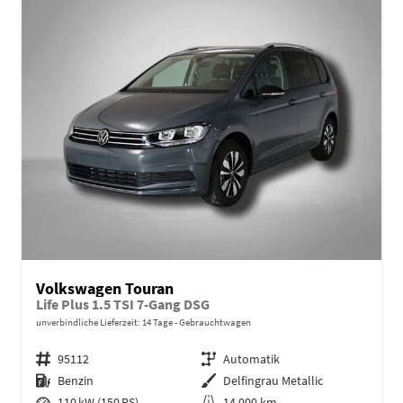
Volkswagen Touran
Life Plus 1.5 TSI 7-Gang DSG
unverbindliche Lieferzeit:
14 Tage
Gebrauchtwagen
Fahrzeugnr.
95112
Getriebe
Automatik
Kraftstoff
Benzin
Außenfarbe
Delfingrau Metallic
Leistung
110 kW (150 PS)
Kilometerstand
14.000 km