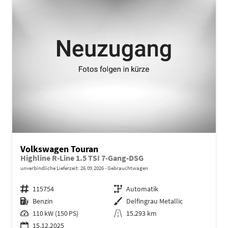
Volkswagen Touran
Highline R-Line 1.5 TSI 7-Gang-DSG
unverbindliche Lieferzeit:
26.09.2026
Gebrauchtwagen
Fahrzeugnr.
115754
Getriebe
Automatik
Kraftstoff
Benzin
Außenfarbe
Delfingrau Metallic
Leistung
110 kW (150 PS)
Kilometerstand
15.293 km
15.12.2025