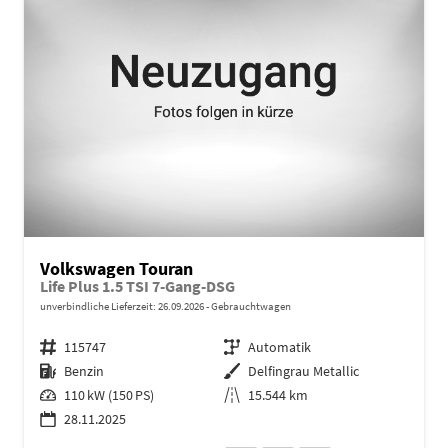
Volkswagen Touran
Life Plus 1.5 TSI 7-Gang-DSG
unverbindliche Lieferzeit:
26.09.2026
Gebrauchtwagen
Fahrzeugnr.
115747
Getriebe
Automatik
Kraftstoff
Benzin
Außenfarbe
Delfingrau Metallic
Leistung
110 kW (150 PS)
Kilometerstand
15.544 km
28.11.2025