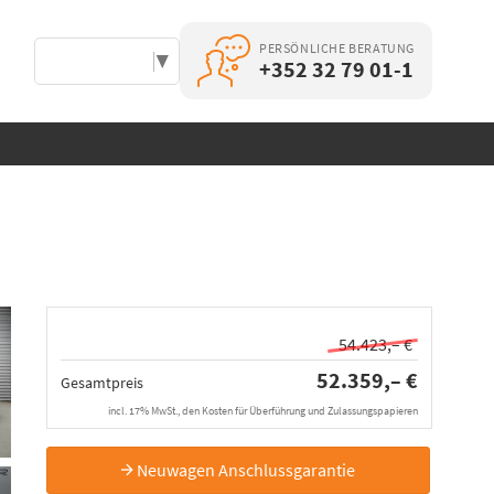
PERSÖNLICHE BERATUNG
Select Language
▼
+352 32 79 01-1
54.423,– €
52.359,– €
Gesamtpreis
incl. 17% MwSt., den Kosten für Überführung und Zulassungspapieren
Neuwagen Anschlussgarantie