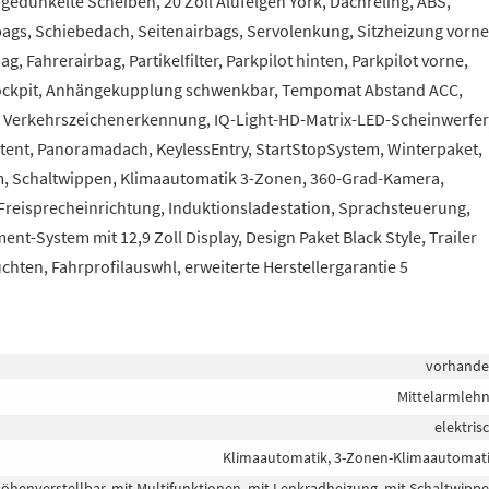
abgedunkelte Scheiben, 20 Zoll Alufelgen York, Dachreling, ABS,
bags, Schiebedach, Seitenairbags, Servolenkung, Sitzheizung vorne
 Fahrerairbag, Partikelfilter, Parkpilot hinten, Parkpilot vorne,
l Cockpit, Anhängekupplung schwenkbar, Tempomat Abstand ACC,
t, Verkehrszeichenerkennung, IQ-Light-HD-Matrix-LED-Scheinwerfer
istent, Panoramadach, KeylessEntry, StartStopSystem, Winterpaket,
m, Schaltwippen, Klimaautomatik 3-Zonen, 360-Grad-Kamera,
Freisprecheinrichtung, Induktionsladestation, Sprachsteuerung,
t-System mit 12,9 Zoll Display, Design Paket Black Style, Trailer
chten, Fahrprofilauswhl, erweiterte Herstellergarantie 5
vorhand
Mittelarmleh
elektris
Klimaautomatik, 3-Zonen-Klimaautomat
 höhenverstellbar, mit Multifunktionen, mit Lenkradheizung, mit Schaltwipp