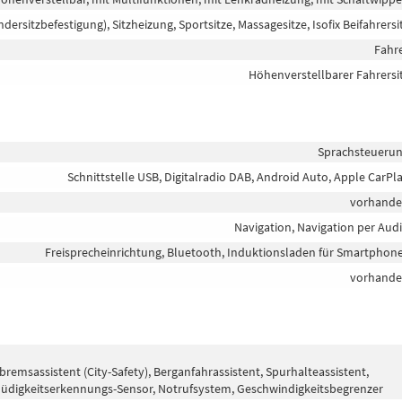
indersitzbefestigung), Sitzheizung, Sportsitze, Massagesitze, Isofix Beifahrersi
Fahr
Höhenverstellbarer Fahrersi
Sprachsteueru
Schnittstelle USB, Digitalradio DAB, Android Auto, Apple CarPl
vorhand
Navigation, Navigation per Aud
Freisprecheinrichtung, Bluetooth, Induktionsladen für Smartphon
vorhand
sassistent (City-Safety), Berganfahrassistent, Spurhalteassistent,
üdigkeitserkennungs-Sensor, Notrufsystem, Geschwindigkeitsbegrenzer