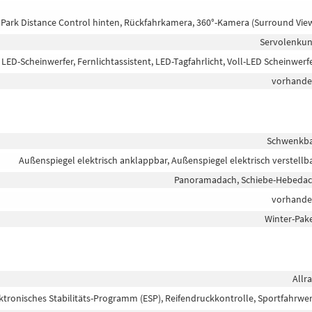
 Park Distance Control hinten, Rückfahrkamera, 360°-Kamera (Surround Vie
Servolenku
, LED-Scheinwerfer, Fernlichtassistent, LED-Tagfahrlicht, Voll-LED Scheinwerf
vorhand
Schwenkb
Außenspiegel elektrisch anklappbar, Außenspiegel elektrisch verstellb
Panoramadach, Schiebe-Hebeda
vorhand
Winter-Pak
Allr
ektronisches Stabilitäts-Programm (ESP), Reifendruckkontrolle, Sportfahrwe