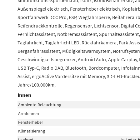
Multifunktions-Sportlenkrad, Isofix, Isofix Beifahrersitz, 
Außenspiegel elektrisch, Fensterheber elektrisch, Kopfair
Sportfahrwerk DCC Pro, ESP, Wegfahrsperre, Beifahrerairbag,
Reifendruckkontrolle, Regensensor, Lichtsensor, Digita
Fernlichtassistent, Notbremsassistent, Spurhalteassisten
Tagfahrlicht, Tagfahrlicht LED, Rückfahrkamera, Park-Ass
Berganfahrassistent, Müdigkeitswarnsystem, Notrufsyste
Geschwindigkeitsbegrenzer, Android Auto, Apple Carplay, 
USB Typ-C, Radio DAB, Bluetooth, Bordcomputer, Infotainmen
Assist, ergoActive Vordersitze mit Memory, 3D-LED-Rückleu
Jahre/100.000km,
Innen
Ambiente-Beleuchtung
Armlehnen
Fensterheber
Klimatisierung
Lenkrad
in Leder,