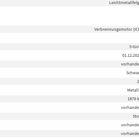
Leichtmetallfel
Verbrennungsmotor (IC
5-tür
01.12.20
vorhand
Schwa
Metall
1879 
vorhand
Sto
vorhand
vorhand