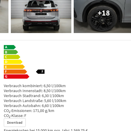
+18
Verbrauch kombiniert:
6,50 l/100km
Verbrauch Innenstadt:
8,50 l/100km
Verbrauch Stadtrand:
6,30 l/100km
Verbrauch Landstraße:
5,60 l/100km
Verbrauch Autobahn:
6,60 l/100km
CO
-Emissionen:
171,00 g/km
2
CO
-Klasse:
F
2
Download
Energiekosten bei 15.000 km pro Jahr:
1.569,75 €