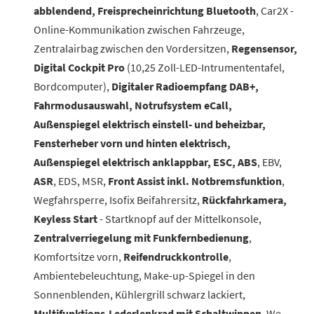
abblendend, Freisprecheinrichtung Bluetooth
, Car2X -
Online-Kommunikation zwischen Fahrzeuge,
Zentralairbag zwischen den Vordersitzen,
Regensensor,
Digital Cockpit Pro
(10,25 Zoll-LED-Intrumententafel,
Bordcomputer),
Digitaler Radioempfang DAB+,
Fahrmodusauswahl, Notrufsystem eCall,
Außenspiegel elektrisch einstell- und beheizbar,
Fensterheber vorn und hinten elektrisch,
Außenspiegel elektrisch anklappbar, ESC, ABS
, EBV,
ASR
, EDS, MSR,
Front Assist inkl. Notbremsfunktion
,
Wegfahrsperre, Isofix Beifahrersitz,
Rückfahrkamera,
Keyless Start
- Startknopf auf der Mittelkonsole,
Zentralverriegelung mit Funkfernbedienung
,
Komfortsitze vorn,
Reifendruckkontrolle
,
Ambientebeleuchtung, Make-up-Spiegel in den
Sonnenblenden, Kühlergrill schwarz lackiert,
Multifunktions-Lederlenkrad mit Schaltwippen
, We