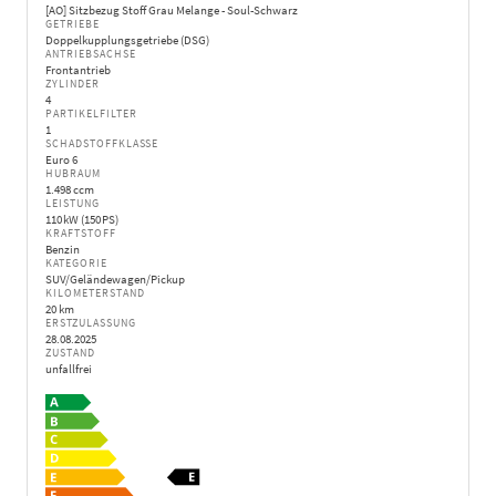
[AO] Sitzbezug Stoff Grau Melange - Soul-Schwarz
GETRIEBE
Doppelkupplungsgetriebe (DSG)
ANTRIEBSACHSE
Frontantrieb
ZYLINDER
4
PARTIKELFILTER
1
SCHADSTOFFKLASSE
Euro 6
HUBRAUM
1.498 ccm
LEISTUNG
110 kW (150 PS)
KRAFTSTOFF
Benzin
KATEGORIE
SUV/Geländewagen/Pickup
KILOMETERSTAND
20 km
ERSTZULASSUNG
28.08.2025
ZUSTAND
unfallfrei