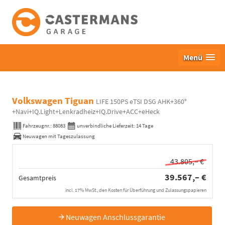
Menü
Volkswagen Tiguan
LIFE 150PS eTSI DSG AHK+360°
+Navi+IQ.Light+Lenkradheiz+IQ.Drive+ACC+eHeck
Fahrzeugnr.:
88083
unverbindliche Lieferzeit:
14 Tage
Neuwagen mit Tageszulassung
43.805,– €
39.567,– €
Gesamtpreis
incl. 17% MwSt., den Kosten für Überführung und Zulassungspapieren
Neuwagen Anschlussgarantie