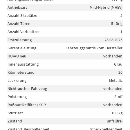
Antriebsart
Mild-Hybrid (MHEV)
Anzahl Sitzplätze
5
Anzahl Türen
5-türig
Anzahl Vorbesitzer
1
Erstzulassung
28.08.2025
Garantieleistung
Fahrzeuggarantie vom Hersteller
HU/AU neu
vorhanden
Innenausstattung
Grau
Kilometerstand
20
Lackierung
Metallic
Nichtraucher-Fahrzeug
vorhanden
Polsterung
Stoff
Rußpartikelfilter / SCR
vorhanden
Stützlast
100 kg
Zustand
unfallfrei
Zustand, Beschaffenheit
Scheckheftgepflegt