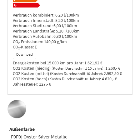
Verbrauch kombiniert:
6,20 l/100km
Verbrauch Innenstadt:
8,20 l/100km
Verbrauch Stadtrand:
6,00 l/100km
Verbrauch Landstraße:
5,20 l/100km
Verbrauch Autobahn:
6,30 l/100km
CO
-Emissionen:
140,00 g/km
2
CO
-Klasse:
E
2
Download
Energiekosten bei 15.000 km pro Jahr:
1.621,92 €
CO2 Kosten (niedrig)
:
1.260,- €
(Kosten Durchschnitt 10 Jahre)
CO2 Kosten (mittel)
:
2.992,50 €
(Kosten Durchschnitt 10 Jahre)
CO2 Kosten (hoch)
:
4.620,- €
(Kosten Durchschnitt 10 Jahre)
Jahressteuer:
127,- €
Außenfarbe
[F0F0] Oyster Silver Metallic