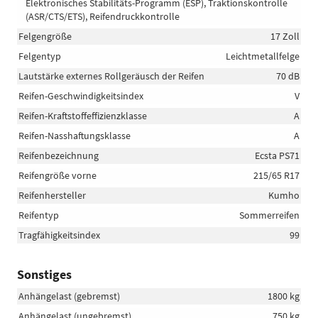
Elektronisches Stabilitäts-Programm (ESP), Traktionskontrolle
(ASR/CTS/ETS), Reifendruckkontrolle
Felgengröße
17 Zoll
Felgentyp
Leichtmetallfelge
Lautstärke externes Rollgeräusch der Reifen
70 dB
Reifen-Geschwindigkeitsindex
V
Reifen-Kraftstoffeffizienzklasse
A
Reifen-Nasshaftungsklasse
A
Reifenbezeichnung
Ecsta PS71
Reifengröße vorne
215/65 R17
Reifenhersteller
Kumho
Reifentyp
Sommerreifen
Tragfähigkeitsindex
99
Sonstiges
Anhängelast (gebremst)
1800 kg
Anhängelast (ungebremst)
750 kg