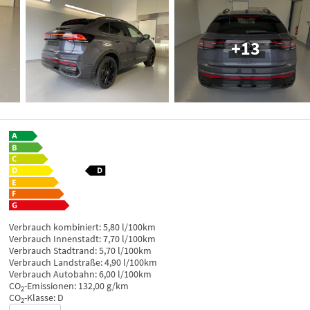
+13
Verbrauch kombiniert:
5,80 l/100km
Verbrauch Innenstadt:
7,70 l/100km
Verbrauch Stadtrand:
5,70 l/100km
Verbrauch Landstraße:
4,90 l/100km
Verbrauch Autobahn:
6,00 l/100km
CO
-Emissionen:
132,00 g/km
2
CO
-Klasse:
D
2