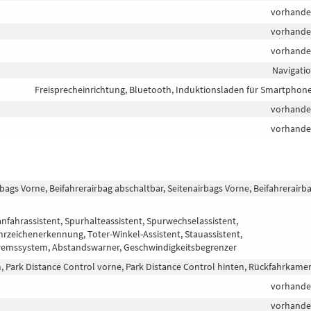
vorhand
vorhand
vorhand
Navigati
Freisprecheinrichtung, Bluetooth, Induktionsladen für Smartphon
vorhand
vorhand
rbags Vorne, Beifahrerairbag abschaltbar, Seitenairbags Vorne, Beifahrerairb
fahrassistent, Spurhalteassistent, Spurwechselassistent,
zeichenerkennung, Toter-Winkel-Assistent, Stauassistent,
remssystem, Abstandswarner, Geschwindigkeitsbegrenzer
 Park Distance Control vorne, Park Distance Control hinten, Rückfahrkame
vorhand
vorhand