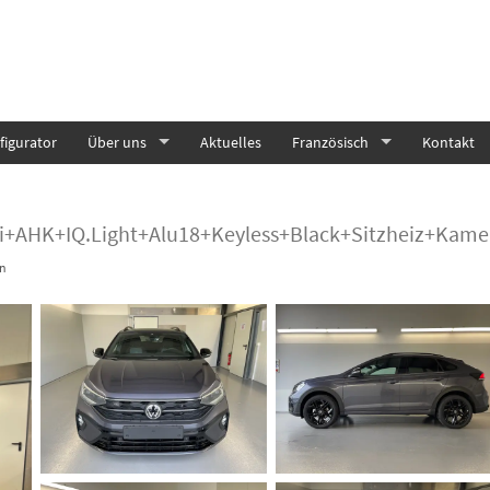
igurator
Über uns
Aktuelles
Französisch
Kontakt
vi+AHK+IQ.Light+Alu18+Keyless+Black+Sitzheiz+Kam
n