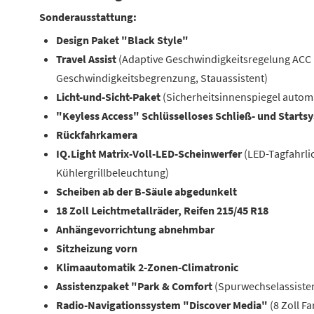
Sonderausstattung:
Design Paket "Black Style"
Travel Assist
(Adaptive Geschwindigkeitsregelung ACC 
Geschwindigkeitsbegrenzung, Stauassistent)
Licht-und-Sicht-Paket
(Sicherheitsinnenspiegel auto
"Keyless Access" Schlüsselloses Schließ- und Starts
Rückfahrkamera
IQ.Light Matrix-Voll-LED-Scheinwerfer
(LED-Tagfahrlic
Kühlergrillbeleuchtung)
Scheiben ab der B-Säule abgedunkelt
18 Zoll Leichtmetallräder, Reifen 215/45 R18
Anhängevorrichtung abnehmbar
Sitzheizung vorn
Klimaautomatik 2-Zonen-Climatronic
Assistenzpaket "Park & Comfort
(Spurwechselassistent
Radio-Navigationssystem "Discover Media"
(8 Zoll F