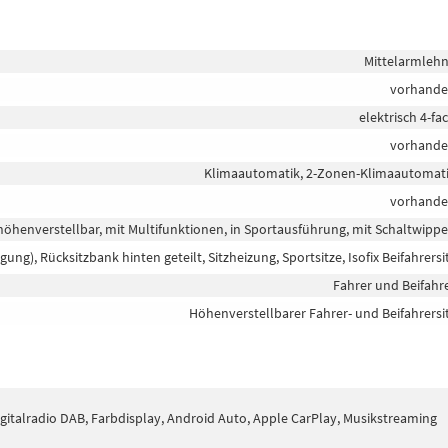
Mittelarmleh
vorhand
elektrisch 4-fa
vorhand
Klimaautomatik, 2-Zonen-Klimaautomat
vorhand
 höhenverstellbar, mit Multifunktionen, in Sportausführung, mit Schaltwipp
igung), Rücksitzbank hinten geteilt, Sitzheizung, Sportsitze, Isofix Beifahrersi
Fahrer und Beifahr
Höhenverstellbarer Fahrer- und Beifahrersi
Digitalradio DAB, Farbdisplay, Android Auto, Apple CarPlay, Musikstreaming