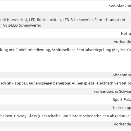
Servolenku
 mit Kurvenlicht, LED-Rückleuchten, LED-Scheinwerfer, Fernlichtassistent,
S), Voll-LED Scheinwerfer
Notr
vorhand
elung mit Funkfernbedienung, Schlüssellose Zentralverriegelung (Keyless G
Abnehmb
isch anklappbar, Außenspiegel beheizbar, Außenspiegel elektrisch verstellb
vorhanden, in Schwa
Sport-Pak
Heckklap
heiben, Privacy Glass (Heckscheibe und hintere Seitenscheiben abgedunkel
vorhand