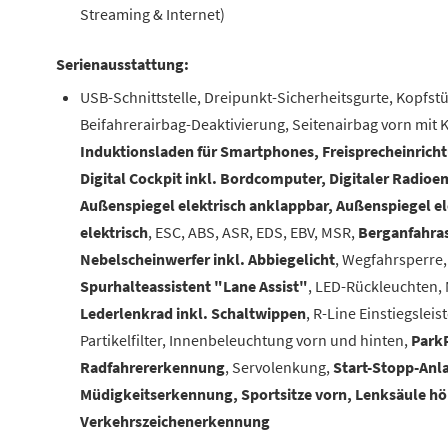
Streaming & Internet)
Serienausstattung:
USB-Schnittstelle, Dreipunkt-Sicherheitsgurte, Kopfstü
Beifahrerairbag-Deaktivierung, Seitenairbag vorn mit 
Induktionsladen für Smartphones, Freisprecheinrich
Digital Cockpit inkl. Bordcomputer, Digitaler Radio
Außenspiegel elektrisch anklappbar, Außenspiegel ele
elektrisch
, ESC, ABS, ASR, EDS, EBV, MSR,
Berganfahras
Nebelscheinwerfer inkl. Abbiegelicht
, Wegfahrsperre, 
Spurhalteassistent "Lane Assist"
, LED-Rückleuchten,
Lederlenkrad inkl. Schaltwippen
, R-Line Einstiegslei
Partikelfilter, Innenbeleuchtung vorn und hinten,
ParkP
Radfahrererkennung
, Servolenkung,
Start-Stopp-Anl
Müdigkeitserkennung, Sportsitze vorn, Lenksäule höh
Verkehrszeichenerkennung