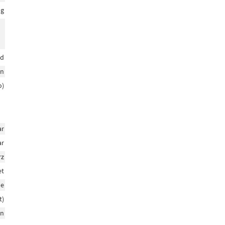
ng
ad
en
o)
ar
ar
rz
et
pe
t)
en