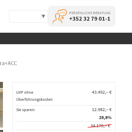
PERSÖNLICHE BERATUNG
Select Language
▼
+352 32 79 01-1
era+ACC
43.492,– €
UVP ohne
Überführungskosten
12.982,– €
Sie sparen:
29,8%
34.170,– €