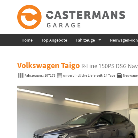
Home
Top Angebote
Fahrzeuge
Neuwagen-Konf
Volkswagen Taigo
R-Line 150PS DSG Na
Fahrzeugnr.:
107173
unverbindliche Lieferzeit:
14 Tage
Neuwage