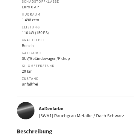
SCHADSTOFFKLASSE
Euro 6 AP
HUBRAUM
1.498 ccm
LEISTUNG
110 kW (150 PS)
KRAFTSTOFF
Benzin
KATEGORIE
SUV/Geländewagen/Pickup
KILOMETERSTAND
20 km
ZUSTAND
unfallfrei
Außenfarbe
[5WA1] Rauchgrau Metallic / Dach Schwarz
Beschreibung