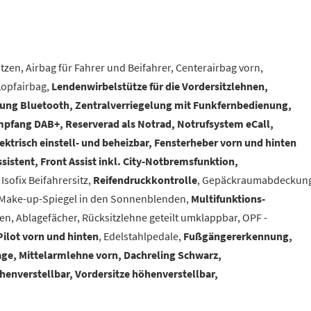
tzen, Airbag für Fahrer und Beifahrer, Centerairbag vorn,
Kopfairbag,
Lendenwirbelstütze für die Vordersitzlehnen,
tung Bluetooth, Zentralverriegelung mit Funkfernbedienung,
empfang DAB+, Reserverad als Notrad, Notrufsystem eCall,
ktrisch einstell- und beheizbar, Fensterheber vorn und hinten
sistent, Front Assist inkl. City-Notbremsfunktion,
Isofix Beifahrersitz,
Reifendruckkontrolle
, Gepäckraumabdeckun
 Make-up-Spiegel in den Sonnenblenden,
Multifunktions-
sten, Ablagefächer, Rücksitzlehne geteilt umklappbar, OPF -
ilot vorn und hinten
, Edelstahlpedale,
Fußgängererkennung,
age, Mittelarmlehne vorn, Dachreling Schwarz,
enverstellbar, Vordersitze höhenverstellbar,