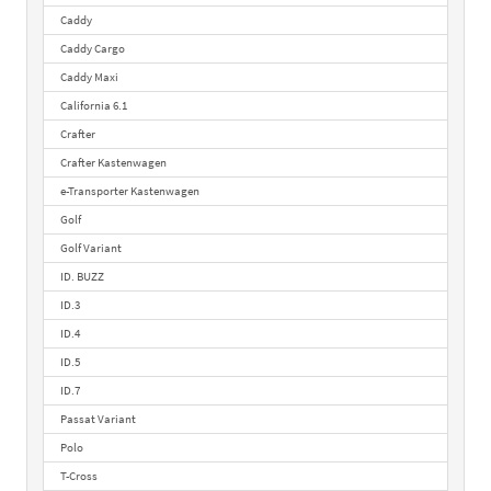
Caddy
Caddy Cargo
Caddy Maxi
California 6.1
Crafter
Crafter Kastenwagen
e-Transporter Kastenwagen
Golf
Golf Variant
ID. BUZZ
ID.3
ID.4
ID.5
ID.7
Passat Variant
Polo
T-Cross