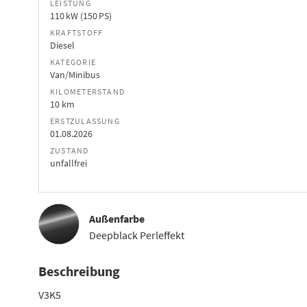
LEISTUNG
110 kW (150 PS)
KRAFTSTOFF
Diesel
KATEGORIE
Van/Minibus
KILOMETERSTAND
10 km
ERSTZULASSUNG
01.08.2026
ZUSTAND
unfallfrei
Außenfarbe
Deepblack Perleffekt
Beschreibung
V3K5