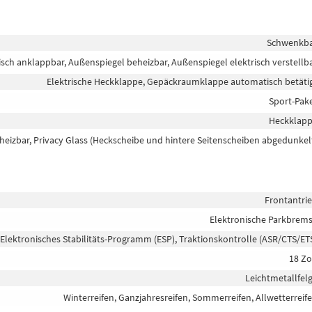
Schwenkb
isch anklappbar, Außenspiegel beheizbar, Außenspiegel elektrisch verstellb
Elektrische Heckklappe, Gepäckraumklappe automatisch betäti
Sport-Pak
Heckklap
heizbar, Privacy Glass (Heckscheibe und hintere Seitenscheiben abgedunkel
Frontantri
Elektronische Parkbrem
 Elektronisches Stabilitäts-Programm (ESP), Traktionskontrolle (ASR/CTS/ET
18 Zo
Leichtmetallfel
Winterreifen, Ganzjahresreifen, Sommerreifen, Allwetterreif