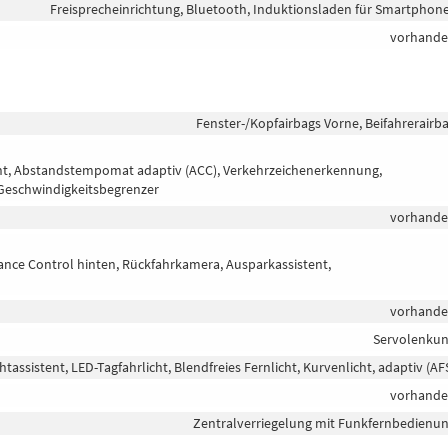
Freisprecheinrichtung, Bluetooth, Induktionsladen für Smartphon
vorhand
Fenster-/Kopfairbags Vorne, Beifahrerairb
tent, Abstandstempomat adaptiv (ACC), Verkehrzeichenerkennung,
Geschwindigkeitsbegrenzer
vorhand
tance Control hinten, Rückfahrkamera, Ausparkassistent,
vorhand
Servolenku
htassistent, LED-Tagfahrlicht, Blendfreies Fernlicht, Kurvenlicht, adaptiv (AF
vorhand
Zentralverriegelung mit Funkfernbedienu