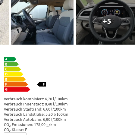
+5
Verbrauch kombiniert:
6,70 l/100km
Verbrauch Innenstadt:
8,40 l/100km
Verbrauch Stadtrand:
6,60 l/100km
Verbrauch Landstraße:
5,80 l/100km
Verbrauch Autobahn:
6,90 l/100km
CO
-Emissionen:
175,00 g/km
2
CO
-Klasse:
F
2