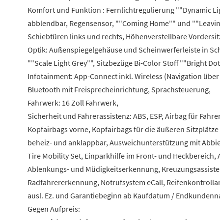
Komfort und Funktion : Fernlichtregulierung ""Dynamic Li
abblendbar, Regensensor, ""Coming Home"" und ""Leaving
Schiebtüren links und rechts, Höhenverstellbare Vordersit
Optik: Außenspiegelgehäuse und Scheinwerferleiste in S
""Scale Light Grey"", Sitzbezüge Bi-Color Stoff ""Bright D
Infotainment: App-Connect inkl. Wireless (Navigation über
Bluetooth mit Freisprecheinrichtung, Sprachsteuerung,
Fahrwerk: 16 Zoll Fahrwerk,
Sicherheit und Fahrerassistenz: ABS, ESP, Airbag für Fahre
Kopfairbags vorne, Kopfairbags für die äußeren Sitzplätze 
beheiz- und anklappbar, Ausweichunterstützung mit Abbie
Tire Mobility Set, Einparkhilfe im Front- und Heckbereic
Ablenkungs- und Müdigkeitserkennung, Kreuzungsassisten
Radfahrererkennung, Notrufsystem eCall, Reifenkontrolla
ausl. Ez. und Garantiebeginn ab Kaufdatum / Endkundenna
Gegen Aufpreis: