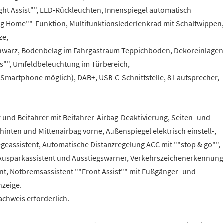
ght Assist"", LED-Rückleuchten, Innenspiegel automatisch
 Home""-Funktion, Multifunktionslederlenkrad mit Schaltwippen
ze,
chwarz, Bodenbelag im Fahrgastraum Teppichboden, Dekoreinlagen
ots"", Umfeldbeleuchtung im Türbereich,
 Smartphone möglich), DAB+, USB-C-Schnittstelle, 8 Lautsprecher,
r und Beifahrer mit Beifahrer-Airbag-Deaktivierung, Seiten- und
hinten und Mittenairbag vorne, Außenspiegel elektrisch einstell-,
geassistent, Automatische Distanzregelung ACC mit ""stop & go"",
h, Ausparkassistent und Ausstiegswarner, Verkehrszeichenerkennung
t, Notbremsassistent ""Front Assist"" mit Fußgänger- und
nzeige.
chweis erforderlich.