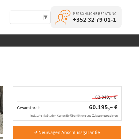
PERSÖNLICHE BERATUNG
Select Language
▼
+352 32 79 01-1
62.849,– €
60.195,– €
Gesamtpreis
incl. 17% MwSt., den Kosten für Überführung und Zulassungspapieren
Neuwagen Anschlussgarantie