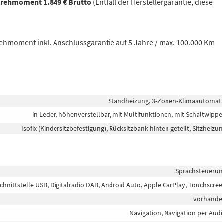
Drehmoment 1.849 € Brutto
(Entfall der Herstellergarantie, diese
hmoment inkl. Anschlussgarantie auf 5 Jahre / max. 100.000 Km
Standheizung, 3-Zonen-Klimaautomat
in Leder, höhenverstellbar, mit Multifunktionen, mit Schaltwipp
Isofix (Kindersitzbefestigung), Rücksitzbank hinten geteilt, Sitzheizu
Sprachsteueru
chnittstelle USB, Digitalradio DAB, Android Auto, Apple CarPlay, Touchscre
vorhand
Navigation, Navigation per Aud