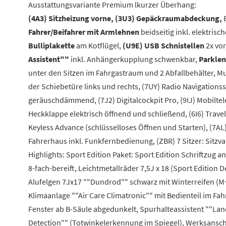
Ausstattungsvariante Premium lkurzer Überhang:
(4A3) Sitzheizung vorne, (3U3) Gepäckraumabdeckung,
B
Fahrer/Beifahrer mit Armlehnen
beidseitig inkl. elektris
Bulliplakette
am Kotflügel,
(U9E) USB Schnistellen
2x vor
Assistent""
inkl. Anhängerkupplung schwenkbar,
Parklen
unter den Sitzen im Fahrgastraum und 2 Abfallbehälter, Mu
der Schiebetüre links und rechts, (7UY) Radio Navigations
geräuschdämmend, (7J2) Digitalcockpit Pro, (9IJ) Mobiltel
Heckklappe elektrisch öffnend und schließend, (6I6) Travel
Keyless Advance (schlüsselloses Öffnen und Starten), (7
Fahrerhaus inkl. Funkfernbedienung, (ZBR) 7 Sitzer: Sitzva
Highlights: Sport Edition Paket: Sport Edition Schriftzu
8-fach-bereift, Leichtmetallräder 7,5J x 18 (Sport Editio
Alufelgen 7Jx17 ""Dundrod"" schwarz mit Winterreifen (M+
Klimaanlage ""Air Care Climatronic"" mit Bedienteil im Fah
Fenster ab B-Säule abgedunkelt, Spurhalteassistent ""Lane 
Detection"" (Totwinkelerkennung im Spiegel), Werksanschl