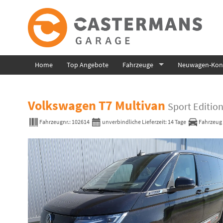
Home
Top Angebote
Fahrzeuge
Neuwagen-Konf
Volkswagen T7 Multivan
Sport Editio
Fahrzeugnr.:
102614
unverbindliche Lieferzeit:
14 Tage
Fahrzeug 