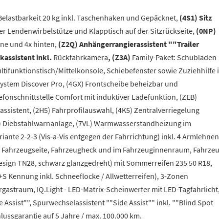
elastbarkeit 20 kg inkl. Taschenhaken und Gepäcknet,
(4S1) Sitz
cher Lendenwirbelstütze und Klapptisch auf der Sitzrückseite,
(0NP)
ne und 4x hinten,
(Z2Q) Anhängerrangierassistent ""Trailer
kassistent inkl.
Rückfahrkamera
, (Z3A)
Family-Paket: Schubladen
ltifunktionstisch/Mittelkonsole, Schiebefenster sowie Zuziehhilfe 
system Discover Pro, (4GX) Frontscheibe beheizbar und
efonschnittstelle Comfort mit induktiver Ladefunktion, (ZEB)
assistent, (2H5) Fahrprofilauswahl, (4K5) Zentralverriegelung
AL) Diebstahlwarnanlage, (7VL) Warmwasserstandheizung im
riante 2-2-3 (Vis-a-Vis entgegen der Fahrrichtung) inkl. 4 Armlehnen
g an Fahrzeugseite, Fahrzeugheck und im Fahrzeuginnenraum, Fahrze
n Design TN28, schwarz glanzgedreht) mit Sommerreifen 235 50 R18,
S Kennung inkl. Schneeflocke / Allwetterreifen), 3-Zonen
rgastraum, IQ.Light - LED-Matrix-Scheinwerfer mit LED-Tagfahrlicht
Assist"", Spurwechselassistent ""Side Assist"" inkl. ""Blind Spot
ussgarantie auf 5 Jahre / max. 100.000 km.