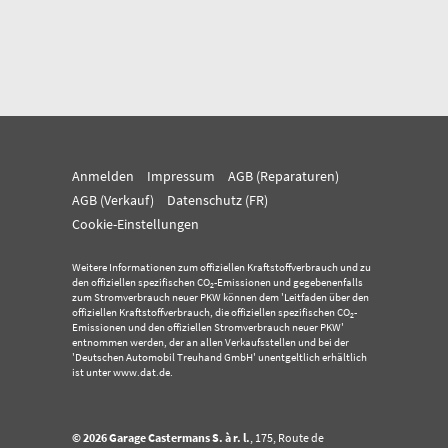
Anmelden
Impressum
AGB (Reparaturen)
AGB (Verkauf)
Datenschutz (FR)
Cookie-Einstellungen
Weitere Informationen zum offiziellen Kraftstoffverbrauch und zu
den offiziellen spezifischen CO
-Emissionen und gegebenenfalls
2
zum Stromverbrauch neuer PKW können dem 'Leitfaden über den
offiziellen Kraftstoffverbrauch, die offiziellen spezifischen CO
-
2
Emissionen und den offiziellen Stromverbrauch neuer PKW'
entnommen werden, der an allen Verkaufsstellen und bei der
'Deutschen Automobil Treuhand GmbH' unentgeltlich erhältlich
ist unter www.dat.de.
© 2026
Garage Castermans S. à r. l.
,
175, Route de