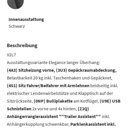
Innenausstattung
Schwarz
Beschreibung
V2L7
Ausstattungsvariante Elegance langer Überhang:
(4A3) Sitzheizung vorne, (3U3) Gepäckraumabdeckung,
Belastbarkeit 20 kg inkl. Taschenhaken und Gepäcknet,
(4S1) Sitz Fahrer/Beifahrer mit Armlehnen
beidseitig inkl.
elektrischer Lendenwirbelstütze und Klapptisch auf der
Sitzrückseite,
(0NP) Bulliplakette
am Kotflügel,
(U9E) USB
Schnistellen
2x vorne und 4x hinten,
(Z2Q)
Anhängerrangierassistent ""Trailer Assistent""
inkl.
Anhängerkupplung schwenkbar,
Parklenkassistent inkl.