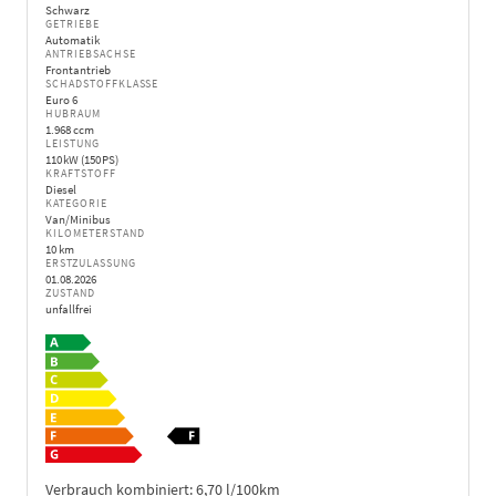
Schwarz
GETRIEBE
Automatik
ANTRIEBSACHSE
Frontantrieb
SCHADSTOFFKLASSE
Euro 6
HUBRAUM
1.968 ccm
LEISTUNG
110 kW (150 PS)
KRAFTSTOFF
Diesel
KATEGORIE
Van/Minibus
KILOMETERSTAND
10 km
ERSTZULASSUNG
01.08.2026
ZUSTAND
unfallfrei
Verbrauch kombiniert:
6,70 l/100km