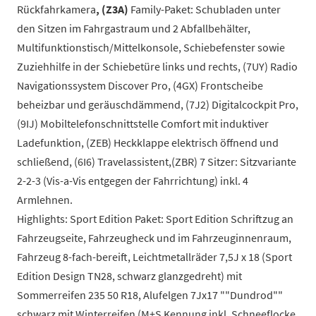
Rückfahrkamera
, (Z3A)
Family-Paket: Schubladen unter
den Sitzen im Fahrgastraum und 2 Abfallbehälter,
Multifunktionstisch/Mittelkonsole, Schiebefenster sowie
Zuziehhilfe in der Schiebetüre links und rechts, (7UY) Radio
Navigationssystem Discover Pro, (4GX) Frontscheibe
beheizbar und geräuschdämmend, (7J2) Digitalcockpit Pro,
(9IJ) Mobiltelefonschnittstelle Comfort mit induktiver
Ladefunktion, (ZEB) Heckklappe elektrisch öffnend und
schließend, (6I6) Travelassistent,(ZBR) 7 Sitzer: Sitzvariante
2-2-3 (Vis-a-Vis entgegen der Fahrrichtung) inkl. 4
Armlehnen.
Highlights: Sport Edition Paket: Sport Edition Schriftzug an
Fahrzeugseite, Fahrzeugheck und im Fahrzeuginnenraum,
Fahrzeug 8-fach-bereift, Leichtmetallräder 7,5J x 18 (Sport
Edition Design TN28, schwarz glanzgedreht) mit
Sommerreifen 235 50 R18, Alufelgen 7Jx17 ""Dundrod""
schwarz mit Winterreifen (M+S Kennung inkl. Schneeflocke