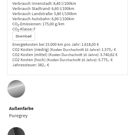
Verbrauch Innenstadt:
8,40 l/100km
Verbrauch Stadtrand:
6,60 l/100km
Verbrauch Landstraße:
5,80 l/100km
Verbrauch Autobahn:
6,90 l/100km
CO
-Emissionen:
175,00 g/km
2
CO
-Klasse:
F
2
Download
Energiekosten bei 15.000 km pro Jahr:
1.618,05 €
CO2 Kosten (niedrig)
:
1.575,- €
(Kosten Durchschnitt 10 Jahre)
CO2 Kosten (mittel)
:
3.740,62 €
(Kosten Durchschnitt 10 Jahre)
CO2 Kosten (hoch)
:
5.775,- €
(Kosten Durchschnitt 10 Jahre)
Jahressteuer:
382,- €
Außenfarbe
Puregrey
Innenausstattung