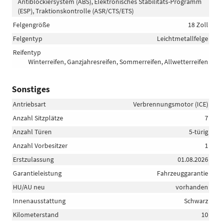
Antiblockiersystem (ABS), Elektronisches Stabilitäts-Programm
(ESP), Traktionskontrolle (ASR/CTS/ETS)
Felgengröße
18 Zoll
Felgentyp
Leichtmetallfelge
Reifentyp
Winterreifen, Ganzjahresreifen, Sommerreifen, Allwetterreifen
Sonstiges
Antriebsart
Verbrennungsmotor (ICE)
Anzahl Sitzplätze
7
Anzahl Türen
5-türig
Anzahl Vorbesitzer
1
Erstzulassung
01.08.2026
Garantieleistung
Fahrzeuggarantie
HU/AU neu
vorhanden
Innenausstattung
Schwarz
Kilometerstand
10