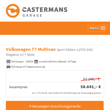
Menü
Volkswagen T7 Multivan
Sport Edition 2,0TDI DSG
Elegance LÜ 7 Sitzer
Fahrzeugnr.:
104724
unverbindliche Lieferzeit:
14 Tage
Fahrzeug mit Tageszulassung
61.296,– €
58.641,– €
Gesamtpreis
incl. 17% MwSt., den Kosten für Überführung und Zulassungspapieren
Neuwagen Anschlussgarantie