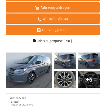
Fahrzeug anfragen
Wir rufen Sie an
Fahrzeug parken
Fahrzeugexposé (PDF)
+6
AUSSENFARBE
Puregrey
INNENAUSSTATTUNG