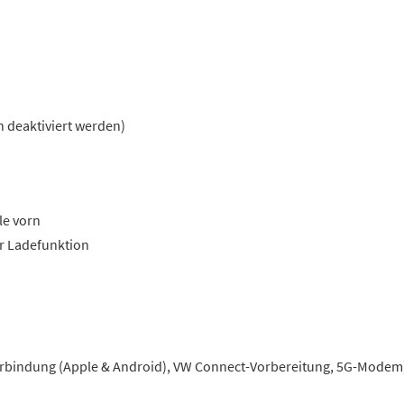
n deaktiviert werden)
le vorn
er Ladefunktion
erbindung (Apple & Android), VW Connect-Vorbereitung, 5G-Modem