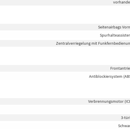
vorhand
Seitenairbags Vor
Spurhalteassiste
Zentralverriegelung mit Funkfernbedienu
Frontantri
Antiblockiersystem (AB
Verbrennungsmotor (IC
3-tür
Schwa