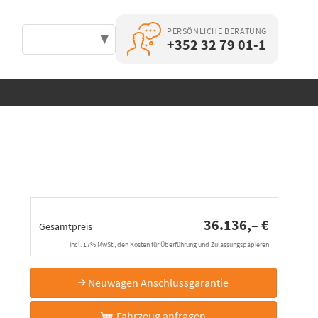
PERSÖNLICHE BERATUNG
Select Language
▼
+352 32 79 01-1
36.136,– €
Gesamtpreis
incl. 17% MwSt., den Kosten für Überführung und Zulassungspapieren
Neuwagen Anschlussgarantie
Fahrzeug anfragen