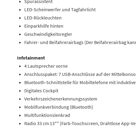
Spurassistent
LED-Scheinwerfer und Tagfahrlicht
LED-Rückleuchten
Einparkhilfe hinten
Geschwindigkeitsregler
Fahrer- und Beifahrerairbags (Der Beifahrerairbag kan
Infotainment
4 Lautsprecher vorne
Anschlusspaket: 7 USB-Anschlüsse auf der Mittelkonso
Bluetooth-Schnittstelle für Mobiltelefone mit induktiv
Digitales Cockpit
Verkehrszeichenerkennungssystem
Mobilfunkverbindung (Bluetooth)
Multifunktionslenkrad
Radio 33 cm 13"" (Farb-Touchscreen, Drahtlose App-V