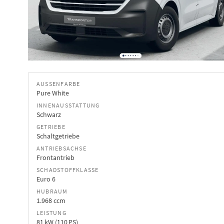
AUSSENFARBE
Pure White
INNENAUSSTATTUNG
Schwarz
GETRIEBE
Schaltgetriebe
ANTRIEBSACHSE
Frontantrieb
SCHADSTOFFKLASSE
Euro 6
HUBRAUM
1.968 ccm
LEISTUNG
81 kW (110 PS)