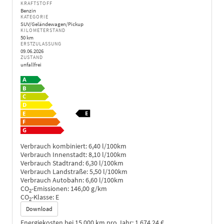
KRAFTSTOFF
Benzin
KATEGORIE
SUV/Geländewagen/Pickup
KILOMETERSTAND
50 km
ERSTZULASSUNG
09.06.2026
ZUSTAND
unfallfrei
Verbrauch kombiniert:
6,40 l/100km
Verbrauch Innenstadt:
8,10 l/100km
Verbrauch Stadtrand:
6,30 l/100km
Verbrauch Landstraße:
5,50 l/100km
Verbrauch Autobahn:
6,60 l/100km
CO
-Emissionen:
146,00 g/km
2
CO
-Klasse:
E
2
Download
Energiekosten bei 15.000 km pro Jahr:
1.674,24 €