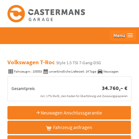
Menü
Volkswagen T-Roc
Style 1.5 TSI 7-Gang-DSG
Fahrzeugnr.:
105553
unverbindliche Lieferzeit:
14 Tage
Neuwagen
34.760,– €
Gesamtpreis
incl. 17% MwSt., den Kosten für Überführung und Zulassungspapieren
Neuwagen Anschlussgarantie
Fahrzeug anfragen