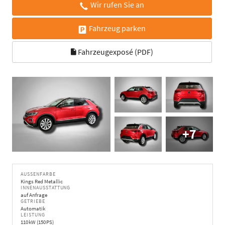
Wir rufen Sie an
Fahrzeug parken
Fahrzeugexposé (PDF)
+7
AUSSENFARBE
Kings Red Metallic
INNENAUSSTATTUNG
auf Anfrage
GETRIEBE
Automatik
LEISTUNG
110 kW (150 PS)