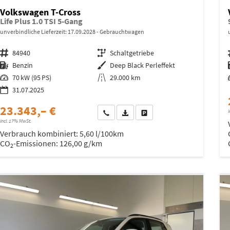
Volkswagen T-Cross
Life Plus 1.0 TSI 5-Gang
unverbindliche Lieferzeit:
17.09.2028
Gebrauchtwagen
Fahrzeugnr.
84940
Getriebe
Schaltgetriebe
Kraftstoff
Benzin
Außenfarbe
Deep Black Perleffekt
Leistung
70 kW (95 PS)
Kilometerstand
29.000 km
31.07.2025
23.343,– €
i
Wir rufen Sie an
Fahrzeugexposé (PDF)
Fahrzeug parken
incl. 17% MwSt.
Verbrauch kombiniert:
5,60 l/100km
CO
-Emissionen:
126,00 g/km
2