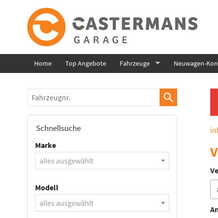
Home
Top Angebote
Fahrzeuge
Neuwagen-Konf
Fahrzeugnr.
Schnellsuche
in
Marke
V
alles ausgewählt
Ve
Modell
alles ausgewählt
An