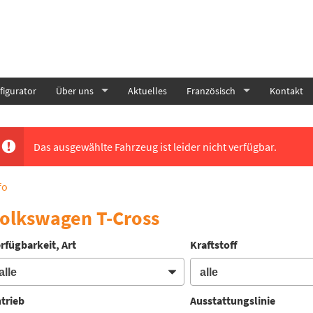
igurator
Über uns
Aktuelles
Französisch
Kontakt
Das ausgewählte Fahrzeug ist leider nicht verfügbar.
fo
olkswagen T-Cross
rfügbarkeit, Art
Kraftstoff
trieb
Ausstattungslinie