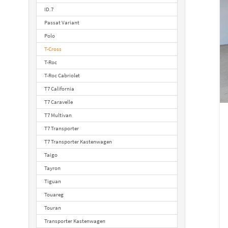
ID.7
Passat Variant
Polo
T-Cross
T-Roc
T-Roc Cabriolet
T7 California
T7 Caravelle
T7 Multivan
T7 Transporter
T7 Transporter Kastenwagen
Taigo
Tayron
Tiguan
Touareg
Touran
Transporter Kastenwagen