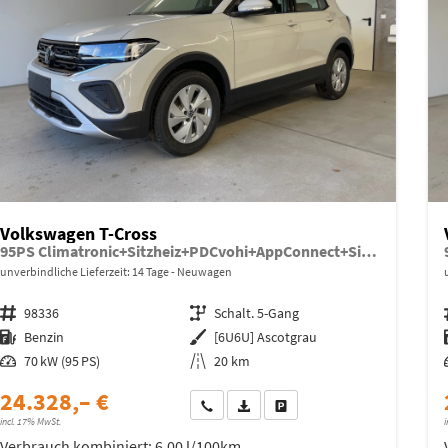
Volkswagen T-Cross
95PS Climatronic+Sitzheiz+PDCvohi+AppConnect+Side+TravelAssist+ACC
unverbindliche Lieferzeit:
14 Tage
Neuwagen
Fahrzeugnr.
98336
Getriebe
Schalt. 5-Gang
Kraftstoff
Benzin
Außenfarbe
[6U6U] Ascotgrau
Leistung
70 kW (95 PS)
Kilometerstand
20 km
24.328,– €
Wir rufen Sie an
Fahrzeugexposé (PDF)
Fahrzeug parken
incl. 17% MwSt.
i
Verbrauch kombiniert:
6,00 l/100km