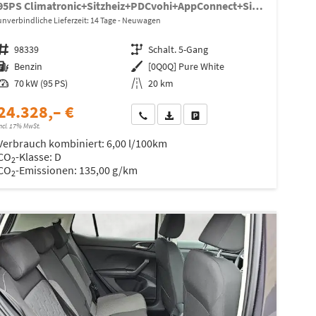
95PS Climatronic+Sitzheiz+PDCvohi+AppConnect+Side+TravelAssist+ACC
unverbindliche Lieferzeit:
14 Tage
Neuwagen
Fahrzeugnr.
98339
Getriebe
Schalt. 5-Gang
Kraftstoff
Benzin
Außenfarbe
[0Q0Q] Pure White
Leistung
70 kW (95 PS)
Kilometerstand
20 km
24.328,– €
Wir rufen Sie an
Fahrzeugexposé (PDF)
Fahrzeug parken
ncl. 17% MwSt.
Verbrauch kombiniert:
6,00 l/100km
CO
-Klasse:
D
2
CO
-Emissionen:
135,00 g/km
2