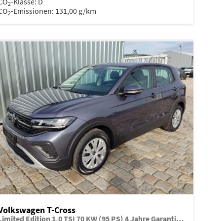
CO
-Klasse:
D
2
CO
-Emissionen:
131,00 g/km
2
Volkswagen T-Cross
Limited Edition 1,0 TSI 70 KW (95 PS) 4 Jahre Garantie-2x PDC-App Connect-Sofort