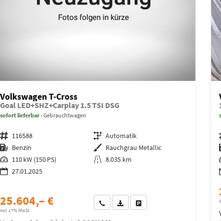
Volkswagen T-Cross
Goal LED+SHZ+Carplay 1.5 TSI DSG
sofort lieferbar
Gebrauchtwagen
Fahrzeugnr.
116588
Getriebe
Automatik
Kraftstoff
Benzin
Außenfarbe
Rauchgrau Metallic
Leistung
110 kW (150 PS)
Kilometerstand
8.035 km
27.01.2025
25.604,– €
i
Wir rufen Sie an
Fahrzeugexposé (PDF)
Fahrzeug parken
incl. 17% MwSt.