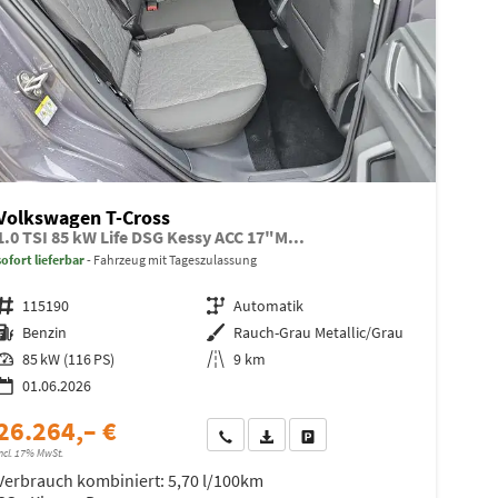
Volkswagen T-Cross
1.0 TSI 85 kW Life DSG Kessy ACC 17"M...
sofort lieferbar
Fahrzeug mit Tageszulassung
Fahrzeugnr.
115190
Getriebe
Automatik
Kraftstoff
Benzin
Außenfarbe
Rauch-Grau Metallic/Grau
Leistung
85 kW (116 PS)
Kilometerstand
9 km
01.06.2026
26.264,– €
Wir rufen Sie an
Fahrzeugexposé (PDF)
Fahrzeug parken
ncl. 17% MwSt.
Verbrauch kombiniert:
5,70 l/100km