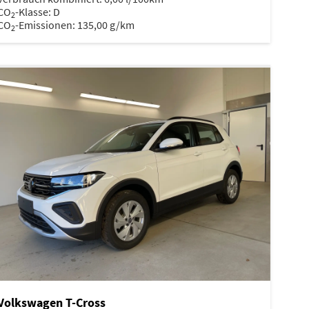
CO
-Klasse:
D
2
CO
-Emissionen:
135,00 g/km
2
Volkswagen T-Cross