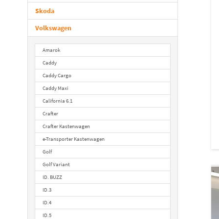
Skoda
Volkswagen
Amarok
Caddy
Caddy Cargo
Caddy Maxi
California 6.1
Crafter
Crafter Kastenwagen
e-Transporter Kastenwagen
Golf
Golf Variant
ID. BUZZ
ID.3
ID.4
ID.5