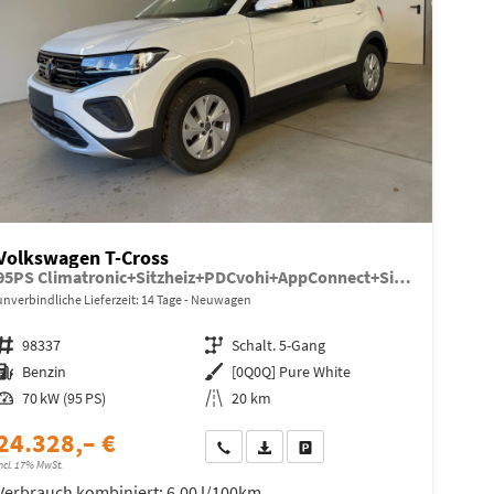
Volkswagen T-Cross
95PS Climatronic+Sitzheiz+PDCvohi+AppConnect+Side+TravelAssist+ACC
unverbindliche Lieferzeit:
14 Tage
Neuwagen
Fahrzeugnr.
98337
Getriebe
Schalt. 5-Gang
Kraftstoff
Benzin
Außenfarbe
[0Q0Q] Pure White
Leistung
70 kW (95 PS)
Kilometerstand
20 km
24.328,– €
Wir rufen Sie an
Fahrzeugexposé (PDF)
Fahrzeug parken
ncl. 17% MwSt.
Verbrauch kombiniert:
6,00 l/100km