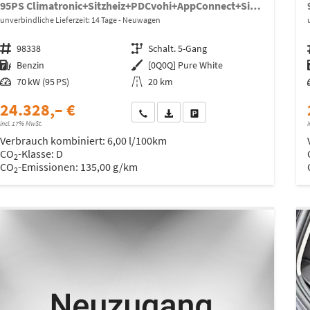
95PS Climatronic+Sitzheiz+PDCvohi+AppConnect+Side+TravelAssist+ACC
unverbindliche Lieferzeit:
14 Tage
Neuwagen
Fahrzeugnr.
98338
Getriebe
Schalt. 5-Gang
Kraftstoff
Benzin
Außenfarbe
[0Q0Q] Pure White
Leistung
70 kW (95 PS)
Kilometerstand
20 km
24.328,– €
Wir rufen Sie an
Fahrzeugexposé (PDF)
Fahrzeug parken
incl. 17% MwSt.
i
Verbrauch kombiniert:
6,00 l/100km
CO
-Klasse:
D
2
CO
-Emissionen:
135,00 g/km
2