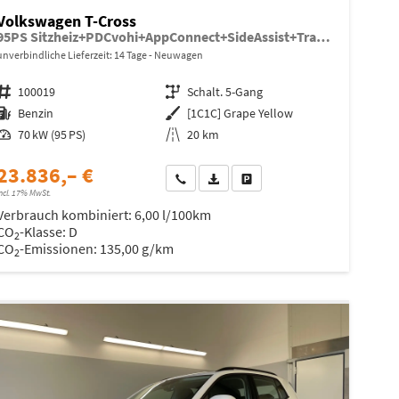
Volkswagen T-Cross
95PS Sitzheiz+PDCvohi+AppConnect+SideAssist+TravelAssist+ACC+Klima
unverbindliche Lieferzeit:
14 Tage
Neuwagen
Fahrzeugnr.
100019
Getriebe
Schalt. 5-Gang
Kraftstoff
Benzin
Außenfarbe
[1C1C] Grape Yellow
Leistung
70 kW (95 PS)
Kilometerstand
20 km
23.836,– €
Wir rufen Sie an
Fahrzeugexposé (PDF)
Fahrzeug parken
ncl. 17% MwSt.
Verbrauch kombiniert:
6,00 l/100km
CO
-Klasse:
D
2
CO
-Emissionen:
135,00 g/km
2