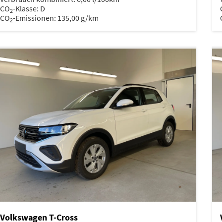
CO
-Klasse:
D
2
CO
-Emissionen:
135,00 g/km
2
Volkswagen T-Cross