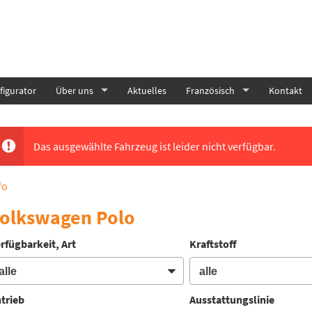
igurator
Über uns
Aktuelles
Französisch
Kontakt
Das ausgewählte Fahrzeug ist leider nicht verfügbar.
fo
olkswagen Polo
rfügbarkeit, Art
Kraftstoff
trieb
Ausstattungslinie