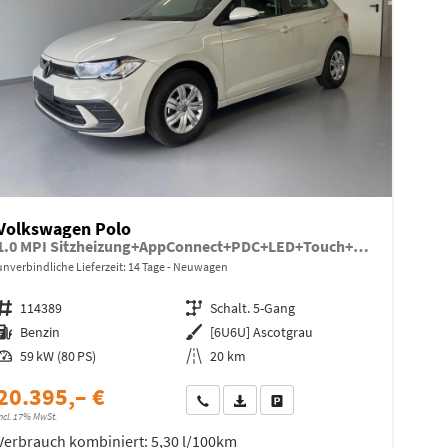
Volkswagen Polo
1.0 MPI Sitzheizung+AppConnect+PDC+LED+Touch+Lichtsensor+MultiLenkrad
unverbindliche Lieferzeit:
14 Tage
Neuwagen
Fahrzeugnr.
114389
Getriebe
Schalt. 5-Gang
Kraftstoff
Benzin
Außenfarbe
[6U6U] Ascotgrau
Leistung
59 kW (80 PS)
Kilometerstand
20 km
20.395,– €
Wir rufen Sie an
Fahrzeugexposé (PDF)
Fahrzeug parken
ncl. 17% MwSt.
Verbrauch kombiniert:
5,30 l/100km