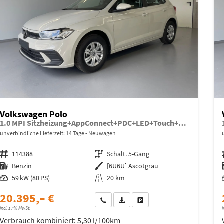
Volkswagen Polo
1.0 MPI Sitzheizung+AppConnect+PDC+LED+Touch+Lichtsensor+MultiLenkrad
unverbindliche Lieferzeit:
14 Tage
Neuwagen
Fahrzeugnr.
114388
Getriebe
Schalt. 5-Gang
Kraftstoff
Benzin
Außenfarbe
[6U6U] Ascotgrau
Leistung
59 kW (80 PS)
Kilometerstand
20 km
20.395,– €
Wir rufen Sie an
Fahrzeugexposé (PDF)
Fahrzeug parken
incl. 17% MwSt.
i
Verbrauch kombiniert:
5,30 l/100km