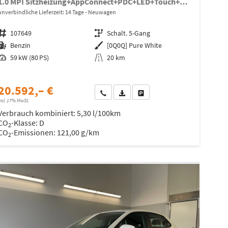
1.0 MPI Sitzheizung+AppConnect+PDC+LED+Touch+Lichtsensor+MultiLenkrad
unverbindliche Lieferzeit:
14 Tage
Neuwagen
Fahrzeugnr.
107649
Getriebe
Schalt. 5-Gang
Kraftstoff
Benzin
Außenfarbe
[0Q0Q] Pure White
Leistung
59 kW (80 PS)
Kilometerstand
20 km
20.592,– €
Wir rufen Sie an
Fahrzeugexposé (PDF)
Fahrzeug parken
ncl. 17% MwSt.
Verbrauch kombiniert:
5,30 l/100km
CO
-Klasse:
D
2
CO
-Emissionen:
121,00 g/km
2