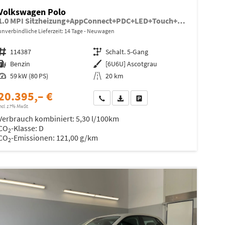
Volkswagen Polo
1.0 MPI Sitzheizung+AppConnect+PDC+LED+Touch+Lichtsensor+MultiLenkrad
unverbindliche Lieferzeit:
14 Tage
Neuwagen
Fahrzeugnr.
114387
Getriebe
Schalt. 5-Gang
Kraftstoff
Benzin
Außenfarbe
[6U6U] Ascotgrau
Leistung
59 kW (80 PS)
Kilometerstand
20 km
20.395,– €
Wir rufen Sie an
Fahrzeugexposé (PDF)
Fahrzeug parken
ncl. 17% MwSt.
Verbrauch kombiniert:
5,30 l/100km
CO
-Klasse:
D
2
CO
-Emissionen:
121,00 g/km
2