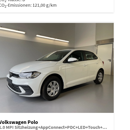
2
CO
-Emissionen:
121,00 g/km
2
Volkswagen Polo
1.0 MPI Sitzheizung+AppConnect+PDC+LED+Touch+Lichtsensor+MultiLenkrad