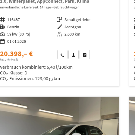
1.0, Winterpaket, AppConnect, Park, Klima
unverbindliche Lieferzeit:
14 Tage
Gebrauchtwagen
Fahrzeugnr.
116487
Getriebe
Schaltgetriebe
Kraftstoff
Benzin
Außenfarbe
Ascotgrau
Leistung
59 kW (80 PS)
Kilometerstand
2.600 km
01.01.2026
20.398,– €
Wir rufen Sie an
Fahrzeugexposé (PDF)
Fahrzeug parken
incl. 17% MwSt.
i
Verbrauch kombiniert:
5,40 l/100km
CO
-Klasse:
D
2
CO
-Emissionen:
123,00 g/km
2