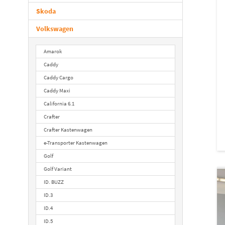
Skoda
Volkswagen
Amarok
Caddy
Caddy Cargo
Caddy Maxi
California 6.1
Crafter
Crafter Kastenwagen
e-Transporter Kastenwagen
Golf
Golf Variant
ID. BUZZ
ID.3
ID.4
ID.5