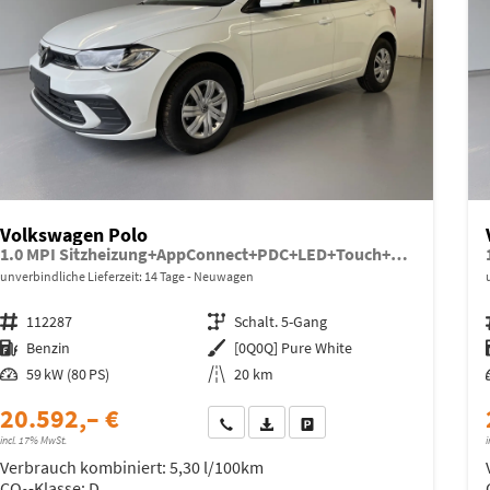
Volkswagen Polo
1.0 MPI Sitzheizung+AppConnect+PDC+LED+Touch+Lichtsensor+MultiLenkrad
unverbindliche Lieferzeit:
14 Tage
Neuwagen
Fahrzeugnr.
112287
Getriebe
Schalt. 5-Gang
Kraftstoff
Benzin
Außenfarbe
[0Q0Q] Pure White
Leistung
59 kW (80 PS)
Kilometerstand
20 km
20.592,– €
Wir rufen Sie an
Fahrzeugexposé (PDF)
Fahrzeug parken
incl. 17% MwSt.
i
Verbrauch kombiniert:
5,30 l/100km
CO
-Klasse:
D