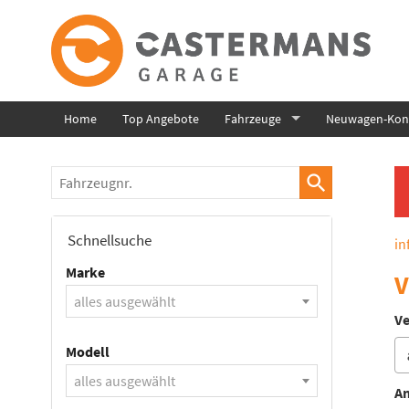
Home
Top Angebote
Fahrzeuge
Neuwagen-Konf
Fahrzeugnr.
Schnellsuche
in
Marke
V
alles ausgewählt
Ve
Modell
alles ausgewählt
An