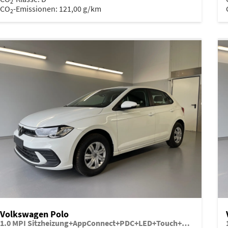
2
CO
-Emissionen:
121,00 g/km
2
Volkswagen Polo
1.0 MPI Sitzheizung+AppConnect+PDC+LED+Touch+Lichtsensor+MultiLenkrad