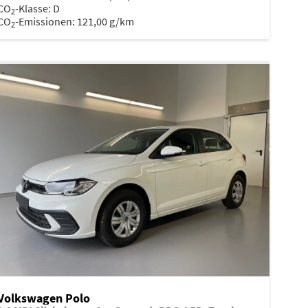
CO
-Klasse:
D
2
CO
-Emissionen:
121,00 g/km
2
Volkswagen Polo