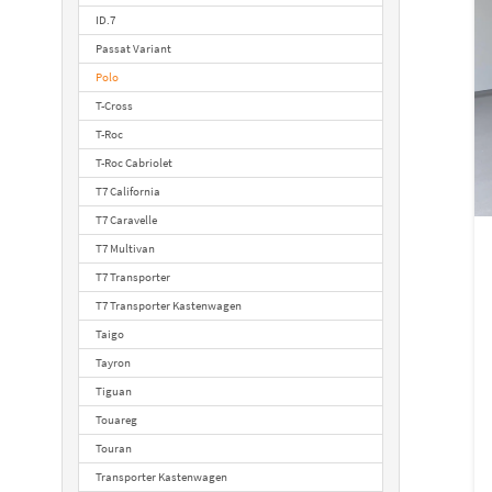
ID.7
Passat Variant
Polo
T-Cross
T-Roc
T-Roc Cabriolet
T7 California
T7 Caravelle
T7 Multivan
T7 Transporter
T7 Transporter Kastenwagen
Taigo
Tayron
Tiguan
Touareg
Touran
Transporter Kastenwagen