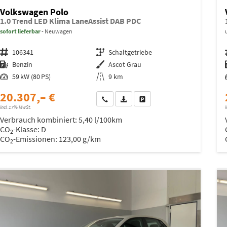
Volkswagen Polo
1.0 Trend LED Klima LaneAssist DAB PDC
sofort lieferbar
Neuwagen
Fahrzeugnr.
106341
Getriebe
Schaltgetriebe
Kraftstoff
Benzin
Außenfarbe
Ascot Grau
Leistung
59 kW (80 PS)
Kilometerstand
9 km
20.307,– €
Wir rufen Sie an
Fahrzeugexposé (PDF)
Fahrzeug parken
incl. 17% MwSt.
i
Verbrauch kombiniert:
5,40 l/100km
CO
-Klasse:
D
2
CO
-Emissionen:
123,00 g/km
2