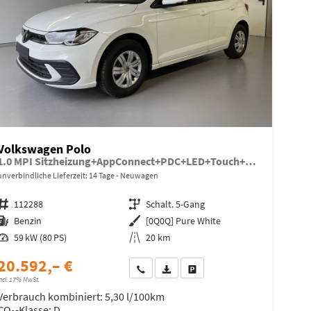
Volkswagen Polo
1.0 MPI Sitzheizung+AppConnect+PDC+LED+Touch+Lichtsensor+MultiLenkrad
unverbindliche Lieferzeit:
14 Tage
Neuwagen
Fahrzeugnr.
112288
Getriebe
Schalt. 5-Gang
Kraftstoff
Benzin
Außenfarbe
[0Q0Q] Pure White
Leistung
59 kW (80 PS)
Kilometerstand
20 km
20.592,– €
Wir rufen Sie an
Fahrzeugexposé (PDF)
Fahrzeug parken
ncl. 17% MwSt.
Verbrauch kombiniert:
5,30 l/100km
CO
-Klasse:
D