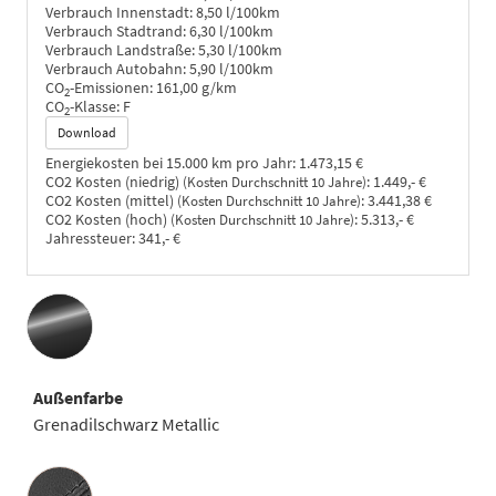
Verbrauch Innenstadt:
8,50 l/100km
Verbrauch Stadtrand:
6,30 l/100km
Verbrauch Landstraße:
5,30 l/100km
Verbrauch Autobahn:
5,90 l/100km
CO
-Emissionen:
161,00 g/km
2
CO
-Klasse:
F
2
Download
Energiekosten bei 15.000 km pro Jahr:
1.473,15 €
CO2 Kosten (niedrig)
:
1.449,- €
(Kosten Durchschnitt 10 Jahre)
CO2 Kosten (mittel)
:
3.441,38 €
(Kosten Durchschnitt 10 Jahre)
CO2 Kosten (hoch)
:
5.313,- €
(Kosten Durchschnitt 10 Jahre)
Jahressteuer:
341,- €
Außenfarbe
Grenadilschwarz Metallic
Innenausstattung