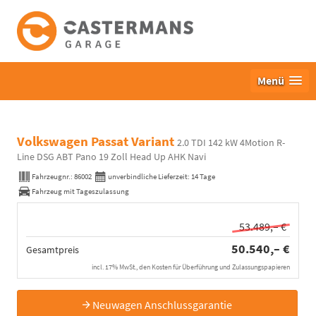
Menü
Volkswagen Passat Variant
2.0 TDI 142 kW 4Motion R-
Line DSG ABT Pano 19 Zoll Head Up AHK Navi
Fahrzeugnr.:
86002
unverbindliche Lieferzeit:
14 Tage
Fahrzeug mit Tageszulassung
53.489,– €
50.540,– €
Gesamtpreis
incl. 17% MwSt., den Kosten für Überführung und Zulassungspapieren
Neuwagen Anschlussgarantie