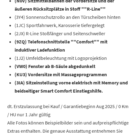
(N0V) Sitzmittelbahnen der Vordersitze und der
äußeren Rücksitzplätze in Stoff ""R-Line""
(3Y4) Sonnenschutzrollo an den Türscheiben hinten
(1JC) Sportfahrwerk, Karosserie tiefergelegt
(2JX) R-Line Stoßfänger und Seitenschweller
(9ZQ) Telefonschnittstelle ""Comfort"" mit
induktiver Ladefunktion
(1J2) Umfeldbeleuchtung mit Logoprojektion
(VW0) Fenster ab B-Säule abgedunkelt
(KU3) Vordersitze mit Massageprogrammen
(3IA) Sitzeinstellung vorne elektrisch mit Memory und
beidseitiger Smart Comfort Einstiegshilfe.
dt. Erstzulassung bei Kauf / Garantiebeginn Aug 2025 / 0 Km
/ HU nur 1 Jahr gültig
Alle Fotos können Beispielbilder sein und aufpreispflichtige
Extras enthalten. Die genaue Ausstattung entnehmen Sie