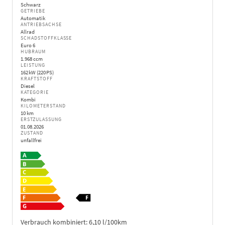
Schwarz
GETRIEBE
Automatik
ANTRIEBSACHSE
Allrad
SCHADSTOFFKLASSE
Euro 6
HUBRAUM
1.968 ccm
LEISTUNG
162 kW (220 PS)
KRAFTSTOFF
Diesel
KATEGORIE
Kombi
KILOMETERSTAND
10 km
ERSTZULASSUNG
01.08.2026
ZUSTAND
unfallfrei
Verbrauch kombiniert:
6,10 l/100km