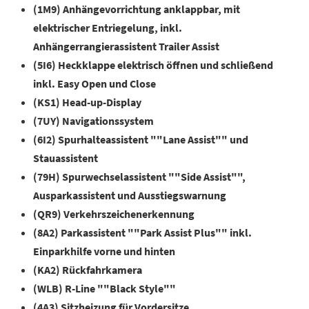
(1M9) Anhängevorrichtung anklappbar, mit
elektrischer Entriegelung, inkl.
Anhängerrangierassistent Trailer Assist
(5I6) Heckklappe elektrisch öffnen und schließend
inkl. Easy Open und Close
(KS1) Head-up-Display
(7UY) Navigationssystem
(6I2) Spurhalteassistent ""Lane Assist"" und
Stauassistent
(79H) Spurwechselassistent ""Side Assist"",
Ausparkassistent und Ausstiegswarnung
(QR9) Verkehrszeichenerkennung
(8A2) Parkassistent ""Park Assist Plus"" inkl.
Einparkhilfe vorne und hinten
(KA2) Rückfahrkamera
(WLB) R-Line ""Black Style""
(4A3) Sitzheizung für Vordersitze