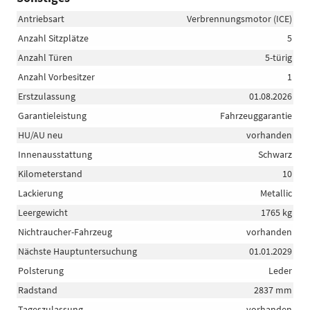
Antriebsart
Verbrennungsmotor (ICE)
Anzahl Sitzplätze
5
Anzahl Türen
5-türig
Anzahl Vorbesitzer
1
Erstzulassung
01.08.2026
Garantieleistung
Fahrzeuggarantie
HU/AU neu
vorhanden
Innenausstattung
Schwarz
Kilometerstand
10
Lackierung
Metallic
Leergewicht
1765 kg
Nichtraucher-Fahrzeug
vorhanden
Nächste Hauptuntersuchung
01.01.2029
Polsterung
Leder
Radstand
2837 mm
Tageszulassung
vorhanden