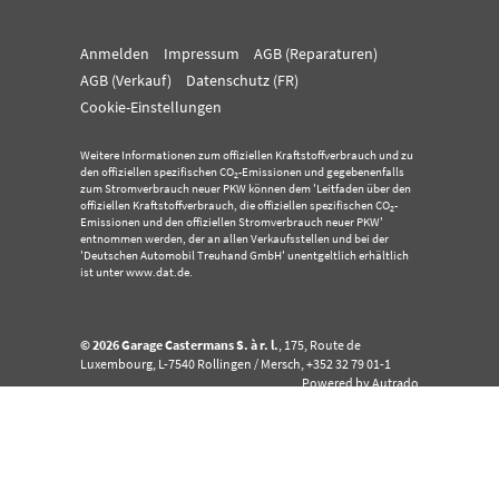
Anmelden
Impressum
AGB (Reparaturen)
AGB (Verkauf)
Datenschutz (FR)
Cookie-Einstellungen
Weitere Informationen zum offiziellen Kraftstoffverbrauch und zu
den offiziellen spezifischen CO
-Emissionen und gegebenenfalls
2
zum Stromverbrauch neuer PKW können dem 'Leitfaden über den
offiziellen Kraftstoffverbrauch, die offiziellen spezifischen CO
-
2
Emissionen und den offiziellen Stromverbrauch neuer PKW'
entnommen werden, der an allen Verkaufsstellen und bei der
'Deutschen Automobil Treuhand GmbH' unentgeltlich erhältlich
ist unter www.dat.de.
© 2026
Garage Castermans S. à r. l.
,
175, Route de
Luxembourg
,
L-7540
Rollingen / Mersch,
+352 32 79 01-1
Powered by Autrado