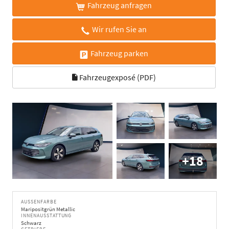
Fahrzeug anfragen
Wir rufen Sie an
Fahrzeug parken
Fahrzeugexposé (PDF)
+18
AUSSENFARBE
Maripositgrün Metallic
INNENAUSSTATTUNG
Schwarz