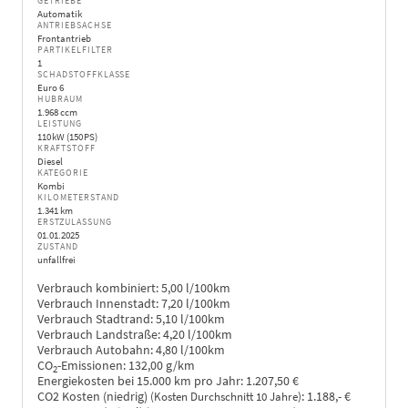
GETRIEBE
Automatik
ANTRIEBSACHSE
Frontantrieb
PARTIKELFILTER
1
SCHADSTOFFKLASSE
Euro 6
HUBRAUM
1.968 ccm
LEISTUNG
110 kW (150 PS)
KRAFTSTOFF
Diesel
KATEGORIE
Kombi
KILOMETERSTAND
1.341 km
ERSTZULASSUNG
01.01.2025
ZUSTAND
unfallfrei
Verbrauch kombiniert:
5,00 l/100km
Verbrauch Innenstadt:
7,20 l/100km
Verbrauch Stadtrand:
5,10 l/100km
Verbrauch Landstraße:
4,20 l/100km
Verbrauch Autobahn:
4,80 l/100km
CO
-Emissionen:
132,00 g/km
2
Energiekosten bei 15.000 km pro Jahr:
1.207,50 €
CO2 Kosten (niedrig)
:
1.188,- €
(Kosten Durchschnitt 10 Jahre)