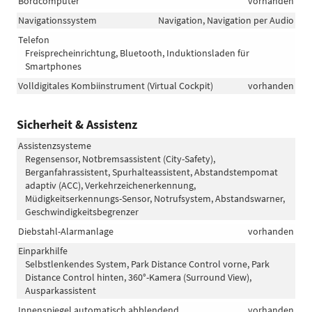
Bordcomputer
vorhanden
Navigationssystem
Navigation, Navigation per Audio
Telefon
Freisprecheinrichtung, Bluetooth, Induktionsladen für
Smartphones
Volldigitales Kombiinstrument (Virtual Cockpit)
vorhanden
Sicherheit & Assistenz
Assistenzsysteme
Regensensor, Notbremsassistent (City-Safety),
Berganfahrassistent, Spurhalteassistent, Abstandstempomat
adaptiv (ACC), Verkehrzeichenerkennung,
Müdigkeitserkennungs-Sensor, Notrufsystem, Abstandswarner,
Geschwindigkeitsbegrenzer
Diebstahl-Alarmanlage
vorhanden
Einparkhilfe
Selbstlenkendes System, Park Distance Control vorne, Park
Distance Control hinten, 360°-Kamera (Surround View),
Ausparkassistent
Innenspiegel automatisch abblendend
vorhanden