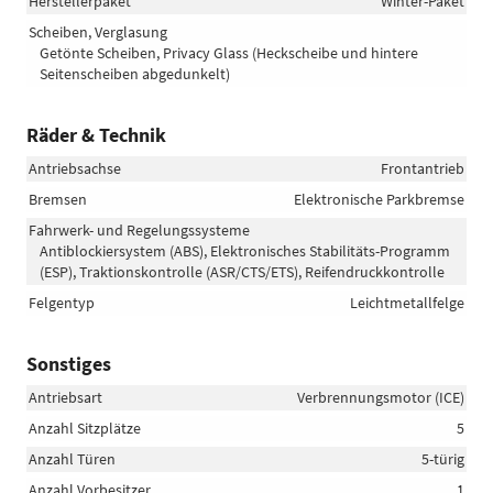
Herstellerpaket
Winter-Paket
Scheiben, Verglasung
Getönte Scheiben, Privacy Glass (Heckscheibe und hintere
Seitenscheiben abgedunkelt)
Räder & Technik
Antriebsachse
Frontantrieb
Bremsen
Elektronische Parkbremse
Fahrwerk- und Regelungssysteme
Antiblockiersystem (ABS), Elektronisches Stabilitäts-Programm
(ESP), Traktionskontrolle (ASR/CTS/ETS), Reifendruckkontrolle
Felgentyp
Leichtmetallfelge
Sonstiges
Antriebsart
Verbrennungsmotor (ICE)
Anzahl Sitzplätze
5
Anzahl Türen
5-türig
Anzahl Vorbesitzer
1