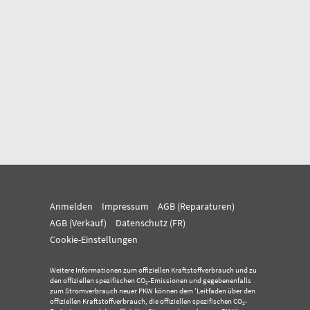
Anmelden
Impressum
AGB (Reparaturen)
AGB (Verkauf)
Datenschutz (FR)
Cookie-Einstellungen
Weitere Informationen zum offiziellen Kraftstoffverbrauch und zu
den offiziellen spezifischen CO
-Emissionen und gegebenenfalls
2
zum Stromverbrauch neuer PKW können dem 'Leitfaden über den
offiziellen Kraftstoffverbrauch, die offiziellen spezifischen CO
-
2