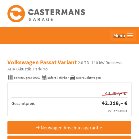
Menü
Volkswagen Passat Variant
2.0 TDI 110 kW Business
AHK+Akustik+ParkPro
Fahrzeugnr.:
99660
sofort lieferbar
Gebrauchtwagen
43.302,– €
42.318,– €
Gesamtpreis
incl. 17% MwSt.
Neuwagen Anschlussgarantie