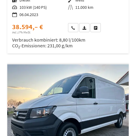
Leistung
103 kW (140 PS)
Kilometerstand
11.000 km
06.04.2023
38.594,– €
Wir rufen Sie an
Fahrzeugexposé (PDF)
Fahrzeug parken
incl. 17% MwSt.
Verbrauch kombiniert:
8,80 l/100km
CO
-Emissionen:
231,00 g/km
2