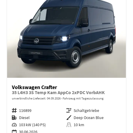
Volkswagen Crafter
35 L4H3 3S Temp Kam AppCo 2xPDC VorbAHK
unverbindliche Lieferzeit:
04.09.2026
Fahrzeug mit Tageszulassung
Fahrzeugnr.
116899
Getriebe
Schaltgetriebe
Kraftstoff
Diesel
Außenfarbe
Deep Ocean Blue
Leistung
103 kW (140 PS)
Kilometerstand
10 km
30.06.2026