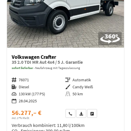
Volkswagen Crafter
35 2.0 TDI MR Aut 4x4 / 5 J. Garantie
sofort lieferbar
Neufahrzeug mit Tageszulassung
Fahrzeugnr.
76071
Getriebe
Automatik
Kraftstoff
Diesel
Außenfarbe
Candy Weiß
Leistung
130 kW (177 PS)
Kilometerstand
50 km
28.04.2025
56.277,– €
Wir rufen Sie an
Fahrzeugexposé (PDF)
Fahrzeug parken
incl. 17% MwSt.
Verbrauch kombiniert:
11,80 l/100km
CO
-Emissionen:
309,00 g/km