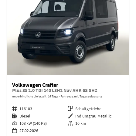
Volkswagen Crafter
Plus 35 2.0 TDI 140 L3H2 Nav AHK 6S SHZ
unverbindliche Lieferzeit:
14 Tage
Fahrzeug mit Tageszulassung
Fahrzeugnr.
116103
Getriebe
Schaltgetriebe
Kraftstoff
Diesel
Außenfarbe
Indiumgrau Metallic
Leistung
103 kW (140 PS)
Kilometerstand
10 km
27.02.2026