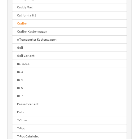
Caddy Maxi
California 6.1
Crafter
Crafter Kastenwagen
e-Transporter Kastenwagen
Golf
Golf Variant
ID. BUZZ
ID.3
ID.4
ID.5
ID.7
Passat Variant
Polo
T-Cross
T-Roc
T-Roc Cabriolet