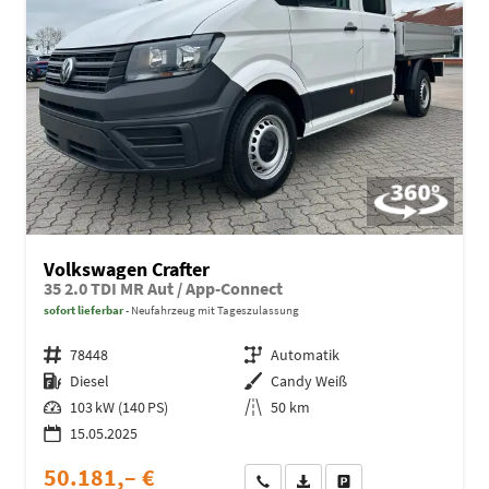
Volkswagen Crafter
35 2.0 TDI MR Aut / App-Connect
sofort lieferbar
Neufahrzeug mit Tageszulassung
Fahrzeugnr.
78448
Getriebe
Automatik
Kraftstoff
Diesel
Außenfarbe
Candy Weiß
Leistung
103 kW (140 PS)
Kilometerstand
50 km
15.05.2025
50.181,– €
Wir rufen Sie an
Fahrzeugexposé (PDF)
Fahrzeug parken