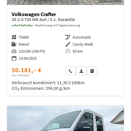
Volkswagen Crafter
35 2.0 TDI MR Aut / 5 J. Garantie
sofort lieferbar
Neufahrzeug mit Tageszulassung
Fahrzeugnr.
75485
Getriebe
Automatik
Kraftstoff
Diesel
Außenfarbe
Candy Weiß
Leistung
103 kW (140 PS)
Kilometerstand
50 km
10.04.2025
50.181,– €
Wir rufen Sie an
Fahrzeugexposé (PDF)
Fahrzeug parken
incl. 17% MwSt.
Verbrauch kombiniert:
11,30 l/100km
CO
-Emissionen:
296,00 g/km
2