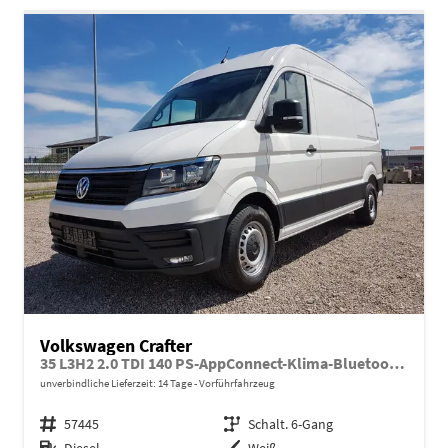
Volkswagen Crafter
35 L3H2 2.0 TDI 140 PS-AppConnect-Klima-Bluetooth-Kamera-Regalausbau-Sofort
unverbindliche Lieferzeit:
14 Tage
Vorführfahrzeug
Fahrzeugnr.
57445
Getriebe
Schalt. 6-Gang
Kraftstoff
Diesel
Außenfarbe
Weiß