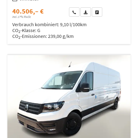
40.506,– €
Wir rufen Sie an
Fahrzeugexposé (PDF)
Fahrzeug parken
incl. 17% MwSt.
Verbrauch kombiniert:
9,10 l/100km
CO
-Klasse:
G
2
CO
-Emissionen:
239,00 g/km
2