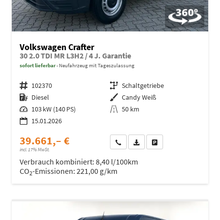
Volkswagen Crafter
30 2.0 TDI MR L3H2 / 4 J. Garantie
sofort lieferbar
Neufahrzeug mit Tageszulassung
Fahrzeugnr.
102370
Getriebe
Schaltgetriebe
Kraftstoff
Diesel
Außenfarbe
Candy Weiß
Leistung
103 kW (140 PS)
Kilometerstand
50 km
15.01.2026
39.661,– €
Wir rufen Sie an
Fahrzeugexposé (PDF)
Fahrzeug parken
incl. 17% MwSt.
Verbrauch kombiniert:
8,40 l/100km
CO
-Emissionen:
221,00 g/km
2