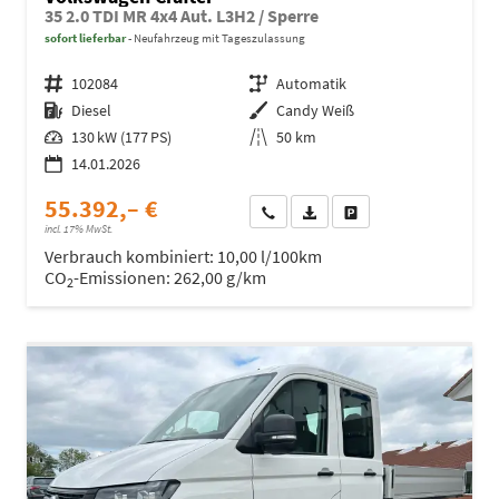
35 2.0 TDI MR 4x4 Aut. L3H2 / Sperre
sofort lieferbar
Neufahrzeug mit Tageszulassung
Fahrzeugnr.
102084
Getriebe
Automatik
Kraftstoff
Diesel
Außenfarbe
Candy Weiß
Leistung
130 kW (177 PS)
Kilometerstand
50 km
14.01.2026
55.392,– €
Wir rufen Sie an
Fahrzeugexposé (PDF)
Fahrzeug parken
incl. 17% MwSt.
Verbrauch kombiniert:
10,00 l/100km
CO
-Emissionen:
262,00 g/km
2