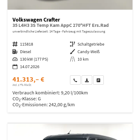
Volkswagen Crafter
35 L4H3 3S Temp Kam AppC 270°HFT Ers.Rad
unverbindliche Lieferzeit:
14 Tage
Fahrzeug mit Tageszulassung
Fahrzeugnr.
115818
Getriebe
Schaltgetriebe
Kraftstoff
Diesel
Außenfarbe
Candy-Weiß
Leistung
130 kW (177 PS)
Kilometerstand
10 km
14.07.2026
41.313,– €
Wir rufen Sie an
Fahrzeugexposé (PDF)
Fahrzeug parken
incl. 17% MwSt.
Verbrauch kombiniert:
9,20 l/100km
CO
-Klasse:
G
2
CO
-Emissionen:
242,00 g/km
2