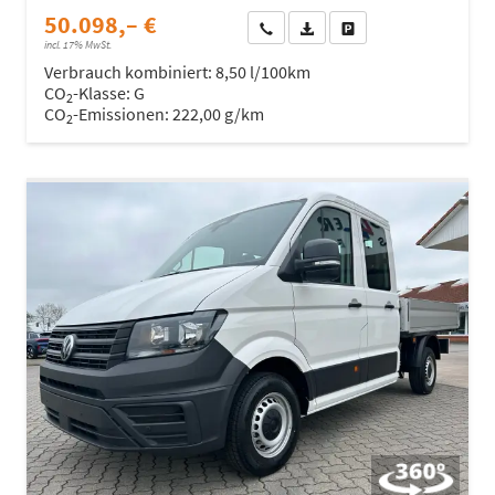
50.098,– €
Wir rufen Sie an
Fahrzeugexposé (PDF)
Fahrzeug parken
incl. 17% MwSt.
Verbrauch kombiniert:
8,50 l/100km
CO
-Klasse:
G
2
CO
-Emissionen:
222,00 g/km
2