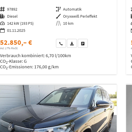
Fahrzeugnr.
97892
Getriebe
Automatik
Kraftstoff
Diesel
Außenfarbe
Oryxweiß Perleffekt
Leistung
142 kW (193 PS)
Kilometerstand
10 km
01.11.2025
52.850,– €
Wir rufen Sie an
Fahrzeugexposé (PDF)
Fahrzeug parken
incl. 17% MwSt.
i
Verbrauch kombiniert:
6,70 l/100km
CO
-Klasse:
G
2
CO
-Emissionen:
176,00 g/km
2