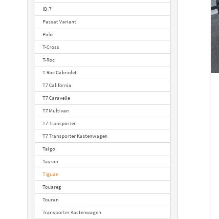
ID.7
Passat Variant
Polo
T-Cross
T-Roc
T-Roc Cabriolet
T7 California
T7 Caravelle
T7 Multivan
T7 Transporter
T7 Transporter Kastenwagen
Taigo
Tayron
Tiguan
Touareg
Touran
Transporter Kastenwagen