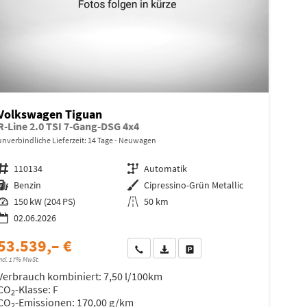
Volkswagen Tiguan
R-Line 2.0 TSI 7-Gang-DSG 4x4
unverbindliche Lieferzeit:
14 Tage
Neuwagen
Fahrzeugnr.
110134
Getriebe
Automatik
Kraftstoff
Benzin
Außenfarbe
Cipressino-Grün Metallic
Leistung
150 kW (204 PS)
Kilometerstand
50 km
02.06.2026
53.539,– €
Wir rufen Sie an
Fahrzeugexposé (PDF)
Fahrzeug parken
ncl. 17% MwSt.
Verbrauch kombiniert:
7,50 l/100km
CO
-Klasse:
F
2
CO
-Emissionen:
170,00 g/km
2