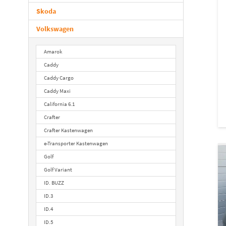
Skoda
Volkswagen
Amarok
Caddy
Caddy Cargo
Caddy Maxi
California 6.1
Crafter
Crafter Kastenwagen
e-Transporter Kastenwagen
Golf
Golf Variant
ID. BUZZ
ID.3
ID.4
ID.5