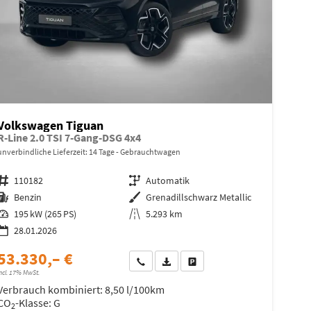
Volkswagen Tiguan
R-Line 2.0 TSI 7-Gang-DSG 4x4
unverbindliche Lieferzeit:
14 Tage
Gebrauchtwagen
Fahrzeugnr.
110182
Getriebe
Automatik
Kraftstoff
Benzin
Außenfarbe
Grenadillschwarz Metallic
Leistung
195 kW (265 PS)
Kilometerstand
5.293 km
28.01.2026
53.330,– €
Wir rufen Sie an
Fahrzeugexposé (PDF)
Fahrzeug parken
ncl. 17% MwSt.
Verbrauch kombiniert:
8,50 l/100km
CO
-Klasse:
G
2