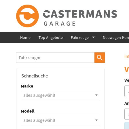
Home
Top Angebote
Fahrzeuge
Neuwagen-Konf
Fahrzeugnr.
in
V
Schnellsuche
Ve
Marke
alles ausgewählt
An
Modell
alles ausgewählt