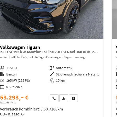
Volkswagen Tiguan
2.0 TSI 195 kW 4Motion R-Line 2.0TSI Navi 360 AHK Pano
unverbindliche Lieferzeit:
14 Tage
Fahrzeug mit Tageszulassung
Fahrzeugnr.
115131
Getriebe
Automatik
Kraftstoff
Benzin
Außenfarbe
0E Grenadillschwarz Metallic
Leistung
195 kW (265 PS)
Kilometerstand
10 km
01.06.2026
53.293,– €
Wir rufen Sie an
Fahrzeugexposé (PDF)
Fahrzeug parken
incl. 17% MwSt.
i
Verbrauch kombiniert:
8,60 l/100km
CO
-Klasse:
G
2