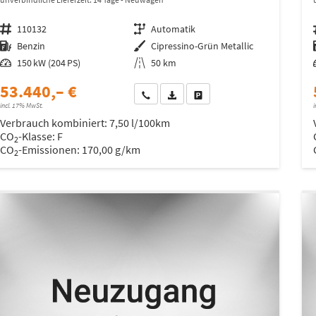
Fahrzeugnr.
110132
Getriebe
Automatik
Kraftstoff
Benzin
Außenfarbe
Cipressino-Grün Metallic
Leistung
150 kW (204 PS)
Kilometerstand
50 km
53.440,– €
Wir rufen Sie an
Fahrzeugexposé (PDF)
Fahrzeug parken
incl. 17% MwSt.
i
Verbrauch kombiniert:
7,50 l/100km
CO
-Klasse:
F
2
CO
-Emissionen:
170,00 g/km
2