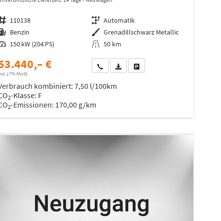
Fahrzeugnr.
110138
Getriebe
Automatik
Kraftstoff
Benzin
Außenfarbe
Grenadillschwarz Metallic
Leistung
150 kW (204 PS)
Kilometerstand
50 km
53.440,– €
Wir rufen Sie an
Fahrzeugexposé (PDF)
Fahrzeug parken
ncl. 17% MwSt.
Verbrauch kombiniert:
7,50 l/100km
CO
-Klasse:
F
2
CO
-Emissionen:
170,00 g/km
2