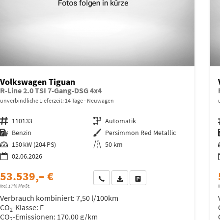
Volkswagen Tiguan
R-Line 2.0 TSI 7-Gang-DSG 4x4
unverbindliche Lieferzeit:
14 Tage
Neuwagen
Fahrzeugnr.
110133
Getriebe
Automatik
Kraftstoff
Benzin
Außenfarbe
Persimmon Red Metallic
Leistung
150 kW (204 PS)
Kilometerstand
50 km
02.06.2026
53.539,– €
Wir rufen Sie an
Fahrzeugexposé (PDF)
Fahrzeug parken
incl. 17% MwSt.
i
Verbrauch kombiniert:
7,50 l/100km
CO
-Klasse:
F
2
CO
-Emissionen:
170,00 g/km
2