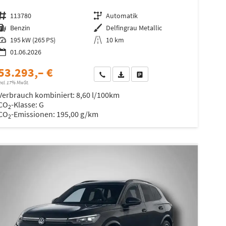
Fahrzeugnr.
113780
Getriebe
Automatik
Kraftstoff
Benzin
Außenfarbe
Delfingrau Metallic
Leistung
195 kW (265 PS)
Kilometerstand
10 km
01.06.2026
53.293,– €
Wir rufen Sie an
Fahrzeugexposé (PDF)
Fahrzeug parken
ncl. 17% MwSt.
Verbrauch kombiniert:
8,60 l/100km
CO
-Klasse:
G
2
CO
-Emissionen:
195,00 g/km
2