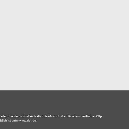
 über den offiziellen Kraftstoffverbrauch, die offiziellen spezifischen CO
-
2
tlich ist unter www.dat.de.