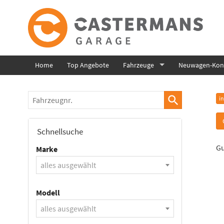
Home
Top Angebote
Fahrzeuge
Neuwagen-Konf
Fahrzeugnr.
i
Schnellsuche
Gu
Marke
alles ausgewählt
Modell
alles ausgewählt