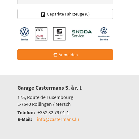
Geparkte Fahrzeuge (
0
)
Anmelden
Garage Castermans S. à r. l.
175, Route de Luxembourg
L-7540
Rollingen / Mersch
Telefon:
+352 32 79 01-1
E-Mail:
info@castermans.lu