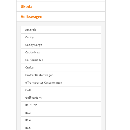
Skoda
Volkswagen
Amarok
Caddy
Caddy Cargo
Caddy Maxi
California 6.1
Crafter
Crafter Kastenwagen
e-Transporter Kastenwagen
Golf
Golf Variant
ID. BUZZ
ID.3
ID.4
ID.5