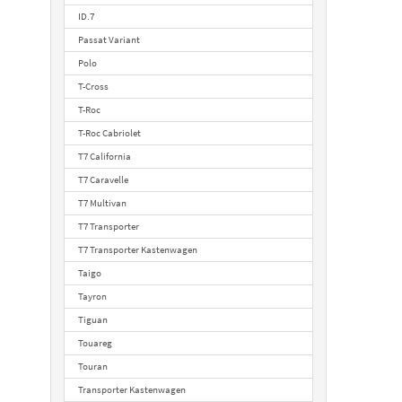
ID.7
Passat Variant
Polo
T-Cross
T-Roc
T-Roc Cabriolet
T7 California
T7 Caravelle
T7 Multivan
T7 Transporter
T7 Transporter Kastenwagen
Taigo
Tayron
Tiguan
Touareg
Touran
Transporter Kastenwagen