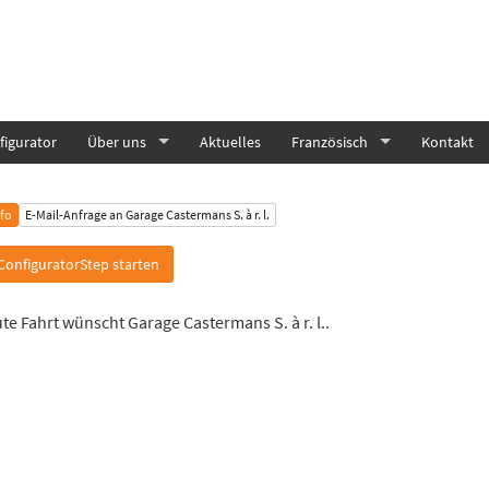
igurator
Über uns
Aktuelles
Französisch
Kontakt
nfo
E-Mail-Anfrage an Garage Castermans S. à r. l.
ConfiguratorStep starten
te Fahrt wünscht Garage Castermans S. à r. l..