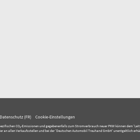
Datenschutz (FR)
Cookie-Einstellungen
pezifischen CO
-Emissionen und gegebenenfalls zum Stromverbrauch neuer PKW können dem 'Leitfaden
2
 an allen Verkaufsstellen und bei der 'Deutschen Automobil Treuhand GmbH' unentgeltlich erhäl