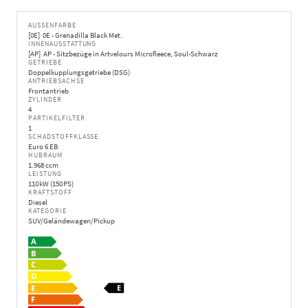
AUSSENFARBE
0E
0E - Grenadilla Black Met.
INNENAUSSTATTUNG
AP
AP - Sitzbezüge in Artvelours Microfleece, Soul-Schwarz
GETRIEBE
Doppelkupplungsgetriebe (DSG)
ANTRIEBSACHSE
Frontantrieb
ZYLINDER
4
PARTIKELFILTER
1
SCHADSTOFFKLASSE
Euro 6 EB
HUBRAUM
1.968 ccm
LEISTUNG
110 kW (150 PS)
KRAFTSTOFF
Diesel
KATEGORIE
SUV/Geländewagen/Pickup