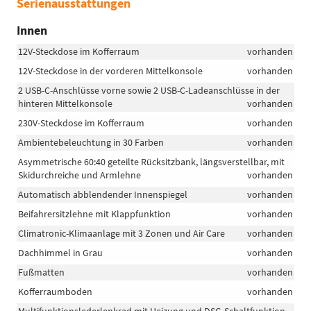
Serienausstattungen
Innen
12V-Steckdose im Kofferraum
vorhanden
12V-Steckdose in der vorderen Mittelkonsole
vorhanden
2 USB-C-Anschlüsse vorne sowie 2 USB-C-Ladeanschlüsse in der
hinteren Mittelkonsole
vorhanden
230V-Steckdose im Kofferraum
vorhanden
Ambientebeleuchtung in 30 Farben
vorhanden
Asymmetrische 60:40 geteilte Rücksitzbank, längsverstellbar, mit
Skidurchreiche und Armlehne
vorhanden
Automatisch abblendender Innenspiegel
vorhanden
Beifahrersitzlehne mit Klappfunktion
vorhanden
Climatronic-Klimaanlage mit 3 Zonen und Air Care
vorhanden
Dachhimmel in Grau
vorhanden
Fußmatten
vorhanden
Kofferraumboden
vorhanden
Multifunktionslederlenkrad mit Heizung und DSG-Schaltfunktion