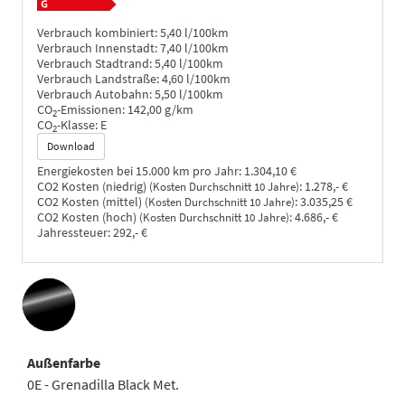
Verbrauch kombiniert:
5,40 l/100km
Verbrauch Innenstadt:
7,40 l/100km
Verbrauch Stadtrand:
5,40 l/100km
Verbrauch Landstraße:
4,60 l/100km
Verbrauch Autobahn:
5,50 l/100km
CO
-Emissionen:
142,00 g/km
2
CO
-Klasse:
E
2
Download
Energiekosten bei 15.000 km pro Jahr:
1.304,10 €
CO2 Kosten (niedrig)
:
1.278,- €
(Kosten Durchschnitt 10 Jahre)
CO2 Kosten (mittel)
:
3.035,25 €
(Kosten Durchschnitt 10 Jahre)
CO2 Kosten (hoch)
:
4.686,- €
(Kosten Durchschnitt 10 Jahre)
Jahressteuer:
292,- €
Außenfarbe
0E - Grenadilla Black Met.