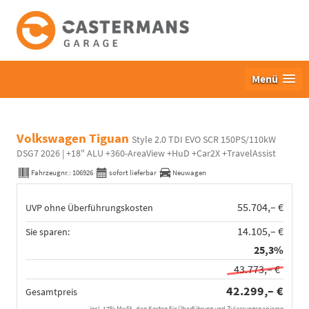
Menü
Volkswagen Tiguan
Style 2.0 TDI EVO SCR 150PS/110kW
DSG7 2026 | +18" ALU +360-AreaView +HuD +Car2X +TravelAssist
Fahrzeugnr.:
106926
sofort lieferbar
Neuwagen
55.704,– €
UVP ohne Überführungskosten
14.105,– €
Sie sparen:
25,3%
43.773,– €
42.299,– €
Gesamtpreis
incl. 17% MwSt., den Kosten für Überführung und Zulassungspapieren