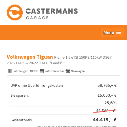
Menü
Volkswagen Tiguan
R-Line 1.5 eTSI 150PS/110kW DSG7
2026 +AHK & 20-Zoll ALU "Leeds"
Fahrzeugnr.:
106919
sofort lieferbar
Neuwagen
58.765,– €
UVP ohne Überführungskosten
15.050,– €
Sie sparen:
25,6%
46.580,– €
44.415,– €
Gesamtpreis
incl. 17% MwSt., den Kosten für Überführung und Zulassungspapieren