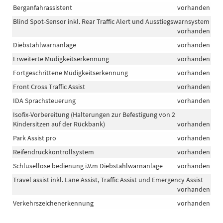
Berganfahrassistent
vorhanden
Blind Spot-Sensor inkl. Rear Traffic Alert und Ausstiegswarnsystem
vorhanden
Diebstahlwarnanlage
vorhanden
Erweiterte Müdigkeitserkennung
vorhanden
Fortgeschrittene Müdigkeitserkennung
vorhanden
Front Cross Traffic Assist
vorhanden
IDA Sprachsteuerung
vorhanden
Isofix-Vorbereitung (Halterungen zur Befestigung von 2
Kindersitzen auf der Rückbank)
vorhanden
Park Assist pro
vorhanden
Reifendruckkontrollsystem
vorhanden
Schlüsellose bedienung i.V.m Diebstahlwarnanlage
vorhanden
Travel assist inkl. Lane Assist, Traffic Assist und Emergency Assist
vorhanden
Verkehrszeichenerkennung
vorhanden