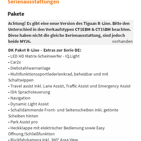
Serienausstattungen
Pakete
Achtung! Es gibt eine neue Version des Tiguan R-Line. Bitte den
Unterschied in den Verkaufstypen CT1EBM & CT15BM beachten.
Diese haben nicht die gleiche Serienausstattung, sind jedoch
beide MY26.
vorhanden
DK Paket R-Line – Extras zur Serie DE:
• LED HD Matrix-Scheinwerfer - IQ.Light
• Car2x
• Diebstahlwarnanlage
• Multifunktionssportlederlenkrad, beheizbar und mit
Schaltwippen
• Travel assist inkl. Lane Assist, Traffic Assist und Emergency Assist
• IDA Sprachsteuerung
• Navigation
• Dynamic Light Assist
• Schalldämmende Front- und Seitenscheiben inkl. getönte
Scheiben hinten
• Park Assist pro
• Heckklappe mit elektrischer Bedienung sowie Easy
Öffnung/Schließfunktion
• Rückfahrkamera inkl. 360° Area View