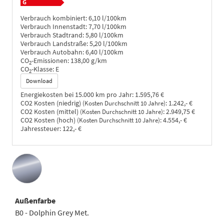
Verbrauch kombiniert:
6,10 l/100km
Verbrauch Innenstadt:
7,70 l/100km
Verbrauch Stadtrand:
5,80 l/100km
Verbrauch Landstraße:
5,20 l/100km
Verbrauch Autobahn:
6,40 l/100km
CO
-Emissionen:
138,00 g/km
2
CO
-Klasse:
E
2
Download
Energiekosten bei 15.000 km pro Jahr:
1.595,76 €
CO2 Kosten (niedrig)
:
1.242,- €
(Kosten Durchschnitt 10 Jahre)
CO2 Kosten (mittel)
:
2.949,75 €
(Kosten Durchschnitt 10 Jahre)
CO2 Kosten (hoch)
:
4.554,- €
(Kosten Durchschnitt 10 Jahre)
Jahressteuer:
122,- €
Außenfarbe
B0 - Dolphin Grey Met.