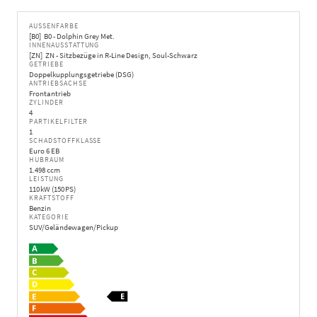
AUSSENFARBE
B0
B0 - Dolphin Grey Met.
INNENAUSSTATTUNG
ZN
ZN - Sitzbezüge in R-Line Design, Soul-Schwarz
GETRIEBE
Doppelkupplungsgetriebe (DSG)
ANTRIEBSACHSE
Frontantrieb
ZYLINDER
4
PARTIKELFILTER
1
SCHADSTOFFKLASSE
Euro 6 EB
HUBRAUM
1.498 ccm
LEISTUNG
110 kW (150 PS)
KRAFTSTOFF
Benzin
KATEGORIE
SUV/Geländewagen/Pickup