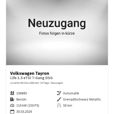
Volkswagen Tayron
Life 1.5 eTSI 7-Gang DSG
unverbindliche Lieferzeit:
14 Tage
Neuwagen
Fahrzeugnr.
108885
Getriebe
Automatik
Kraftstoff
Benzin
Außenfarbe
Grenadilschwarz Metallic
Leistung
110 kW (150 PS)
Kilometerstand
50 km
30.03.2026