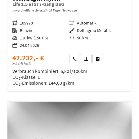
Life 1.5 eTSI 7-Gang DSG
unverbindliche Lieferzeit:
14 Tage
Neuwagen
Fahrzeugnr.
109978
Getriebe
Automatik
Kraftstoff
Benzin
Außenfarbe
Delfingrau Metallic
Leistung
110 kW (150 PS)
Kilometerstand
50 km
24.04.2026
42.232,– €
Wir rufen Sie an
Fahrzeugexposé (PDF)
Fahrzeug parken
incl. 17% MwSt.
Verbrauch kombiniert:
6,80 l/100km
CO
-Klasse:
E
2
CO
-Emissionen:
144,00 g/km
2