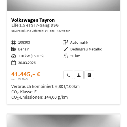
Volkswagen Tayron
Life 1.5 eTSI 7-Gang DSG
unverbindliche Lieferzeit:
14 Tage
Neuwagen
Fahrzeugnr.
108303
Getriebe
Automatik
Kraftstoff
Benzin
Außenfarbe
Delfingrau Metallic
Leistung
110 kW (150 PS)
Kilometerstand
50 km
30.03.2026
41.445,– €
Wir rufen Sie an
Fahrzeugexposé (PDF)
Fahrzeug parken
incl. 17% MwSt.
Verbrauch kombiniert:
6,80 l/100km
CO
-Klasse:
E
2
CO
-Emissionen:
144,00 g/km
2