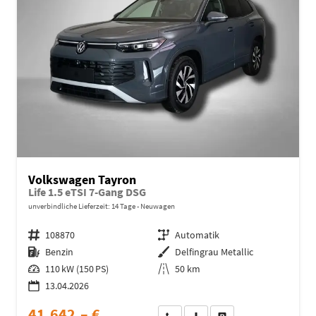
Volkswagen Tayron
Life 1.5 eTSI 7-Gang DSG
unverbindliche Lieferzeit:
14 Tage
Neuwagen
Fahrzeugnr.
108870
Getriebe
Automatik
Kraftstoff
Benzin
Außenfarbe
Delfingrau Metallic
Leistung
110 kW (150 PS)
Kilometerstand
50 km
13.04.2026
41.642,– €
Wir rufen Sie an
Fahrzeugexposé (PDF)
Fahrzeug parken