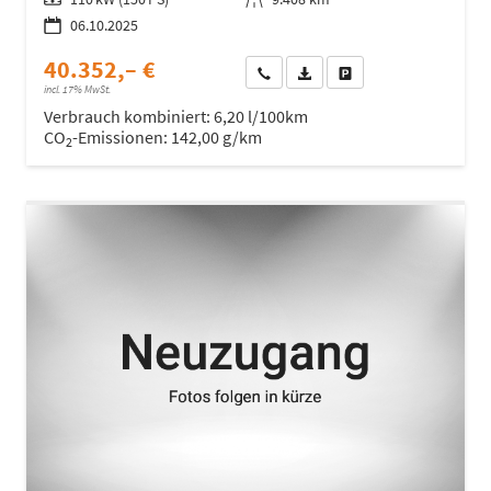
06.10.2025
40.352,– €
Wir rufen Sie an
Fahrzeugexposé (PDF)
Fahrzeug parken
incl. 17% MwSt.
Verbrauch kombiniert:
6,20 l/100km
CO
-Emissionen:
142,00 g/km
2