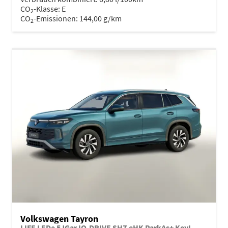
CO
-Klasse:
E
2
CO
-Emissionen:
144,00 g/km
2
Volkswagen Tayron
LIFE LED+ 5JGar IQ.DRIVE SHZ eHK ParkAs+ KeyL