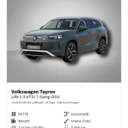
Volkswagen Tayron
Life 1.5 eTSI 7-Gang-DSG
unverbindliche Lieferzeit:
14 Tage
Gebrauchtwagen
Fahrzeugnr.
95778
Getriebe
Automatik
Kraftstoff
Benzin
Außenfarbe
Urano Grau
Leistung
110 kW (150 PS)
Kilometerstand
9.408 km