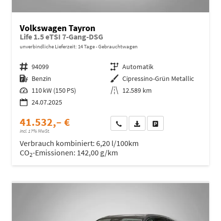
Volkswagen Tayron
Life 1.5 eTSI 7-Gang-DSG
unverbindliche Lieferzeit:
14 Tage
Gebrauchtwagen
Fahrzeugnr.
94099
Getriebe
Automatik
Kraftstoff
Benzin
Außenfarbe
Cipressino-Grün Metallic
Leistung
110 kW (150 PS)
Kilometerstand
12.589 km
24.07.2025
41.532,– €
Wir rufen Sie an
Fahrzeugexposé (PDF)
Fahrzeug parken
incl. 17% MwSt.
Verbrauch kombiniert:
6,20 l/100km
CO
-Emissionen:
142,00 g/km
2