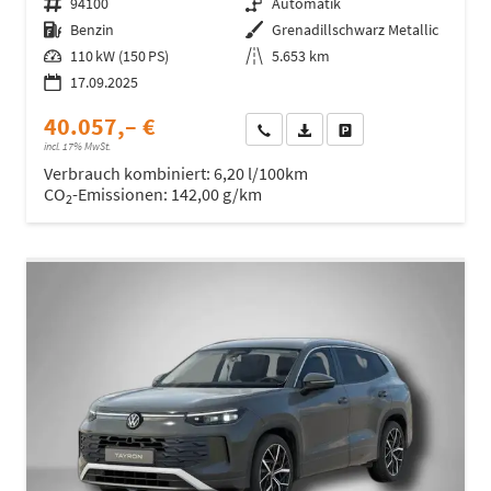
Fahrzeugnr.
94100
Getriebe
Automatik
Kraftstoff
Benzin
Außenfarbe
Grenadillschwarz Metallic
Leistung
110 kW (150 PS)
Kilometerstand
5.653 km
17.09.2025
40.057,– €
Wir rufen Sie an
Fahrzeugexposé (PDF)
Fahrzeug parken
incl. 17% MwSt.
Verbrauch kombiniert:
6,20 l/100km
CO
-Emissionen:
142,00 g/km
2