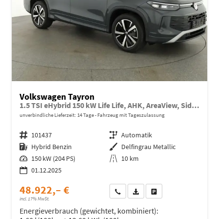
Volkswagen Tayron
1.5 TSI eHybrid 150 kW Life Life, AHK, AreaView, Side, Navi, Winter, 5-J. Garantie
unverbindliche Lieferzeit:
14 Tage
Fahrzeug mit Tageszulassung
Fahrzeugnr.
101437
Getriebe
Automatik
Kraftstoff
Hybrid Benzin
Außenfarbe
Delfingrau Metallic
Leistung
150 kW (204 PS)
Kilometerstand
10 km
01.12.2025
48.922,– €
Wir rufen Sie an
Fahrzeugexposé (PDF)
Fahrzeug parken
incl. 17% MwSt.
Energieverbrauch (gewichtet, kombiniert):