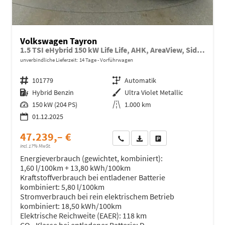
Volkswagen Tayron
1.5 TSI eHybrid 150 kW Life Life, AHK, AreaView, Side, Navi, Winter, 5-J. Garantie
unverbindliche Lieferzeit:
14 Tage
Vorführwagen
Fahrzeugnr.
101779
Getriebe
Automatik
Kraftstoff
Hybrid Benzin
Außenfarbe
Ultra Violet Metallic
Leistung
150 kW (204 PS)
Kilometerstand
1.000 km
01.12.2025
47.239,– €
Wir rufen Sie an
Fahrzeugexposé (PDF)
Fahrzeug parken
incl. 17% MwSt.
Energieverbrauch (gewichtet, kombiniert):
1,60 l/100km + 13,80 kWh/100km
Kraftstoffverbrauch bei entladener Batterie
kombiniert:
5,80 l/100km
Stromverbrauch bei rein elektrischem Betrieb
kombiniert:
18,50 kWh/100km
Elektrische Reichweite (EAER):
118 km
CO
-Klasse bei entladener Batterie:
D