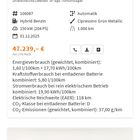
unverbindliche Lieferzeit:
14 Tage
Vorführwagen
Fahrzeugnr.
106087
Getriebe
Automatik
Kraftstoff
Hybrid Benzin
Außenfarbe
Cipressino Grün Metallic
Leistung
150 kW (204 PS)
Kilometerstand
1.000 km
01.12.2025
47.239,– €
Wir rufen Sie an
Fahrzeugexposé (PDF)
Fahrzeug parken
incl. 17% MwSt.
Energieverbrauch (gewichtet, kombiniert):
1,60 l/100km + 17,70 kWh/100km
Kraftstoffverbrauch bei entladener Batterie
kombiniert:
5,80 l/100km
Stromverbrauch bei rein elektrischem Betrieb
kombiniert:
19,90 kWh/100km
Elektrische Reichweite (EAER):
118 km
CO
-Klasse bei entladener Batterie:
D
2
CO
-Emissionen (gewichtet, kombiniert):
37,00 g/km
2