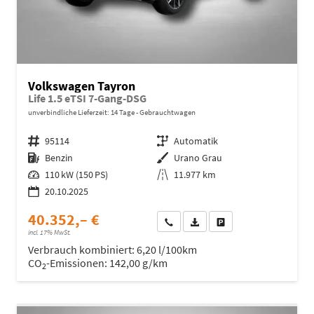
Volkswagen Tayron
Life 1.5 eTSI 7-Gang-DSG
unverbindliche Lieferzeit:
14 Tage
Gebrauchtwagen
Fahrzeugnr.
95114
Getriebe
Automatik
Kraftstoff
Benzin
Außenfarbe
Urano Grau
Leistung
110 kW (150 PS)
Kilometerstand
11.977 km
20.10.2025
40.352,– €
Wir rufen Sie an
Fahrzeugexposé (PDF)
Fahrzeug parken
incl. 17% MwSt.
Verbrauch kombiniert:
6,20 l/100km
CO
-Emissionen:
142,00 g/km
2