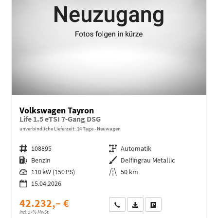
Volkswagen Tayron
Life 1.5 eTSI 7-Gang DSG
unverbindliche Lieferzeit:
14 Tage
Neuwagen
Fahrzeugnr.
108895
Getriebe
Automatik
Kraftstoff
Benzin
Außenfarbe
Delfingrau Metallic
Leistung
110 kW (150 PS)
Kilometerstand
50 km
15.04.2026
42.232,– €
Wir rufen Sie an
Fahrzeugexposé (PDF)
Fahrzeug parken
incl. 17% MwSt.