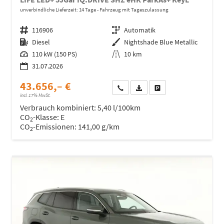
unverbindliche Lieferzeit:
14 Tage
Fahrzeug mit Tageszulassung
Fahrzeugnr.
116906
Getriebe
Automatik
Kraftstoff
Diesel
Außenfarbe
Nightshade Blue Metallic
Leistung
110 kW (150 PS)
Kilometerstand
10 km
31.07.2026
43.656,– €
Wir rufen Sie an
Fahrzeugexposé (PDF)
Fahrzeug parken
incl. 17% MwSt.
Verbrauch kombiniert:
5,40 l/100km
CO
-Klasse:
E
2
CO
-Emissionen:
141,00 g/km
2