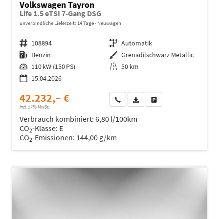
Volkswagen Tayron
Life 1.5 eTSI 7-Gang DSG
unverbindliche Lieferzeit:
14 Tage
Neuwagen
Fahrzeugnr.
108894
Getriebe
Automatik
Kraftstoff
Benzin
Außenfarbe
Grenadilschwarz Metallic
Leistung
110 kW (150 PS)
Kilometerstand
50 km
15.04.2026
42.232,– €
Wir rufen Sie an
Fahrzeugexposé (PDF)
Fahrzeug parken
incl. 17% MwSt.
Verbrauch kombiniert:
6,80 l/100km
CO
-Klasse:
E
2
CO
-Emissionen:
144,00 g/km
2