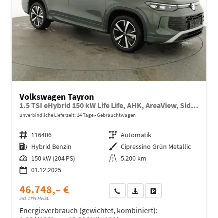
Volkswagen Tayron
1.5 TSI eHybrid 150 kW Life Life, AHK, AreaView, Side, Navi, Winter, 5-J. Garantie
unverbindliche Lieferzeit:
14 Tage
Gebrauchtwagen
Fahrzeugnr.
116406
Getriebe
Automatik
Kraftstoff
Hybrid Benzin
Außenfarbe
Cipressino Grün Metallic
Leistung
150 kW (204 PS)
Kilometerstand
5.200 km
01.12.2025
46.748,– €
Wir rufen Sie an
Fahrzeugexposé (PDF)
Fahrzeug parken
incl. 17% MwSt.
Energieverbrauch (gewichtet, kombiniert):