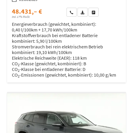
48.431,– €
Wir rufen Sie an
Fahrzeugexposé (PDF)
Fahrzeug parken
incl. 17% MwSt.
Energieverbrauch (gewichtet, kombiniert):
0,40 l/100km + 17,70 kWh/100km
Kraftstoffverbrauch bei entladener Batterie
kombiniert:
5,90 l/100km
Stromverbrauch bei rein elektrischem Betrieb
kombiniert:
19,10 kWh/100km
Elektrische Reichweite (EAER):
118 km
CO
-Klasse (gewichtet, kombiniert):
B
2
CO
-Klasse bei entladener Batterie:
D
2
CO
-Emissionen (gewichtet, kombiniert):
10,00 g/km
2