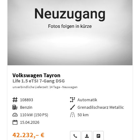
Volkswagen Tayron
Life 1.5 eTSI 7-Gang DSG
unverbindliche Lieferzeit:
14 Tage
Neuwagen
Fahrzeugnr.
108893
Getriebe
Automatik
Kraftstoff
Benzin
Außenfarbe
Grenadilschwarz Metallic
Leistung
110 kW (150 PS)
Kilometerstand
50 km
15.04.2026
42.232,– €
Wir rufen Sie an
Fahrzeugexposé (PDF)
Fahrzeug parken