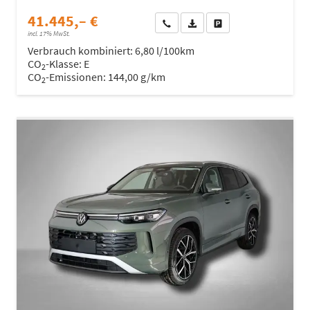
41.445,– €
Wir rufen Sie an
Fahrzeugexposé (PDF)
Fahrzeug parken
incl. 17% MwSt.
Verbrauch kombiniert:
6,80 l/100km
CO
-Klasse:
E
2
CO
-Emissionen:
144,00 g/km
2