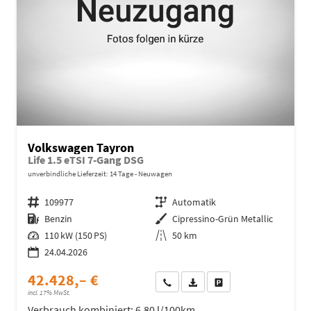
Volkswagen Tayron
Life 1.5 eTSI 7-Gang DSG
unverbindliche Lieferzeit:
14 Tage
Neuwagen
Fahrzeugnr.
109977
Getriebe
Automatik
Kraftstoff
Benzin
Außenfarbe
Cipressino-Grün Metallic
Leistung
110 kW (150 PS)
Kilometerstand
50 km
24.04.2026
42.428,– €
Wir rufen Sie an
Fahrzeugexposé (PDF)
Fahrzeug parken
incl. 17% MwSt.
Verbrauch kombiniert:
6,80 l/100km