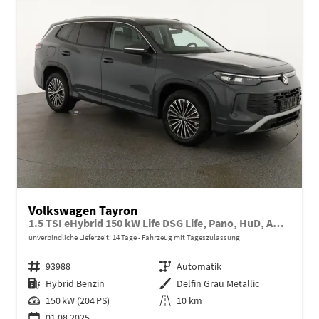
Volkswagen Tayron
1.5 TSI eHybrid 150 kW Life DSG Life, Pano, HuD, AHK, LED-Plus, Navi, 18-Zoll, 5-J Garantie
unverbindliche Lieferzeit:
14 Tage
Fahrzeug mit Tageszulassung
Fahrzeugnr.
93988
Getriebe
Automatik
Kraftstoff
Hybrid Benzin
Außenfarbe
Delfin Grau Metallic
Leistung
150 kW (204 PS)
Kilometerstand
10 km
01.08.2025