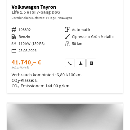
Volkswagen Tayron
Life 1.5 eTSI 7-Gang DSG
unverbindliche Lieferzeit:
14 Tage
Neuwagen
Fahrzeugnr.
108892
Getriebe
Automatik
Kraftstoff
Benzin
Außenfarbe
Cipressino-Grün Metallic
Leistung
110 kW (150 PS)
Kilometerstand
50 km
25.03.2026
41.740,– €
Wir rufen Sie an
Fahrzeugexposé (PDF)
Fahrzeug parken
incl. 17% MwSt.
Verbrauch kombiniert:
6,80 l/100km
CO
-Klasse:
E
2
CO
-Emissionen:
144,00 g/km
2