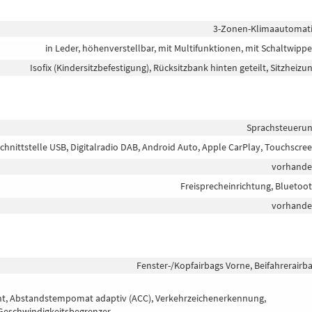
3-Zonen-Klimaautomat
in Leder, höhenverstellbar, mit Multifunktionen, mit Schaltwipp
Isofix (Kindersitzbefestigung), Rücksitzbank hinten geteilt, Sitzheizu
Sprachsteueru
chnittstelle USB, Digitalradio DAB, Android Auto, Apple CarPlay, Touchscre
vorhand
Freisprecheinrichtung, Bluetoo
vorhand
Fenster-/Kopfairbags Vorne, Beifahrerairb
tent, Abstandstempomat adaptiv (ACC), Verkehrzeichenerkennung,
Geschwindigkeitsbegrenzer