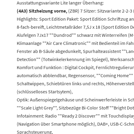
Ausstattungsvariante Lite langer Überhang:
(4A3) Sitzheizung vorne,
(ZBR) 7 Sitzer: Sitzvariante 2-2-3
Highlights: Sport Edition Paket: Sport Edition Schriftzu
8-fach-bereift, Leichtmetallräder 7,5J x 18 (Sport Editio
Alufelgen 7Jx17 ""Dundrod"" schwarz mit Winterreifen (M+
Klimaanlage ""Air Care Climatronic"" mit Bedienteil im Fah
Fenster ab B-Säule abgedunkelt, Spurhalteassistent ""Lane 
Detection"" (Totwinkelerkennung im Spiegel), Werksanschl
Komfort und Funktion : Digital Cockpit, Fernlichtregulier
automatisch abblendbar, Regensensor, ""Coming Home"" 
Schaltwippen, Schiebtüren links und rechts, Höhenverstell
(schlüsselloses Startsytem),
Optik: Außenspiegelgehäuse und Scheinwerferleiste in S
""Scale Light Grey"", Sitzbezüge Bi-Color Stoff ""Bright D
Infotainment: Radio ""Ready 2 Discover"" mit Touchdisplay
(Navigation über Smartphone möglich), DAB+, USB-C-Schnit
Sprachsteuerung,