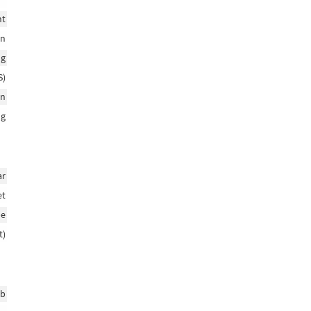
nt
en
ng
S)
en
ng
ar
et
pe
t)
eb