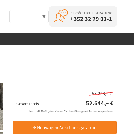
PERSÖNLICHE BERATUNG
Select Language
▼
+352 32 79 01-1
55.298,– €
52.644,– €
Gesamtpreis
incl. 17% MwSt., den Kosten für Überführung und Zulassungspapieren
Neuwagen Anschlussgarantie