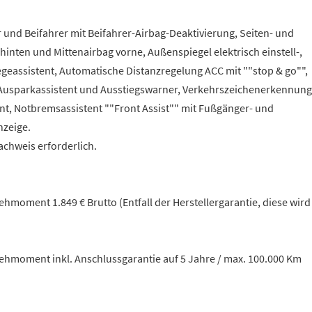
r und Beifahrer mit Beifahrer-Airbag-Deaktivierung, Seiten- und
hinten und Mittenairbag vorne, Außenspiegel elektrisch einstell-,
geassistent, Automatische Distanzregelung ACC mit ""stop & go"",
h, Ausparkassistent und Ausstiegswarner, Verkehrszeichenerkennung
t, Notbremsassistent ""Front Assist"" mit Fußgänger- und
nzeige.
chweis erforderlich.
oment 1.849 € Brutto (Entfall der Herstellergarantie, diese wird
hmoment inkl. Anschlussgarantie auf 5 Jahre / max. 100.000 Km