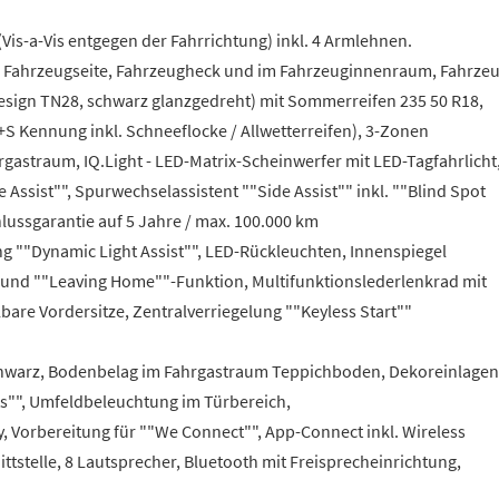
 (Vis-a-Vis entgegen der Fahrrichtung) inkl. 4 Armlehnen.
g an Fahrzeugseite, Fahrzeugheck und im Fahrzeuginnenraum, Fahrze
n Design TN28, schwarz glanzgedreht) mit Sommerreifen 235 50 R18,
S Kennung inkl. Schneeflocke / Allwetterreifen), 3-Zonen
rgastraum, IQ.Light - LED-Matrix-Scheinwerfer mit LED-Tagfahrlicht
Assist"", Spurwechselassistent ""Side Assist"" inkl. ""Blind Spot
ussgarantie auf 5 Jahre / max. 100.000 km
ung ""Dynamic Light Assist"", LED-Rückleuchten, Innenspiegel
und ""Leaving Home""-Funktion, Multifunktionslederlenkrad mit
bare Vordersitze, Zentralverriegelung ""Keyless Start""
chwarz, Bodenbelag im Fahrgastraum Teppichboden, Dekoreinlagen
ots"", Umfeldbeleuchtung im Türbereich,
, Vorbereitung für ""We Connect"", App-Connect inkl. Wireless
tstelle, 8 Lautsprecher, Bluetooth mit Freisprecheinrichtung,