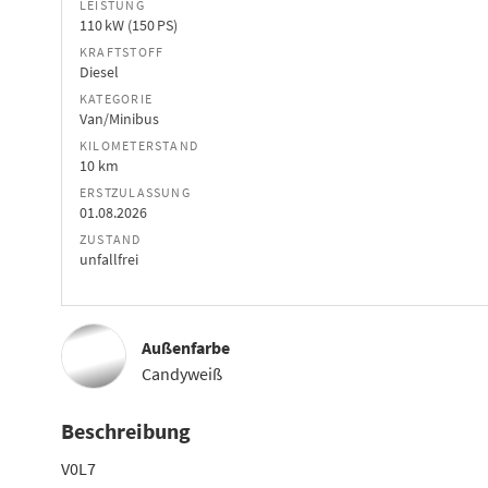
LEISTUNG
110 kW (150 PS)
KRAFTSTOFF
Diesel
KATEGORIE
Van/Minibus
KILOMETERSTAND
10 km
ERSTZULASSUNG
01.08.2026
ZUSTAND
unfallfrei
Außenfarbe
Candyweiß
Beschreibung
V0L7