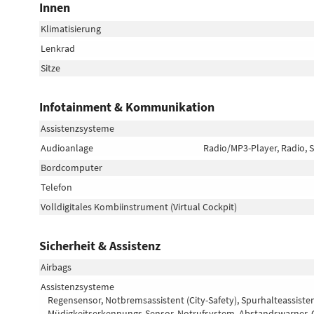
Innen
Klimatisierung
Lenkrad
Sitze
Infotainment & Kommunikation
Assistenzsysteme
Audioanlage
Radio/MP3-Player, Radio, S
Bordcomputer
Telefon
Volldigitales Kombiinstrument (Virtual Cockpit)
Sicherheit & Assistenz
Airbags
Assistenzsysteme
Regensensor, Notbremsassistent (City-Safety), Spurhalteassis
Müdigkeitserkennungs-Sensor, Notrufsystem, Abstandswarner, 