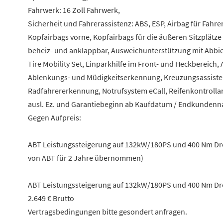
Fahrwerk: 16 Zoll Fahrwerk,
Sicherheit und Fahrerassistenz: ABS, ESP, Airbag für Fahre
Kopfairbags vorne, Kopfairbags für die äußeren Sitzplätze 
beheiz- und anklappbar, Ausweichunterstützung mit Abbie
Tire Mobility Set, Einparkhilfe im Front- und Heckbereic
Ablenkungs- und Müdigkeitserkennung, Kreuzungsassisten
Radfahrererkennung, Notrufsystem eCall, Reifenkontrolla
ausl. Ez. und Garantiebeginn ab Kaufdatum / Endkundenna
Gegen Aufpreis:
ABT Leistungssteigerung auf 132kW/180PS und 400 Nm Drehm
von ABT für 2 Jahre übernommen)
ABT Leistungssteigerung auf 132kW/180PS und 400 Nm Dre
2.649 € Brutto
Vertragsbedingungen bitte gesondert anfragen.