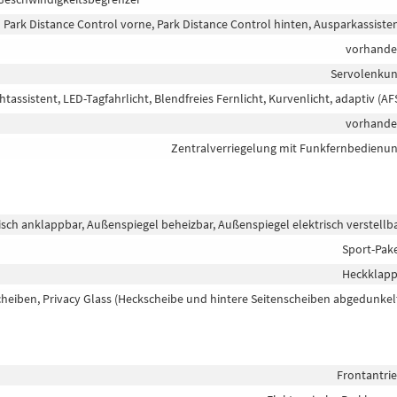
Park Distance Control vorne, Park Distance Control hinten, Ausparkassiste
vorhand
Servolenku
htassistent, LED-Tagfahrlicht, Blendfreies Fernlicht, Kurvenlicht, adaptiv (AF
vorhand
Zentralverriegelung mit Funkfernbedienu
isch anklappbar, Außenspiegel beheizbar, Außenspiegel elektrisch verstellb
Sport-Pak
Heckklap
heiben, Privacy Glass (Heckscheibe und hintere Seitenscheiben abgedunkel
Frontantri