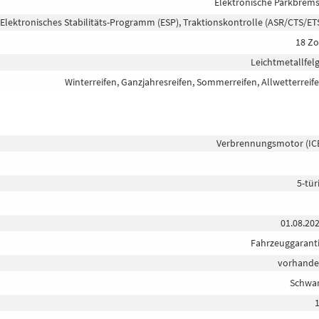
Elektronische Parkbrem
 Elektronisches Stabilitäts-Programm (ESP), Traktionskontrolle (ASR/CTS/ET
18 Zo
Leichtmetallfel
Winterreifen, Ganzjahresreifen, Sommerreifen, Allwetterreif
Verbrennungsmotor (IC
5-tür
01.08.20
Fahrzeuggarant
vorhand
Schwa