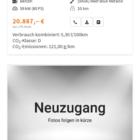
Kraftstoff
Benzin
Außenfarbe
[0A0A] Reef Blue Metallic
Leistung
59 kW (80 PS)
Kilometerstand
20 km
20.887,– €
Wir rufen Sie an
Fahrzeugexposé (PDF)
Fahrzeug parken
incl. 17% MwSt.
Verbrauch kombiniert:
5,30 l/100km
CO
-Klasse:
D
2
CO
-Emissionen:
121,00 g/km
2