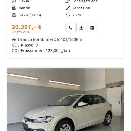
Fahrzeugnr.
106341
Getriebe
Schaltgetriebe
Kraftstoff
Benzin
Außenfarbe
Ascot Grau
Leistung
59 kW (80 PS)
Kilometerstand
9 km
20.307,– €
Wir rufen Sie an
Fahrzeugexposé (PDF)
Fahrzeug parken
incl. 17% MwSt.
Verbrauch kombiniert:
5,40 l/100km
CO
-Klasse:
D
2
CO
-Emissionen:
123,00 g/km
2