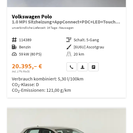
Volkswagen Polo
1.0 MPI Sitzheizung+AppConnect+PDC+LED+Touch+Lichtsensor+MultiLenkrad
unverbindliche Lieferzeit:
14 Tage
Neuwagen
Fahrzeugnr.
114389
Getriebe
Schalt. 5-Gang
Kraftstoff
Benzin
Außenfarbe
[6U6U] Ascotgrau
Leistung
59 kW (80 PS)
Kilometerstand
20 km
20.395,– €
Wir rufen Sie an
Fahrzeugexposé (PDF)
Fahrzeug parken
incl. 17% MwSt.
Verbrauch kombiniert:
5,30 l/100km
CO
-Klasse:
D
2
CO
-Emissionen:
121,00 g/km
2