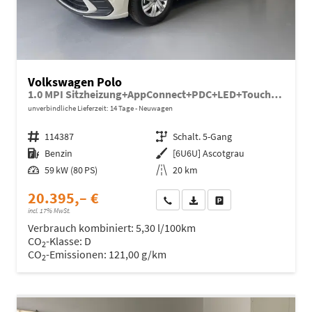
Volkswagen Polo
1.0 MPI Sitzheizung+AppConnect+PDC+LED+Touch+Lichtsensor+MultiLenkrad
unverbindliche Lieferzeit:
14 Tage
Neuwagen
Fahrzeugnr.
114387
Getriebe
Schalt. 5-Gang
Kraftstoff
Benzin
Außenfarbe
[6U6U] Ascotgrau
Leistung
59 kW (80 PS)
Kilometerstand
20 km
20.395,– €
Wir rufen Sie an
Fahrzeugexposé (PDF)
Fahrzeug parken
incl. 17% MwSt.
Verbrauch kombiniert:
5,30 l/100km
CO
-Klasse:
D
2
CO
-Emissionen:
121,00 g/km
2