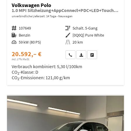
Volkswagen Polo
1.0 MPI Sitzheizung+AppConnect+PDC+LED+Touch+Lichtsensor+MultiLenkrad
unverbindliche Lieferzeit:
14 Tage
Neuwagen
Fahrzeugnr.
107649
Getriebe
Schalt. 5-Gang
Kraftstoff
Benzin
Außenfarbe
[0Q0Q] Pure White
Leistung
59 kW (80 PS)
Kilometerstand
20 km
20.592,– €
Wir rufen Sie an
Fahrzeugexposé (PDF)
Fahrzeug parken
incl. 17% MwSt.
Verbrauch kombiniert:
5,30 l/100km
CO
-Klasse:
D
2
CO
-Emissionen:
121,00 g/km
2