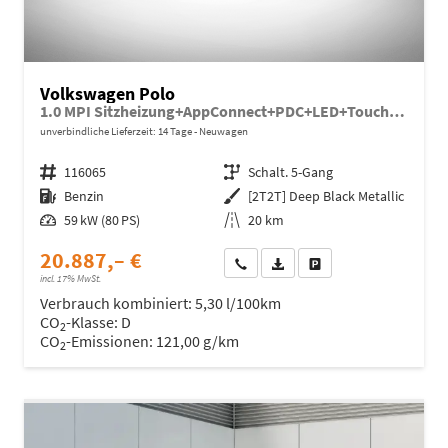
Volkswagen Polo
1.0 MPI Sitzheizung+AppConnect+PDC+LED+Touch+Lichtsensor+MultiLenkrad
unverbindliche Lieferzeit:
14 Tage
Neuwagen
Fahrzeugnr.
116065
Getriebe
Schalt. 5-Gang
Kraftstoff
Benzin
Außenfarbe
[2T2T] Deep Black Metallic
Leistung
59 kW (80 PS)
Kilometerstand
20 km
20.887,– €
Wir rufen Sie an
Fahrzeugexposé (PDF)
Fahrzeug parken
incl. 17% MwSt.
Verbrauch kombiniert:
5,30 l/100km
CO
-Klasse:
D
2
CO
-Emissionen:
121,00 g/km
2