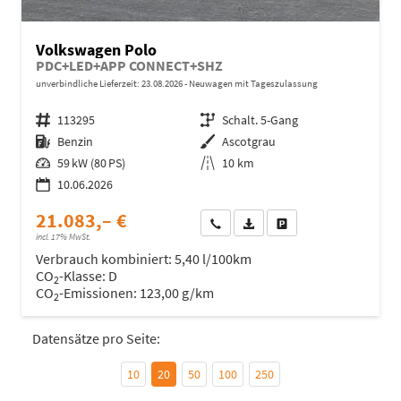
Volkswagen Polo
PDC+LED+APP CONNECT+SHZ
unverbindliche Lieferzeit:
23.08.2026
Neuwagen mit Tageszulassung
Fahrzeugnr.
113295
Getriebe
Schalt. 5-Gang
Kraftstoff
Benzin
Außenfarbe
Ascotgrau
Leistung
59 kW (80 PS)
Kilometerstand
10 km
10.06.2026
21.083,– €
Wir rufen Sie an
Fahrzeugexposé (PDF)
Fahrzeug parken
incl. 17% MwSt.
Verbrauch kombiniert:
5,40 l/100km
CO
-Klasse:
D
2
CO
-Emissionen:
123,00 g/km
2
Datensätze pro Seite:
10
20
50
100
250