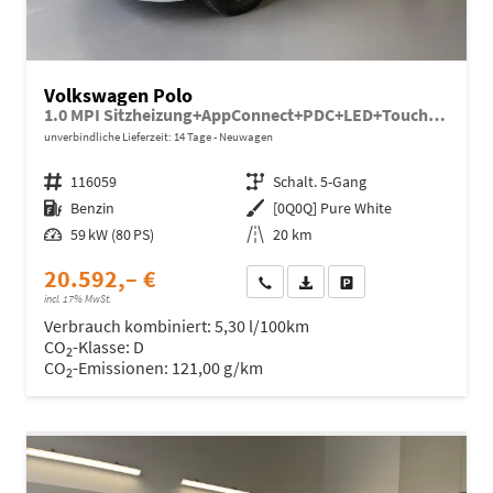
Volkswagen Polo
1.0 MPI Sitzheizung+AppConnect+PDC+LED+Touch+Lichtsensor+MultiLenkrad
unverbindliche Lieferzeit:
14 Tage
Neuwagen
Fahrzeugnr.
116059
Getriebe
Schalt. 5-Gang
Kraftstoff
Benzin
Außenfarbe
[0Q0Q] Pure White
Leistung
59 kW (80 PS)
Kilometerstand
20 km
20.592,– €
Wir rufen Sie an
Fahrzeugexposé (PDF)
Fahrzeug parken
incl. 17% MwSt.
Verbrauch kombiniert:
5,30 l/100km
CO
-Klasse:
D
2
CO
-Emissionen:
121,00 g/km
2