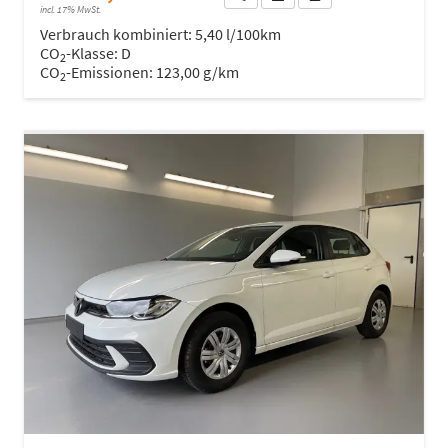
incl. 17% MwSt.
Verbrauch kombiniert:
5,40 l/100km
CO
-Klasse:
D
2
CO
-Emissionen:
123,00 g/km
2