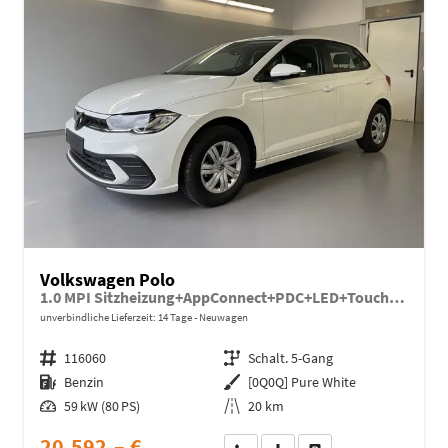
Volkswagen Polo
1.0 MPI Sitzheizung+AppConnect+PDC+LED+Touch+Lichtsensor+MultiLenkrad
unverbindliche Lieferzeit:
14 Tage
Neuwagen
Fahrzeugnr.
116060
Getriebe
Schalt. 5-Gang
Kraftstoff
Benzin
Außenfarbe
[0Q0Q] Pure White
Leistung
59 kW (80 PS)
Kilometerstand
20 km
20.592,– €