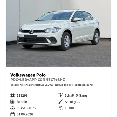
Volkswagen Polo
PDC+LED+APP CONNECT+SHZ
unverbindliche Lieferzeit:
23.08.2026
Neuwagen mit Tageszulassung
Fahrzeugnr.
113293
Getriebe
Schalt. 5-Gang
Kraftstoff
Benzin
Außenfarbe
Ascotgrau
Leistung
59 kW (80 PS)
Kilometerstand
10 km
01.06.2026