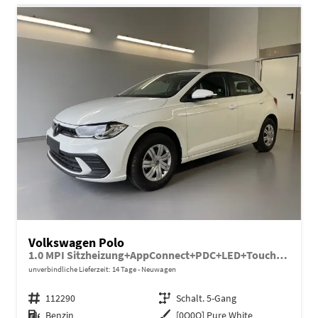
Volkswagen Polo
1.0 MPI Sitzheizung+AppConnect+PDC+LED+Touch+Lichtsensor+MultiLenkrad
unverbindliche Lieferzeit:
14 Tage
Neuwagen
Fahrzeugnr.
112290
Getriebe
Schalt. 5-Gang
Kraftstoff
Benzin
Außenfarbe
[0Q0Q] Pure White