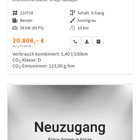
Fahrzeugnr.
110718
Getriebe
Schalt. 5-Gang
Kraftstoff
Benzin
Außenfarbe
Ascotgrau
Leistung
59 kW (80 PS)
Kilometerstand
10 km
20.808,– €
Wir rufen Sie an
Fahrzeugexposé (PDF)
Fahrzeug parken
incl. 17% MwSt.
Verbrauch kombiniert:
5,40 l/100km
CO
-Klasse:
D
2
CO
-Emissionen:
123,00 g/km
2