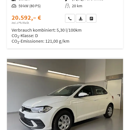
Leistung
59 kW (80 PS)
Kilometerstand
20 km
20.592,– €
Wir rufen Sie an
Fahrzeugexposé (PDF)
Fahrzeug parken
incl. 17% MwSt.
Verbrauch kombiniert:
5,30 l/100km
CO
-Klasse:
D
2
CO
-Emissionen:
121,00 g/km
2