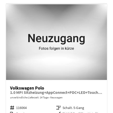
Volkswagen Polo
1.0 MPI Sitzheizung+AppConnect+PDC+LED+Touch+Lichtsensor+MultiLenkrad
unverbindliche Lieferzeit:
14 Tage
Neuwagen
Fahrzeugnr.
116064
Getriebe
Schalt. 5-Gang