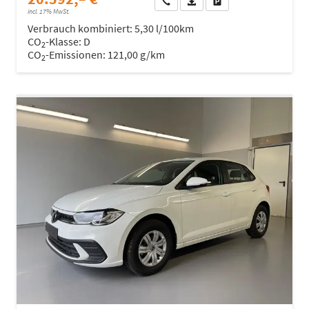
Wir rufen Sie an
Fahrzeugexposé (PDF)
Fahrzeug parken
incl. 17% MwSt.
Verbrauch kombiniert:
5,30 l/100km
CO
-Klasse:
D
2
CO
-Emissionen:
121,00 g/km
2