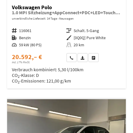
Volkswagen Polo
1.0 MPI Sitzheizung+AppConnect+PDC+LED+Touch+Lichtsensor+MultiLenkrad
unverbindliche Lieferzeit:
14 Tage
Neuwagen
Fahrzeugnr.
116061
Getriebe
Schalt. 5-Gang
Kraftstoff
Benzin
Außenfarbe
[0Q0Q] Pure White
Leistung
59 kW (80 PS)
Kilometerstand
20 km
20.592,– €
Wir rufen Sie an
Fahrzeugexposé (PDF)
Fahrzeug parken
incl. 17% MwSt.
Verbrauch kombiniert:
5,30 l/100km
CO
-Klasse:
D
2
CO
-Emissionen:
121,00 g/km
2