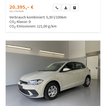
20.395,– €
Wir rufen Sie an
Fahrzeugexposé (PDF)
Fahrzeug parken
incl. 17% MwSt.
Verbrauch kombiniert:
5,30 l/100km
CO
-Klasse:
D
2
CO
-Emissionen:
121,00 g/km
2