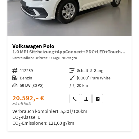
Volkswagen Polo
1.0 MPI Sitzheizung+AppConnect+PDC+LED+Touch+Lichtsensor+MultiLenkrad
unverbindliche Lieferzeit:
14 Tage
Neuwagen
Fahrzeugnr.
112289
Getriebe
Schalt. 5-Gang
Kraftstoff
Benzin
Außenfarbe
[0Q0Q] Pure White
Leistung
59 kW (80 PS)
Kilometerstand
20 km
20.592,– €
Wir rufen Sie an
Fahrzeugexposé (PDF)
Fahrzeug parken
incl. 17% MwSt.
Verbrauch kombiniert:
5,30 l/100km
CO
-Klasse:
D
2
CO
-Emissionen:
121,00 g/km
2