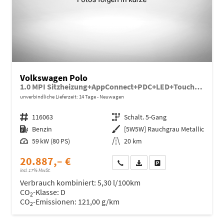
Volkswagen Polo
1.0 MPI Sitzheizung+AppConnect+PDC+LED+Touch+Lichtsensor+MultiLenkrad
unverbindliche Lieferzeit:
14 Tage
Neuwagen
Fahrzeugnr.
116063
Getriebe
Schalt. 5-Gang
Kraftstoff
Benzin
Außenfarbe
[5W5W] Rauchgrau Metallic
Leistung
59 kW (80 PS)
Kilometerstand
20 km
20.887,– €
Wir rufen Sie an
Fahrzeugexposé (PDF)
Fahrzeug parken
incl. 17% MwSt.
Verbrauch kombiniert:
5,30 l/100km
CO
-Klasse:
D
2
CO
-Emissionen:
121,00 g/km
2