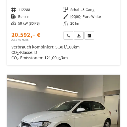
Fahrzeugnr.
112288
Getriebe
Schalt. 5-Gang
Kraftstoff
Benzin
Außenfarbe
[0Q0Q] Pure White
Leistung
59 kW (80 PS)
Kilometerstand
20 km
20.592,– €
Wir rufen Sie an
Fahrzeugexposé (PDF)
Fahrzeug parken
incl. 17% MwSt.
Verbrauch kombiniert:
5,30 l/100km
CO
-Klasse:
D
2
CO
-Emissionen:
121,00 g/km
2