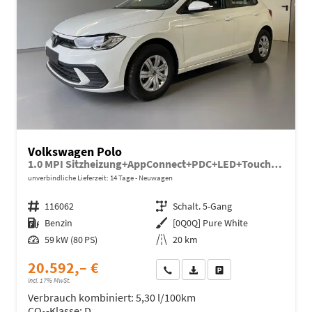
Volkswagen Polo
1.0 MPI Sitzheizung+AppConnect+PDC+LED+Touch+Lichtsensor+MultiLenkrad
unverbindliche Lieferzeit:
14 Tage
Neuwagen
Fahrzeugnr.
116062
Getriebe
Schalt. 5-Gang
Kraftstoff
Benzin
Außenfarbe
[0Q0Q] Pure White
Leistung
59 kW (80 PS)
Kilometerstand
20 km
20.592,– €
Wir rufen Sie an
Fahrzeugexposé (PDF)
Fahrzeug parken
incl. 17% MwSt.
Verbrauch kombiniert:
5,30 l/100km
CO
-Klasse:
D