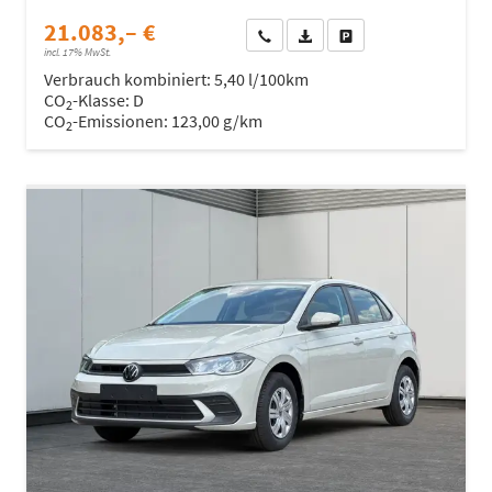
21.083,– €
Wir rufen Sie an
Fahrzeugexposé (PDF)
Fahrzeug parken
incl. 17% MwSt.
Verbrauch kombiniert:
5,40 l/100km
CO
-Klasse:
D
2
CO
-Emissionen:
123,00 g/km
2