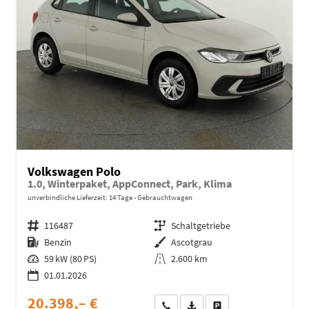
Volkswagen Polo
1.0, Winterpaket, AppConnect, Park, Klima
unverbindliche Lieferzeit:
14 Tage
Gebrauchtwagen
Fahrzeugnr.
116487
Getriebe
Schaltgetriebe
Kraftstoff
Benzin
Außenfarbe
Ascotgrau
Leistung
59 kW (80 PS)
Kilometerstand
2.600 km
01.01.2026
20.398,– €
Wir rufen Sie an
Fahrzeugexposé (PDF)
Fahrzeug parken