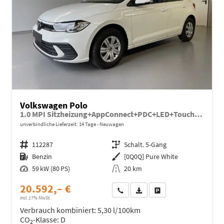
Volkswagen Polo
1.0 MPI Sitzheizung+AppConnect+PDC+LED+Touch+Lichtsensor+MultiLenkrad
unverbindliche Lieferzeit:
14 Tage
Neuwagen
Fahrzeugnr.
112287
Getriebe
Schalt. 5-Gang
Kraftstoff
Benzin
Außenfarbe
[0Q0Q] Pure White
Leistung
59 kW (80 PS)
Kilometerstand
20 km
20.592,– €
Wir rufen Sie an
Fahrzeugexposé (PDF)
Fahrzeug parken
incl. 17% MwSt.
Verbrauch kombiniert:
5,30 l/100km
CO
-Klasse:
D
2