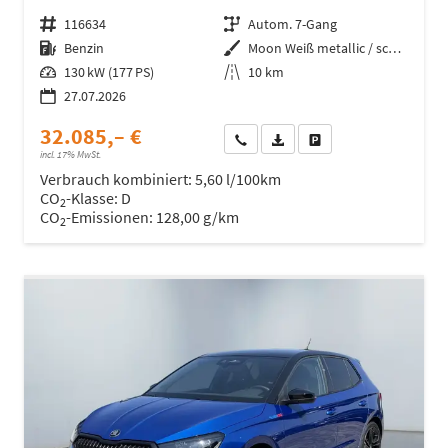
Fahrzeugnr.
116634
Getriebe
Autom. 7-Gang
Kraftstoff
Benzin
Außenfarbe
Moon Weiß metallic / schwarzes Dach
Leistung
130 kW (177 PS)
Kilometerstand
10 km
27.07.2026
32.085,– €
Wir rufen Sie an
Fahrzeugexposé (PDF)
Fahrzeug parken
incl. 17% MwSt.
Verbrauch kombiniert:
5,60 l/100km
CO
-Klasse:
D
2
CO
-Emissionen:
128,00 g/km
2