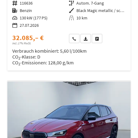
Fahrzeugnr.
116636
Getriebe
Autom. 7-Gang
Kraftstoff
Benzin
Außenfarbe
Black Magic metallic / schwarzes Dach
Leistung
130 kW (177 PS)
Kilometerstand
10 km
27.07.2026
32.085,– €
Wir rufen Sie an
Fahrzeugexposé (PDF)
Fahrzeug parken
incl. 17% MwSt.
Verbrauch kombiniert:
5,60 l/100km
CO
-Klasse:
D
2
CO
-Emissionen:
128,00 g/km
2