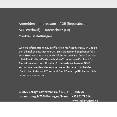
Anmelden
Impressum
AGB (Reparaturen)
AGB (Verkauf)
Datenschutz (FR)
Cookie-Einstellungen
Weitere Informationen zum offiziellen Kraftstoffverbrauch und zu
den offiziellen spezifischen CO
-Emissionen und gegebenenfalls
2
zum Stromverbrauch neuer PKW können dem 'Leitfaden über den
offiziellen Kraftstoffverbrauch, die offiziellen spezifischen CO
-
2
Emissionen und den offiziellen Stromverbrauch neuer PKW'
entnommen werden, der an allen Verkaufsstellen und bei der
'Deutschen Automobil Treuhand GmbH' unentgeltlich erhältlich
ist unter www.dat.de.
© 2026
Garage Castermans S. à r. l.
,
175, Route de
Luxembourg
,
L-7540
Rollingen / Mersch,
+352 32 79 01-1
Powered by Autrado