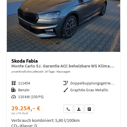
Skoda Fabia
Monte Carlo 5J. Garantie ACC beheizbare WS Klimaauto 16 Zoll LM Bi-LED Kamera Kessy
unverbindliche Lieferzeit:
14 Tage
Neuwagen
Fahrzeugnr.
111454
Getriebe
Doppelkupplungsgetriebe (DSG)
Kraftstoff
Benzin
Außenfarbe
Graphite-Grau Metallic
Leistung
110 kW (150 PS)
29.254,– €
Wir rufen Sie an
Fahrzeugexposé (PDF)
Fahrzeug parken
incl. 17% MwSt.
Verbrauch kombiniert:
5,80 l/100km
CO
-Klasse:
D
2