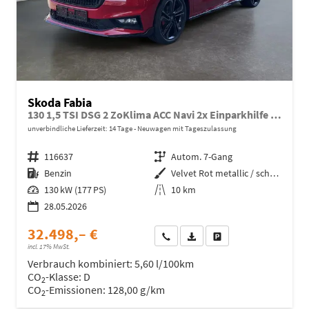
Skoda Fabia
130 1,5 TSI DSG 2 ZoKlima ACC Navi 2x Einparkhilfe Kessy 18 Zoll beheiztes Lenkrad Sitzheizung Sunset 5J Garantie
unverbindliche Lieferzeit:
14 Tage
Neuwagen mit Tageszulassung
Fahrzeugnr.
116637
Getriebe
Autom. 7-Gang
Kraftstoff
Benzin
Außenfarbe
Velvet Rot metallic / schwarzes Dach
Leistung
130 kW (177 PS)
Kilometerstand
10 km
28.05.2026
32.498,– €
Wir rufen Sie an
Fahrzeugexposé (PDF)
Fahrzeug parken
incl. 17% MwSt.
Verbrauch kombiniert:
5,60 l/100km
CO
-Klasse:
D
2
CO
-Emissionen:
128,00 g/km
2