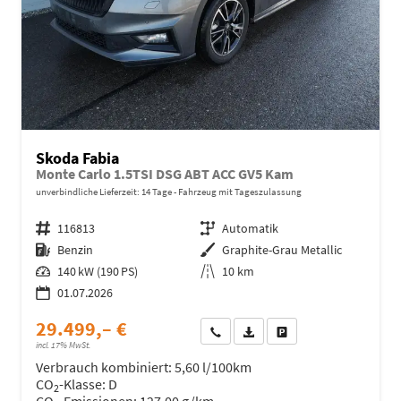
Skoda Fabia
Monte Carlo 1.5TSI DSG ABT ACC GV5 Kam
unverbindliche Lieferzeit:
14 Tage
Fahrzeug mit Tageszulassung
Fahrzeugnr.
116813
Getriebe
Automatik
Kraftstoff
Benzin
Außenfarbe
Graphite-Grau Metallic
Leistung
140 kW (190 PS)
Kilometerstand
10 km
01.07.2026
29.499,– €
Wir rufen Sie an
Fahrzeugexposé (PDF)
Fahrzeug parken
incl. 17% MwSt.
Verbrauch kombiniert:
5,60 l/100km
CO
-Klasse:
D
2
CO
-Emissionen:
127,00 g/km