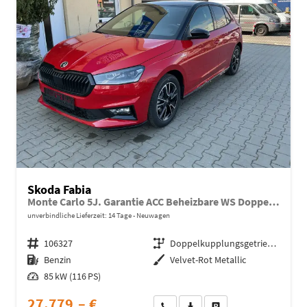
Skoda Fabia
Monte Carlo 5J. Garantie ACC Beheizbare WS Doppelter Kofferraumboden Klimaauto 16 Zoll LM Bi-LED Kamera Kessy
unverbindliche Lieferzeit:
14 Tage
Neuwagen
Fahrzeugnr.
106327
Getriebe
Doppelkupplungsgetriebe (DSG)
Kraftstoff
Benzin
Außenfarbe
Velvet-Rot Metallic
Leistung
85 kW (116 PS)
27.779,– €
Wir rufen Sie an
Fahrzeugexposé (PDF)
Fahrzeug parken