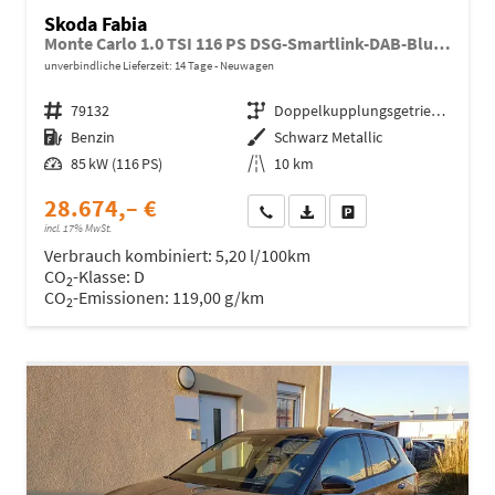
Skoda Fabia
Monte Carlo 1.0 TSI 116 PS DSG-Smartlink-DAB-Bluetooth-Panodach-Klimaautomatik-2xPDC--Kamera-SHZ-LED-Tempomat-17''Alu-Sofort
unverbindliche Lieferzeit:
14 Tage
Neuwagen
Fahrzeugnr.
79132
Getriebe
Doppelkupplungsgetriebe (DSG)
Kraftstoff
Benzin
Außenfarbe
Schwarz Metallic
Leistung
85 kW (116 PS)
Kilometerstand
10 km
28.674,– €
Wir rufen Sie an
Fahrzeugexposé (PDF)
Fahrzeug parken
incl. 17% MwSt.
Verbrauch kombiniert:
5,20 l/100km
CO
-Klasse:
D
2
CO
-Emissionen:
119,00 g/km
2