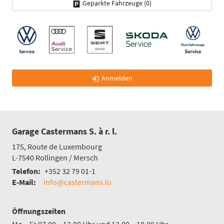
Geparkte Fahrzeuge (
0
)
Anmelden
Garage Castermans S. à r. l.
175, Route de Luxembourg
L-7540
Rollingen / Mersch
Telefon:
+352 32 79 01-1
E-Mail:
info@castermans.lu
Öffnungszeiten