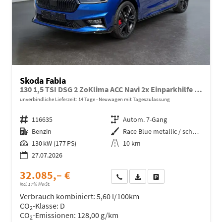
Skoda Fabia
130 1,5 TSI DSG 2 ZoKlima ACC Navi 2x Einparkhilfe Kessy 18 Zoll beheiztes Lenkrad Sitzheizung Sunset 5J Garantie
unverbindliche Lieferzeit:
14 Tage
Neuwagen mit Tageszulassung
Fahrzeugnr.
116635
Getriebe
Autom. 7-Gang
Kraftstoff
Benzin
Außenfarbe
Race Blue metallic / schwarzes Dach
Leistung
130 kW (177 PS)
Kilometerstand
10 km
27.07.2026
32.085,– €
Wir rufen Sie an
Fahrzeugexposé (PDF)
Fahrzeug parken
incl. 17% MwSt.
Verbrauch kombiniert:
5,60 l/100km
CO
-Klasse:
D
2
CO
-Emissionen:
128,00 g/km
2