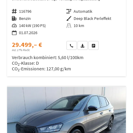
Fahrzeugnr.
116796
Getriebe
Automatik
Kraftstoff
Benzin
Außenfarbe
Deep Black Perleffekt
Leistung
140 kW (190 PS)
Kilometerstand
10 km
01.07.2026
29.499,– €
Wir rufen Sie an
Fahrzeugexposé (PDF)
Fahrzeug parken
incl. 17% MwSt.
Verbrauch kombiniert:
5,60 l/100km
CO
-Klasse:
D
2
CO
-Emissionen:
127,00 g/km
2