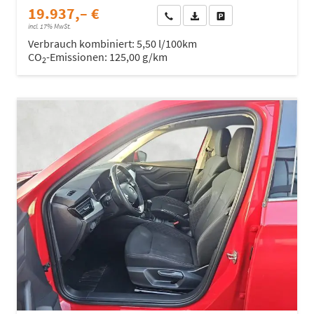
19.937,– €
Wir rufen Sie an
Fahrzeugexposé (PDF)
Fahrzeug parken
incl. 17% MwSt.
Verbrauch kombiniert:
5,50 l/100km
CO
-Emissionen:
125,00 g/km
2