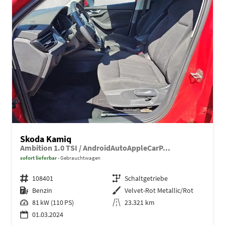
Skoda Kamiq
Ambition 1.0 TSI / AndroidAutoAppleCarP...
sofort lieferbar
Gebrauchtwagen
Fahrzeugnr.
108401
Getriebe
Schaltgetriebe
Kraftstoff
Benzin
Außenfarbe
Velvet-Rot Metallic/Rot
Leistung
81 kW (110 PS)
Kilometerstand
23.321 km
01.03.2024