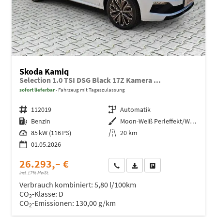
Skoda Kamiq
Selection 1.0 TSI DSG Black 17Z Kamera ...
sofort lieferbar
Fahrzeug mit Tageszulassung
Fahrzeugnr.
112019
Getriebe
Automatik
Kraftstoff
Benzin
Außenfarbe
Moon-Weiß Perleffekt/Weiß
Leistung
85 kW (116 PS)
Kilometerstand
20 km
01.05.2026
26.293,– €
Wir rufen Sie an
Fahrzeugexposé (PDF)
Fahrzeug parken
incl. 17% MwSt.
Verbrauch kombiniert:
5,80 l/100km
CO
-Klasse:
D
2
CO
-Emissionen:
130,00 g/km
2