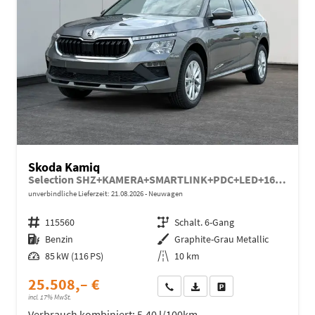
Skoda Kamiq
Selection SHZ+KAMERA+SMARTLINK+PDC+LED+16" ALU
unverbindliche Lieferzeit:
21.08.2026
Neuwagen
Fahrzeugnr.
115560
Getriebe
Schalt. 6-Gang
Kraftstoff
Benzin
Außenfarbe
Graphite-Grau Metallic
Leistung
85 kW (116 PS)
Kilometerstand
10 km
25.508,– €
Wir rufen Sie an
Fahrzeugexposé (PDF)
Fahrzeug parken
incl. 17% MwSt.
Verbrauch kombiniert:
5,40 l/100km