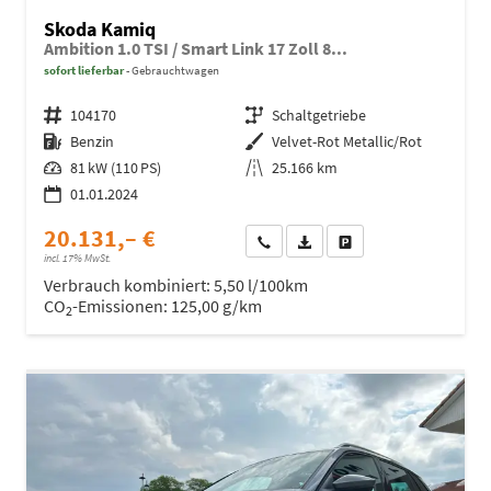
Skoda Kamiq
Ambition 1.0 TSI / Smart Link 17 Zoll 8...
sofort lieferbar
Gebrauchtwagen
Fahrzeugnr.
104170
Getriebe
Schaltgetriebe
Kraftstoff
Benzin
Außenfarbe
Velvet-Rot Metallic/Rot
Leistung
81 kW (110 PS)
Kilometerstand
25.166 km
01.01.2024
20.131,– €
Wir rufen Sie an
Fahrzeugexposé (PDF)
Fahrzeug parken
incl. 17% MwSt.
Verbrauch kombiniert:
5,50 l/100km
CO
-Emissionen:
125,00 g/km
2