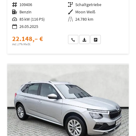
Fahrzeugnr.
109406
Getriebe
Schaltgetriebe
Kraftstoff
Benzin
Außenfarbe
Moon Weiß
Leistung
85 kW (116 PS)
Kilometerstand
24.780 km
26.05.2025
22.148,– €
Wir rufen Sie an
Fahrzeugexposé (PDF)
Fahrzeug parken
incl. 17% MwSt.