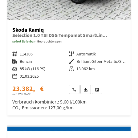
Skoda Kamiq
Selection 1.0 TSI DSG Tempomat SmartLin...
sofort lieferbar
Gebrauchtwagen
Fahrzeugnr.
114306
Getriebe
Automatik
Kraftstoff
Benzin
Außenfarbe
Brilliant-Silber Metallic/Silber
Leistung
85 kW (116 PS)
Kilometerstand
13.962 km
01.03.2025
23.382,– €
Wir rufen Sie an
Fahrzeugexposé (PDF)
Fahrzeug parken
incl. 17% MwSt.
Verbrauch kombiniert:
5,60 l/100km
CO
-Emissionen:
127,00 g/km
2