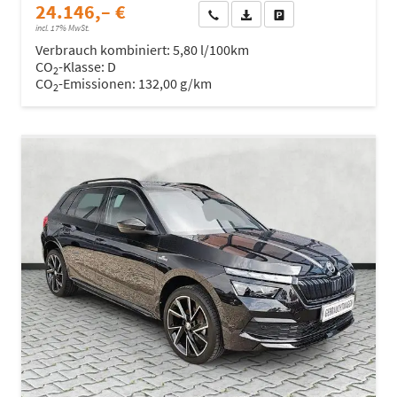
24.146,– €
Wir rufen Sie an
Fahrzeugexposé (PDF)
Fahrzeug parken
incl. 17% MwSt.
Verbrauch kombiniert:
5,80 l/100km
CO
-Klasse:
D
2
CO
-Emissionen:
132,00 g/km
2