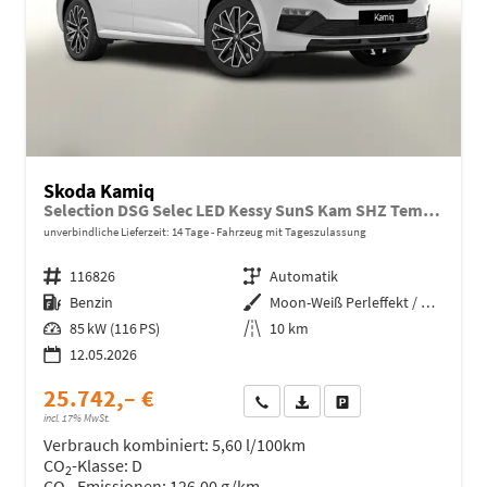
Skoda Kamiq
Selection DSG Selec LED Kessy SunS Kam SHZ Temp PDC
unverbindliche Lieferzeit:
14 Tage
Fahrzeug mit Tageszulassung
Fahrzeugnr.
116826
Getriebe
Automatik
Kraftstoff
Benzin
Außenfarbe
Moon-Weiß Perleffekt / Dach in B
Leistung
85 kW (116 PS)
Kilometerstand
10 km
12.05.2026
25.742,– €
Wir rufen Sie an
Fahrzeugexposé (PDF)
Fahrzeug parken
incl. 17% MwSt.
Verbrauch kombiniert:
5,60 l/100km
CO
-Klasse:
D
2
CO
-Emissionen:
126,00 g/km