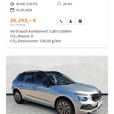
Leistung
85 kW (116 PS)
Kilometerstand
20 km
01.05.2026
26.293,– €
Wir rufen Sie an
Fahrzeugexposé (PDF)
Fahrzeug parken
incl. 17% MwSt.
Verbrauch kombiniert:
5,80 l/100km
CO
-Klasse:
D
2
CO
-Emissionen:
130,00 g/km
2