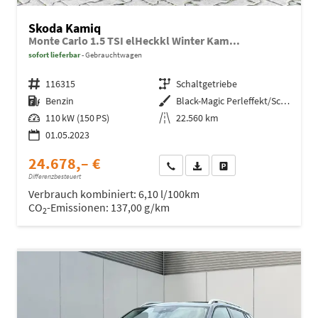
Skoda Kamiq
Monte Carlo 1.5 TSI elHeckkl Winter Kam...
sofort lieferbar
Gebrauchtwagen
Fahrzeugnr.
116315
Getriebe
Schaltgetriebe
Kraftstoff
Benzin
Außenfarbe
Black-Magic Perleffekt/Schwarz
Leistung
110 kW (150 PS)
Kilometerstand
22.560 km
01.05.2023
24.678,– €
Wir rufen Sie an
Fahrzeugexposé (PDF)
Fahrzeug parken
Differenzbesteuert
Verbrauch kombiniert:
6,10 l/100km
CO
-Emissionen:
137,00 g/km
2