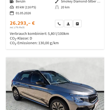
Kraftstoff
Benzin
Außenfarbe
Smokey Diamond-Silber .../Silber
Leistung
85 kW (116 PS)
Kilometerstand
20 km
01.05.2026
26.293,– €
Wir rufen Sie an
Fahrzeugexposé (PDF)
Fahrzeug parken
incl. 17% MwSt.
Verbrauch kombiniert:
5,80 l/100km
CO
-Klasse:
D
2
CO
-Emissionen:
130,00 g/km
2