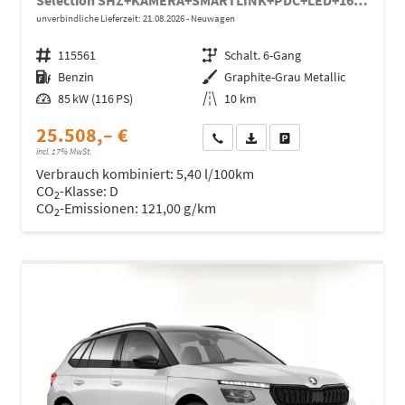
Selection SHZ+KAMERA+SMARTLINK+PDC+LED+16" ALU
unverbindliche Lieferzeit:
21.08.2026
Neuwagen
Fahrzeugnr.
115561
Getriebe
Schalt. 6-Gang
Kraftstoff
Benzin
Außenfarbe
Graphite-Grau Metallic
Leistung
85 kW (116 PS)
Kilometerstand
10 km
25.508,– €
Wir rufen Sie an
Fahrzeugexposé (PDF)
Fahrzeug parken
incl. 17% MwSt.
Verbrauch kombiniert:
5,40 l/100km
CO
-Klasse:
D
2
CO
-Emissionen:
121,00 g/km
2