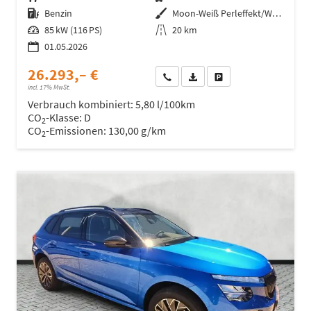
Kraftstoff
Benzin
Außenfarbe
Moon-Weiß Perleffekt/Weiß
Leistung
85 kW (116 PS)
Kilometerstand
20 km
01.05.2026
26.293,– €
Wir rufen Sie an
Fahrzeugexposé (PDF)
Fahrzeug parken
incl. 17% MwSt.
Verbrauch kombiniert:
5,80 l/100km
CO
-Klasse:
D
2
CO
-Emissionen:
130,00 g/km
2