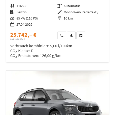
Fahrzeugnr.
116836
Getriebe
Automatik
Kraftstoff
Benzin
Außenfarbe
Moon-Weiß Perleffekt / Dach in B
Leistung
85 kW (116 PS)
Kilometerstand
10 km
27.04.2026
25.742,– €
Wir rufen Sie an
Fahrzeugexposé (PDF)
Fahrzeug parken
incl. 17% MwSt.
Verbrauch kombiniert:
5,60 l/100km
CO
-Klasse:
D
2
CO
-Emissionen:
126,00 g/km
2