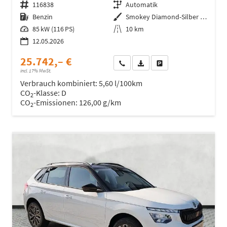
Fahrzeugnr.
116838
Getriebe
Automatik
Kraftstoff
Benzin
Außenfarbe
Smokey Diamond-Silber Metallic /
Leistung
85 kW (116 PS)
Kilometerstand
10 km
12.05.2026
25.742,– €
Wir rufen Sie an
Fahrzeugexposé (PDF)
Fahrzeug parken
incl. 17% MwSt.
Verbrauch kombiniert:
5,60 l/100km
CO
-Klasse:
D
2
CO
-Emissionen:
126,00 g/km
2