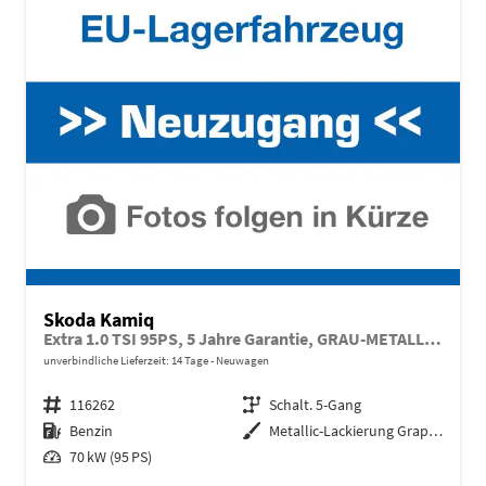
Skoda Kamiq
Extra 1.0 TSI 95PS, 5 Jahre Garantie, GRAU-METALLIC, 16" Alu, Climatronic, Radio 8" + SmartLink, Parksensoren hinten, Rückfahrkamera, Sitzheizung, SunSet, Tempomat, Armlehne, NSW, LED-Scheinwerfer, Dachreling,Virtual Cockpit, Reserverad, M-Lederlenkrad BEHEIZT
unverbindliche Lieferzeit:
14 Tage
Neuwagen
Fahrzeugnr.
116262
Getriebe
Schalt. 5-Gang
Kraftstoff
Benzin
Außenfarbe
Metallic-Lackierung Graphit-Grau
Leistung
70 kW (95 PS)