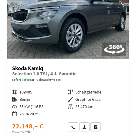
Skoda Kamiq
Selection 1.0 TSI / 4 J. Garantie
sofort lieferbar
Gebrauchtwagen
Fahrzeugnr.
109405
Getriebe
Schaltgetriebe
Kraftstoff
Benzin
Außenfarbe
Graphite Grau
Leistung
85 kW (116 PS)
Kilometerstand
26.470 km
28.04.2025
22.148,– €
Wir rufen Sie an
Fahrzeugexposé (PDF)
Fahrzeug parken
incl. 17% MwSt.