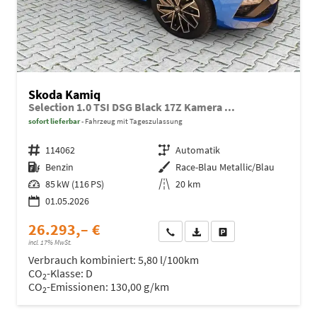
Skoda Kamiq
Selection 1.0 TSI DSG Black 17Z Kamera ...
sofort lieferbar
Fahrzeug mit Tageszulassung
Fahrzeugnr.
114062
Getriebe
Automatik
Kraftstoff
Benzin
Außenfarbe
Race-Blau Metallic/Blau
Leistung
85 kW (116 PS)
Kilometerstand
20 km
01.05.2026
26.293,– €
Wir rufen Sie an
Fahrzeugexposé (PDF)
Fahrzeug parken
incl. 17% MwSt.
Verbrauch kombiniert:
5,80 l/100km
CO
-Klasse:
D
2
CO
-Emissionen:
130,00 g/km
2