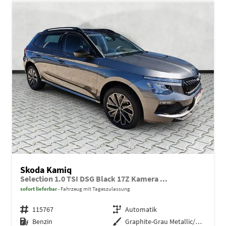
Skoda Kamiq
Selection 1.0 TSI DSG Black 17Z Kamera ...
sofort lieferbar
Fahrzeug mit Tageszulassung
Fahrzeugnr.
115767
Getriebe
Automatik
Kraftstoff
Benzin
Außenfarbe
Graphite-Grau Metallic/Grau