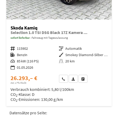
Skoda Kamiq
Selection 1.0 TSI DSG Black 17Z Kamera ...
sofort lieferbar
Fahrzeug mit Tageszulassung
Fahrzeugnr.
115902
Getriebe
Automatik
Kraftstoff
Benzin
Außenfarbe
Smokey Diamond-Silber .../Silber
Leistung
85 kW (116 PS)
Kilometerstand
20 km
01.05.2026
26.293,– €
Wir rufen Sie an
Fahrzeugexposé (PDF)
Fahrzeug parken
incl. 17% MwSt.
Verbrauch kombiniert:
5,80 l/100km
CO
-Klasse:
D
2
CO
-Emissionen:
130,00 g/km
2
Datensätze pro Seite: