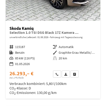
Skoda Kamiq
Selection 1.0 TSI DSG Black 17Z Kamera ...
unverbindliche Lieferzeit:
01.08.2026
Fahrzeug mit Tageszulassung
Fahrzeugnr.
115187
Getriebe
Automatik
Kraftstoff
Benzin
Außenfarbe
Graphite-Grau Metallic/Grau
Leistung
85 kW (116 PS)
Kilometerstand
20 km
01.05.2026
26.293,– €
Wir rufen Sie an
Fahrzeugexposé (PDF)
Fahrzeug parken
incl. 17% MwSt.
Verbrauch kombiniert:
5,80 l/100km
CO
-Klasse:
D
2
CO
-Emissionen:
130,00 g/km
2