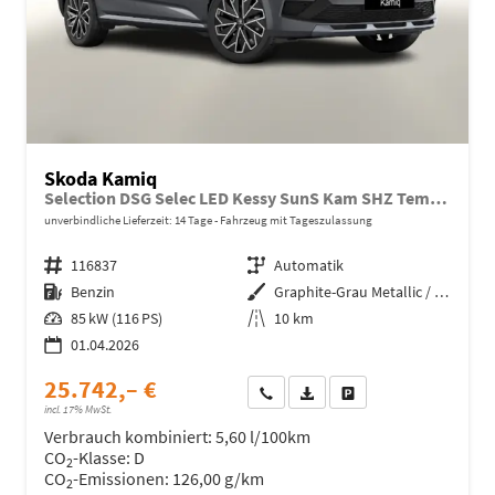
Skoda Kamiq
Selection DSG Selec LED Kessy SunS Kam SHZ Temp PDC
unverbindliche Lieferzeit:
14 Tage
Fahrzeug mit Tageszulassung
Fahrzeugnr.
116837
Getriebe
Automatik
Kraftstoff
Benzin
Außenfarbe
Graphite-Grau Metallic / Dach in
Leistung
85 kW (116 PS)
Kilometerstand
10 km
01.04.2026
25.742,– €
Wir rufen Sie an
Fahrzeugexposé (PDF)
Fahrzeug parken
incl. 17% MwSt.
Verbrauch kombiniert:
5,60 l/100km
CO
-Klasse:
D
2
CO
-Emissionen:
126,00 g/km
2