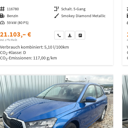
Fahrzeugnr.
116780
Getriebe
Schalt. 5-Gang
Kraftstoff
Benzin
Außenfarbe
Smokey Diamond Metallic
Leistung
59 kW (80 PS)
21.103,– €
Wir rufen Sie an
Fahrzeugexposé (PDF)
Fahrzeug parken
incl. 17% MwSt.
i
Verbrauch kombiniert:
5,10 l/100km
CO
-Klasse:
D
2
CO
-Emissionen:
117,00 g/km
2