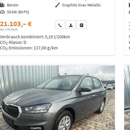
Kraftstoff
Benzin
Außenfarbe
Graphite Grau Metallic
Leistung
59 kW (80 PS)
21.103,– €
Wir rufen Sie an
Fahrzeugexposé (PDF)
Fahrzeug parken
incl. 17% MwSt.
i
Verbrauch kombiniert:
5,10 l/100km
CO
-Klasse:
D
2
CO
-Emissionen:
117,00 g/km
2