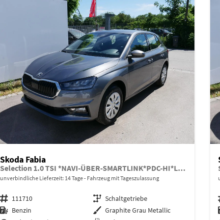
Skoda Fabia
Selection 1.0 TSI *NAVI-ÜBER-SMARTLINK*PDC-HI*LED*SHZ*KLIMA*RADIO
unverbindliche Lieferzeit:
14 Tage
Fahrzeug mit Tageszulassung
Fahrzeugnr.
111710
Getriebe
Schaltgetriebe
Kraftstoff
Benzin
Außenfarbe
Graphite Grau Metallic