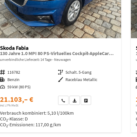
Skoda Fabia
130 Jahre 1.0 MPI 80 PS-Virtuelles Cockpit-AppleCarplay-Android-Auto-LED-Klima-Tempomat-Rückfahrkamera-DAB-SHZ-15" Alu-sofort
unverbindliche Lieferzeit:
14 Tage
Neuwagen
Fahrzeugnr.
116782
Getriebe
Schalt. 5-Gang
Kraftstoff
Benzin
Außenfarbe
Raceblau Metallic
Leistung
59 kW (80 PS)
21.103,– €
Wir rufen Sie an
Fahrzeugexposé (PDF)
Fahrzeug parken
incl. 17% MwSt.
i
Verbrauch kombiniert:
5,10 l/100km
CO
-Klasse:
D
2
CO
-Emissionen:
117,00 g/km
2