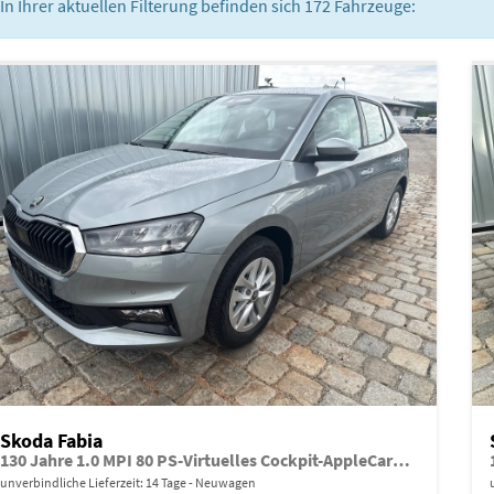
In Ihrer aktuellen Filterung befinden sich
172
Fahrzeuge:
Skoda Fabia
130 Jahre 1.0 MPI 80 PS-Virtuelles Cockpit-AppleCarplay-Android-Auto-LED-Klima-Tempomat-Rückfahrkamera-DAB-SHZ-15" Alu-sofort
unverbindliche Lieferzeit:
14 Tage
Neuwagen