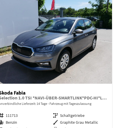
Skoda Fabia
Selection 1.0 TSI *NAVI-ÜBER-SMARTLINK*PDC-HI*LED*SHZ*KLIMA*RADIO
unverbindliche Lieferzeit:
14 Tage
Fahrzeug mit Tageszulassung
Fahrzeugnr.
111713
Getriebe
Schaltgetriebe
Kraftstoff
Benzin
Außenfarbe
Graphite Grau Metallic