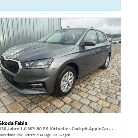
Skoda Fabia
130 Jahre 1.0 MPI 80 PS-Virtuelles Cockpit-AppleCarplay-Android-Auto-LED-Klima-Tempomat-Rückfahrkamera-DAB-SHZ-15" Alu-sofort
unverbindliche Lieferzeit:
14 Tage
Neuwagen