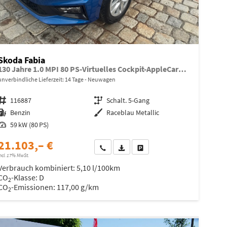
Skoda Fabia
130 Jahre 1.0 MPI 80 PS-Virtuelles Cockpit-AppleCarplay-Android-Auto-LED-Klima-Tempomat-Rückfahrkamera-DAB-SHZ-15" Alu-sofort
unverbindliche Lieferzeit:
14 Tage
Neuwagen
Fahrzeugnr.
116887
Getriebe
Schalt. 5-Gang
Kraftstoff
Benzin
Außenfarbe
Raceblau Metallic
Leistung
59 kW (80 PS)
21.103,– €
Wir rufen Sie an
Fahrzeugexposé (PDF)
Fahrzeug parken
ncl. 17% MwSt.
Verbrauch kombiniert:
5,10 l/100km
CO
-Klasse:
D
2
CO
-Emissionen:
117,00 g/km
2