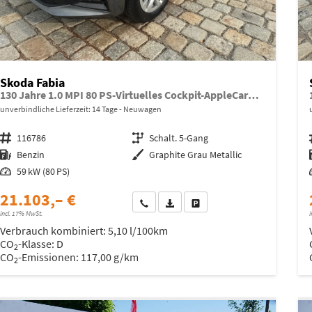
Skoda Fabia
130 Jahre 1.0 MPI 80 PS-Virtuelles Cockpit-AppleCarplay-Android-Auto-LED-Klima-Tempomat-Rückfahrkamera-DAB-SHZ-15" Alu-sofort
unverbindliche Lieferzeit:
14 Tage
Neuwagen
Fahrzeugnr.
116786
Getriebe
Schalt. 5-Gang
Kraftstoff
Benzin
Außenfarbe
Graphite Grau Metallic
Leistung
59 kW (80 PS)
21.103,– €
Wir rufen Sie an
Fahrzeugexposé (PDF)
Fahrzeug parken
incl. 17% MwSt.
i
Verbrauch kombiniert:
5,10 l/100km
CO
-Klasse:
D
2
CO
-Emissionen:
117,00 g/km
2