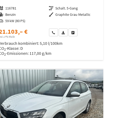
Fahrzeugnr.
116781
Getriebe
Schalt. 5-Gang
Kraftstoff
Benzin
Außenfarbe
Graphite Grau Metallic
Leistung
59 kW (80 PS)
21.103,– €
Wir rufen Sie an
Fahrzeugexposé (PDF)
Fahrzeug parken
ncl. 17% MwSt.
Verbrauch kombiniert:
5,10 l/100km
CO
-Klasse:
D
2
CO
-Emissionen:
117,00 g/km
2