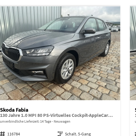
Skoda Fabia
130 Jahre 1.0 MPI 80 PS-Virtuelles Cockpit-AppleCarplay-Android-Auto-LED-Klima-Tempomat-Rückfahrkamera-DAB-SHZ-15" Alu-sofort
unverbindliche Lieferzeit:
14 Tage
Neuwagen
Fahrzeugnr.
116784
Getriebe
Schalt. 5-Gang