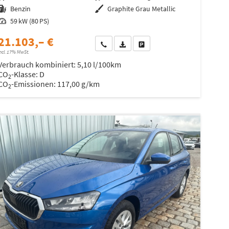
Kraftstoff
Benzin
Außenfarbe
Graphite Grau Metallic
Leistung
59 kW (80 PS)
21.103,– €
Wir rufen Sie an
Fahrzeugexposé (PDF)
Fahrzeug parken
ncl. 17% MwSt.
Verbrauch kombiniert:
5,10 l/100km
CO
-Klasse:
D
2
CO
-Emissionen:
117,00 g/km
2