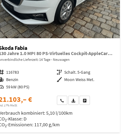
Skoda Fabia
130 Jahre 1.0 MPI 80 PS-Virtuelles Cockpit-AppleCarplay-Android-Auto-LED-Klima-Tempomat-Rückfahrkamera-DAB-SHZ-15" Alu-sofort
unverbindliche Lieferzeit:
14 Tage
Neuwagen
Fahrzeugnr.
116783
Getriebe
Schalt. 5-Gang
Kraftstoff
Benzin
Außenfarbe
Moon Weiss Met.
Leistung
59 kW (80 PS)
21.103,– €
Wir rufen Sie an
Fahrzeugexposé (PDF)
Fahrzeug parken
ncl. 17% MwSt.
Verbrauch kombiniert:
5,10 l/100km
CO
-Klasse:
D
2
CO
-Emissionen:
117,00 g/km
2