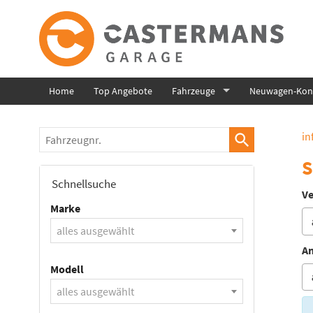
Home
Top Angebote
Fahrzeuge
Neuwagen-Konf
Fahrzeugnr.
in
S
Schnellsuche
Ve
Marke
alles ausgewählt
An
Modell
alles ausgewählt