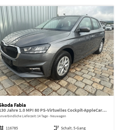
Skoda Fabia
130 Jahre 1.0 MPI 80 PS-Virtuelles Cockpit-AppleCarplay-Android-Auto-LED-Klima-Tempomat-Rückfahrkamera-DAB-SHZ-15" Alu-sofort
unverbindliche Lieferzeit:
14 Tage
Neuwagen
Fahrzeugnr.
116785
Getriebe
Schalt. 5-Gang