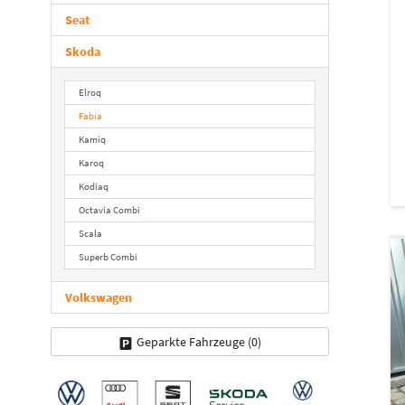
Seat
Skoda
Elroq
Fabia
Kamiq
Karoq
Kodiaq
Octavia Combi
Scala
Superb Combi
Volkswagen
Geparkte Fahrzeuge (
0
)