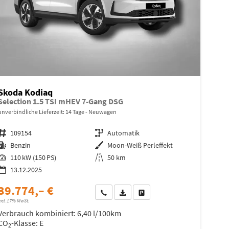
Skoda Kodiaq
Selection 1.5 TSI mHEV 7-Gang DSG
unverbindliche Lieferzeit:
14 Tage
Neuwagen
Fahrzeugnr.
109154
Getriebe
Automatik
Kraftstoff
Benzin
Außenfarbe
Moon-Weiß Perleffekt
Leistung
110 kW (150 PS)
Kilometerstand
50 km
13.12.2025
39.774,– €
Wir rufen Sie an
Fahrzeugexposé (PDF)
Fahrzeug parken
ncl. 17% MwSt.
Verbrauch kombiniert:
6,40 l/100km
CO
-Klasse:
E
2