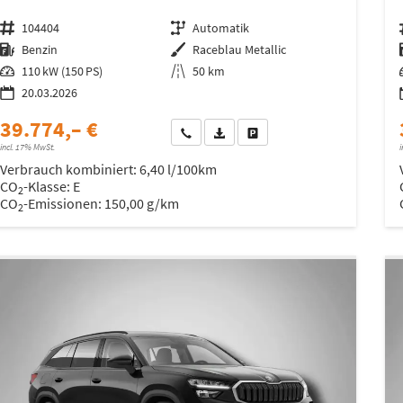
Fahrzeugnr.
104404
Getriebe
Automatik
Kraftstoff
Benzin
Außenfarbe
Raceblau Metallic
Leistung
110 kW (150 PS)
Kilometerstand
50 km
20.03.2026
39.774,– €
Wir rufen Sie an
Fahrzeugexposé (PDF)
Fahrzeug parken
incl. 17% MwSt.
i
Verbrauch kombiniert:
6,40 l/100km
CO
-Klasse:
E
2
CO
-Emissionen:
150,00 g/km
2