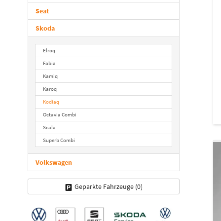
Seat
Skoda
Elroq
Fabia
Kamiq
Karoq
Kodiaq
Octavia Combi
Scala
Superb Combi
Volkswagen
Geparkte Fahrzeuge (
0
)