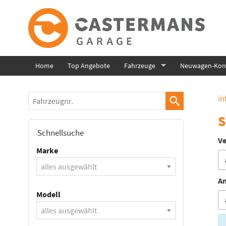
Home
Top Angebote
Fahrzeuge
Neuwagen-Konf
Fahrzeugnr.
in
S
Schnellsuche
Ve
Marke
alles ausgewählt
An
Modell
alles ausgewählt