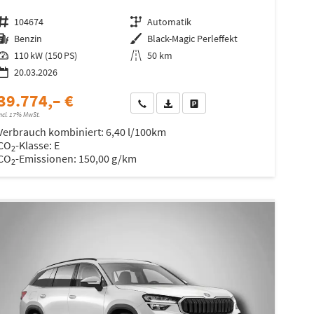
Fahrzeugnr.
104674
Getriebe
Automatik
Kraftstoff
Benzin
Außenfarbe
Black-Magic Perleffekt
Leistung
110 kW (150 PS)
Kilometerstand
50 km
20.03.2026
39.774,– €
Wir rufen Sie an
Fahrzeugexposé (PDF)
Fahrzeug parken
ncl. 17% MwSt.
Verbrauch kombiniert:
6,40 l/100km
CO
-Klasse:
E
2
CO
-Emissionen:
150,00 g/km
2