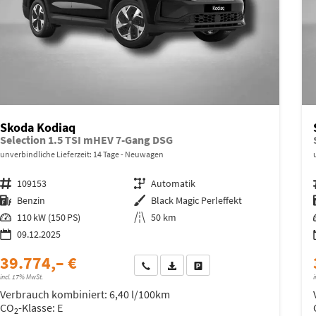
Skoda Kodiaq
Selection 1.5 TSI mHEV 7-Gang DSG
unverbindliche Lieferzeit:
14 Tage
Neuwagen
Fahrzeugnr.
109153
Getriebe
Automatik
Kraftstoff
Benzin
Außenfarbe
Black Magic Perleffekt
Leistung
110 kW (150 PS)
Kilometerstand
50 km
09.12.2025
39.774,– €
Wir rufen Sie an
Fahrzeugexposé (PDF)
Fahrzeug parken
incl. 17% MwSt.
i
Verbrauch kombiniert:
6,40 l/100km
CO
-Klasse:
E
2