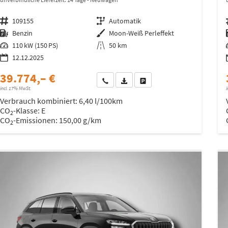
Fahrzeugnr.
109155
Getriebe
Automatik
Kraftstoff
Benzin
Außenfarbe
Moon-Weiß Perleffekt
Leistung
110 kW (150 PS)
Kilometerstand
50 km
12.12.2025
39.774,– €
Wir rufen Sie an
Fahrzeugexposé (PDF)
Fahrzeug parken
incl. 17% MwSt.
i
Verbrauch kombiniert:
6,40 l/100km
CO
-Klasse:
E
2
CO
-Emissionen:
150,00 g/km
2