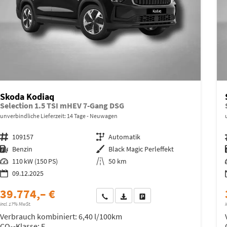
Skoda Kodiaq
Selection 1.5 TSI mHEV 7-Gang DSG
unverbindliche Lieferzeit:
14 Tage
Neuwagen
Fahrzeugnr.
109157
Getriebe
Automatik
Kraftstoff
Benzin
Außenfarbe
Black Magic Perleffekt
Leistung
110 kW (150 PS)
Kilometerstand
50 km
09.12.2025
39.774,– €
Wir rufen Sie an
Fahrzeugexposé (PDF)
Fahrzeug parken
incl. 17% MwSt.
i
Verbrauch kombiniert:
6,40 l/100km
CO
-Klasse:
E