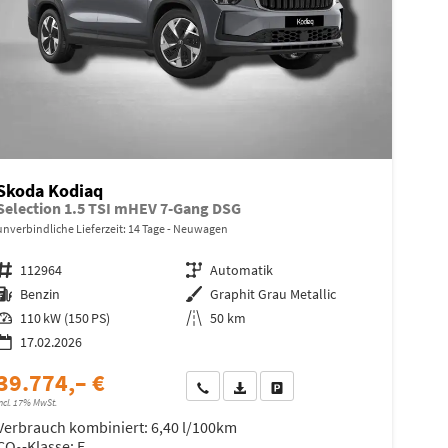
Skoda Kodiaq
Selection 1.5 TSI mHEV 7-Gang DSG
unverbindliche Lieferzeit:
14 Tage
Neuwagen
Fahrzeugnr.
112964
Getriebe
Automatik
Kraftstoff
Benzin
Außenfarbe
Graphit Grau Metallic
Leistung
110 kW (150 PS)
Kilometerstand
50 km
17.02.2026
39.774,– €
Wir rufen Sie an
Fahrzeugexposé (PDF)
Fahrzeug parken
ncl. 17% MwSt.
Verbrauch kombiniert:
6,40 l/100km
CO
-Klasse:
E