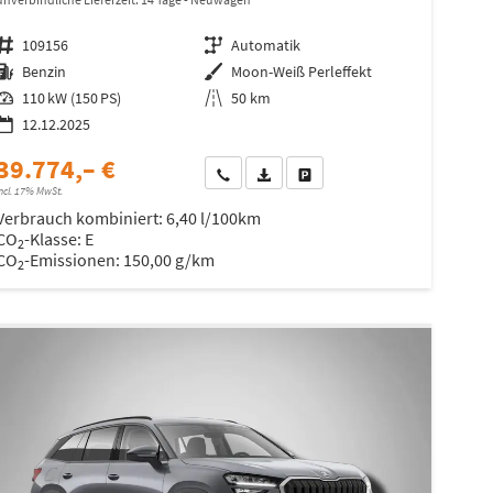
Fahrzeugnr.
109156
Getriebe
Automatik
Kraftstoff
Benzin
Außenfarbe
Moon-Weiß Perleffekt
Leistung
110 kW (150 PS)
Kilometerstand
50 km
12.12.2025
39.774,– €
Wir rufen Sie an
Fahrzeugexposé (PDF)
Fahrzeug parken
ncl. 17% MwSt.
Verbrauch kombiniert:
6,40 l/100km
CO
-Klasse:
E
2
CO
-Emissionen:
150,00 g/km
2