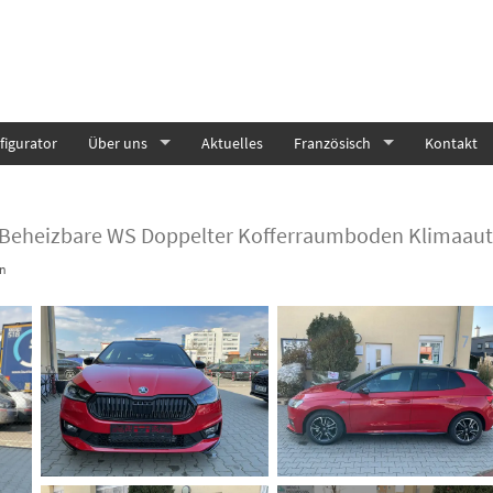
igurator
Über uns
Aktuelles
Französisch
Kontakt
C Beheizbare WS Doppelter Kofferraumboden Klimaaut
n