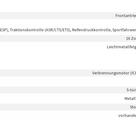
Frontantri
(ESP), Traktionskontrolle (ASR/CTS/ETS), Reifendruckkontrolle, Sportfahrwe
16 Zo
Leichtmetallfel
Verbrennungsmotor (IC
5-tür
Metall
Sto
vorhand