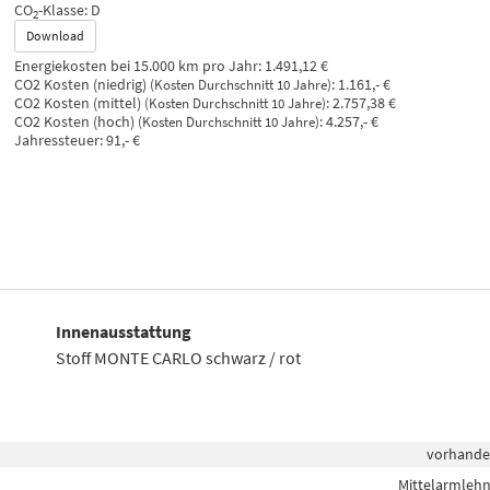
CO
-Klasse:
D
2
Download
Energiekosten bei 15.000 km pro Jahr:
1.491,12 €
CO2 Kosten (niedrig)
:
1.161,- €
(Kosten Durchschnitt 10 Jahre)
CO2 Kosten (mittel)
:
2.757,38 €
(Kosten Durchschnitt 10 Jahre)
CO2 Kosten (hoch)
:
4.257,- €
(Kosten Durchschnitt 10 Jahre)
Jahressteuer:
91,- €
Innenausstattung
Stoff MONTE CARLO schwarz / rot
vorhand
Mittelarmleh