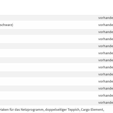
vorhand
 schwarz)
vorhand
vorhand
vorhand
vorhand
vorhand
vorhand
vorhand
vorhand
vorhand
vorhand
vorhand
vorhand
Haken für das Netzprogramm, doppelseitiger Teppich, Cargo Element,