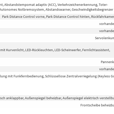
nt, Abstandstempomat adaptiv (ACC), Verkehrzeichenerkennung, Toter-
m, Autonomes Notbremssystem, Abstandswarner, Geschwindigkeitsbegrenzer
Park Distance Control vorne, Park Distance Control hinten, Rückfahrkame
vorhand
vorhand
Servolenku
 mit Kurvenlicht, LED-Rückleuchten, LED-Scheinwerfer, Fernlichtassistent,
Pannenk
vorhand
elung mit Funkfernbedienung, Schlüssellose Zentralverriegelung (Keyless G
isch anklappbar, Außenspiegel beheizbar, Außenspiegel elektrisch verstellb
Frontscheibe beheizb