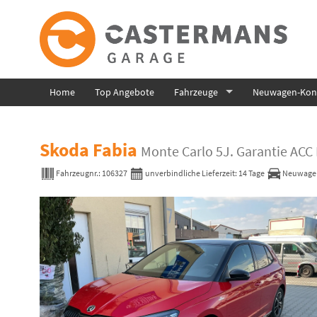
Home
Top Angebote
Fahrzeuge
Neuwagen-Konf
Skoda Fabia
Monte Carlo 5J. Garantie AC
Fahrzeugnr.:
106327
unverbindliche Lieferzeit:
14 Tage
Neuwage