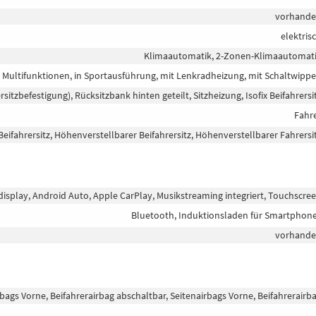
vorhand
elektris
Klimaautomatik, 2-Zonen-Klimaautomat
t Multifunktionen, in Sportausführung, mit Lenkradheizung, mit Schaltwipp
ersitzbefestigung), Rücksitzbank hinten geteilt, Sitzheizung, Isofix Beifahrersi
Fahr
eifahrersitz, Höhenverstellbarer Beifahrersitz, Höhenverstellbarer Fahrersi
bdisplay, Android Auto, Apple CarPlay, Musikstreaming integriert, Touchscre
Bluetooth, Induktionsladen für Smartphon
vorhand
rbags Vorne, Beifahrerairbag abschaltbar, Seitenairbags Vorne, Beifahrerairb