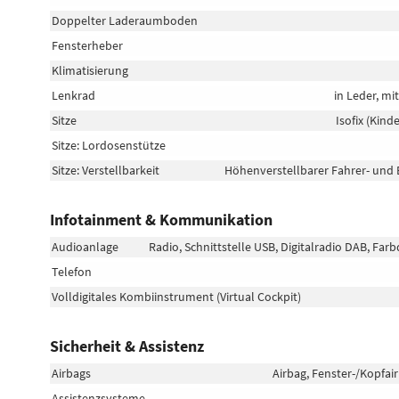
Doppelter Laderaumboden
Fensterheber
Klimatisierung
Lenkrad
in Leder, mi
Sitze
Isofix (Kind
Sitze: Lordosenstütze
Sitze: Verstellbarkeit
Höhenverstellbarer Fahrer- und B
Infotainment & Kommunikation
Audioanlage
Radio, Schnittstelle USB, Digitalradio DAB, Far
Telefon
Volldigitales Kombiinstrument (Virtual Cockpit)
Sicherheit & Assistenz
Airbags
Airbag, Fenster-/Kopfai
Assistenzsysteme