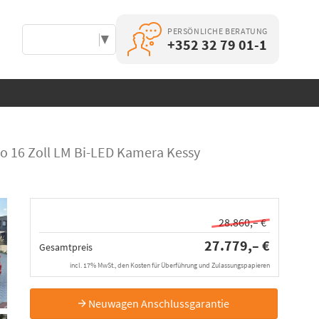
PERSÖNLICHE BERATUNG
Select Language
▼
+352 32 79 01-1
o 16 Zoll LM Bi-LED Kamera Kessy
28.860,– €
27.779,– €
Gesamtpreis
incl. 17% MwSt., den Kosten für Überführung und Zulassungspapieren
Neuwagen Anschlussgarantie