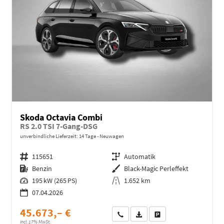
Skoda Octavia Combi
RS 2.0 TSI 7-Gang-DSG
unverbindliche Lieferzeit:
14 Tage
Neuwagen
Fahrzeugnr.
115651
Getriebe
Automatik
Kraftstoff
Benzin
Außenfarbe
Black-Magic Perleffekt
Leistung
195 kW (265 PS)
Kilometerstand
1.652 km
07.04.2026
45.673,– €
Wir rufen Sie an
Fahrzeugexposé (PDF)
Fahrzeug parken
incl. 17% MwSt.