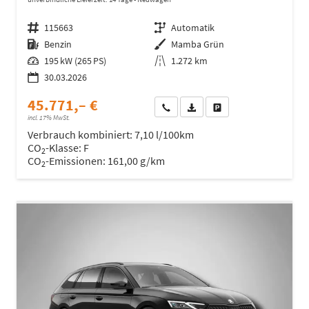
Fahrzeugnr.
115663
Getriebe
Automatik
Kraftstoff
Benzin
Außenfarbe
Mamba Grün
Leistung
195 kW (265 PS)
Kilometerstand
1.272 km
30.03.2026
45.771,– €
Wir rufen Sie an
Fahrzeugexposé (PDF)
Fahrzeug parken
incl. 17% MwSt.
Verbrauch kombiniert:
7,10 l/100km
CO
-Klasse:
F
2
CO
-Emissionen:
161,00 g/km
2