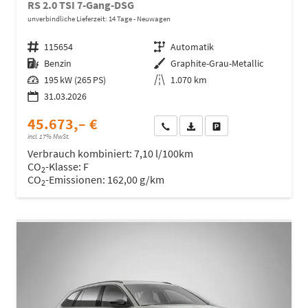
RS 2.0 TSI 7-Gang-DSG
unverbindliche Lieferzeit:
14 Tage
Neuwagen
Fahrzeugnr.
115654
Getriebe
Automatik
Kraftstoff
Benzin
Außenfarbe
Graphite-Grau-Metallic
Leistung
195 kW (265 PS)
Kilometerstand
1.070 km
31.03.2026
45.673,– €
Wir rufen Sie an
Fahrzeugexposé (PDF)
Fahrzeug parken
incl. 17% MwSt.
Verbrauch kombiniert:
7,10 l/100km
CO
-Klasse:
F
2
CO
-Emissionen:
162,00 g/km
2