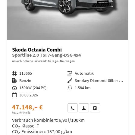
Skoda Octavia Combi
Sportline 2.0 TSI 7-Gang-DSG 4x4
unverbindliche Lieferzeit:
14 Tage
Neuwagen
Fahrzeugnr.
115665
Getriebe
Automatik
Kraftstoff
Benzin
Außenfarbe
Smokey Diamond-Silber Metallic
Leistung
150 kW (204 PS)
Kilometerstand
1.584 km
30.03.2026
47.148,– €
Wir rufen Sie an
Fahrzeugexposé (PDF)
Fahrzeug parken
incl. 17% MwSt.
Verbrauch kombiniert:
6,90 l/100km
CO
-Klasse:
F
2
CO
-Emissionen:
157,00 g/km
2