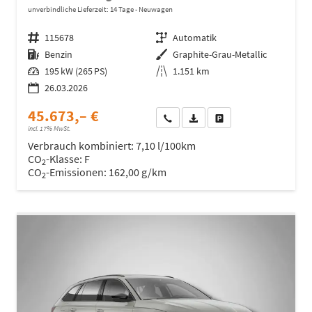
unverbindliche Lieferzeit:
14 Tage
Neuwagen
Fahrzeugnr.
115678
Getriebe
Automatik
Kraftstoff
Benzin
Außenfarbe
Graphite-Grau-Metallic
Leistung
195 kW (265 PS)
Kilometerstand
1.151 km
26.03.2026
45.673,– €
Wir rufen Sie an
Fahrzeugexposé (PDF)
Fahrzeug parken
incl. 17% MwSt.
Verbrauch kombiniert:
7,10 l/100km
CO
-Klasse:
F
2
CO
-Emissionen:
162,00 g/km
2