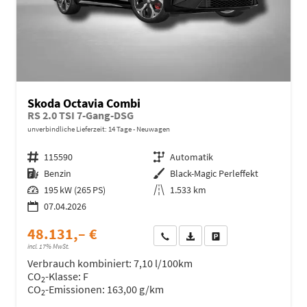
Skoda Octavia Combi
RS 2.0 TSI 7-Gang-DSG
unverbindliche Lieferzeit:
14 Tage
Neuwagen
Fahrzeugnr.
115590
Getriebe
Automatik
Kraftstoff
Benzin
Außenfarbe
Black-Magic Perleffekt
Leistung
195 kW (265 PS)
Kilometerstand
1.533 km
07.04.2026
48.131,– €
Wir rufen Sie an
Fahrzeugexposé (PDF)
Fahrzeug parken
incl. 17% MwSt.
Verbrauch kombiniert:
7,10 l/100km
CO
-Klasse:
F
2
CO
-Emissionen:
163,00 g/km
2