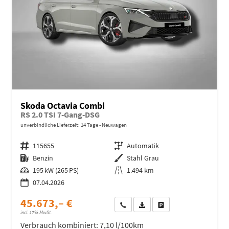
Skoda Octavia Combi
RS 2.0 TSI 7-Gang-DSG
unverbindliche Lieferzeit:
14 Tage
Neuwagen
Fahrzeugnr.
115655
Getriebe
Automatik
Kraftstoff
Benzin
Außenfarbe
Stahl Grau
Leistung
195 kW (265 PS)
Kilometerstand
1.494 km
07.04.2026
45.673,– €
Wir rufen Sie an
Fahrzeugexposé (PDF)
Fahrzeug parken
incl. 17% MwSt.
Verbrauch kombiniert:
7,10 l/100km