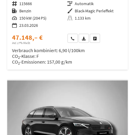
Fahrzeugnr.
115666
Getriebe
Automatik
Kraftstoff
Benzin
Außenfarbe
Black-Magic Perleffekt
Leistung
150 kW (204 PS)
Kilometerstand
1.133 km
23.03.2026
47.148,– €
Wir rufen Sie an
Fahrzeugexposé (PDF)
Fahrzeug parken
incl. 17% MwSt.
Verbrauch kombiniert:
6,90 l/100km
CO
-Klasse:
F
2
CO
-Emissionen:
157,00 g/km
2