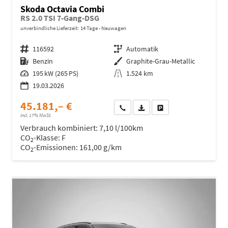
Skoda Octavia Combi
RS 2.0 TSI 7-Gang-DSG
unverbindliche Lieferzeit:
14 Tage
Neuwagen
Fahrzeugnr.
116592
Getriebe
Automatik
Kraftstoff
Benzin
Außenfarbe
Graphite-Grau-Metallic
Leistung
195 kW (265 PS)
Kilometerstand
1.524 km
19.03.2026
45.181,– €
Wir rufen Sie an
Fahrzeugexposé (PDF)
Fahrzeug parken
incl. 17% MwSt.
Verbrauch kombiniert:
7,10 l/100km
CO
-Klasse:
F
2
CO
-Emissionen:
161,00 g/km
2