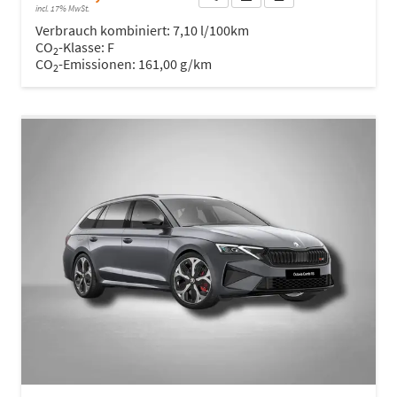
incl. 17% MwSt.
Verbrauch kombiniert:
7,10 l/100km
CO
-Klasse:
F
2
CO
-Emissionen:
161,00 g/km
2