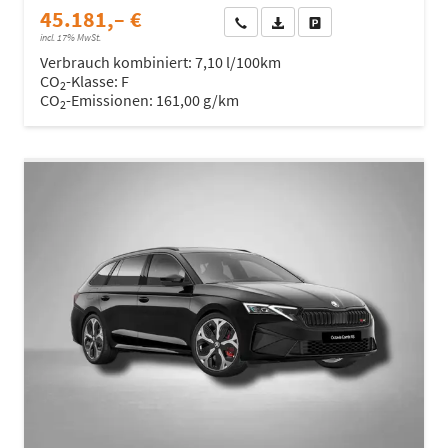
45.181,– €
Wir rufen Sie an
Fahrzeugexposé (PDF)
Fahrzeug parken
incl. 17% MwSt.
Verbrauch kombiniert:
7,10 l/100km
CO
-Klasse:
F
2
CO
-Emissionen:
161,00 g/km
2