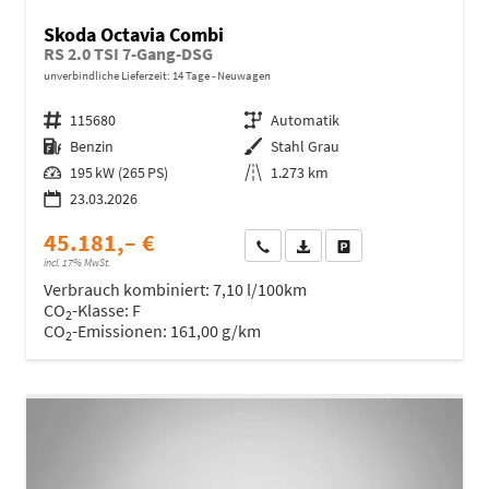
Skoda Octavia Combi
RS 2.0 TSI 7-Gang-DSG
unverbindliche Lieferzeit:
14 Tage
Neuwagen
Fahrzeugnr.
115680
Getriebe
Automatik
Kraftstoff
Benzin
Außenfarbe
Stahl Grau
Leistung
195 kW (265 PS)
Kilometerstand
1.273 km
23.03.2026
45.181,– €
Wir rufen Sie an
Fahrzeugexposé (PDF)
Fahrzeug parken
incl. 17% MwSt.
Verbrauch kombiniert:
7,10 l/100km
CO
-Klasse:
F
2
CO
-Emissionen:
161,00 g/km
2