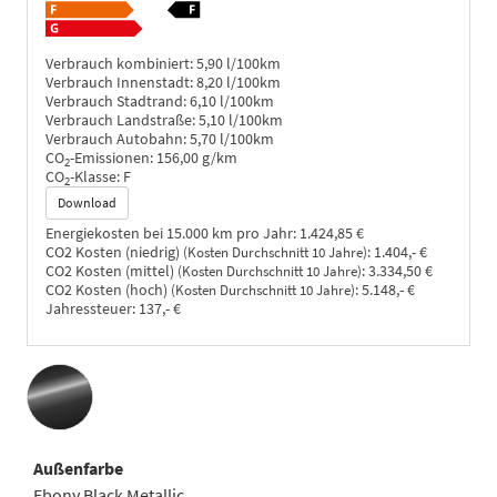
Verbrauch kombiniert:
5,90 l/100km
Verbrauch Innenstadt:
8,20 l/100km
Verbrauch Stadtrand:
6,10 l/100km
Verbrauch Landstraße:
5,10 l/100km
Verbrauch Autobahn:
5,70 l/100km
CO
-Emissionen:
156,00 g/km
2
CO
-Klasse:
F
2
Download
Energiekosten bei 15.000 km pro Jahr:
1.424,85 €
CO2 Kosten (niedrig)
:
1.404,- €
(Kosten Durchschnitt 10 Jahre)
CO2 Kosten (mittel)
:
3.334,50 €
(Kosten Durchschnitt 10 Jahre)
CO2 Kosten (hoch)
:
5.148,- €
(Kosten Durchschnitt 10 Jahre)
Jahressteuer:
137,- €
Außenfarbe
Ebony Black Metallic