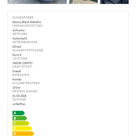
AUSSENFARBE
Ebony Black Metallic
INNENAUSSTATTUNG
Schwarz
GETRIEBE
Automatik
ANTRIEBSACHSE
Allrad
SCHADSTOFFKLASSE
Euro 6
LEISTUNG
142 kW (193 PS)
KRAFTSTOFF
Diesel
KATEGORIE
Kombi
KILOMETERSTAND
15 km
ERSTZULASSUNG
01.03.2026
ZUSTAND
unfallfrei