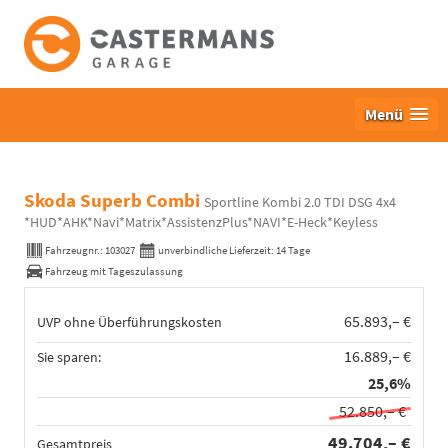
Menü
Skoda Superb Combi
Sportline Kombi 2.0 TDI DSG 4x4
*HUD*AHK*Navi*Matrix*AssistenzPlus*NAVI*E-Heck*Keyless
Fahrzeugnr.:
103027
unverbindliche Lieferzeit:
14 Tage
Fahrzeug mit Tageszulassung
65.893,– €
UVP ohne Überführungskosten
16.889,– €
Sie sparen:
25,6%
52.850,– €
49.704,– €
Gesamtpreis