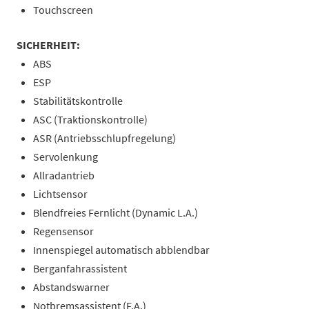
Touchscreen
SICHERHEIT:
ABS
ESP
Stabilitätskontrolle
ASC (Traktionskontrolle)
ASR (Antriebsschlupfregelung)
Servolenkung
Allradantrieb
Lichtsensor
Blendfreies Fernlicht (Dynamic L.A.)
Regensensor
Innenspiegel automatisch abblendbar
Berganfahrassistent
Abstandswarner
Notbremsassistent (F.A.)