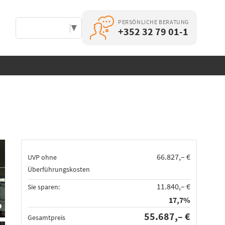
PERSÖNLICHE BERATUNG
Select Language
▼
+352 32 79 01-1
66.827,– €
UVP ohne
Überführungskosten
11.840,– €
Sie sparen:
17,7%
55.687,– €
Gesamtpreis