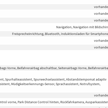
vorhand
vorhand
vorhand
Navigation, Navigation mit Bildschi
Freisprecheinrichtung, Bluetooth, Induktionsladen für Smartphon
vorhand
vorhand
rbags Vorne, Beifahrerairbag abschaltbar, Seitenairbags Vorne, Beifahrerairb
tent, Spurhalteassistent, Spurwechselassistent, Abstandstempomat adaptiv
sistent, Müdigkeitserkennungs-Sensor, Sprachassistent, Notrufsystem,
vorhand
ntrol vorne, Park Distance Control hinten, Rückfahrkamera, Ausparkassiste