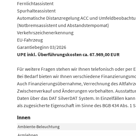
Fernlichtassistent
Spurhalteassistent
Automatische Distanzregelung ACC und Umfeldbeobachtun
(Notbremsassistent und Abstandstempomat)
Verkehrszeichenerkennung
EU-Fahrzeug
Garantiebeginn 03/2026
UPE inkl. Überführungskosten ca. 67.969,00 EUR
Für weitere Fragen stehen wir Ihnen telefonisch oder per 
Bei Bedarf bieten wir Ihnen verschiedene Finanzierungsmod
Auch Finanzierungsübernahme, Verrechnung des Altfahrzeu
Zwischenverkauf und Änderungen vorbehalten. Ausstattun
Daten über das DAT SilverDAT System. In Einzelfällen ka
als zugesicherte Eigenschaft im Sinne des BGB 434 Abs. 1 S
Innen
Ambiente-Beleuchtung
Armlehnen