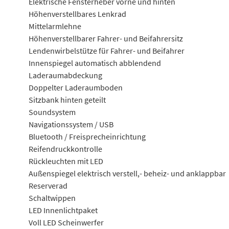
Elektrische Fensterheber vorne und hinten
Höhenverstellbares Lenkrad
Mittelarmlehne
Höhenverstellbarer Fahrer- und Beifahrersitz
Lendenwirbelstütze für Fahrer- und Beifahrer
Innenspiegel automatisch abblendend
Laderaumabdeckung
Doppelter Laderaumboden
Sitzbank hinten geteilt
Soundsystem
Navigationssystem / USB
Bluetooth / Freisprecheinrichtung
Reifendruckkontrolle
Rückleuchten mit LED
Außenspiegel elektrisch verstell,- beheiz- und anklappbar
Reserverad
Schaltwippen
LED Innenlichtpaket
Voll LED Scheinwerfer