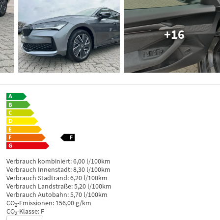
+16
Verbrauch kombiniert:
6,00 l/100km
Verbrauch Innenstadt:
8,30 l/100km
Verbrauch Stadtrand:
6,20 l/100km
Verbrauch Landstraße:
5,20 l/100km
Verbrauch Autobahn:
5,70 l/100km
CO
-Emissionen:
156,00 g/km
2
CO
-Klasse:
F
2