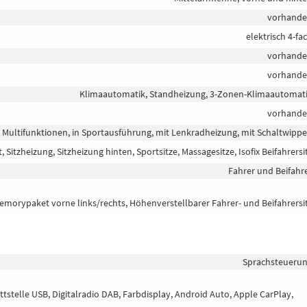
vorhand
elektrisch 4-fa
vorhand
vorhand
Klimaautomatik, Standheizung, 3-Zonen-Klimaautomat
vorhand
it Multifunktionen, in Sportausführung, mit Lenkradheizung, mit Schaltwipp
, Sitzheizung, Sitzheizung hinten, Sportsitze, Massagesitze, Isofix Beifahrersi
Fahrer und Beifahr
 Memorypaket vorne links/rechts, Höhenverstellbarer Fahrer- und Beifahrersi
Sprachsteueru
tstelle USB, Digitalradio DAB, Farbdisplay, Android Auto, Apple CarPlay,