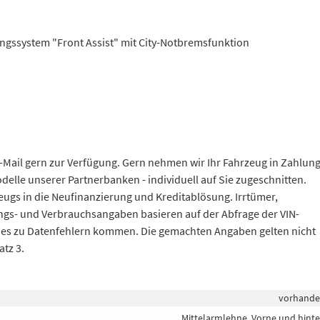
gssystem "Front Assist" mit City-Notbremsfunktion
E-Mail gern zur Verfügung. Gern nehmen wir Ihr Fahrzeug in Zahlung
elle unserer Partnerbanken - individuell auf Sie zugeschnitten.
gs in die Neufinanzierung und Kreditablösung. Irrtümer,
gs- und Verbrauchsangaben basieren auf der Abfrage der VIN-
nn es zu Datenfehlern kommen. Die gemachten Angaben gelten nicht
atz 3.
vorhand
Mittelarmlehne, Vorne und hint