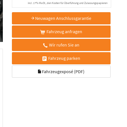
incl. 17% MwSt., den Kosten für Überführung und Zulassungspapieren
Neuwagen Anschlussgarantie
Fahrzeug anfragen
Wir rufen Sie an
Fahrzeug parken
Fahrzeugexposé (PDF)