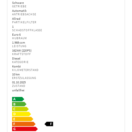
Schwarz
GETRIEBE
Automatik
ANTRIEBSACHSE
Allrad
PARTIKELFILTER
1
SCHADSTOFFKLASSE
Euro 6
HUBRAUM
1.968 ccm
LEISTUNG
162 kW (220 PS)
KRAFTSTOFF
Diesel
KATEGORIE
Kombi
KILOMETERSTAND
10 km
ERSTZULASSUNG
01.10.2025
ZUSTAND
unfallfrei