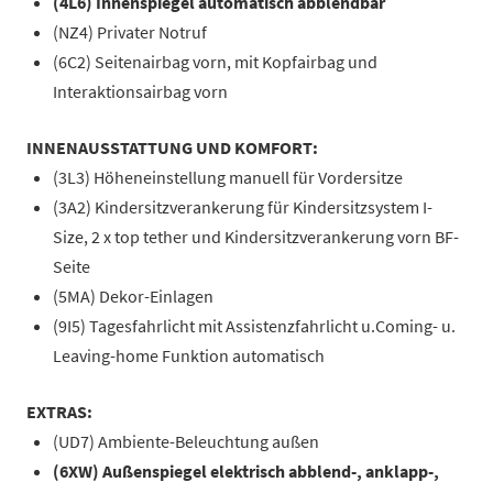
(4L6) Innenspiegel automatisch abblendbar
(NZ4) Privater Notruf
(6C2) Seitenairbag vorn, mit Kopfairbag und
Interaktionsairbag vorn
INNENAUSSTATTUNG UND KOMFORT:
(3L3) Höheneinstellung manuell für Vordersitze
(3A2) Kindersitzverankerung für Kindersitzsystem I-
Size, 2 x top tether und Kindersitzverankerung vorn BF-
Seite
(5MA) Dekor-Einlagen
(9I5) Tagesfahrlicht mit Assistenzfahrlicht u.Coming- u.
Leaving-home Funktion automatisch
EXTRAS:
(UD7) Ambiente-Beleuchtung außen
(6XW) Außenspiegel elektrisch abblend-, anklapp-,