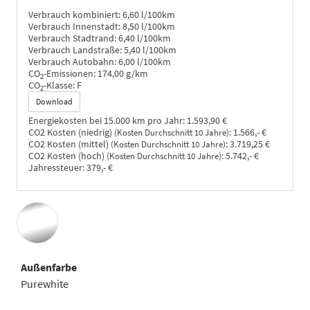
Verbrauch kombiniert:
6,60 l/100km
Verbrauch Innenstadt:
8,50 l/100km
Verbrauch Stadtrand:
6,40 l/100km
Verbrauch Landstraße:
5,40 l/100km
Verbrauch Autobahn:
6,00 l/100km
CO
-Emissionen:
174,00 g/km
2
CO
-Klasse:
F
2
Download
Energiekosten bei 15.000 km pro Jahr:
1.593,90 €
CO2 Kosten (niedrig)
:
1.566,- €
(Kosten Durchschnitt 10 Jahre)
CO2 Kosten (mittel)
:
3.719,25 €
(Kosten Durchschnitt 10 Jahre)
CO2 Kosten (hoch)
:
5.742,- €
(Kosten Durchschnitt 10 Jahre)
Jahressteuer:
379,- €
Außenfarbe
Purewhite