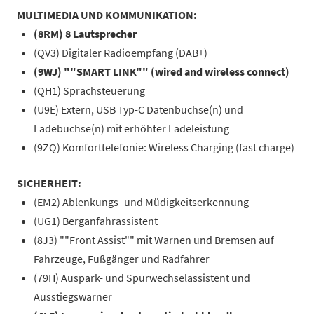
MULTIMEDIA UND KOMMUNIKATION:
(8RM) 8 Lautsprecher
(QV3) Digitaler Radioempfang (DAB+)
(9WJ) ""SMART LINK"" (wired and wireless connect)
(QH1) Sprachsteuerung
(U9E) Extern, USB Typ-C Datenbuchse(n) und
Ladebuchse(n) mit erhöhter Ladeleistung
(9ZQ) Komforttelefonie: Wireless Charging (fast charge)
SICHERHEIT:
(EM2) Ablenkungs- und Müdigkeitserkennung
(UG1) Berganfahrassistent
(8J3) ""Front Assist"" mit Warnen und Bremsen auf
Fahrzeuge, Fußgänger und Radfahrer
(79H) Auspark- und Spurwechselassistent und
Ausstiegswarner