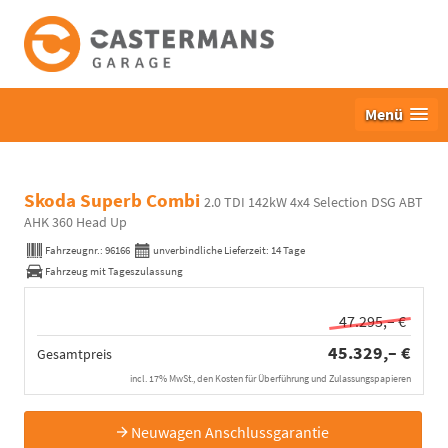
Menü
Skoda Superb Combi
2.0 TDI 142kW 4x4 Selection DSG ABT
AHK 360 Head Up
Fahrzeugnr.:
96166
unverbindliche Lieferzeit:
14 Tage
Fahrzeug mit Tageszulassung
47.295,– €
45.329,– €
Gesamtpreis
incl. 17% MwSt., den Kosten für Überführung und Zulassungspapieren
Neuwagen Anschlussgarantie