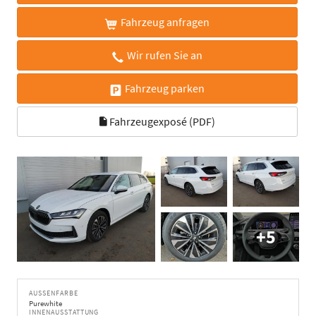
Fahrzeug anfragen
Wir rufen Sie an
Fahrzeug parken
Fahrzeugexposé (PDF)
+5
AUSSENFARBE
Purewhite
INNENAUSSTATTUNG