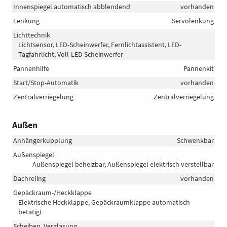
Innenspiegel automatisch abblendend
vorhanden
Lenkung
Servolenkung
Lichttechnik
Lichtsensor, LED-Scheinwerfer, Fernlichtassistent, LED-
Tagfahrlicht, Voll-LED Scheinwerfer
Pannenhilfe
Pannenkit
Start/Stop-Automatik
vorhanden
Zentralverriegelung
Zentralverriegelung
Außen
Anhängerkupplung
Schwenkbar
Außenspiegel
Außenspiegel beheizbar, Außenspiegel elektrisch verstellbar
Dachreling
vorhanden
Gepäckraum-/Heckklappe
Elektrische Heckklappe, Gepäckraumklappe automatisch
betätigt
Scheiben, Verglasung