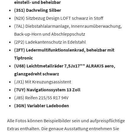
einstell- und beheizbar
(3S1) Dachreling Silber
(N2X) Sitzbezug Design LOFT schwarz in Stoff
(7AL) Diebstahlalarmanlage, Innenraumüberwachung,
Back-up-Horn und Abschleppschutz
(2P2) Ladekantenschutz in Edelstahl
(2FT) Ledermultifunktionslenkrad, beheizbar mit
Tiptronic
(U68) Leichtmetallräder 7,5Jx17"" ALRAKIS aero,
glanzgedreht schwarz
(JX1) Mit Kreuzungsassistent
(7UY) Navigationssystem 13 Zoll
(J85) Reifen 215/55 R17 94V
(3GN) Variabler Ladeboden
Alle Fotos können Beispielbilder sein und aufpreispflichtige
Extras enthalten. Die genaue Ausstattung entnehmen Sie