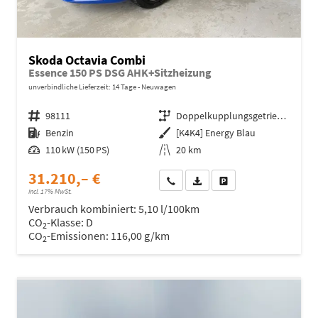
Skoda Octavia Combi
Essence 150 PS DSG AHK+Sitzheizung
unverbindliche Lieferzeit:
14 Tage
Neuwagen
Fahrzeugnr.
98111
Getriebe
Doppelkupplungsgetriebe (DSG)
Kraftstoff
Benzin
Außenfarbe
[K4K4] Energy Blau
Leistung
110 kW (150 PS)
Kilometerstand
20 km
31.210,– €
Wir rufen Sie an
Fahrzeugexposé (PDF)
Fahrzeug parken
incl. 17% MwSt.
Verbrauch kombiniert:
5,10 l/100km
CO
-Klasse:
D
2
CO
-Emissionen:
116,00 g/km
2