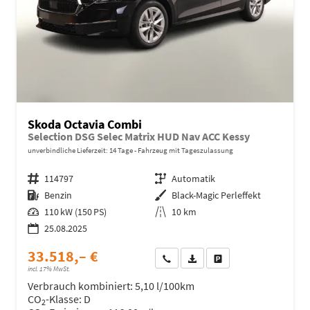
Skoda Octavia Combi
Selection DSG Selec Matrix HUD Nav ACC Kessy
unverbindliche Lieferzeit:
14 Tage
Fahrzeug mit Tageszulassung
Fahrzeugnr.
114797
Getriebe
Automatik
Kraftstoff
Benzin
Außenfarbe
Black-Magic Perleffekt
Leistung
110 kW (150 PS)
Kilometerstand
10 km
25.08.2025
33.518,– €
Wir rufen Sie an
Fahrzeugexposé (PDF)
Fahrzeug parken
incl. 17% MwSt.
Verbrauch kombiniert:
5,10 l/100km
CO
-Klasse:
D
2