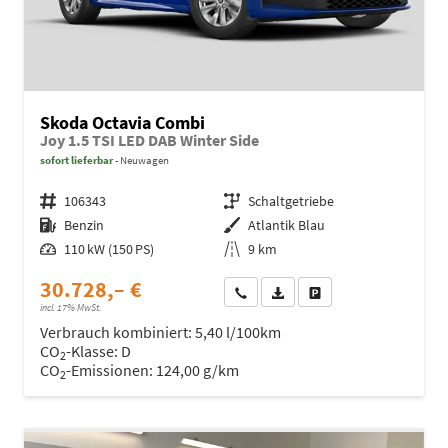
Skoda Octavia Combi
Joy 1.5 TSI LED DAB Winter Side
sofort lieferbar
Neuwagen
Fahrzeugnr.
106343
Getriebe
Schaltgetriebe
Kraftstoff
Benzin
Außenfarbe
Atlantik Blau
Leistung
110 kW (150 PS)
Kilometerstand
9 km
30.728,– €
Wir rufen Sie an
Fahrzeugexposé (PDF)
Fahrzeug parken
incl. 17% MwSt.
Verbrauch kombiniert:
5,40 l/100km
CO
-Klasse:
D
2
CO
-Emissionen:
124,00 g/km
2