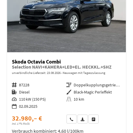
Skoda Octavia Combi
Selection NAVI+KAMERA+LED+EL. HECKKL.+SHZ
unverbindliche Lieferzeit:
23.08.2026
Neuwagen mit Tageszulassung
Fahrzeugnr.
87228
Getriebe
Doppelkupplungsgetriebe (DSG)
Kraftstoff
Diesel
Außenfarbe
Black-Magic Perleffekt
Leistung
110 kW (150 PS)
Kilometerstand
10 km
02.09.2025
32.980,– €
Wir rufen Sie an
Fahrzeugexposé (PDF)
Fahrzeug parken
incl. 17% MwSt.
Verbrauch kombiniert:
4,60 l/100km