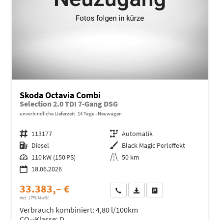
Skoda Octavia Combi
Selection 2.0 TDI 7-Gang DSG
unverbindliche Lieferzeit:
14 Tage
Neuwagen
Fahrzeugnr.
113177
Getriebe
Automatik
Kraftstoff
Diesel
Außenfarbe
Black Magic Perleffekt
Leistung
110 kW (150 PS)
Kilometerstand
50 km
18.06.2026
33.383,– €
Wir rufen Sie an
Fahrzeugexposé (PDF)
Fahrzeug parken
incl. 17% MwSt.
Verbrauch kombiniert:
4,80 l/100km
CO
-Klasse:
D