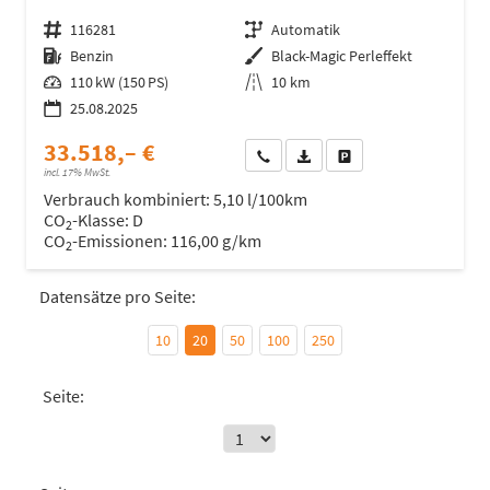
Fahrzeugnr.
116281
Getriebe
Automatik
Kraftstoff
Benzin
Außenfarbe
Black-Magic Perleffekt
Leistung
110 kW (150 PS)
Kilometerstand
10 km
25.08.2025
33.518,– €
Wir rufen Sie an
Fahrzeugexposé (PDF)
Fahrzeug parken
incl. 17% MwSt.
Verbrauch kombiniert:
5,10 l/100km
CO
-Klasse:
D
2
CO
-Emissionen:
116,00 g/km
2
Datensätze pro Seite:
10
20
50
100
250
Seite: