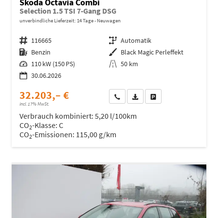
Skoda Octavia Combi
Selection 1.5 TSI 7-Gang DSG
unverbindliche Lieferzeit:
14 Tage
Neuwagen
Fahrzeugnr.
116665
Getriebe
Automatik
Kraftstoff
Benzin
Außenfarbe
Black Magic Perleffekt
Leistung
110 kW (150 PS)
Kilometerstand
50 km
30.06.2026
32.203,– €
Wir rufen Sie an
Fahrzeugexposé (PDF)
Fahrzeug parken
incl. 17% MwSt.
Verbrauch kombiniert:
5,20 l/100km
CO
-Klasse:
C
2
CO
-Emissionen:
115,00 g/km
2