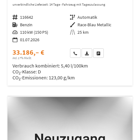
unverbindliche Lieferzeit:
14 Tage
Fahrzeug mit Tageszulassung
Fahrzeugnr.
116642
Getriebe
Automatik
Kraftstoff
Benzin
Außenfarbe
Race-Blau Metallic
Leistung
110 kW (150 PS)
Kilometerstand
25 km
01.07.2026
33.186,– €
Wir rufen Sie an
Fahrzeugexposé (PDF)
Fahrzeug parken
incl. 17% MwSt.
Verbrauch kombiniert:
5,40 l/100km
CO
-Klasse:
D
2
CO
-Emissionen:
123,00 g/km
2