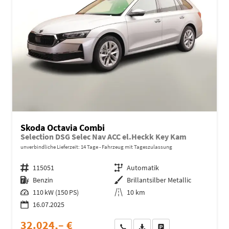
Skoda Octavia Combi
Selection DSG Selec Nav ACC el.Heckk Key Kam
unverbindliche Lieferzeit:
14 Tage
Fahrzeug mit Tageszulassung
Fahrzeugnr.
115051
Getriebe
Automatik
Kraftstoff
Benzin
Außenfarbe
Brillantsilber Metallic
Leistung
110 kW (150 PS)
Kilometerstand
10 km
16.07.2025
32.024,– €
Wir rufen Sie an
Fahrzeugexposé (PDF)
Fahrzeug parken