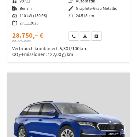
Fahrzeugnr.
98712
Getriebe
Automatik
Kraftstoff
Benzin
Außenfarbe
Graphite-Grau Metallic
Leistung
110 kW (150 PS)
Kilometerstand
24.518 km
27.11.2025
28.750,– €
Wir rufen Sie an
Fahrzeugexposé (PDF)
Fahrzeug parken
incl. 17% MwSt.
Verbrauch kombiniert:
5,30 l/100km
CO
-Emissionen:
122,00 g/km
2