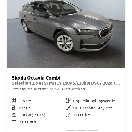
Skoda Octavia Combi
Selection 1.5 eTSI mHEV 150PS/110kW DSG7 2026 +AHK+SUNSET+3-ZONE+RFK+KESSY+EL.HECK+BHZ. LENKRAD
unverbindliche Lieferzeit:
21.08.2026
Gebrauchtwagen
Fahrzeugnr.
115125
Getriebe
Doppelkupplungsgetriebe (DSG)
Kraftstoff
Benzin
Außenfarbe
5X - Graphite Grey Met.
Leistung
110 kW (150 PS)
Kilometerstand
12.000 km
23.03.2026