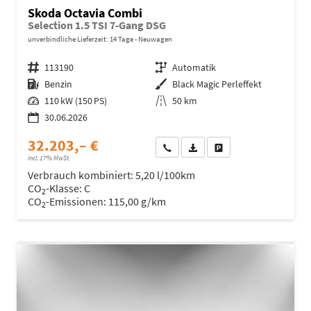
Skoda Octavia Combi
Selection 1.5 TSI 7-Gang DSG
unverbindliche Lieferzeit:
14 Tage
Neuwagen
Fahrzeugnr.
113190
Getriebe
Automatik
Kraftstoff
Benzin
Außenfarbe
Black Magic Perleffekt
Leistung
110 kW (150 PS)
Kilometerstand
50 km
30.06.2026
32.203,– €
Wir rufen Sie an
Fahrzeugexposé (PDF)
Fahrzeug parken
incl. 17% MwSt.
Verbrauch kombiniert:
5,20 l/100km
CO
-Klasse:
C
2
CO
-Emissionen:
115,00 g/km
2