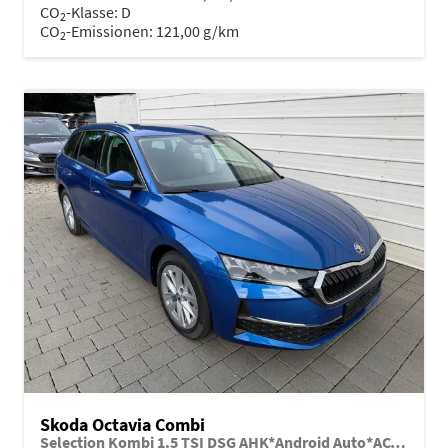
CO
-Klasse:
D
2
CO
-Emissionen:
121,00 g/km
2
Skoda Octavia Combi
Selection Kombi 1.5 TSI DSG AHK*Android Auto*ACC*SHZ*E-Heck*Keyless*Kamera*2Z Klimaauto