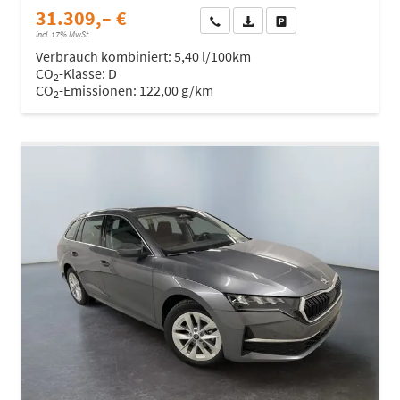
31.309,– €
Wir rufen Sie an
Fahrzeugexposé (PDF)
Fahrzeug parken
incl. 17% MwSt.
Verbrauch kombiniert:
5,40 l/100km
CO
-Klasse:
D
2
CO
-Emissionen:
122,00 g/km
2