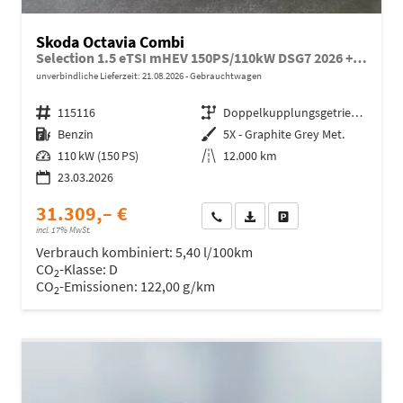
Skoda Octavia Combi
Selection 1.5 eTSI mHEV 150PS/110kW DSG7 2026 +AHK+3-ZONE+RFK+KESSY+EL.HECK+BHZ. LENKRAD
unverbindliche Lieferzeit:
21.08.2026
Gebrauchtwagen
Fahrzeugnr.
115116
Getriebe
Doppelkupplungsgetriebe (DSG)
Kraftstoff
Benzin
Außenfarbe
5X - Graphite Grey Met.
Leistung
110 kW (150 PS)
Kilometerstand
12.000 km
23.03.2026
31.309,– €
Wir rufen Sie an
Fahrzeugexposé (PDF)
Fahrzeug parken
incl. 17% MwSt.
Verbrauch kombiniert:
5,40 l/100km
CO
-Klasse:
D
2
CO
-Emissionen:
122,00 g/km
2