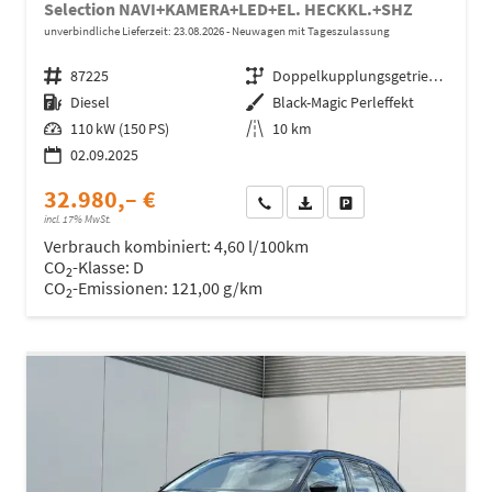
Selection NAVI+KAMERA+LED+EL. HECKKL.+SHZ
unverbindliche Lieferzeit:
23.08.2026
Neuwagen mit Tageszulassung
Fahrzeugnr.
87225
Getriebe
Doppelkupplungsgetriebe (DSG)
Kraftstoff
Diesel
Außenfarbe
Black-Magic Perleffekt
Leistung
110 kW (150 PS)
Kilometerstand
10 km
02.09.2025
32.980,– €
Wir rufen Sie an
Fahrzeugexposé (PDF)
Fahrzeug parken
incl. 17% MwSt.
Verbrauch kombiniert:
4,60 l/100km
CO
-Klasse:
D
2
CO
-Emissionen:
121,00 g/km
2