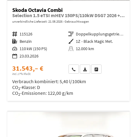
Skoda Octavia Combi
Selection 1.5 eTSI mHEV 150PS/110kW DSG7 2026 +AHK+SUNSET+3-ZONE+RFK+KESSY+EL.HECK+BHZ. LENKRAD
unverbindliche Lieferzeit:
21.08.2026
Gebrauchtwagen
Fahrzeugnr.
115126
Getriebe
Doppelkupplungsgetriebe (DSG)
Kraftstoff
Benzin
Außenfarbe
1Z - Black Magic Met.
Leistung
110 kW (150 PS)
Kilometerstand
12.000 km
23.03.2026
31.543,– €
Wir rufen Sie an
Fahrzeugexposé (PDF)
Fahrzeug parken
incl. 17% MwSt.
Verbrauch kombiniert:
5,40 l/100km
CO
-Klasse:
D
2
CO
-Emissionen:
122,00 g/km
2