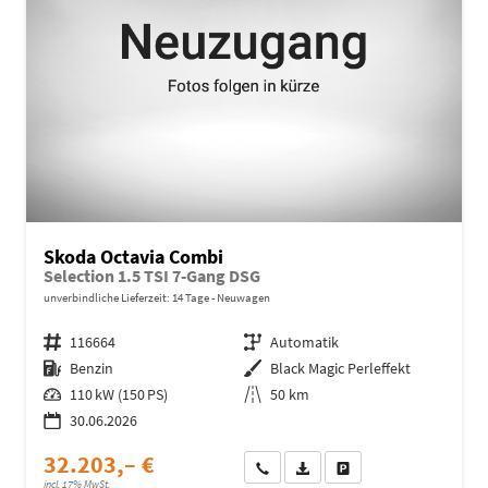
Skoda Octavia Combi
Selection 1.5 TSI 7-Gang DSG
unverbindliche Lieferzeit:
14 Tage
Neuwagen
Fahrzeugnr.
116664
Getriebe
Automatik
Kraftstoff
Benzin
Außenfarbe
Black Magic Perleffekt
Leistung
110 kW (150 PS)
Kilometerstand
50 km
30.06.2026
32.203,– €
Wir rufen Sie an
Fahrzeugexposé (PDF)
Fahrzeug parken
incl. 17% MwSt.