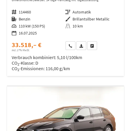
Fahrzeugnr.
114460
Getriebe
Automatik
Kraftstoff
Benzin
Außenfarbe
Brillantsilber Metallic
Leistung
110 kW (150 PS)
Kilometerstand
10 km
16.07.2025
33.518,– €
Wir rufen Sie an
Fahrzeugexposé (PDF)
Fahrzeug parken
incl. 17% MwSt.
Verbrauch kombiniert:
5,10 l/100km
CO
-Klasse:
D
2
CO
-Emissionen:
116,00 g/km
2