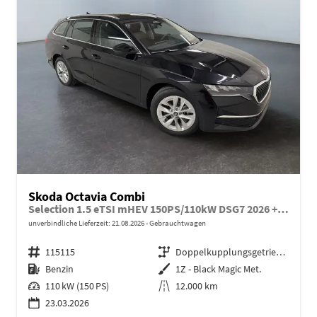
Skoda Octavia Combi
Selection 1.5 eTSI mHEV 150PS/110kW DSG7 2026 +AHK+3-ZONE+RFK+KESSY+EL.HECK+BHZ. LENKRAD
unverbindliche Lieferzeit:
21.08.2026
Gebrauchtwagen
Fahrzeugnr.
115115
Getriebe
Doppelkupplungsgetriebe (DSG)
Kraftstoff
Benzin
Außenfarbe
1Z - Black Magic Met.
Leistung
110 kW (150 PS)
Kilometerstand
12.000 km
23.03.2026