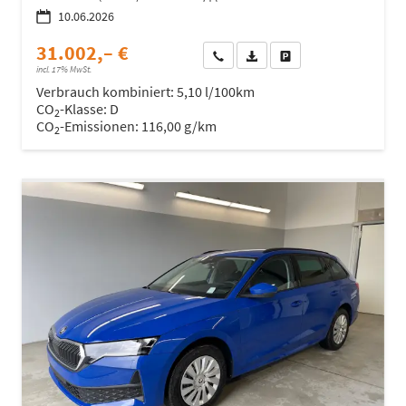
10.06.2026
31.002,– €
Wir rufen Sie an
Fahrzeugexposé (PDF)
Fahrzeug parken
incl. 17% MwSt.
Verbrauch kombiniert:
5,10 l/100km
CO
-Klasse:
D
2
CO
-Emissionen:
116,00 g/km
2