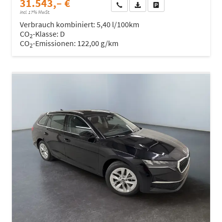
31.543,– €
Wir rufen Sie an
Fahrzeugexposé (PDF)
Fahrzeug parken
incl. 17% MwSt.
Verbrauch kombiniert:
5,40 l/100km
CO
-Klasse:
D
2
CO
-Emissionen:
122,00 g/km
2