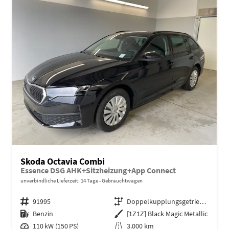
Skoda Octavia Combi
Essence DSG AHK+Sitzheizung+App Connect
unverbindliche Lieferzeit:
14 Tage
Gebrauchtwagen
Fahrzeugnr.
91995
Getriebe
Doppelkupplungsgetriebe (DSG)
Kraftstoff
Benzin
Außenfarbe
[1Z1Z] Black Magic Metallic
Leistung
110 kW (150 PS)
Kilometerstand
3.000 km