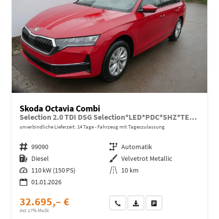
Skoda Octavia Combi
Selection 2.0 TDI DSG Selection*LED*PDC*SHZ*TEMPOMAT*SMARTLINK*KLIMA*
unverbindliche Lieferzeit:
14 Tage
Fahrzeug mit Tageszulassung
Fahrzeugnr.
99090
Getriebe
Automatik
Kraftstoff
Diesel
Außenfarbe
Velvetrot Metallic
Leistung
110 kW (150 PS)
Kilometerstand
10 km
01.01.2026
32.695,– €
Wir rufen Sie an
Fahrzeugexposé (PDF)
Fahrzeug parken
incl. 17% MwSt.