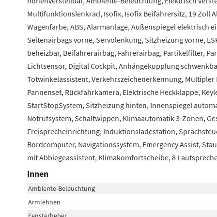
höhenverstellbar, Ambiente-Beleuchtung, Elektrisch verst
Multifunktionslenkrad, Isofix, Isofix Beifahrersitz, 19 Zoll
Wagenfarbe, ABS, Alarmanlage, Außenspiegel elektrisch ein
Seitenairbags vorne, Servolenkung, Sitzheizung vorne, ES
beheizbar, Beifahrerairbag, Fahrerairbag, Partikelfilter, P
Lichtsensor, Digital Cockpit, Anhängekupplung schwenkba
Totwinkelassistent, Verkehrszeichenerkennung, Multipler 
Pannenset, Rückfahrkamera, Elektrische Heckklappe, Keyle
StartStopSystem, Sitzheizung hinten, Innenspiegel automa
Notrufsystem, Schaltwippen, Klimaautomatik 3-Zonen, Ges
Freisprecheinrichtung, Induktionsladestation, Sprachsteu
Bordcomputer, Navigationssystem, Emergency Assist, Stau
mit Abbiegeassistent, Klimakomfortscheibe, 8 Lautsprech
Innen
Ambiente-Beleuchtung
Armlehnen
Fensterheber