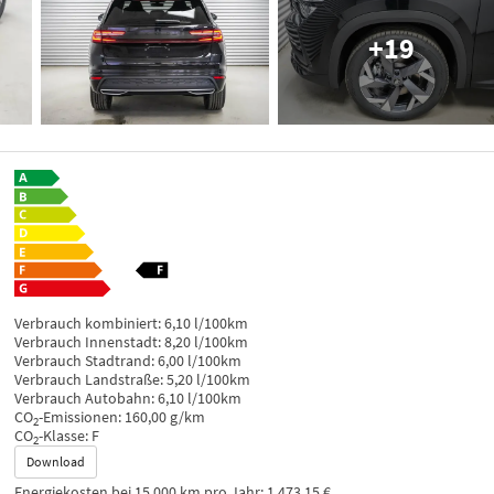
+19
Verbrauch kombiniert:
6,10 l/100km
Verbrauch Innenstadt:
8,20 l/100km
Verbrauch Stadtrand:
6,00 l/100km
Verbrauch Landstraße:
5,20 l/100km
Verbrauch Autobahn:
6,10 l/100km
CO
-Emissionen:
160,00 g/km
2
CO
-Klasse:
F
2
Download
Energiekosten bei 15.000 km pro Jahr:
1.473,15 €