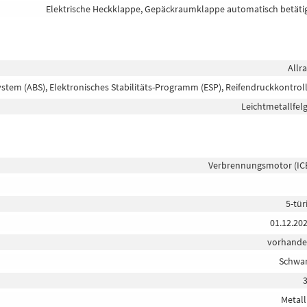
Elektrische Heckklappe, Gepäckraumklappe automatisch betäti
Allr
ystem (ABS), Elektronisches Stabilitäts-Programm (ESP), Reifendruckkontrol
Leichtmetallfel
Verbrennungsmotor (IC
5-tür
01.12.20
vorhand
Schwa
Metall