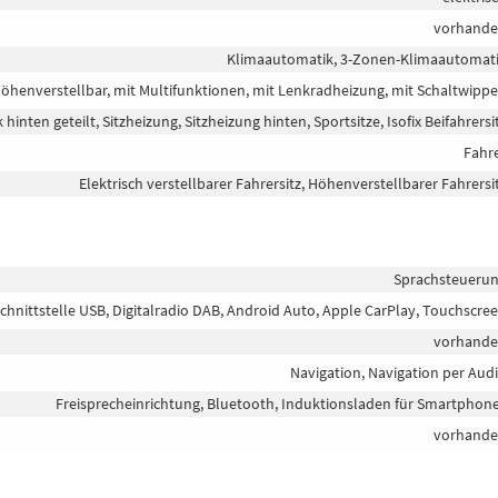
vorhand
Klimaautomatik, 3-Zonen-Klimaautomat
 höhenverstellbar, mit Multifunktionen, mit Lenkradheizung, mit Schaltwipp
 hinten geteilt, Sitzheizung, Sitzheizung hinten, Sportsitze, Isofix Beifahrersi
Fahr
Elektrisch verstellbarer Fahrersitz, Höhenverstellbarer Fahrersi
Sprachsteueru
chnittstelle USB, Digitalradio DAB, Android Auto, Apple CarPlay, Touchscre
vorhand
Navigation, Navigation per Aud
Freisprecheinrichtung, Bluetooth, Induktionsladen für Smartphon
vorhand