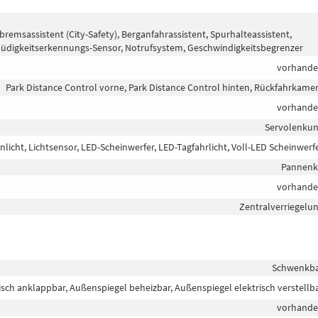
sassistent (City-Safety), Berganfahrassistent, Spurhalteassistent,
üdigkeitserkennungs-Sensor, Notrufsystem, Geschwindigkeitsbegrenzer
vorhand
Park Distance Control vorne, Park Distance Control hinten, Rückfahrkame
vorhand
Servolenku
nlicht, Lichtsensor, LED-Scheinwerfer, LED-Tagfahrlicht, Voll-LED Scheinwerf
Pannenk
vorhand
Zentralverriegelu
Schwenkb
isch anklappbar, Außenspiegel beheizbar, Außenspiegel elektrisch verstellb
vorhand