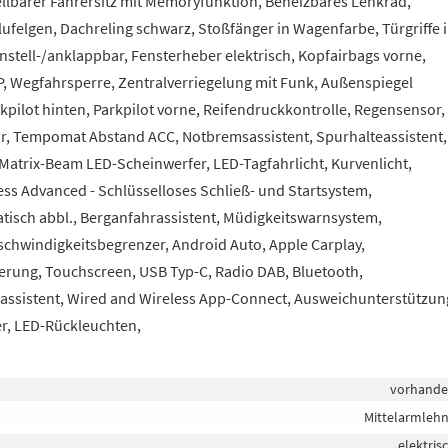
ellbarer Fahrersitz mit Memoryfunktion, Beheizbares Lenkrad,
 Alufelgen, Dachreling schwarz, Stoßfänger in Wagenfarbe, Türgriffe 
stell-/anklappbar, Fensterheber elektrisch, Kopfairbags vorne,
P, Wegfahrsperre, Zentralverriegelung mit Funk, Außenspiegel
arkpilot hinten, Parkpilot vorne, Reifendruckkontrolle, Regensensor,
r, Tempomat Abstand ACC, Notbremsassistent, Spurhalteassistent,
Matrix-Beam LED-Scheinwerfer, LED-Tagfahrlicht, Kurvenlicht,
ss Advanced - Schlüsselloses Schließ- und Startsystem,
tisch abbl., Berganfahrassistent, Müdigkeitswarnsystem,
chwindigkeitsbegrenzer, Android Auto, Apple Carplay,
erung, Touchscreen, USB Typ-C, Radio DAB, Bluetooth,
assistent, Wired and Wireless App-Connect, Ausweichunterstützun
er, LED-Rückleuchten,
vorhand
Mittelarmleh
elektris