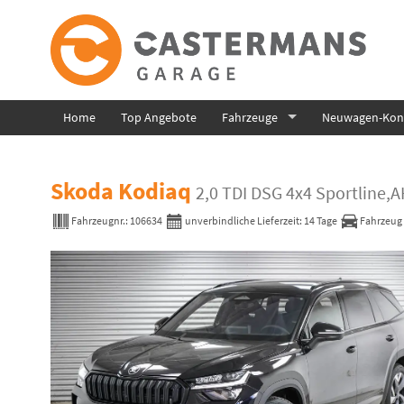
Home
Top Angebote
Fahrzeuge
Neuwagen-Konf
Skoda Kodiaq
2,0 TDI DSG 4x4 Sportline,
Fahrzeugnr.:
106634
unverbindliche Lieferzeit:
14 Tage
Fahrzeug 