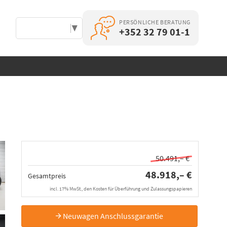
PERSÖNLICHE BERATUNG
Select Language
▼
+352 32 79 01-1
50.491,– €
48.918,– €
Gesamtpreis
incl. 17% MwSt., den Kosten für Überführung und Zulassungspapieren
Neuwagen Anschlussgarantie