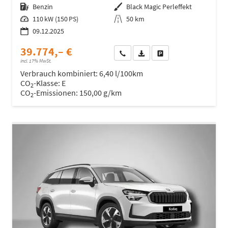
Kraftstoff
Benzin
Außenfarbe
Black Magic Perleffekt
Leistung
110 kW (150 PS)
Kilometerstand
50 km
09.12.2025
39.774,– €
Wir rufen Sie an
Fahrzeugexposé (PDF)
Fahrzeug parken
incl. 17% MwSt.
Verbrauch kombiniert:
6,40 l/100km
CO
-Klasse:
E
2
CO
-Emissionen:
150,00 g/km
2