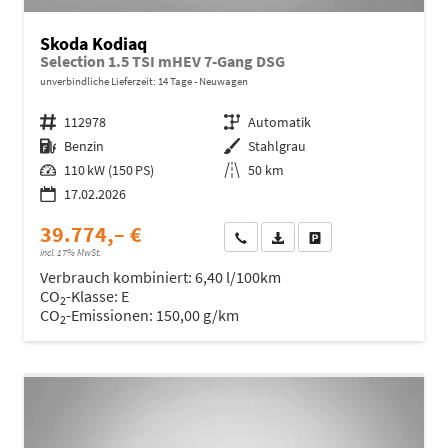
Skoda Kodiaq
Selection 1.5 TSI mHEV 7-Gang DSG
unverbindliche Lieferzeit:
14 Tage
Neuwagen
Fahrzeugnr.
112978
Getriebe
Automatik
Kraftstoff
Benzin
Außenfarbe
Stahlgrau
Leistung
110 kW (150 PS)
Kilometerstand
50 km
17.02.2026
39.774,– €
Wir rufen Sie an
Fahrzeugexposé (PDF)
Fahrzeug parken
incl. 17% MwSt.
Verbrauch kombiniert:
6,40 l/100km
CO
-Klasse:
E
2
CO
-Emissionen:
150,00 g/km
2