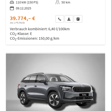
Leistung
110 kW (150 PS)
Kilometerstand
50 km
09.12.2025
39.774,– €
Wir rufen Sie an
Fahrzeugexposé (PDF)
Fahrzeug parken
incl. 17% MwSt.
Verbrauch kombiniert:
6,40 l/100km
CO
-Klasse:
E
2
CO
-Emissionen:
150,00 g/km
2