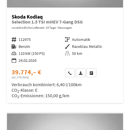
Skoda Kodiaq
Selection 1.5 TSI mHEV 7-Gang DSG
unverbindliche Lieferzeit:
14 Tage
Neuwagen
Fahrzeugnr.
112975
Getriebe
Automatik
Kraftstoff
Benzin
Außenfarbe
Raceblau Metallic
Leistung
110 kW (150 PS)
Kilometerstand
50 km
24.02.2026
39.774,– €
Wir rufen Sie an
Fahrzeugexposé (PDF)
Fahrzeug parken
incl. 17% MwSt.
Verbrauch kombiniert:
6,40 l/100km
CO
-Klasse:
E
2
CO
-Emissionen:
150,00 g/km
2