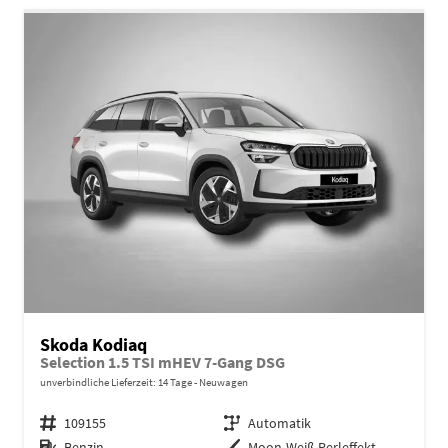
Skoda Kodiaq
Selection 1.5 TSI mHEV 7-Gang DSG
unverbindliche Lieferzeit:
14 Tage
Neuwagen
Fahrzeugnr.
109155
Getriebe
Automatik
Kraftstoff
Benzin
Außenfarbe
Moon-Weiß Perleffekt