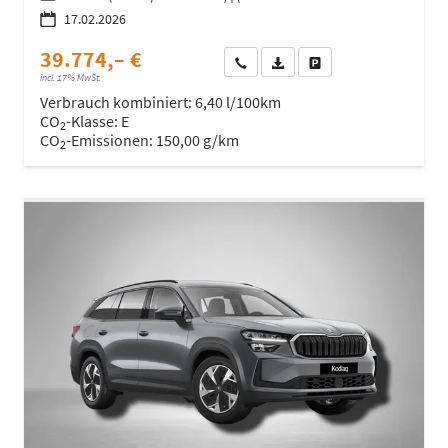
17.02.2026
39.774,– €
Wir rufen Sie an
Fahrzeugexposé (PDF)
Fahrzeug parken
incl. 17% MwSt.
Verbrauch kombiniert:
6,40 l/100km
CO
-Klasse:
E
2
CO
-Emissionen:
150,00 g/km
2