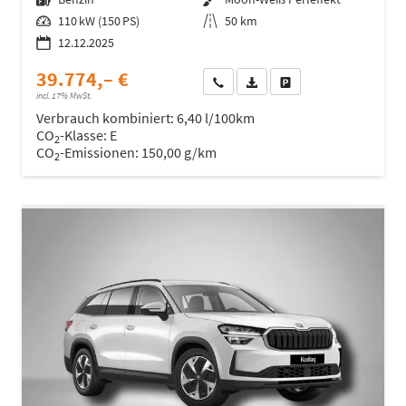
Leistung
110 kW (150 PS)
Kilometerstand
50 km
12.12.2025
39.774,– €
Wir rufen Sie an
Fahrzeugexposé (PDF)
Fahrzeug parken
incl. 17% MwSt.
Verbrauch kombiniert:
6,40 l/100km
CO
-Klasse:
E
2
CO
-Emissionen:
150,00 g/km
2