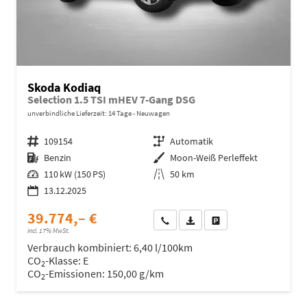
Skoda Kodiaq
Selection 1.5 TSI mHEV 7-Gang DSG
unverbindliche Lieferzeit:
14 Tage
Neuwagen
Fahrzeugnr.
109154
Getriebe
Automatik
Kraftstoff
Benzin
Außenfarbe
Moon-Weiß Perleffekt
Leistung
110 kW (150 PS)
Kilometerstand
50 km
13.12.2025
39.774,– €
Wir rufen Sie an
Fahrzeugexposé (PDF)
Fahrzeug parken
incl. 17% MwSt.
Verbrauch kombiniert:
6,40 l/100km
CO
-Klasse:
E
2
CO
-Emissionen:
150,00 g/km
2