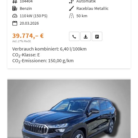
Fahrzeugnr.
104404
Getriebe
Automatik
Kraftstoff
Benzin
Außenfarbe
Raceblau Metallic
Leistung
110 kW (150 PS)
Kilometerstand
50 km
20.03.2026
39.774,– €
Wir rufen Sie an
Fahrzeugexposé (PDF)
Fahrzeug parken
incl. 17% MwSt.
Verbrauch kombiniert:
6,40 l/100km
CO
-Klasse:
E
2
CO
-Emissionen:
150,00 g/km
2