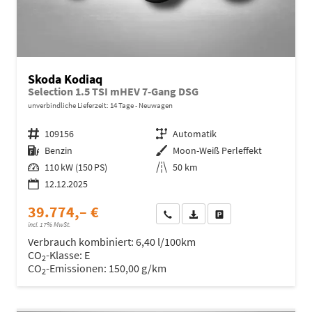
Skoda Kodiaq
Selection 1.5 TSI mHEV 7-Gang DSG
unverbindliche Lieferzeit:
14 Tage
Neuwagen
Fahrzeugnr.
109156
Getriebe
Automatik
Kraftstoff
Benzin
Außenfarbe
Moon-Weiß Perleffekt
Leistung
110 kW (150 PS)
Kilometerstand
50 km
12.12.2025
39.774,– €
Wir rufen Sie an
Fahrzeugexposé (PDF)
Fahrzeug parken
incl. 17% MwSt.
Verbrauch kombiniert:
6,40 l/100km
CO
-Klasse:
E
2
CO
-Emissionen:
150,00 g/km
2