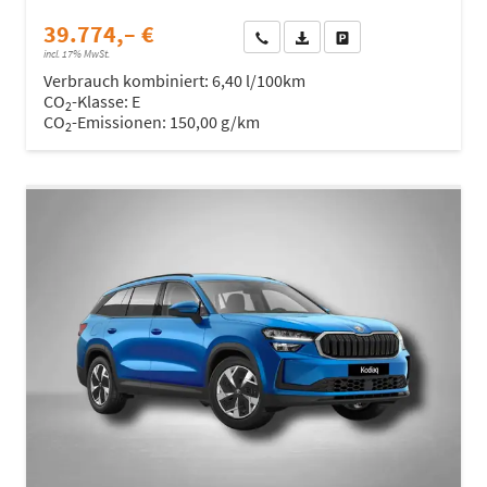
39.774,– €
Wir rufen Sie an
Fahrzeugexposé (PDF)
Fahrzeug parken
incl. 17% MwSt.
Verbrauch kombiniert:
6,40 l/100km
CO
-Klasse:
E
2
CO
-Emissionen:
150,00 g/km
2