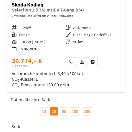
Skoda Kodiaq
Selection 1.5 TSI mHEV 7-Gang DSG
unverbindliche Lieferzeit:
14 Tage
Neuwagen
Fahrzeugnr.
112985
Getriebe
Automatik
Kraftstoff
Benzin
Außenfarbe
Black-Magic Perleffekt
Leistung
110 kW (150 PS)
Kilometerstand
50 km
15.06.2026
39.774,– €
Wir rufen Sie an
Fahrzeugexposé (PDF)
Fahrzeug parken
incl. 17% MwSt.
Verbrauch kombiniert:
6,40 l/100km
CO
-Klasse:
E
2
CO
-Emissionen:
150,00 g/km
2
Datensätze pro Seite:
10
20
50
100
250
Seite: