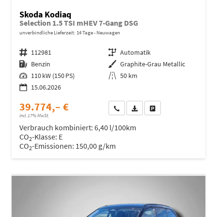
Skoda Kodiaq
Selection 1.5 TSI mHEV 7-Gang DSG
unverbindliche Lieferzeit:
14 Tage
Neuwagen
Fahrzeugnr.
112981
Getriebe
Automatik
Kraftstoff
Benzin
Außenfarbe
Graphite-Grau Metallic
Leistung
110 kW (150 PS)
Kilometerstand
50 km
15.06.2026
39.774,– €
Wir rufen Sie an
Fahrzeugexposé (PDF)
Fahrzeug parken
incl. 17% MwSt.
Verbrauch kombiniert:
6,40 l/100km
CO
-Klasse:
E
2
CO
-Emissionen:
150,00 g/km
2