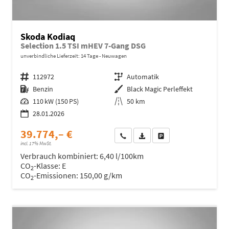
Skoda Kodiaq
Selection 1.5 TSI mHEV 7-Gang DSG
unverbindliche Lieferzeit:
14 Tage
Neuwagen
Fahrzeugnr.
112972
Getriebe
Automatik
Kraftstoff
Benzin
Außenfarbe
Black Magic Perleffekt
Leistung
110 kW (150 PS)
Kilometerstand
50 km
28.01.2026
39.774,– €
Wir rufen Sie an
Fahrzeugexposé (PDF)
Fahrzeug parken
incl. 17% MwSt.
Verbrauch kombiniert:
6,40 l/100km
CO
-Klasse:
E
2
CO
-Emissionen:
150,00 g/km
2