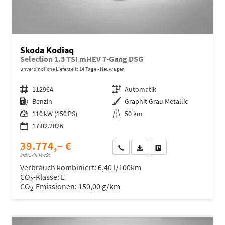
Skoda Kodiaq
Selection 1.5 TSI mHEV 7-Gang DSG
unverbindliche Lieferzeit:
14 Tage
Neuwagen
Fahrzeugnr.
112964
Getriebe
Automatik
Kraftstoff
Benzin
Außenfarbe
Graphit Grau Metallic
Leistung
110 kW (150 PS)
Kilometerstand
50 km
17.02.2026
39.774,– €
Wir rufen Sie an
Fahrzeugexposé (PDF)
Fahrzeug parken
incl. 17% MwSt.
Verbrauch kombiniert:
6,40 l/100km
CO
-Klasse:
E
2
CO
-Emissionen:
150,00 g/km
2