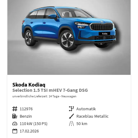
Skoda Kodiaq
Selection 1.5 TSI mHEV 7-Gang DSG
unverbindliche Lieferzeit:
14 Tage
Neuwagen
Fahrzeugnr.
112976
Getriebe
Automatik
Kraftstoff
Benzin
Außenfarbe
Raceblau Metallic
Leistung
110 kW (150 PS)
Kilometerstand
50 km
17.02.2026