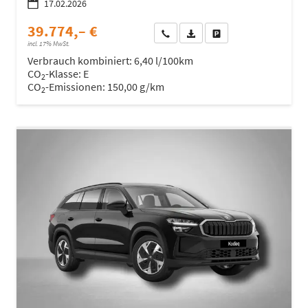
17.02.2026
39.774,– €
Wir rufen Sie an
Fahrzeugexposé (PDF)
Fahrzeug parken
incl. 17% MwSt.
Verbrauch kombiniert:
6,40 l/100km
CO
-Klasse:
E
2
CO
-Emissionen:
150,00 g/km
2