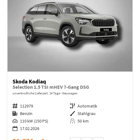
Skoda Kodiaq
Selection 1.5 TSI mHEV 7-Gang DSG
unverbindliche Lieferzeit:
14 Tage
Neuwagen
Fahrzeugnr.
112979
Getriebe
Automatik
Kraftstoff
Benzin
Außenfarbe
Stahlgrau
Leistung
110 kW (150 PS)
Kilometerstand
50 km
17.02.2026