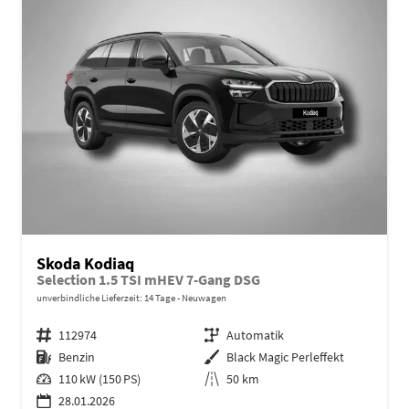
Skoda Kodiaq
Selection 1.5 TSI mHEV 7-Gang DSG
unverbindliche Lieferzeit:
14 Tage
Neuwagen
Fahrzeugnr.
112974
Getriebe
Automatik
Kraftstoff
Benzin
Außenfarbe
Black Magic Perleffekt
Leistung
110 kW (150 PS)
Kilometerstand
50 km
28.01.2026