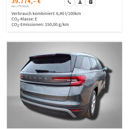
39.774,– €
Wir rufen Sie an
Fahrzeugexposé (PDF)
Fahrzeug parken
incl. 17% MwSt.
Verbrauch kombiniert:
6,40 l/100km
CO
-Klasse:
E
2
CO
-Emissionen:
150,00 g/km
2