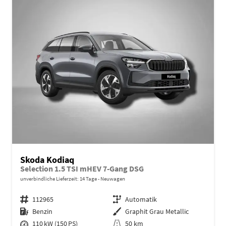
Skoda Kodiaq
Selection 1.5 TSI mHEV 7-Gang DSG
unverbindliche Lieferzeit:
14 Tage
Neuwagen
Fahrzeugnr.
112965
Getriebe
Automatik
Kraftstoff
Benzin
Außenfarbe
Graphit Grau Metallic
Leistung
110 kW (150 PS)
Kilometerstand
50 km