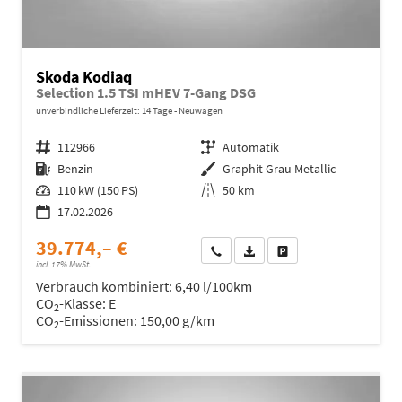
Skoda Kodiaq
Selection 1.5 TSI mHEV 7-Gang DSG
unverbindliche Lieferzeit:
14 Tage
Neuwagen
Fahrzeugnr.
112966
Getriebe
Automatik
Kraftstoff
Benzin
Außenfarbe
Graphit Grau Metallic
Leistung
110 kW (150 PS)
Kilometerstand
50 km
17.02.2026
39.774,– €
Wir rufen Sie an
Fahrzeugexposé (PDF)
Fahrzeug parken
incl. 17% MwSt.
Verbrauch kombiniert:
6,40 l/100km
CO
-Klasse:
E
2
CO
-Emissionen:
150,00 g/km
2