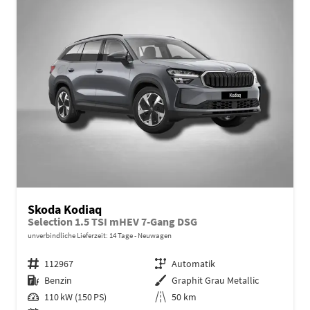
Skoda Kodiaq
Selection 1.5 TSI mHEV 7-Gang DSG
unverbindliche Lieferzeit:
14 Tage
Neuwagen
Fahrzeugnr.
112967
Getriebe
Automatik
Kraftstoff
Benzin
Außenfarbe
Graphit Grau Metallic
Leistung
110 kW (150 PS)
Kilometerstand
50 km