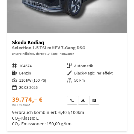
Skoda Kodiaq
Selection 1.5 TSI mHEV 7-Gang DSG
unverbindliche Lieferzeit:
14 Tage
Neuwagen
Fahrzeugnr.
104674
Getriebe
Automatik
Kraftstoff
Benzin
Außenfarbe
Black-Magic Perleffekt
Leistung
110 kW (150 PS)
Kilometerstand
50 km
20.03.2026
39.774,– €
Wir rufen Sie an
Fahrzeugexposé (PDF)
Fahrzeug parken
incl. 17% MwSt.
Verbrauch kombiniert:
6,40 l/100km
CO
-Klasse:
E
2
CO
-Emissionen:
150,00 g/km
2