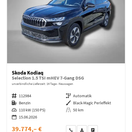
Skoda Kodiaq
Selection 1.5 TSI mHEV 7-Gang DSG
unverbindliche Lieferzeit:
14 Tage
Neuwagen
Fahrzeugnr.
112984
Getriebe
Automatik
Kraftstoff
Benzin
Außenfarbe
Black-Magic Perleffekt
Leistung
110 kW (150 PS)
Kilometerstand
50 km
15.06.2026
39.774,– €
Wir rufen Sie an
Fahrzeugexposé (PDF)
Fahrzeug parken