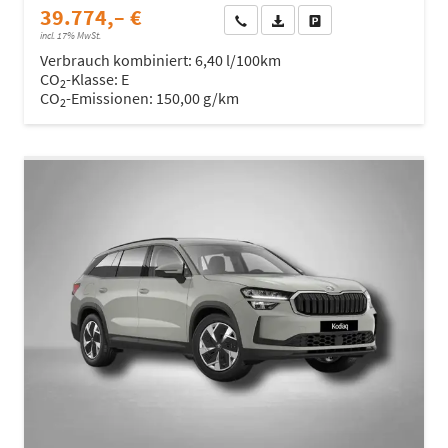
39.774,– €
Wir rufen Sie an
Fahrzeugexposé (PDF)
Fahrzeug parken
incl. 17% MwSt.
Verbrauch kombiniert:
6,40 l/100km
CO
-Klasse:
E
2
CO
-Emissionen:
150,00 g/km
2