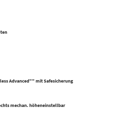
nten
yless Advanced"" mit Safesicherung
rechts mechan. höheneinstellbar