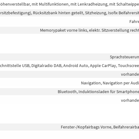
 höhenverstellbar, mit Multifunktionen, mit Lenkradheizung, mit Schaltwipp
ersitzbefestigung), Rücksitzbank hinten geteilt, Sitzheizung, Isofix Beifahrersi
Fahr
Memorypaket vorne links, elektr. Sitzverstellung rech
Sprachsteueru
Schnittstelle USB, Digitalradio DAB, Android Auto, Apple CarPlay, Touchscre
vorhand
Navigation, Navigation per Aud
Bluetooth, Induktionsladen für Smartphon
vorhand
Fenster-/Kopfairbags Vorne, Beifahrerairb