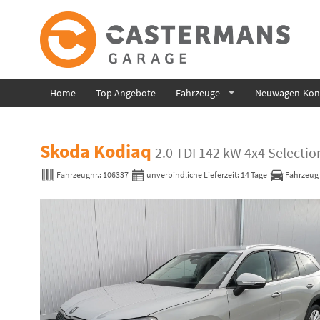
Home
Top Angebote
Fahrzeuge
Neuwagen-Konf
Skoda Kodiaq
2.0 TDI 142 kW 4x4 Selecti
Fahrzeugnr.:
106337
unverbindliche Lieferzeit:
14 Tage
Fahrzeug 