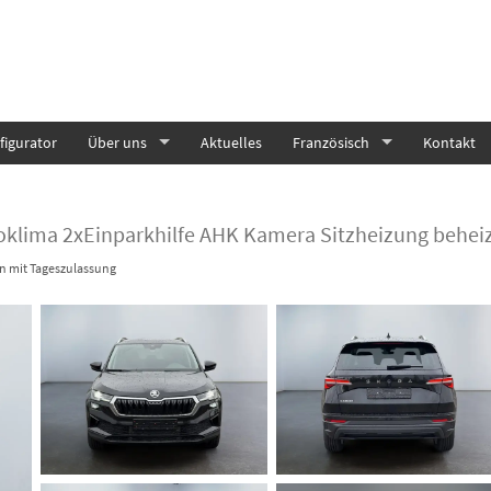
igurator
Über uns
Aktuelles
Französisch
Kontakt
Zoklima 2xEinparkhilfe AHK Kamera Sitzheizung behei
 mit Tageszulassung