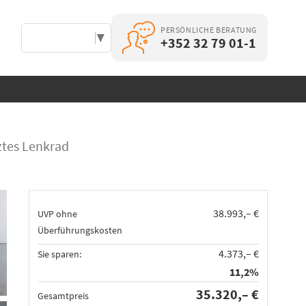
PERSÖNLICHE BERATUNG
Select Language
▼
+352 32 79 01-1
ztes Lenkrad
38.993,– €
UVP ohne
Überführungskosten
4.373,– €
Sie sparen:
11,2%
35.320,– €
Gesamtpreis