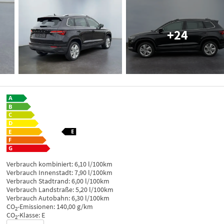
+24
Verbrauch kombiniert:
6,10 l/100km
Verbrauch Innenstadt:
7,90 l/100km
Verbrauch Stadtrand:
6,00 l/100km
Verbrauch Landstraße:
5,20 l/100km
Verbrauch Autobahn:
6,30 l/100km
CO
-Emissionen:
140,00 g/km
2
CO
-Klasse:
E
2