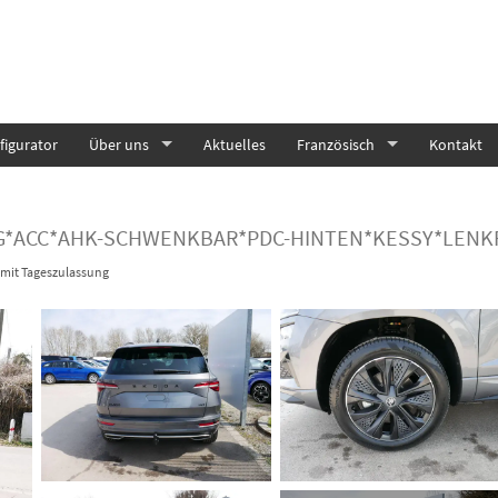
igurator
Über uns
Aktuelles
Französisch
Kontakt
G DSG*ACC*AHK-SCHWENKBAR*PDC-HINTEN*KESSY*LEN
mit Tageszulassung