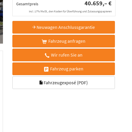
40.659,– €
Gesamtpreis
incl. 17% MwSt., den Kosten für Überführung und Zulassungspapieren
Neuwagen Anschlussgarantie
Fahrzeug anfragen
Wir rufen Sie an
Fahrzeug parken
Fahrzeugexposé (PDF)