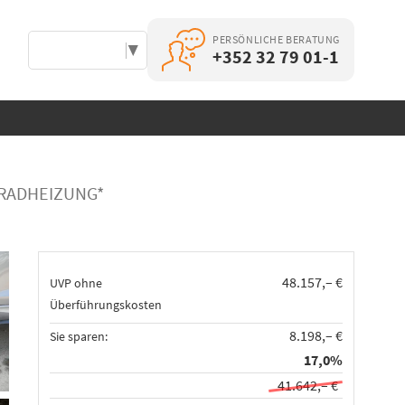
PERSÖNLICHE BERATUNG
Select Language
▼
+352 32 79 01-1
KRADHEIZUNG*
48.157,– €
UVP ohne
Überführungskosten
8.198,– €
Sie sparen:
17,0%
41.642,– €