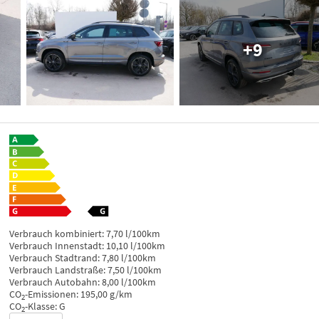
+9
Verbrauch kombiniert:
7,70 l/100km
Verbrauch Innenstadt:
10,10 l/100km
Verbrauch Stadtrand:
7,80 l/100km
Verbrauch Landstraße:
7,50 l/100km
Verbrauch Autobahn:
8,00 l/100km
CO
-Emissionen:
195,00 g/km
2
CO
-Klasse:
G
2