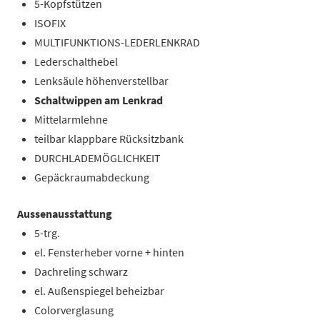
5-Kopfstützen
ISOFIX
MULTIFUNKTIONS-LEDERLENKRAD
Lederschalthebel
Lenksäule höhenverstellbar
Schaltwippen am Lenkrad
Mittelarmlehne
teilbar klappbare Rücksitzbank
DURCHLADEMÖGLICHKEIT
Gepäckraumabdeckung
Aussenausstattung
5-trg.
el. Fensterheber vorne + hinten
Dachreling schwarz
el. Außenspiegel beheizbar
Colorverglasung