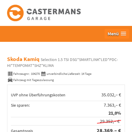
Menü
Skoda Kamiq
Selection 1.5 TSI DSG*SMARTLINK*LED*PDC-
HI*TEMPOMAT*SHZ*KLIMA
Fahrzeugnr.:
104270
unverbindliche Lieferzeit:
14 Tage
Fahrzeug mit Tageszulassung
35.032,– €
UVP ohne Überführungskosten
7.363,– €
Sie sparen:
21,0%
29.352,– €
28.369,– €
Gesamtpreis