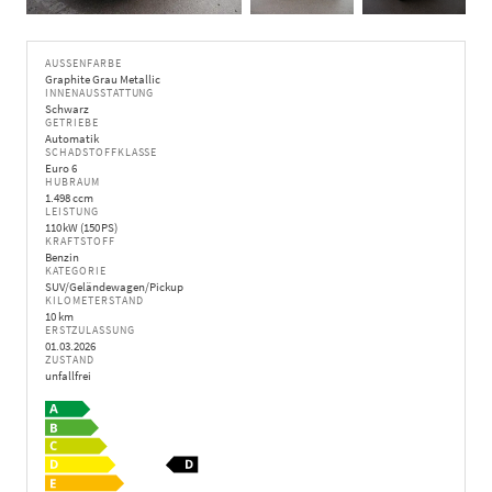
AUSSENFARBE
Graphite Grau Metallic
INNENAUSSTATTUNG
Schwarz
GETRIEBE
Automatik
SCHADSTOFFKLASSE
Euro 6
HUBRAUM
1.498 ccm
LEISTUNG
110 kW (150 PS)
KRAFTSTOFF
Benzin
KATEGORIE
SUV/Geländewagen/Pickup
KILOMETERSTAND
10 km
ERSTZULASSUNG
01.03.2026
ZUSTAND
unfallfrei