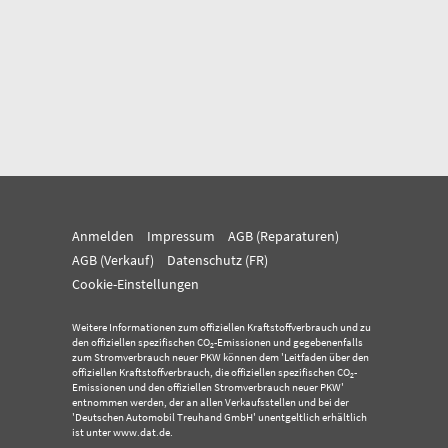
Anmelden
Impressum
AGB (Reparaturen)
AGB (Verkauf)
Datenschutz (FR)
Cookie-Einstellungen
Weitere Informationen zum offiziellen Kraftstoffverbrauch und zu
den offiziellen spezifischen CO
-Emissionen und gegebenenfalls
2
zum Stromverbrauch neuer PKW können dem 'Leitfaden über den
offiziellen Kraftstoffverbrauch, die offiziellen spezifischen CO
-
2
Emissionen und den offiziellen Stromverbrauch neuer PKW'
entnommen werden, der an allen Verkaufsstellen und bei der
'Deutschen Automobil Treuhand GmbH' unentgeltlich erhältlich
ist unter www.dat.de.