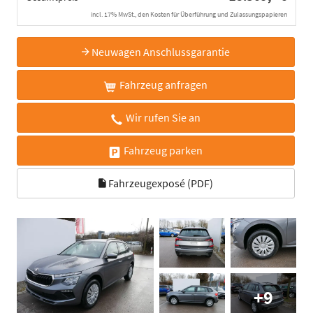
incl. 17% MwSt., den Kosten für Überführung und Zulassungspapieren
Neuwagen Anschlussgarantie
Fahrzeug anfragen
Wir rufen Sie an
Fahrzeug parken
Fahrzeugexposé (PDF)
+9