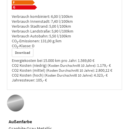
Verbrauch kombiniert:
6,00 l/100km
Verbrauch Innenstadt:
7,40 l/100km
Verbrauch Stadtrand:
5,00 l/100km
Verbrauch Landstraße:
5,90 l/100km
Verbrauch Autobahn:
5,50 l/100km
CO
-Emissionen:
131,00 g/km
2
CO
-Klasse:
D
2
Download
Energiekosten bei 15.000 km pro Jahr:
1.569,60 €
CO2 Kosten (niedrig)
:
1.179,- €
(Kosten Durchschnitt 10 Jahre)
CO2 Kosten (mittel)
:
2.800,12 €
(Kosten Durchschnitt 10 Jahre)
CO2 Kosten (hoch)
:
4.323,- €
(Kosten Durchschnitt 10 Jahre)
Jahressteuer:
105,- €
Außenfarbe
Graphite Grau Metallic