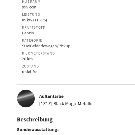
HUBRAUM
999 ccm
LEISTUNG
85 kW (116 PS)
KRAFTSTOFF
Benzin
KATEGORIE
SUV/Geländewagen/Pickup
KILOMETERSTAND
20 km
ZUSTAND
unfallfrei
Außenfarbe
[1Z1Z] Black Magic Metallic
Beschreibung
Sonderausstattung: