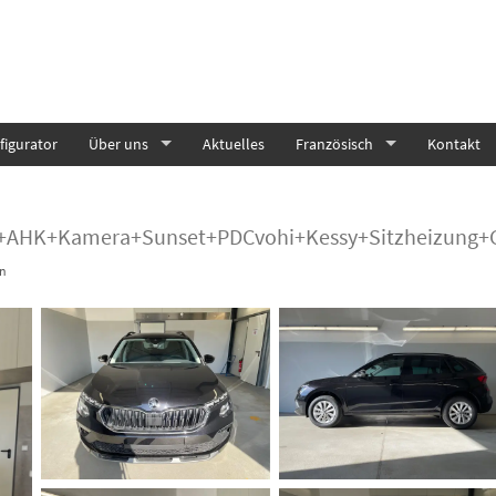
igurator
Über uns
Aktuelles
Französisch
Kontakt
rix+AHK+Kamera+Sunset+PDCvohi+Kessy+Sitzheizung+
n