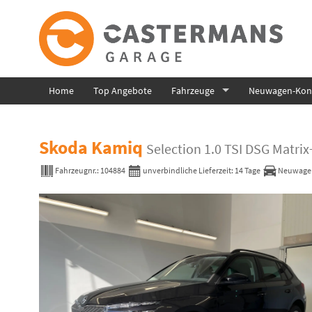
Home
Top Angebote
Fahrzeuge
Neuwagen-Konf
Skoda Kamiq
Selection 1.0 TSI DSG Mat
Fahrzeugnr.:
104884
unverbindliche Lieferzeit:
14 Tage
Neuwage