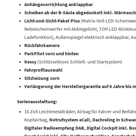
Anhängevorrichtung anklappbar
Scheiben ab der B-Säule abgedunkelt inkl. Wärmesc
Licht-und-Sicht-Paket Plus
(Matrix-Voll-LED-Scheinwerf
Nebelscheinwerfer mit Abbiegelicht, TOP-LED-Rückleuc
Ladefunktion), Außenspiegel elektrisch anklappbar, Au
Rückfahrkamera
ParkPilot vorn und hinten
Kessy
(Schlüsselloses Schließ- und Startsystem)
Fahrprofilauswahl
Sitzheizung vorn
Verlängerung der Herstellergarantie auf 4 Jahre bis 
Serienausstattung:
16 Zoll Leichtmetallräder, Airbag für Fahrer und Beifah
Kopfairbag,
Notrufsystem eCall, Dachreling in Schwa
Digitaler Radioempfang DAB, Digital Cockpit inkl. B
Front Assist inkl. City-Notbremsfunktion, Fensterheb