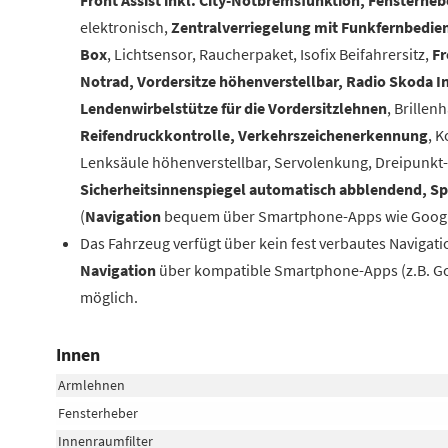
elektronisch,
Zentralverriegelung mit Funkfernbedi
Box
, Lichtsensor, Raucherpaket, Isofix Beifahrersitz,
Fr
Notrad, Vordersitze höhenverstellbar, Radio Skoda 
Lendenwirbelstütze für die Vordersitzlehnen
, Brillenh
Reifendruckkontrolle, Verkehrszeichenerkennung
, 
Lenksäule höhenverstellbar,
Servolenkung, Dreipunkt-S
Sicherheitsinnenspiegel automatisch abblendend, Sp
(
Navigation
bequem über Smartphone-Apps wie Google
Das Fahrzeug verfügt über kein fest verbautes Navigat
Navigation
über kompatible Smartphone-Apps (z.B. G
möglich.
Innen
Armlehnen
Fensterheber
Innenraumfilter