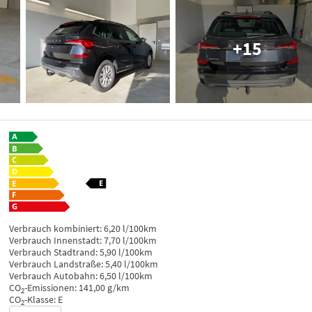
+15
Verbrauch kombiniert:
6,20 l/100km
Verbrauch Innenstadt:
7,70 l/100km
Verbrauch Stadtrand:
5,90 l/100km
Verbrauch Landstraße:
5,40 l/100km
Verbrauch Autobahn:
6,50 l/100km
CO
-Emissionen:
141,00 g/km
2
CO
-Klasse:
E
2