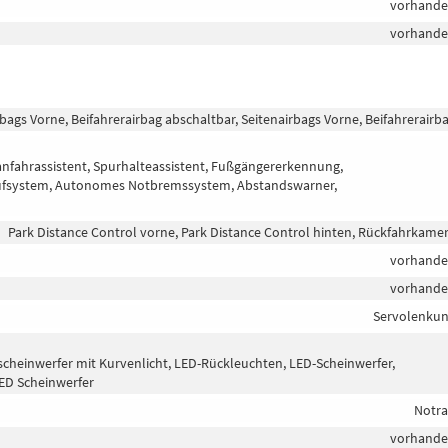
vorhand
vorhand
rbags Vorne, Beifahrerairbag abschaltbar, Seitenairbags Vorne, Beifahrerairb
anfahrassistent, Spurhalteassistent, Fußgängererkennung,
rufsystem, Autonomes Notbremssystem, Abstandswarner,
Park Distance Control vorne, Park Distance Control hinten, Rückfahrkame
vorhand
vorhand
Servolenku
lscheinwerfer mit Kurvenlicht, LED-Rückleuchten, LED-Scheinwerfer,
-LED Scheinwerfer
Notr
vorhand