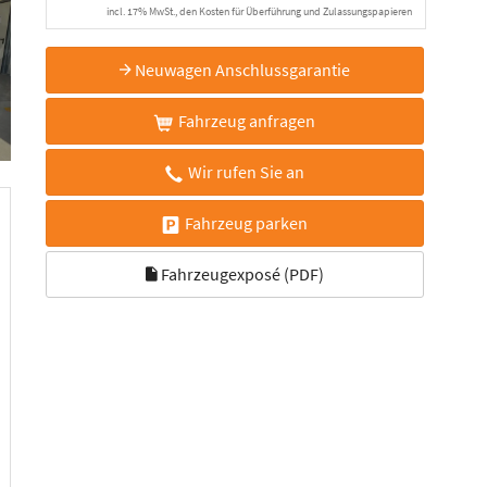
incl. 17% MwSt., den Kosten für Überführung und Zulassungspapieren
Neuwagen Anschlussgarantie
Fahrzeug anfragen
Wir rufen Sie an
Fahrzeug parken
Fahrzeugexposé (PDF)