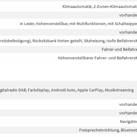
Klimaautomatik, 2-Zonen-Klimaautomat
vorhand
in Leder, höhenverstellbar, mit Multifunktionen, mit Schaltwipp
vorhand
ersitzbefestigung), Rücksitzbank hinten geteilt, Sitzheizung, Isofix Beifahrersi
Fahrer und Beifahr
Höhenverstellbarer Fahrer- und Beifahrersi
Digitalradio DAB, Farbdisplay, Android Auto, Apple CarPlay, Musikstreaming
vorhand
vorhand
Navigati
Freisprecheinrichtung, Bluetoo