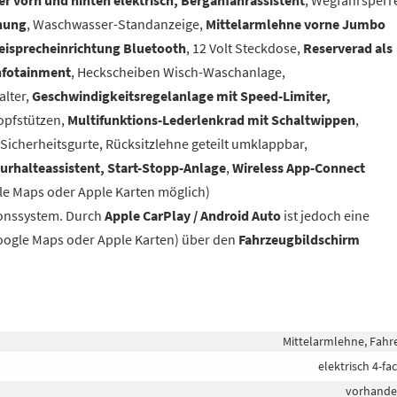
enung
, Waschwasser-Standanzeige,
Mittelarmlehne vorne Jumbo
eisprecheinrichtung Bluetooth
, 12 Volt Steckdose,
Reserverad als
Infotainment
, Heckscheiben Wisch-Waschanlage,
alter,
Geschwindigkeitsregelanlage mit Speed-Limiter,
Kopfstützen,
Multifunktions-Lederlenkrad mit Schaltwippen
,
icherheitsgurte, Rücksitzlehne geteilt umklappbar,
urhalteassistent, Start-Stopp-Anlage
,
Wireless App-Connect
 Maps oder Apple Karten möglich)
ionssystem. Durch
Apple CarPlay / Android Auto
ist jedoch eine
oogle Maps oder Apple Karten) über den
Fahrzeugbildschirm
Mittelarmlehne, Fahr
elektrisch 4-fa
vorhand