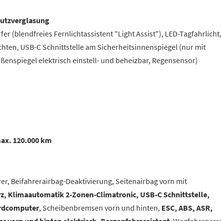
hutzverglasung
er (blendfreies Fernlichtassistent "Light Assist"), LED-Tagfahrlicht
hten, USB-C Schnittstelle am Sicherheitsinnenspiegel (nur mit
ßenspiegel elektrisch einstell- und beheizbar, Regensensor)
max. 120.000 km
rer, Beifahrerairbag-Deaktivierung, Seitenairbag vorn mit
rz, Klimaautomatik 2-Zonen-Climatronic, USB-C Schnittstelle,
ordcomputer
, Scheibenbremsen vorn und hinten,
ESC, ABS, ASR,
er vorn und hinten elektrisch, Berganfahrassistent
, Wegfahrsperr