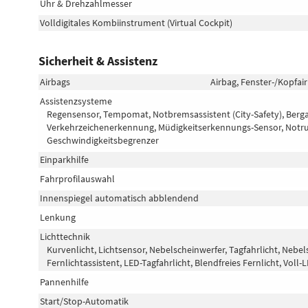
Uhr & Drehzahlmesser
Volldigitales Kombiinstrument (Virtual Cockpit)
Sicherheit & Assistenz
Airbags
Airbag, Fenster-/Kopfai
Assistenzsysteme
Regensensor, Tempomat, Notbremsassistent (City-Safety), Berg
Verkehrzeichenerkennung, Müdigkeitserkennungs-Sensor, Not
Geschwindigkeitsbegrenzer
Einparkhilfe
Fahrprofilauswahl
Innenspiegel automatisch abblendend
Lenkung
Lichttechnik
Kurvenlicht, Lichtsensor, Nebelscheinwerfer, Tagfahrlicht, Nebe
Fernlichtassistent, LED-Tagfahrlicht, Blendfreies Fernlicht, Voll
Pannenhilfe
Start/Stop-Automatik