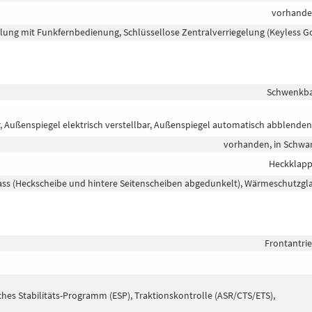
vorhand
elung mit Funkfernbedienung, Schlüssellose Zentralverriegelung (Keyless G
Schwenkb
, Außenspiegel elektrisch verstellbar, Außenspiegel automatisch abblende
vorhanden, in Schwa
Heckklap
ass (Heckscheibe und hintere Seitenscheiben abgedunkelt), Wärmeschutzgl
Frontantri
ches Stabilitäts-Programm (ESP), Traktionskontrolle (ASR/CTS/ETS),