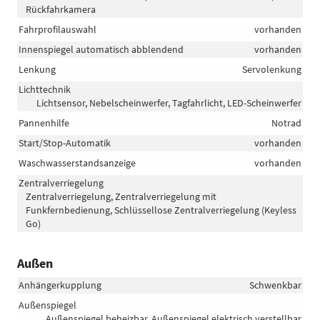
Rückfahrkamera
Fahrprofilauswahl
vorhanden
Innenspiegel automatisch abblendend
vorhanden
Lenkung
Servolenkung
Lichttechnik
Lichtsensor, Nebelscheinwerfer, Tagfahrlicht, LED-Scheinwerfer
Pannenhilfe
Notrad
Start/Stop-Automatik
vorhanden
Waschwasserstandsanzeige
vorhanden
Zentralverriegelung
Zentralverriegelung, Zentralverriegelung mit
Funkfernbedienung, Schlüssellose Zentralverriegelung (Keyless
Go)
Außen
Anhängerkupplung
Schwenkbar
Außenspiegel
Außenspiegel beheizbar, Außenspiegel elektrisch verstellbar