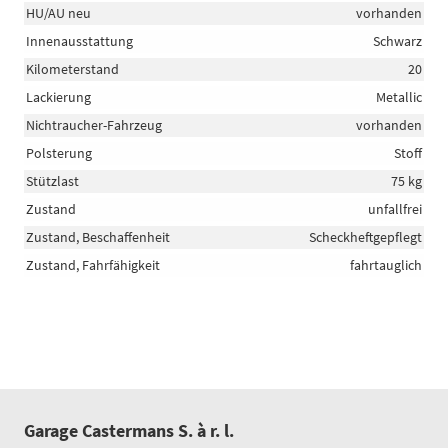
HU/AU neu
vorhanden
Innenausstattung
Schwarz
Kilometerstand
20
Lackierung
Metallic
Nichtraucher-Fahrzeug
vorhanden
Polsterung
Stoff
Stützlast
75 kg
Zustand
unfallfrei
Zustand, Beschaffenheit
Scheckheftgepflegt
Zustand, Fahrfähigkeit
fahrtauglich
Garage Castermans S. à r. l.