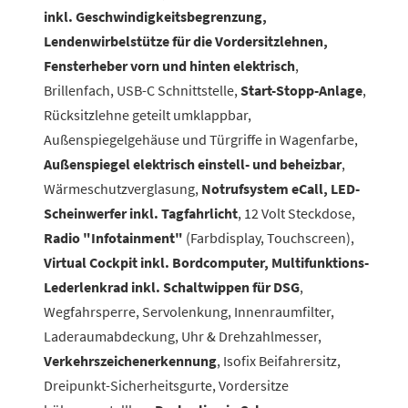
inkl. Geschwindigkeitsbegrenzung,
Lendenwirbelstütze für die Vordersitzlehnen,
Fensterheber vorn und hinten elektrisch
,
Brillenfach,
USB-C Schnittstelle,
Start-Stopp-Anlage
,
Rücksitzlehne geteilt umklappbar,
Außenspiegelgehäuse und Türgriffe in Wagenfarbe,
Außenspiegel elektrisch einstell- und beheizbar
,
Wärmeschutzverglasung,
Notrufsystem eCall, LED-
Scheinwerfer inkl. Tagfahrlicht
, 12 Volt Steckdose,
Radio "Infotainment"
(Farbdisplay, Touchscreen),
Virtual Cockpit inkl. Bordcomputer, Multifunktions-
Lederlenkrad inkl. Schaltwippen für DSG
,
Wegfahrsperre, Servolenkung, Innenraumfilter,
Laderaumabdeckung, Uhr & Drehzahlmesser,
Verkehrszeichenerkennung
, Isofix Beifahrersitz,
Dreipunkt-Sicherheitsgurte, Vordersitze