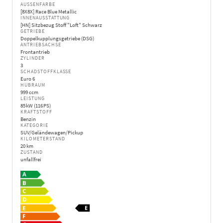
AUSSENFARBE
[8X8X] Race Blue Metallic
INNENAUSSTATTUNG
[HN] Sitzbezug Stoff "Loft" Schwarz
GETRIEBE
Doppelkupplungsgetriebe (DSG)
ANTRIEBSACHSE
Frontantrieb
ZYLINDER
3
SCHADSTOFFKLASSE
Euro 6
HUBRAUM
999 ccm
LEISTUNG
85 kW (116 PS)
KRAFTSTOFF
Benzin
KATEGORIE
SUV/Geländewagen/Pickup
KILOMETERSTAND
20 km
ZUSTAND
unfallfrei