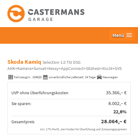
Menü
Skoda Kamiq
Selection 1.0 TSI DSG
AHK+Kamera+Sunset+Kessy+AppConnect+Sitzheiz+Alu16+GV5
Fahrzeugnr.:
104620
unverbindliche Lieferzeit:
14 Tage
Neuwagen
35.366,– €
UVP ohne Überführungskosten
8.002,– €
Sie sparen:
22,6%
28.064,– €
Gesamtpreis
incl. 17% MwSt., den Kosten für Überführung und Zulassungspapieren