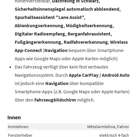
höhenverstellbar,
Dachreling in Schwarz,
Sicherheitsinnenspiegel automatisch abblendend,
Spurhalteassistent "Lane Assist",
Ablenkungserkennung, Müdigkeitserkennung,
Digitaler Radioempfang, Berganfahrassistent,
Fußgängererkennung, Radfahrererkennung
,
Wireless
App-Connect
(
Navigation
bequem über Smartphone-
Apps wie Google Maps oder Apple Karten möglich)
Das Fahrzeug verfügt über kein fest verbautes
Navigationssystem. Durch
Apple CarPlay / Android Auto
ist jedoch eine
Navigation
über kompatible
Smartphone-Apps (z.B. Google Maps oder Apple Karten)
über den
Fahrzeugbildschirm
möglich.
Innen
Armlehnen
Mittelarmlehne, Fahrer
Fensterheber
elektrisch 4-fach