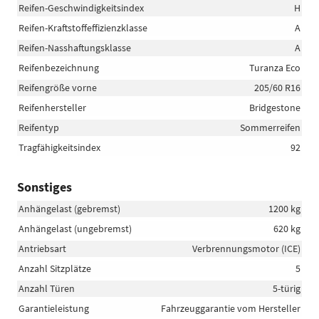
Reifen-Geschwindigkeitsindex
H
Reifen-Kraftstoffeffizienzklasse
A
Reifen-Nasshaftungsklasse
A
Reifenbezeichnung
Turanza Eco
Reifengröße vorne
205/60 R16
Reifenhersteller
Bridgestone
Reifentyp
Sommerreifen
Tragfähigkeitsindex
92
Sonstiges
Anhängelast (gebremst)
1200 kg
Anhängelast (ungebremst)
620 kg
Antriebsart
Verbrennungsmotor (ICE)
Anzahl Sitzplätze
5
Anzahl Türen
5-türig
Garantieleistung
Fahrzeuggarantie vom Hersteller