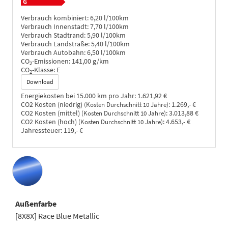
Verbrauch kombiniert:
6,20 l/100km
Verbrauch Innenstadt:
7,70 l/100km
Verbrauch Stadtrand:
5,90 l/100km
Verbrauch Landstraße:
5,40 l/100km
Verbrauch Autobahn:
6,50 l/100km
CO
-Emissionen:
141,00 g/km
2
CO
-Klasse:
E
2
Download
Energiekosten bei 15.000 km pro Jahr:
1.621,92 €
CO2 Kosten (niedrig)
:
1.269,- €
(Kosten Durchschnitt 10 Jahre)
CO2 Kosten (mittel)
:
3.013,88 €
(Kosten Durchschnitt 10 Jahre)
CO2 Kosten (hoch)
:
4.653,- €
(Kosten Durchschnitt 10 Jahre)
Jahressteuer:
119,- €
Außenfarbe
[8X8X] Race Blue Metallic