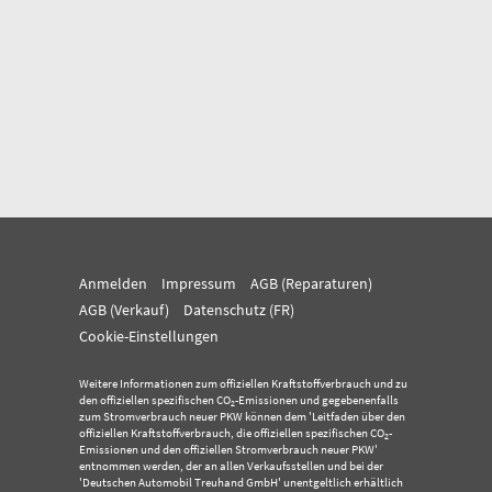
Anmelden
Impressum
AGB (Reparaturen)
AGB (Verkauf)
Datenschutz (FR)
Cookie-Einstellungen
Weitere Informationen zum offiziellen Kraftstoffverbrauch und zu
den offiziellen spezifischen CO
-Emissionen und gegebenenfalls
2
zum Stromverbrauch neuer PKW können dem 'Leitfaden über den
offiziellen Kraftstoffverbrauch, die offiziellen spezifischen CO
-
2
Emissionen und den offiziellen Stromverbrauch neuer PKW'
entnommen werden, der an allen Verkaufsstellen und bei der
'Deutschen Automobil Treuhand GmbH' unentgeltlich erhältlich